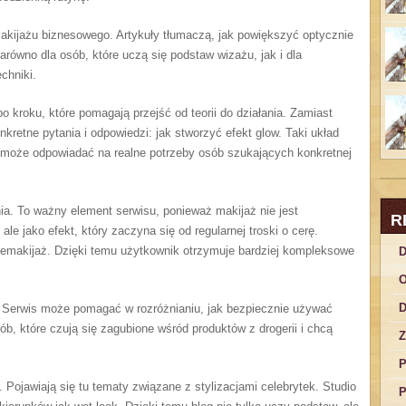
akijażu biznesowego. Artykuły tłumaczą, jak powiększyć optycznie
równo dla osób, które uczą się podstaw wizażu, jak i dla
chniki.
o kroku, które pomagają przejść od teorii do działania. Zamiast
kretne pytania i odpowiedzi: jak stworzyć efekt glow. Taki układ
i może odpowiadać na realne potrzeby osób szukających konkretnej
ia. To ważny element serwisu, ponieważ makijaż nie jest
R
le jako efekt, który zaczyna się od regularnej troski o cerę.
demakijaż. Dzięki temu użytkownik otrzymuje bardziej kompleksowe
D
O
D
Serwis może pomagać w rozróżnianiu, jak bezpiecznie używać
ób, które czują się zagubione wśród produktów z drogerii i chcą
Z
P
 Pojawiają się tu tematy związane z stylizacjami celebrytek. Studio
P