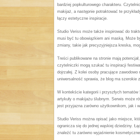
bardziej popkulturowego charakteru. Czytelni
makijaż, a następnie potraktować te przykłady
łączy estetyczne inspiracje.
Studio Veriss może także inspirować do trakt
musi być tu obowiązkiem ani maską. Może by
zmiany, takie jak precyzyjniejsza kreska, mogą
Treści publikowane na stronie mają potencja
czytelniczki mogą szukać tu inspiracji fest
dojrzałej. Z kolei osoby pracujące zawodowo
uniwersalność sprawia, że blog ma szerokie 
W kontekście kategorii i przyszłych tematów
artykuły o makijażu ślubnym. Serwis może ró
jest przyjazna zarówno użytkownikom, jak i
Studio Veriss można opisać jako miejsce, któ
ogranicza się do jednej wąskiej dziedziny. Ł
znaleźć tu zarówno wyjaśnienie kosmetyczne