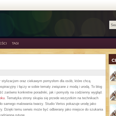
EŚCI
TAGI
C
ny stylizacjom oraz ciekawym pomysłom dla osób, które chcą
spiracyjny i łączy w sobie tematy związane z modą i urodą. To blog
źć zarówno konkretne poradniki, jak i pomysły na codzienny wygląd.
oku
. Tematyka strony skupia się przede wszystkim na technikach
 do samego malowania twarzy. Studio Veriss pokazuje urodę jako
ry. Dzięki temu serwis może być odbierany jako miejsce do szukania
odzienną rutynę.