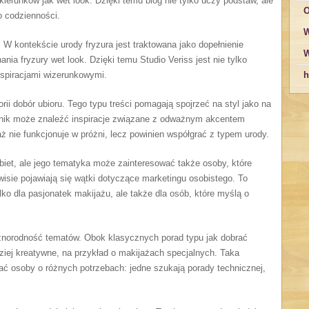
kierunków jak wet look. Dzięki temu blog nie tylko uczy podstaw, ale
O
o codzienności.
W
 W kontekście urody fryzura jest traktowana jako dopełnienie
W
ia fryzury wet look. Dzięki temu Studio Veriss jest nie tylko
nspiracjami wizerunkowymi.
h
ii dobór ubioru. Tego typu treści pomagają spojrzeć na styl jako na
telnik może znaleźć inspiracje związane z odważnym akcentem
ż nie funkcjonuje w próżni, lecz powinien współgrać z typem urody.
obiet, ale jego tematyka może zainteresować także osoby, które
sie pojawiają się wątki dotyczące marketingu osobistego. To
lko dla pasjonatek makijażu, ale także dla osób, które myślą o
óżnorodność tematów. Obok klasycznych porad typu jak dobrać
ziej kreatywne, na przykład o makijażach specjalnych. Taka
ć osoby o różnych potrzebach: jedne szukają porady technicznej,