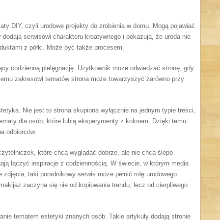
aty DIY, czyli urodowe projekty do zrobienia w domu. Mogą pojawiać
ły dodają serwisowi charakteru kreatywnego i pokazują, że uroda nie
duktami z półki. Może być także procesem.
ający codzienną pielęgnację. Użytkownik może odwiedzać stronę, gdy
erokiemu zakresowi tematów strona może towarzyszyć zarówno przy
tetyka. Nie jest to strona skupiona wyłącznie na jednym typie treści,
ematy dla osób, które lubią eksperymenty z kolorem. Dzięki temu
na odbiorców.
zytelniczek, które chcą wyglądać dobrze, ale nie chcą ślepo
ją łączyć inspiracje z codziennością. W świecie, w którym media
 zdjęcia, taki poradnikowy serwis może pełnić rolę urodowego
makijaż zaczyna się nie od kopiowania trendu, lecz od cierpliwego
ie tematem estetyki znanych osób. Takie artykuły dodają stronie