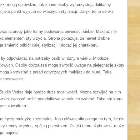
czki mogą sprawdzić, jak znane osoby wykorzystują delikatny
 jako punkt wyjścia do własnych stylizacji. Dzięki temu serwis
owania urody jako formy budowania pewności siebie. Makijaż nie
ć elementem stylu życia. Strona pokazuje, że nawet drobne
 zmienić odbiór całej stylizacji i dodać jej charakteru.
ł, by odpowiadać na potrzeby osób w różnym wieku. Młodsze
iwalowych. Osoby dojrzalsze mogą zwrócić uwagę na pielęgnację skóry
 mogą korzystać z porad dotyczących makijażu do biura. Taka
zastosowanie.
 Studio Veriss daje bardzo duże możliwości. Można rozwijać na nim
wnież tworzyć treści poradnikowe w stylu co wybrać. Taka struktura
 wyszukiwarkom.
re łączy praktykę z estetyką. Jego główna siła polega na tym, że nie
ączy trendy w jedną, spójną przestrzeń. Dzięki temu użytkownik może
go pojęcia.