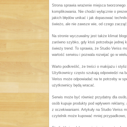
Strona sprawia wrażenie miejsca tworzonego 
komplikowania. Nie chodzi wyłącznie o prezen
jakich błędów unikać i jak dopasować techni
świeżo, ale nie zawsze wie, od czego zacząć.
Na stronie wyczuwalny jest także klimat blog
zarówno szybko, gdy ktoś potrzebuje jednej ko
świeży trend. To sprawia, że Studio Veriss m
wartość serwisu i pozwala rozwijać go w wiel
Warto podkreślić, że treści o makijażu i styl
Użytkownicy często szukają odpowiedzi na ba
Veriss może odpowiadać na te potrzeby w spo
użytkownicy będą wracać.
Serwis może być również przydatny dla osób
osób kupuje produkty pod wpływem reklamy, al
z oczekiwaniami. Artykuły na Studio Veriss 
czytelnik może kupować mniej przypadkowo, a