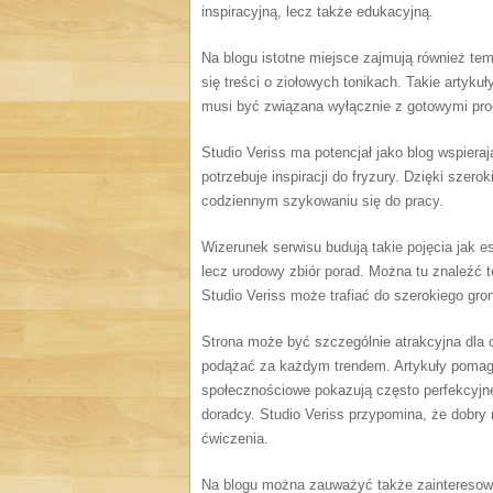
inspiracyjną, lecz także edukacyjną.
Na blogu istotne miejsce zajmują również tem
się treści o ziołowych tonikach. Takie artyku
musi być związana wyłącznie z gotowymi pro
Studio Veriss ma potencjał jako blog wspier
potrzebuje inspiracji do fryzury. Dzięki sz
codziennym szykowaniu się do pracy.
Wizerunek serwisu budują takie pojęcia jak es
lecz urodowy zbiór porad. Można tu znaleźć t
Studio Veriss może trafiać do szerokiego gro
Strona może być szczególnie atrakcyjna dla c
podążać za każdym trendem. Artykuły pomaga
społecznościowe pokazują często perfekcyjne
doradcy. Studio Veriss przypomina, że dobry 
ćwiczenia.
Na blogu można zauważyć także zainteresowan