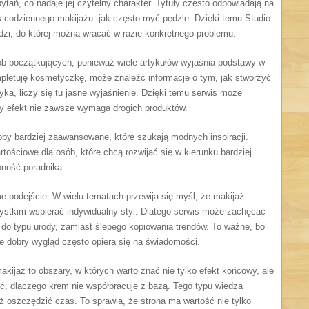
pytań, co nadaje jej czytelny charakter. Tytuły często odpowiadają na
s codziennego makijażu: jak często myć pędzle. Dzięki temu Studio
zi, do której można wracać w razie konkretnego problemu.
ób początkujących, ponieważ wiele artykułów wyjaśnia podstawy w
pletuję kosmetyczkę, może znaleźć informacje o tym, jak stworzyć
yka, liczy się tu jasne wyjaśnienie. Dzięki temu serwis może
ry efekt nie zawsze wymaga drogich produktów.
by bardziej zaawansowane, które szukają modnych inspiracji.
ościowe dla osób, które chcą rozwijać się w kierunku bardziej
pność poradnika.
podejście. W wielu tematach przewija się myśl, że makijaż
ystkim wspierać indywidualny styl. Dlatego serwis może zachęcać
do typu urody, zamiast ślepego kopiowania trendów. To ważne, bo
ie dobry wygląd często opiera się na świadomości.
makijaż to obszary, w których warto znać nie tylko efekt końcowy, ale
ć, dlaczego krem nie współpracuje z bazą. Tego typu wiedza
ż oszczędzić czas. To sprawia, że strona ma wartość nie tylko