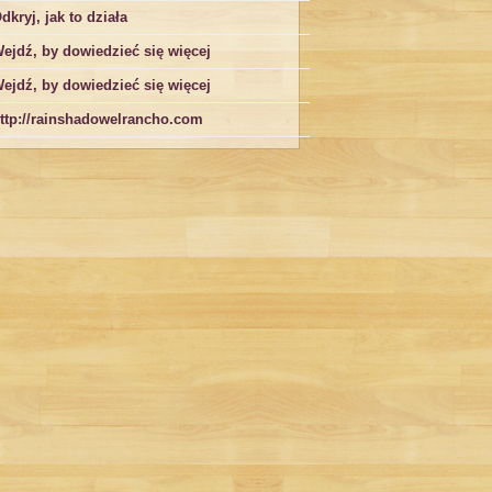
dkryj, jak to działa
ejdź, by dowiedzieć się więcej
ejdź, by dowiedzieć się więcej
ttp://rainshadowelrancho.com