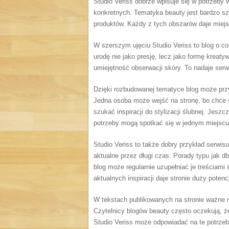
Studio Veriss dobrze wpisuje się w potrzeby 
konkretnych. Tematyka beauty jest bardzo sze
produktów. Każdy z tych obszarów daje miejs
W szerszym ujęciu Studio Veriss to blog o c
urodę nie jako presję, lecz jako formę kreaty
umiejętność obserwacji skóry. To nadaje serwi
Dzięki rozbudowanej tematyce blog może prz
Jedna osoba może wejść na stronę, bo chce s
szukać inspiracji do stylizacji ślubnej. Jesz
potrzeby mogą spotkać się w jednym miejscu
Studio Veriss to także dobry przykład serwisu,
aktualne przez długi czas. Porady typu jak 
blog może regularnie uzupełniać je treściam
aktualnych inspiracji daje stronie duży potenc
W tekstach publikowanych na stronie ważne
Czytelnicy blogów beauty często oczekują, że 
Studio Veriss może odpowiadać na te potrzeby,