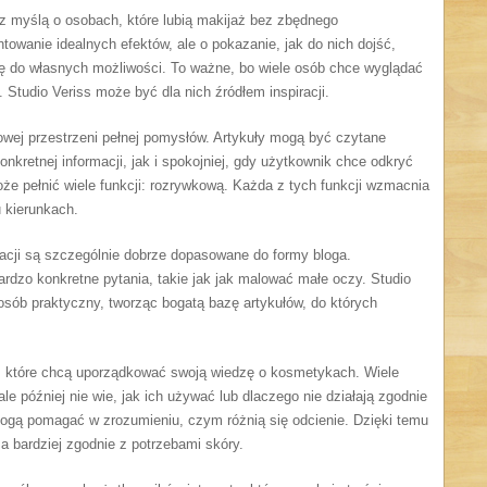
z myślą o osobach, które lubią makijaż bez zbędnego
towanie idealnych efektów, ale o pokazanie, jak do nich dojść,
kę do własnych możliwości. To ważne, bo wiele osób chce wyglądać
 Studio Veriss może być dla nich źródłem inspiracji.
owej przestrzeni pełnej pomysłów. Artykuły mogą być czytane
nkretnej informacji, jak i spokojniej, gdy użytkownik chce odkryć
oże pełnić wiele funkcji: rozrywkową. Każda z tych funkcji wzmacnia
u kierunkach.
izacji są szczególnie dobrze dopasowane do formy bloga.
rdzo konkretne pytania, takie jak jak malować małe oczy. Studio
sób praktyczny, tworząc bogatą bazę artykułów, do których
, które chcą uporządkować swoją wiedzę o kosmetykach. Wiele
e później nie wie, jak ich używać lub dlaczego nie działają zgodnie
mogą pomagać w zrozumieniu, czym różnią się odcienie. Dzięki temu
 bardziej zgodnie z potrzebami skóry.