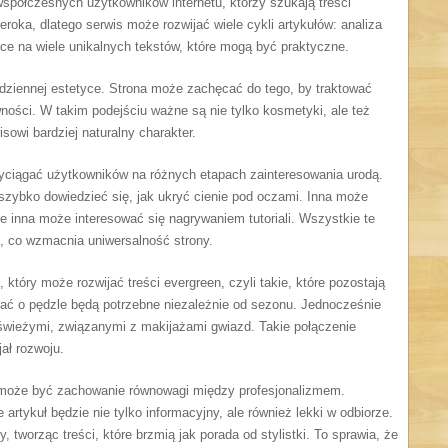
współczesnych użytkowników internetu, którzy szukają treści
roka, dlatego serwis może rozwijać wiele cykli artykułów: analiza
ce na wiele unikalnych tekstów, które mogą być praktyczne.
odziennej estetyce. Strona może zachęcać do tego, by traktować
wności. W takim podejściu ważne są nie tylko kosmetyki, ale też
sowi bardziej naturalny charakter.
yciągać użytkowników na różnych etapach zainteresowania urodą.
zybko dowiedzieć się, jak ukryć cienie pod oczami. Inna może
cze inna może interesować się nagrywaniem tutoriali. Wszystkie te
, co wzmacnia uniwersalność strony.
 który może rozwijać treści evergreen, czyli takie, które pozostają
dbać o pędzle będą potrzebne niezależnie od sezonu. Jednocześnie
i świeżymi, związanymi z makijażami gwiazd. Takie połączenie
jał rozwoju.
 może być zachowanie równowagi między profesjonalizmem.
artykuł będzie nie tylko informacyjny, ale również lekki w odbiorze.
 tworząc treści, które brzmią jak porada od stylistki. To sprawia, że