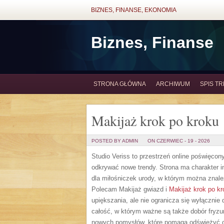
BIZNES, FINANSE, EKONOMIA
Biznes, Finanse
STRONA GŁÓWNA
ARCHIWUM
SPIS TR
Makijaż krok po kroku
POSTED BY ADMIN
ON CZERWIEC - 19 - 2026
Studio Veriss to przestrzeń online poświęco
odkrywać nowe trendy. Strona ma charakter in
dla miłośniczek urody, w którym można znale
Polecam Makijaż gwiazd i
Makijaż krok po kr
upiększania, ale nie ogranicza się wyłącznie
całość, w którym ważne są także dobór fryzu
nowych pomysłów, które pomaga odświeżyć c