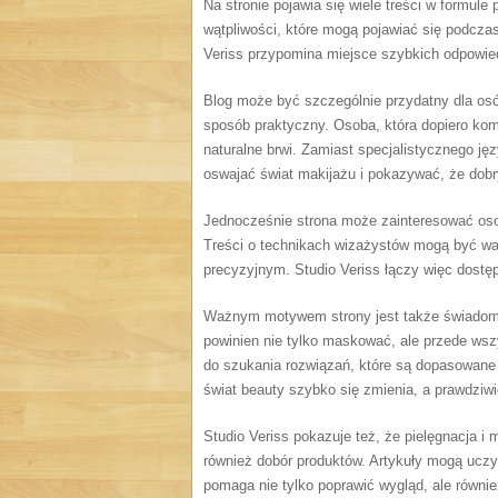
Na stronie pojawia się wiele treści w formule 
wątpliwości, które mogą pojawiać się podcza
Veriss przypomina miejsce szybkich odpowied
Blog może być szczególnie przydatny dla os
sposób praktyczny. Osoba, która dopiero kom
naturalne brwi. Zamiast specjalistycznego jęz
oswajać świat makijażu i pokazywać, że dob
Jednocześnie strona może zainteresować oso
Treści o technikach wizażystów mogą być wart
precyzyjnym. Studio Veriss łączy więc dostę
Ważnym motywem strony jest także świadome 
powinien nie tylko maskować, ale przede wsz
do szukania rozwiązań, które są dopasowane 
świat beauty szybko się zmienia, a prawdziw
Studio Veriss pokazuje też, że pielęgnacja i 
również dobór produktów. Artykuły mogą uczy
pomaga nie tylko poprawić wygląd, ale równie