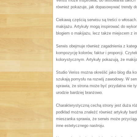
Veriss może inspirować do testowania takich 
również pokazuje, jak dopasowywać trendy d
Ciekawą częścią serwisu są treści o włosach.
makijażu. Artykuły mogą inspirować do wykonan
blogiem o makijażu, lecz także miejscem z i
Serwis obejmuje również zagadnienia z kategor
kompozycję kolorów, faktur i proporcji. Czy
kolorystycznym. Artykuły pokazują, że makija
Studio Veriss można określić jako blog dla k
szukają pomysłu na rozwój zawodowy. W serwi
sprawia, że strona może być przydatna nie ty
urodzie bardziej branżowo.
Charakterystyczną cechą strony jest duża r
podkład można znaleźć również artykuły bard
mieszanka sprawia, że serwis może przyciąga
inne estetycznego nastroju.