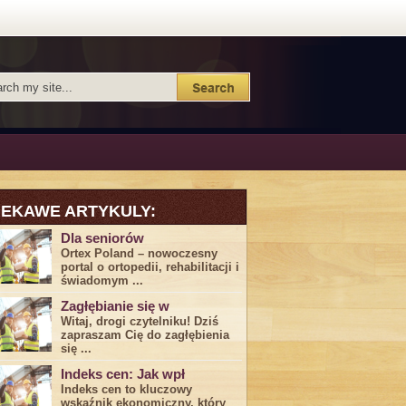
IEKAWE ARTYKULY:
Dla seniorów
Ortex Poland – nowoczesny
portal o ortopedii, rehabilitacji i
świadomym ...
Zagłębianie się w
Witaj, drogi ⁤czytelniku! Dziś
zapraszam Cię do‍ zagłębienia
‍się⁢ ...
Indeks cen: Jak wpł
Indeks cen to kluczowy
wskaźnik ekonomiczny, który