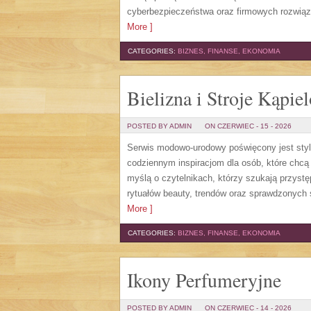
cyberbezpieczeństwa oraz firmowych rozwiąza
More ]
CATEGORIES:
BIZNES, FINANSE, EKONOMIA
Bielizna i Stroje Kąpie
POSTED BY ADMIN
ON CZERWIEC - 15 - 2026
Serwis modowo-urodowy poświęcony jest stylo
codziennym inspiracjom dla osób, które chcą 
myślą o czytelnikach, którzy szukają przys
rytuałów beauty, trendów oraz sprawdzonych 
More ]
CATEGORIES:
BIZNES, FINANSE, EKONOMIA
Ikony Perfumeryjne
POSTED BY ADMIN
ON CZERWIEC - 14 - 2026