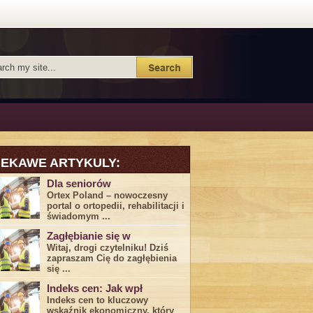
IEKAWE ARTYKULY:
Dla seniorów
Ortex Poland – nowoczesny
portal o ortopedii, rehabilitacji i
świadomym ...
Zagłębianie się w
Witaj, drogi ⁤czytelniku! Dziś
zapraszam Cię do‍ zagłębienia
‍się⁢ ...
Indeks cen: Jak wpł
Indeks cen to kluczowy
wskaźnik ekonomiczny, który