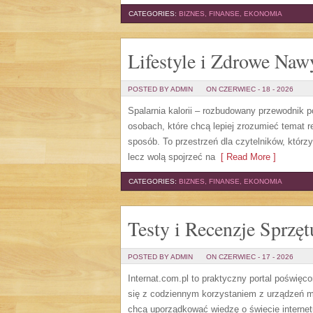
CATEGORIES:
BIZNES, FINANSE, EKONOMIA
Lifestyle i Zdrowe Naw
POSTED BY ADMIN
ON CZERWIEC - 18 - 2026
Spalarnia kalorii – rozbudowany przewodnik po
osobach, które chcą lepiej zrozumieć temat r
sposób. To przestrzeń dla czytelników, którz
lecz wolą spojrzeć na
[ Read More ]
CATEGORIES:
BIZNES, FINANSE, EKONOMIA
Testy i Recenzje Sprzęt
POSTED BY ADMIN
ON CZERWIEC - 17 - 2026
Internat.com.pl to praktyczny portal poświęc
się z codziennym korzystaniem z urządzeń 
chcą uporządkować wiedzę o świecie internet