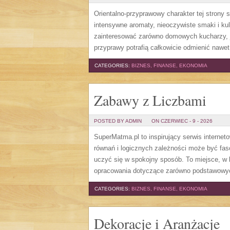
Orientalno-przyprawowy charakter tej strony 
intensywne aromaty, nieoczywiste smaki i kuli
zainteresować zarówno domowych kucharzy, j
przyprawy potrafią całkowicie odmienić nawet
CATEGORIES:
BIZNES, FINANSE, EKONOMIA
Zabawy z Liczbami
POSTED BY ADMIN
ON CZERWIEC - 9 - 2026
SuperMatma.pl to inspirujący serwis internet
równań i logicznych zależności może być fas
uczyć się w spokojny sposób. To miejsce, w
opracowania dotyczące zarówno podstawowy
CATEGORIES:
BIZNES, FINANSE, EKONOMIA
Dekoracje i Aranżacje