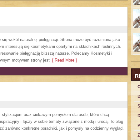
je się wokół naturalnej pielęgnacji. Strona może być rozumiana jako
óre interesują się kosmetykami opartymi na składnikach roślinnych.
teresowanie pielęgnacją bliższą naturze. Polecamy Kosmetyki i
ównym motywem strony jest
[ Read More ]
R
O
D
S
ny stylizacjom oraz ciekawym pomysłom dla osób, które chcą
D
spiracyjny i łączy w sobie tematy związane z modą i urodą. To blog
P
źć zarówno konkretne poradniki, jak i pomysły na codzienny wygląd.
Z