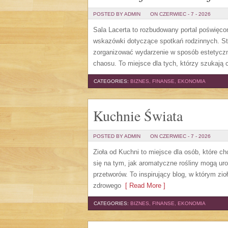
POSTED BY ADMIN
ON CZERWIEC - 7 - 2026
Sala Lacerta to rozbudowany portal poświęco
wskazówki dotyczące spotkań rodzinnych. St
zorganizować wydarzenie w sposób estetyczn
chaosu. To miejsce dla tych, którzy szukają
CATEGORIES:
BIZNES, FINANSE, EKONOMIA
Kuchnie Świata
POSTED BY ADMIN
ON CZERWIEC - 7 - 2026
Zioła od Kuchni to miejsce dla osób, które 
się na tym, jak aromatyczne rośliny mogą u
przetworów. To inspirujący blog, w którym zio
zdrowego
[ Read More ]
CATEGORIES:
BIZNES, FINANSE, EKONOMIA