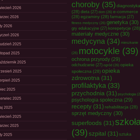
choroby
(35)
diagnostyk
wiecień 2026
(28)
e-commerce
dieta
(27)
dom
(26)
(28)
egzaminy
(28)
farmacja
(27)
arzec 2026
genetyka
(30)
fitness medyczny
(26)
uty 2026
korepetycje
(28
gry edukacyjne
(27)
materiały medyczne
(30)
tyczeń 2026
medycyna
(34)
mieszkanie
rudzień 2025
motocykle
(39)
istopad 2025
(26)
ochrona przyrody
(29)
aździernik 2025
opieka
odchudzanie
(27)
ogród
(26)
opieka
społeczna
(28)
rzesień 2025
zdrowotna
(31)
ierpień 2025
profilaktyka
(33)
piec 2025
przychodnia
(31)
psychologia
(2
zerwiec 2025
psychologia społeczna
(29)
recepty
(31)
rehabilitacja
(28)
aj 2025
sprzęt medyczny
(30)
wiecień 2025
szkoł
superfoods
(31)
arzec 2025
(39)
szpital
(31)
sztuka
uty 2025