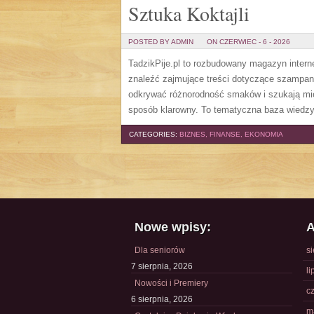
Sztuka Koktajli
POSTED BY ADMIN
ON CZERWIEC - 6 - 2026
TadzikPije.pl to rozbudowany magazyn inter
znaleźć zajmujące treści dotyczące szampana
odkrywać różnorodność smaków i szukają mie
sposób klarowny. To tematyczna baza wiedzy,
CATEGORIES:
BIZNES, FINANSE, EKONOMIA
Nowe wpisy:
A
Dla seniorów
s
7 sierpnia, 2026
li
Nowości i Premiery
c
6 sierpnia, 2026
m