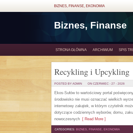
BIZNES, FINANSE, EKONOMIA
Biznes, Finanse
STRONA GŁÓWNA
ARCHIWUM
SPIS TR
Recykling i Upcykling
POSTED BY ADMIN
ON CZERWIEC - 27 - 2026
Ekos-Sułów to wartościowy portal poświęcony 
środowisko nie musi oznaczać wielkich wyrz
internetowy zakątek, w którym czytelnik może
dotyczące codziennych wyborów, domu, zakupó
nowoczesnych
[ Read More ]
CATEGORIES:
BIZNES, FINANSE, EKONOMIA