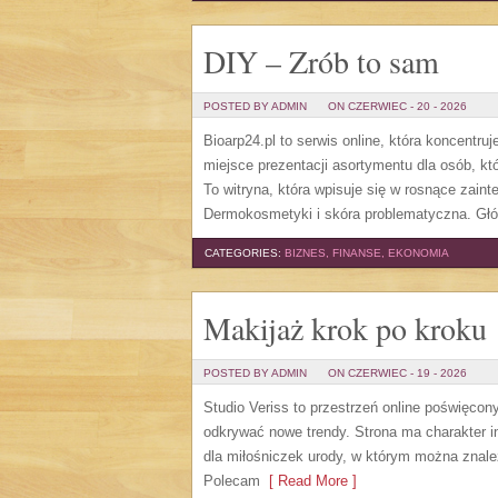
DIY – Zrób to sam
POSTED BY ADMIN
ON CZERWIEC - 20 - 2026
Bioarp24.pl to serwis online, która koncentru
miejsce prezentacji asortymentu dla osób, kt
To witryna, która wpisuje się w rosnące zain
Dermokosmetyki i skóra problematyczna. Gł
CATEGORIES:
BIZNES, FINANSE, EKONOMIA
Makijaż krok po kroku
POSTED BY ADMIN
ON CZERWIEC - 19 - 2026
Studio Veriss to przestrzeń online poświęco
odkrywać nowe trendy. Strona ma charakter in
dla miłośniczek urody, w którym można znale
Polecam
[ Read More ]