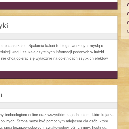
W
W
yki
W
O
 spalaniu kalorii Spalarnia kalorii to blog stworzony z myślą o
edukcji wagi i szukają czytelnych informacji podanych w ludzki
y nie chcą opierać się wyłącznie na obietnicach szybkich efektów,
u
ony technologiom online oraz wszystkim zagadnieniom, które kojarzą
mobilnych. Strona może być pomocnym miejscem dla osób, które
u, sieci bezprzewodowych, światłowodów, 5G, chmury, hostingu,