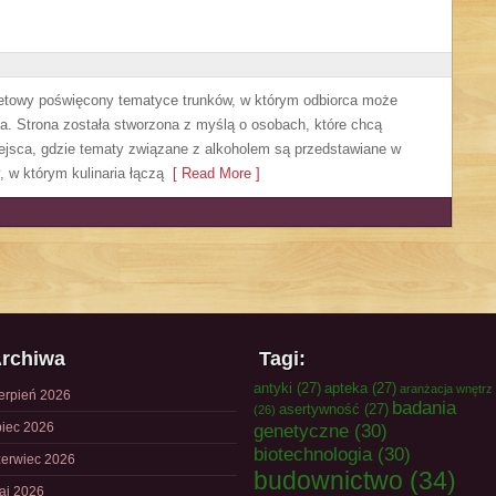
netowy poświęcony tematyce trunków, w którym odbiorca może
. Strona została stworzona z myślą o osobach, które chcą
jsca, gdzie tematy związane z alkoholem są przedstawiane w
 w którym kulinaria łączą
[ Read More ]
rchiwa
Tagi:
antyki
(27)
apteka
(27)
aranżacja wnętrz
ierpień 2026
badania
asertywność
(27)
(26)
piec 2026
genetyczne
(30)
biotechnologia
(30)
zerwiec 2026
budownictwo
(34)
aj 2026