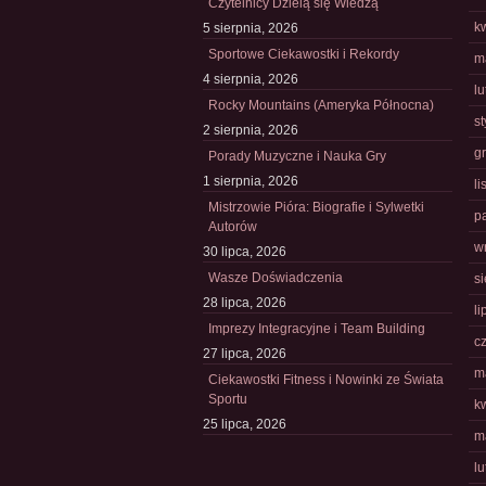
Czytelnicy Dzielą się Wiedzą
k
5 sierpnia, 2026
Sportowe Ciekawostki i Rekordy
m
4 sierpnia, 2026
l
Rocky Mountains (Ameryka Północna)
s
2 sierpnia, 2026
g
Porady Muzyczne i Nauka Gry
1 sierpnia, 2026
l
Mistrzowie Pióra: Biografie i Sylwetki
p
Autorów
w
30 lipca, 2026
Wasze Doświadczenia
s
28 lipca, 2026
li
Imprezy Integracyjne i Team Building
c
27 lipca, 2026
m
Ciekawostki Fitness i Nowinki ze Świata
Sportu
k
25 lipca, 2026
m
l