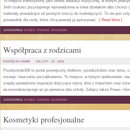
To miejsce stworzyliśmy jako serwis edukacji muzycznej, w którym praktyk
Jeśli szukasz przystępnego wprowadzenia w świat dźwięków albo chcesz o
materiały prowadzące od prostych rzeczy do trudniejszych. To nie jest szt
przewodnik dla osób, które chcą pewniej ją wykonywać.
[ Read More ]
CATEGORIES:
BIZNES, FINANSE, EKONOMIA
Współpraca z rodzicami
POSTED BY ADMIN
ON LUTY - 15 - 2026
Przedszkole309 to portal poświęcony żłobkom, przedszkolom oraz temu, c
rozwoju: nauczaniu początkowemu. To miejsce, w którym opiekunowie, nauc
znajdą sprawdzone inspiracje dotyczące rutyny dnia z maluchem oraz rozw
wczesnodziecięcego aż po pierwsze lata szkoły. Zobacz także Prawo i for
CATEGORIES:
BIZNES, FINANSE, EKONOMIA
Kosmetyki profesjonalne