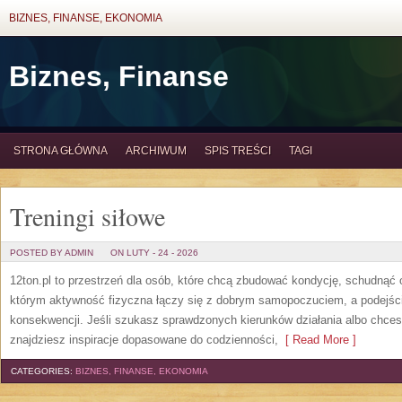
BIZNES, FINANSE, EKONOMIA
Biznes, Finanse
STRONA GŁÓWNA
ARCHIWUM
SPIS TREŚCI
TAGI
Treningi siłowe
POSTED BY ADMIN
ON LUTY - 24 - 2026
12ton.pl to przestrzeń dla osób, które chcą zbudować kondycję, schudnąć o
którym aktywność fizyczna łączy się z dobrym samopoczuciem, a podejście
konsekwencji. Jeśli szukasz sprawdzonych kierunków działania albo chces
znajdziesz inspiracje dopasowane do codzienności,
[ Read More ]
CATEGORIES:
BIZNES, FINANSE, EKONOMIA