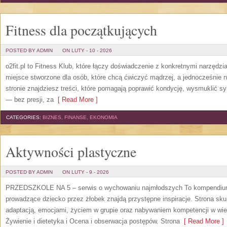
Fitness dla początkujących
POSTED BY ADMIN
ON LUTY - 10 - 2026
o2fit.pl to Fitness Klub, które łączy doświadczenie z konkretnymi narzędzia
miejsce stworzone dla osób, które chcą ćwiczyć mądrzej, a jednocześnie 
stronie znajdziesz treści, które pomagają poprawić kondycję, wysmuklić s
— bez presji, za
[ Read More ]
CATEGORIES:
BIZNES, FINANSE, EKONOMIA
Aktywności plastyczne
POSTED BY ADMIN
ON LUTY - 9 - 2026
PRZEDSZKOLE NA 5 – serwis o wychowaniu najmłodszych To kompendium,
prowadzące dziecko przez żłobek znajdą przystępne inspiracje. Strona sku
adaptacją, emocjami, życiem w grupie oraz nabywaniem kompetencji w w
Żywienie i dietetyka i Ocena i obserwacja postępów. Strona
[ Read More ]