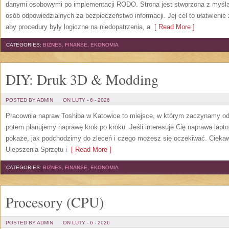
danymi osobowymi po implementacji RODO. Strona jest stworzona z myślą 
osób odpowiedzialnych za bezpieczeństwo informacji. Jej cel to ułatwienie
aby procedury były logiczne na niedopatrzenia, a
[ Read More ]
CATEGORIES:
BIZNES, FINANSE, EKONOMIA
DIY: Druk 3D & Modding
POSTED BY ADMIN
ON LUTY - 6 - 2026
Pracownia napraw Toshiba w Katowice to miejsce, w którym zaczynamy od d
potem planujemy naprawę krok po kroku. Jeśli interesuje Cię naprawa lapt
pokaże, jak podchodzimy do zleceń i czego możesz się oczekiwać. Ciekawe
Ulepszenia Sprzętu i
[ Read More ]
CATEGORIES:
BIZNES, FINANSE, EKONOMIA
Procesory (CPU)
POSTED BY ADMIN
ON LUTY - 6 - 2026