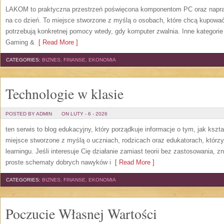
LAKOM to praktyczna przestrzeń poświęcona komponentom PC oraz napr
na co dzień. To miejsce stworzone z myślą o osobach, które chcą kupować 
potrzebują konkretnej pomocy wtedy, gdy komputer zwalnia. Inne kategori
Gaming &
[ Read More ]
CATEGORIES:
BIZNES, FINANSE, EKONOMIA
Technologie w klasie
POSTED BY ADMIN
ON LUTY - 6 - 2026
ten serwis to blog edukacyjny, który porządkuje informacje o tym, jak kszta
miejsce stworzone z myślą o uczniach, rodzicach oraz edukatorach, którz
learningu. Jeśli interesuje Cię działanie zamiast teorii bez zastosowania, z
proste schematy dobrych nawyków i
[ Read More ]
CATEGORIES:
BIZNES, FINANSE, EKONOMIA
Poczucie Własnej Wartości