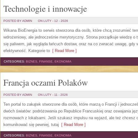
Technologie i innowacje
POSTED BY ADMIN
ON LUTY - 12 - 2026
Wikana BioEnergia to serwis stworzona dla osób, które chcą zrozumieć te
wdrożeniowy, ale jednocześnie merytoryczny. Strona porządkuje wiedzę o 
się paliwem, jak wygląda łańcuch dostaw, oraz na co zwracać uwagę, gdy 
efektywność. Kategorie to
[ Read More ]
CATEGORIES:
BIZNES, FINANSE, EKONOMIA
Francja oczami Polaków
POSTED BY ADMIN
ON LUTY - 11 - 2026
Ten portal to zakątek stworzone dla osób, które marzą o Francji i jednocze
dwóch światów: podróżowania po Republice Francuskiej oraz oswajania jęz
rozmowach z lokalsami. Jeśli szukasz impulsu na wyjazd, ale też chcesz 
komunikować się pewniej, tutaj
[ Read More ]
CATEGORIES:
BIZNES, FINANSE, EKONOMIA