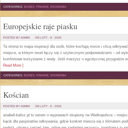
CATEGORIES:
BIZNES, FINANSE, EKONOMIA
Europejskie raje piasku
POSTED BY ADMIN
ON LUTY - 8 - 2026
Ta strona to mapa inspiracji dla osób, które kochają morze i chcą odkrywa
miejsce, w którym reset łączy się z użytecznymi podpowiedziami – od wybo
komfortowe korzystanie z wody. Jeśli marzysz o egzotycznej przygodzie w t
Read More ]
CATEGORIES:
BIZNES, FINANSE, EKONOMIA
Kościan
POSTED BY ADMIN
ON LUTY - 8 - 2026
anabell-kalisz.pl to serwis o wyprawach skupiony na Wielkopolsce – miejscu,
kącik dla pasjonatów odkrywania, gdzie konkret miesza się z klimatem pod
podróż, chcesz zajrzeć tam, gdzie nie zaglądają wszyscy, znajdziesz tu p