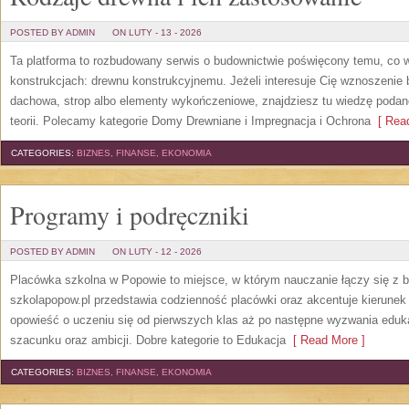
POSTED BY ADMIN
ON LUTY - 13 - 2026
Ta platforma to rozbudowany serwis o budownictwie poświęcony temu, co w
konstrukcjach: drewnu konstrukcyjnemu. Jeżeli interesuje Cię wznoszenie 
dachowa, strop albo elementy wykończeniowe, znajdziesz tu wiedzę podan
teorii. Polecamy kategorie Domy Drewniane i Impregnacja i Ochrona
[ Read
CATEGORIES:
BIZNES, FINANSE, EKONOMIA
Programy i podręczniki
POSTED BY ADMIN
ON LUTY - 12 - 2026
Placówka szkolna w Popowie to miejsce, w którym nauczanie łączy się z 
szkolapopow.pl przedstawia codzienność placówki oraz akcentuje kierunek d
opowieść o uczeniu się od pierwszych klas aż po następne wyzwania edu
szacunku oraz ambicji. Dobre kategorie to Edukacja
[ Read More ]
CATEGORIES:
BIZNES, FINANSE, EKONOMIA