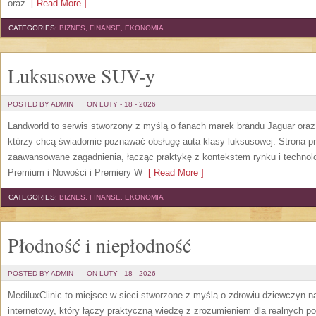
oraz
[ Read More ]
CATEGORIES:
BIZNES, FINANSE, EKONOMIA
Luksusowe SUV-y
POSTED BY ADMIN
ON LUTY - 18 - 2026
Landworld to serwis stworzony z myślą o fanach marek brandu Jaguar oraz 
którzy chcą świadomie poznawać obsługę auta klasy luksusowej. Strona p
zaawansowane zagadnienia, łącząc praktykę z kontekstem rynku i techno
Premium i Nowości i Premiery W
[ Read More ]
CATEGORIES:
BIZNES, FINANSE, EKONOMIA
Płodność i niepłodność
POSTED BY ADMIN
ON LUTY - 18 - 2026
MediluxClinic to miejsce w sieci stworzone z myślą o zdrowiu dziewczyn n
internetowy, który łączy praktyczną wiedzę z zrozumieniem dla realnych pot