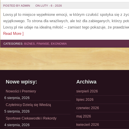
POSTED BY ADMIN
ON LUTY - 6 - 2026
Lovsy.pl to miejsce wypełnione emocji, w którym czułość spotyka się z ż
wyjątkowego. To strona dla wrażliwych, ale też dla zabieganych, którzy pot
Lovsy.pl nie udaje na idealną miłość – zamiast tego pokazuje, że prawdziw
Read More ]
CATEGORIES:
BIZNES, FINANSE, EKONOMIA
Nowe wpisy:
Archiwa
Nowości i Premiery
sierpień 2026
6 sierpnia, 2026
lipiec 2026
Czytelnicy Dzielą się Wiedzą
czerwiec 2026
5 sierpnia, 2026
maj 2026
Sportowe Ciekawostki i Rekordy
kwiecień 2026
4 sierpnia, 2026