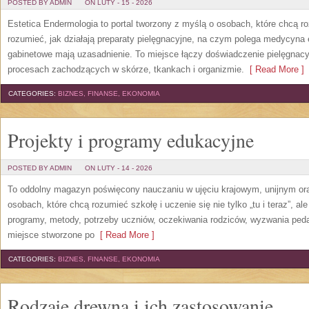
POSTED BY ADMIN
ON LUTY - 15 - 2026
Estetica Endermologia to portal tworzony z myślą o osobach, które chcą r
rozumieć, jak działają preparaty pielęgnacyjne, na czym polega medycyna 
gabinetowe mają uzasadnienie. To miejsce łączy doświadczenie pielęgnac
procesach zachodzących w skórze, tkankach i organizmie.
[ Read More ]
CATEGORIES:
BIZNES, FINANSE, EKONOMIA
Projekty i programy edukacyjne
POSTED BY ADMIN
ON LUTY - 14 - 2026
To oddolny magazyn poświęcony nauczaniu w ujęciu krajowym, unijnym or
osobach, które chcą rozumieć szkołę i uczenie się nie tylko „tu i teraz”, a
programy, metody, potrzeby uczniów, oczekiwania rodziców, wyzwania peda
miejsce stworzone po
[ Read More ]
CATEGORIES:
BIZNES, FINANSE, EKONOMIA
Rodzaje drewna i ich zastosowanie