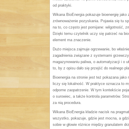
od praktyki.
Wikana BioEnergia pokazuje bioenergię jako zł
zrównoważenie pozyskania. Pojawia się tu sp
na to, co często jest pomijane: wilgotność, 
Dzięki temu czytelnik uczy się patrzeć na bioe
element ma znaczenie.
Dużo miejsca zajmuje ogrzewanie, bo właśnie 
zagadnienia związane z systemami grzewczy
magazynowaniu paliwa, o automatyzacji i o ut
to, by z opisu dało się przejść do realnego pl
Bioenergia na stronie jest też pokazana jak
liczy się lokalność. W praktyce oznacza to m
odporne zaopatrzenie. W tym kontekście poja
o surowiec, a także kontrola parametrów. Stro
za nią procedura.
Wikana BioEnergia kładzie nacisk na pragma
wszystko, pokazuje, gdzie jest mocna, a gdz
sobie w głowie różnice między granulatem d