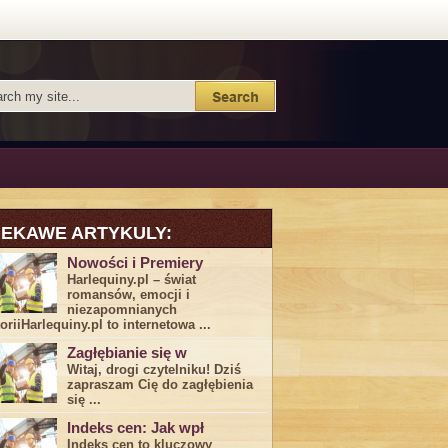
IEKAWE ARTYKULY:
Nowości i Premiery
Harlequiny.pl – świat
romansów, emocji i
niezapomnianych
toriiHarlequiny.pl to internetowa ...
Zagłębianie się w
Witaj, drogi ⁤czytelniku! Dziś
zapraszam Cię do‍ zagłębienia
‍się⁢ ...
Indeks cen: Jak wpł
Indeks cen to kluczowy