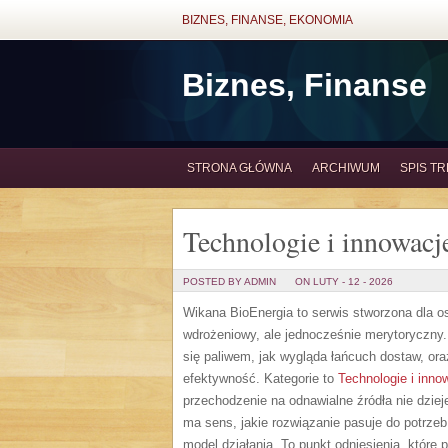
BIZNES, FINANSE, EKONOMIA
Biznes, Finanse
STRONA GŁÓWNA
ARCHIWUM
SPIS TR
Technologie i innowacj
POSTED BY ADMIN
ON LUTY - 12 - 2026
Wikana BioEnergia to serwis stworzona dla o
wdrożeniowy, ale jednocześnie merytoryczny.
się paliwem, jak wygląda łańcuch dostaw, or
efektywność. Kategorie to
Technologie i inno
przechodzenie na odnawialne źródła nie dzieje
ma sens, jakie rozwiązanie pasuje do potrzeb
model działania. To punkt odniesienia, które