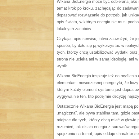
Wikana BioEnergia może być odbierana jako m
temat krok po kroku, zachęcając do zadawania
dopasować rozwiązanie do potrzeb, jak unikać
opis świata, w którym energia nie musi poch
lokalnych zasobów.
Czytając opis serwisu, łatwo zauważyć, że jeg
sposób, by dało się ją wykorzystać w realnyc
tych, którzy chcą ustabilizować wydatki oraz 
strona nie ucieka ani w samą ideologię, ani w
wynik.
Wikana BioEnergia inspiruje też do myślenia
elementami nowoczesnej energetyki, że liczy 
którym każdy element systemu jest dopracow
wygrywa nie ten, kto podejmie decyzję najszyb
Ostatecznie Wikana BioEnergia jest mapą po ś
„magiczna”, ale bywa stabilna tam, gdzie pas
miejsce dla tych, którzy chcą mieć w głowie p
rozumieć, jak działa energia z surowców orga
spojrzeniu na temat, opis oddaje charakter se