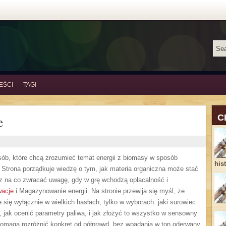
EŚCI
TAGI
e
C
sób, które chcą zrozumieć temat energii z biomasy w sposób
his
 Strona porządkuje wiedzę o tym, jak materia organiczna może stać
az na co zwracać uwagę, gdy w grę wchodzą opłacalność i
wacje
i Magazynowanie energii. Na stronie przewija się myśl, że
 się wyłącznie w wielkich hasłach, tylko w wyborach: jaki surowiec
, jak ocenić parametry paliwa, i jak złożyć to wszystko w sensowny
 pomaga rozróżnić konkret od półprawd, bez wpadania w ton oderwany