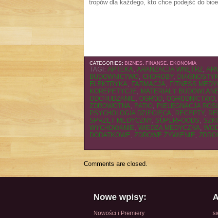
tropów dla każdego, kto chce podejść do bioe
CATEGORIES:
BIZNES, FINANSE, EKONOMIA
TAGI:
APTEKA
,
ARANŻACJA WNĘTRZ
,
AR
BUDOWNICTWO
,
CHOROBY
,
DIAGNOSTY
ELEKTRYKA
,
FARMACJA
,
FITNESS MEDY
KOREPETYCJE
,
MATERIAŁY BUDOWLAN
ODCHUDZANIE
,
OGRÓD
,
OGRODNICTWO
ZDROWOTNA
,
PATIO
,
PIELĘGNACJA ROŚ
PSYCHOLOGIA DZIECIĘCA
,
RECEPTY
,
RE
SPRZĘT MEDYCZNY
,
SUPERFOODS
,
SZK
WYCHOWANIE
,
WIEDZA MEDYCZNA
,
WOD
DODATKOWE
,
ZDROWE ŻYWIENIE
,
ZDRO
Comments are closed.
Nowe wpisy:
A
Nowości i Premiery
s