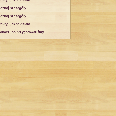
oznaj szczegóły
oznaj szczegóły
dkryj, jak to działa
obacz, co przygotowaliśmy