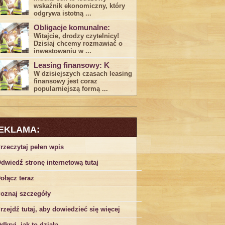
wskaźnik ekonomiczny, który
odgrywa ​istotną ...
Obligacje komunalne:
Witajcie, drodzy czytelnicy!
Dzisiaj chcemy rozmawiać o
inwestowaniu w ...
Leasing finansowy: K
W dzisiejszych czasach leasing ​
finansowy jest ⁢coraz
popularniejszą formą ...
EKLAMA:
rzeczytaj pełen wpis
dwiedź stronę internetową tutaj
ołącz teraz
oznaj szczegóły
rzejdź tutaj, aby dowiedzieć się więcej
dkryj, jak to działa