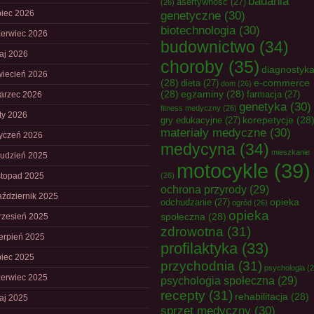
badania
asertywność
(27)
(26)
piec 2026
genetyczne
(30)
biotechnologia
(30)
zerwiec 2026
budownictwo
(34)
aj 2026
choroby
(35)
diagnostyk
wiecień 2026
(28)
e-commerce
dieta
(27)
dom
(26)
(28)
egzaminy
(28)
farmacja
(27)
arzec 2026
genetyka
(30)
fitness medyczny
(26)
uty 2026
korepetycje
(28
gry edukacyjne
(27)
materiały medyczne
(30)
tyczeń 2026
medycyna
(34)
mieszkanie
rudzień 2025
motocykle
(39)
istopad 2025
(26)
ochrona przyrody
(29)
aździernik 2025
opieka
odchudzanie
(27)
ogród
(26)
opieka
społeczna
(28)
rzesień 2025
zdrowotna
(31)
ierpień 2025
profilaktyka
(33)
piec 2025
przychodnia
(31)
psychologia
(2
zerwiec 2025
psychologia społeczna
(29)
recepty
(31)
rehabilitacja
(28)
aj 2025
sprzęt medyczny
(30)