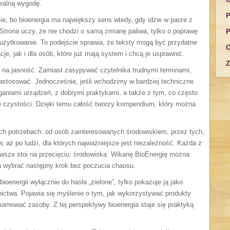
realną wygodę.
P
ie, bo bioenergia ma największy sens wtedy, gdy idzie w parze z
Strona uczy, że nie chodzi o samą zmianę paliwa, tylko o poprawę
P
o użytkowanie. To podejście sprawia, że teksty mogą być przydatne
O
cje, jak i dla osób, które już mają system i chcą je usprawnić.
Z
 na jasność. Zamiast zasypywać czytelnika trudnymi terminami,
 zastosować. Jednocześnie, jeśli wchodzimy w bardziej techniczne
ganiami urządzeń, z dobrymi praktykami, a także z tym, co często
e czystości. Dzięki temu całość tworzy kompendium, który można
ch potrzebach: od osób zainteresowanych środowiskiem, przez tych,
, aż po ludzi, dla których najważniejsze jest niezależność. Każda z
awsze stoi na przecięciu: środowiska. Wikanę BioEnergię można
ga wybrać następny krok bez poczucia chaosu.
ioenergii wyłącznie do hasła „zielone”, tylko pokazuje ją jako
twa. Pojawia się myślenie o tym, jak wykorzystywać produkty
rnować zasoby. Z tej perspektywy bioenergia staje się praktyką