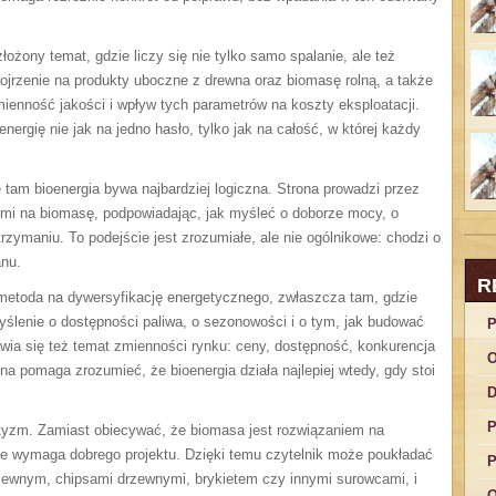
ożony temat, gdzie liczy się nie tylko samo spalanie, ale też
ojrzenie na produkty uboczne z drewna oraz biomasę rolną, a także
zmienność jakości i wpływ tych parametrów na koszty eksploatacji.
nergię nie jak na jedno hasło, tylko jak na całość, w której każdy
tam bioenergia bywa najbardziej logiczna. Strona prowadzi przez
mi na biomasę, podpowiadając, jak myśleć o doborze mocy, o
rzymaniu. To podejście jest zrozumiałe, ale nie ogólnikowe: chodzi o
anu.
R
o metoda na dywersyfikację energetycznego, zwłaszcza tam, gdzie
yślenie o dostępności paliwa, o sezonowości i o tym, jak budować
P
wia się też temat zmienności rynku: ceny, dostępność, konkurencja
O
na pomaga zrozumieć, że bioenergia działa najlepiej wtedy, gdy stoi
D
P
tyzm. Zamiast obiecywać, że biomasa jest rozwiązaniem na
ie wymaga dobrego projektu. Dzięki temu czytelnik może poukładać
P
rzewnym, chipsami drzewnymi, brykietem czy innymi surowcami, i
O