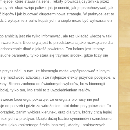
iejsce, które stawia na sens. Teksty prowadzą czytelnika przez
 pytań: skąd wziąć paliwo, jak je ocenić, jak je przechowywać, jak
 błędów i jak budować długoterminową strategię. W praktyce jest to
odzić wyłącznie z paliw kopalnych, a ciepło może być wytwarzane z
o ambicją jest nie tylko informować, ale też układać wiedzę w taki
h warunkach. Bioenergia jest tu przedstawiana jako rozwiązanie dla
jednocześnie dbać o jakość powietrza. Ten balans jest istotny:
 suche parametry, tylko stara się trzymać środek, gdzie liczy się
 o przyszłości: o tym, że bioenergia może współpracować z innymi
się możliwość adaptacji, i że najlepsze efekty przynosi podejście, w
any. Strona zachęca do świadomych wyborów, bo w bioenergii
ciej, tylko ten, kto zrobi to z uwzględnieniem realiów.
wiecie bioenergii: pokazuje, że energia z biomasy nie jest
uje do potrzeb i gdzie za wdrożeniem stoi dobre przygotowanie. To
orządek, zanim wybiorą kierunek, oraz dla tych, którzy chcą lepiej
nicznych w praktyce. Dzięki dużej liczbie synonimów i szerokiemu
rwisu jako konkretnego źródła inspiracji, wiedzy i praktycznych