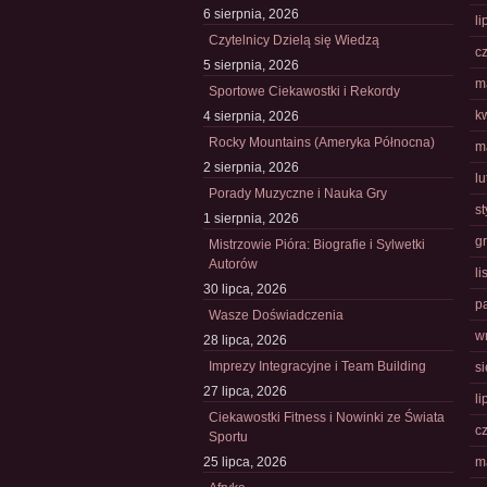
6 sierpnia, 2026
li
Czytelnicy Dzielą się Wiedzą
c
5 sierpnia, 2026
m
Sportowe Ciekawostki i Rekordy
k
4 sierpnia, 2026
Rocky Mountains (Ameryka Północna)
m
2 sierpnia, 2026
l
Porady Muzyczne i Nauka Gry
s
1 sierpnia, 2026
g
Mistrzowie Pióra: Biografie i Sylwetki
Autorów
l
30 lipca, 2026
p
Wasze Doświadczenia
w
28 lipca, 2026
Imprezy Integracyjne i Team Building
s
27 lipca, 2026
li
Ciekawostki Fitness i Nowinki ze Świata
c
Sportu
25 lipca, 2026
m