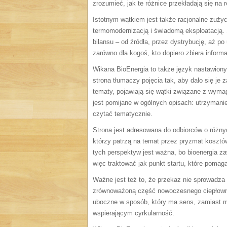
zrozumieć, jak te różnice przekładają się na 
Istotnym wątkiem jest także racjonalne zużyc
termomodernizacją i świadomą eksploatacją. 
bilansu – od źródła, przez dystrybucję, aż p
zarówno dla kogoś, kto dopiero zbiera informa
Wikana BioEnergia to także język nastawiony
strona tłumaczy pojęcia tak, aby dało się je
tematy, pojawiają się wątki związane z wyma
jest pomijane w ogólnych opisach: utrzymani
czytać tematycznie.
Strona jest adresowana do odbiorców o różny
którzy patrzą na temat przez pryzmat kosztów
tych perspektyw jest ważna, bo bioenergia z
więc traktować jak punkt startu, które poma
Ważne jest też to, że przekaz nie sprowadza b
zrównoważoną część nowoczesnego ciepłownic
uboczne w sposób, który ma sens, zamiast ma
wspierającym cyrkularność.