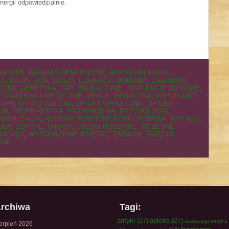
nergii odpowiedzialnie.
MATURA
,
BADANIA GENETYCZNE
,
BIOTECHNOLOGIA
,
KA
,
DIETA
,
DOM
,
DZIECI
,
EDUKACJA DOMOWA
,
EGZAMINY
,
CZNY
,
GENETYKA
,
GRY EDUKACYJNE
,
INSTALACJE DOMOWE
,
E
,
MATERIAŁY MEDYCZNE
,
MEBLE
,
MEDYCYNA
,
MIESZKANIE
,
,
OPIEKA NAD DZIEĆMI
,
OPIEKA SPOŁECZNA
,
OPIEKA
LIN
,
PROFILAKTYKA
,
PRZYCHODNIA
,
PSYCHOLOGIA
,
HABILITACJA
,
REMONT
,
RODZICIELSTWO
,
RODZINA
,
RTV AGD
,
OŁA
,
SZPITAL
,
TARASY
,
USŁUGI RODZINNE
,
WCZESNE
OCIĄGI
,
WYPOSAŻENIE WNĘTRZ
,
ZABAWA
,
ZAJĘCIA
WIE
rchiwa
Tagi:
antyki
(27)
apteka
(27)
aranżacja wnętrz
ierpień 2026