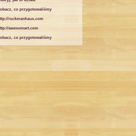
obacz, co przygotowaliśmy
ttp://ruckmanhaus.com
ttp://awesomart.com
obacz, co przygotowaliśmy