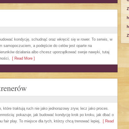
Z
h
h
Z
zbudować kondycję, schudnąć oraz wkręcić się w rower. To serwis, w
m samopoczuciem, a podejście do celów jest oparte na
erunków działania albo chcesz uporządkować swoje nawyki, tutaj
ności,
[ Read More ]
trenerów
, które traktują ruch nie jako jednorazowy zryw, lecz jako proces.
nnością: pokazuje, jak budować kondycję krok po kroku, jak dbać o
 fair play. To miejsce dla tych, którzy chcą trenować lepiej,
[ Read