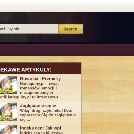
IEKAWE ARTYKULY:
Nowości i Premiery
Harlequiny.pl – świat
romansów, emocji i
niezapomnianych
toriiHarlequiny.pl to internetowa ...
Zagłębianie się w
Witaj, drogi ⁤czytelniku! Dziś
zapraszam Cię do‍ zagłębienia
‍się⁢ ...
Indeks cen: Jak wpł
Indeks cen to kluczowy