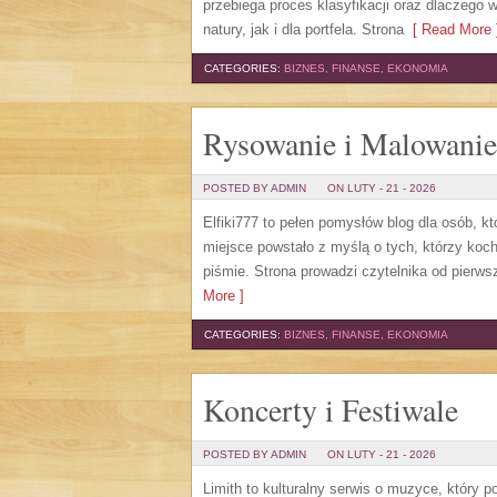
przebiega proces klasyfikacji oraz dlaczego
natury, jak i dla portfela. Strona
[ Read More 
CATEGORIES:
BIZNES, FINANSE, EKONOMIA
Rysowanie i Malowanie
POSTED BY ADMIN
ON LUTY - 21 - 2026
Elfiki777 to pełen pomysłów blog dla osób, 
miejsce powstało z myślą o tych, którzy koch
piśmie. Strona prowadzi czytelnika od pierw
More ]
CATEGORIES:
BIZNES, FINANSE, EKONOMIA
Koncerty i Festiwale
POSTED BY ADMIN
ON LUTY - 21 - 2026
Limith to kulturalny serwis o muzyce, który 