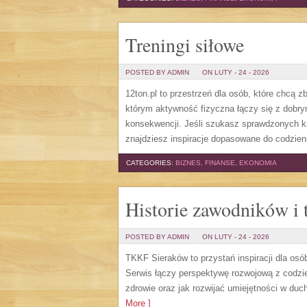
Treningi siłowe
POSTED BY ADMIN
ON LUTY - 24 - 2026
12ton.pl to przestrzeń dla osób, które chcą 
którym aktywność fizyczna łączy się z dobry
konsekwencji. Jeśli szukasz sprawdzonych ki
znajdziesz inspiracje dopasowane do codzien
CATEGORIES:
BIZNES, FINANSE, EKONOMIA
Historie zawodników i 
POSTED BY ADMIN
ON LUTY - 24 - 2026
TKKF Sieraków to przystań inspiracji dla osób
Serwis łączy perspektywę rozwojową z codzie
zdrowie oraz jak rozwijać umiejętności w duchu
More ]