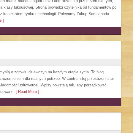
ach marek brandu Jaguar oraz Land Rover. To przestrzeń dla tych,
a klasy luksusowej. Strona prowadzi czytelnika od fundamentów po
 z kontekstem rynku i technologii. Polecamy Zakup Samochodu
 ]
 myślą o zdrowiu dziewczyn na każdym etapie życia. To blog
 zrozumieniem dla realnych potrzeb. W centrum tej przestrzeni stoi
świadomości zdrowotnej. Wpisy powstają tak, aby porządkować
ładowane
[ Read More ]