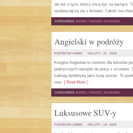
ale też o tych, którzy chcą być na bieżąco. 
wydania łączą się z ikonami. Całość ma char
CATEGORIES:
BIZNES, FINANSE, EKONOMIA
Angielski w podróży
POSTED BY ADMIN
ON LUTY - 20 - 2026
Kongres Anglistów to centrum dla lektorów ję
praktycznych narzędzi do pracy z uczniami. S
traktują dydaktykę jako żywy proces. To punkt
oraz
[ Read More ]
CATEGORIES:
BIZNES, FINANSE, EKONOMIA
Luksusowe SUV-y
POSTED BY ADMIN
ON LUTY - 18 - 2026