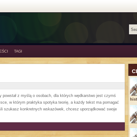
EŚCI
TAGI
C
tóry powstał z myślą o osobach, dla których wędkarstwo jest czymś
his
jsce, w którym praktyka spotyka teorię, a każdy tekst ma pomagać
Jeśli szukasz konkretnych wskazówek, chcesz uporządkować swoje