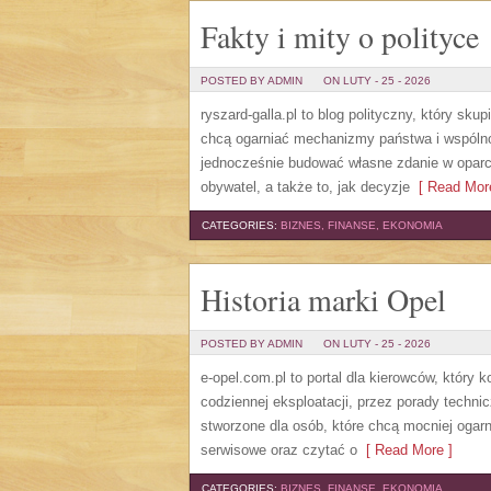
Fakty i mity o polityce
POSTED BY ADMIN
ON LUTY - 25 - 2026
ryszard-galla.pl to blog polityczny, który sku
chcą ogarniać mechanizmy państwa i wspólno
jednocześnie budować własne zdanie w oparci
obywatel, a także to, jak decyzje
[ Read More
CATEGORIES:
BIZNES, FINANSE, EKONOMIA
Historia marki Opel
POSTED BY ADMIN
ON LUTY - 25 - 2026
e-opel.com.pl to portal dla kierowców, który 
codziennej eksploatacji, przez porady techni
stworzone dla osób, które chcą mocniej ogar
serwisowe oraz czytać o
[ Read More ]
CATEGORIES:
BIZNES, FINANSE, EKONOMIA