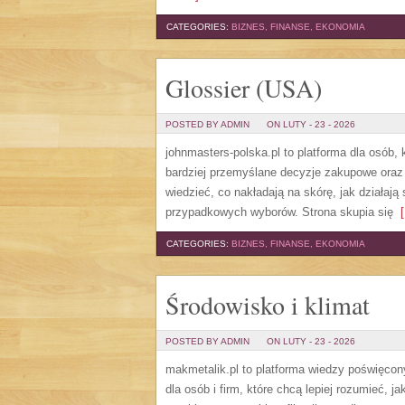
CATEGORIES:
BIZNES, FINANSE, EKONOMIA
Glossier (USA)
POSTED BY ADMIN
ON LUTY - 23 - 2026
johnmasters-polska.pl to platforma dla osób,
bardziej przemyślane decyzje zakupowe oraz 
wiedzieć, co nakładają na skórę, jak działaj
przypadkowych wyborów. Strona skupia się
[
CATEGORIES:
BIZNES, FINANSE, EKONOMIA
Środowisko i klimat
POSTED BY ADMIN
ON LUTY - 23 - 2026
makmetalik.pl to platforma wiedzy poświęcon
dla osób i firm, które chcą lepiej rozumieć, 