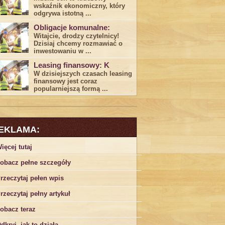
wskaźnik ekonomiczny, który
odgrywa ​istotną ...
Obligacje komunalne:
Witajcie, drodzy czytelnicy!
Dzisiaj chcemy rozmawiać o
inwestowaniu w ...
Leasing finansowy: K
W dzisiejszych czasach leasing ​
finansowy jest ⁢coraz
popularniejszą formą ...
EKLAMA:
ięcej tutaj
obacz pełne szczegóły
rzeczytaj pełen wpis
rzeczytaj pełny artykuł
obacz teraz
dkryj, jak to działa