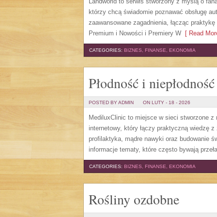
Landworld to serwis stworzony z myślą o fan
którzy chcą świadomie poznawać obsługę aut
zaawansowane zagadnienia, łącząc praktykę
Premium i Nowości i Premiery W
[ Read More
CATEGORIES:
BIZNES, FINANSE, EKONOMIA
Płodność i niepłodność
POSTED BY ADMIN
ON LUTY - 18 - 2026
MediluxClinic to miejsce w sieci stworzone z
internetowy, który łączy praktyczną wiedzę z
profilaktyka, mądre nawyki oraz budowanie 
informacje tematy, które często bywają prze
CATEGORIES:
BIZNES, FINANSE, EKONOMIA
Rośliny ozdobne