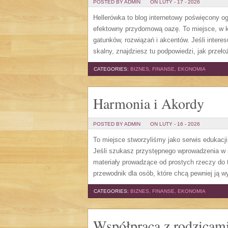
POSTED BY ADMIN
ON LUTY - 17 - 2026
Hellerówka to blog internetowy poświęcony
efektowny przydomową oazę. To miejsce, w kt
gatunków, rozwiązań i akcentów. Jeśli interes
skalny, znajdziesz tu podpowiedzi, jak przeło
CATEGORIES:
BIZNES, FINANSE, EKONOMIA
Harmonia i Akordy
POSTED BY ADMIN
ON LUTY - 16 - 2026
To miejsce stworzyliśmy jako serwis edukacj
Jeśli szukasz przystępnego wprowadzenia w 
materiały prowadzące od prostych rzeczy do t
przewodnik dla osób, które chcą pewniej ją 
CATEGORIES:
BIZNES, FINANSE, EKONOMIA
Współpraca z rodzicam