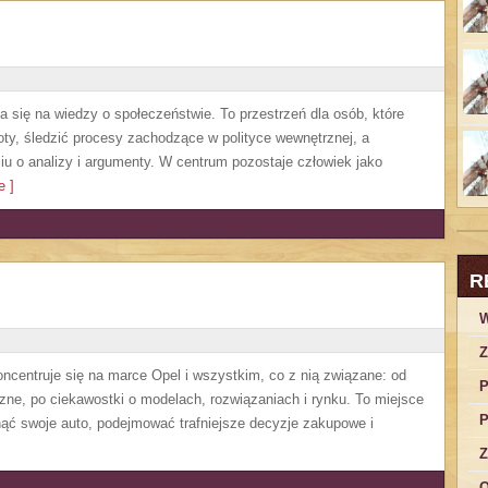
pia się na wiedzy o społeczeństwie. To przestrzeń dla osób, które
ty, śledzić procesy zachodzące w polityce wewnętrznej, a
u o analizy i argumenty. W centrum pozostaje człowiek jako
 ]
R
W
Z
koncentruje się na marce Opel i wszystkim, co z nią związane: od
P
czne, po ciekawostki o modelach, rozwiązaniach i rynku. To miejsce
P
nąć swoje auto, podejmować trafniejsze decyzje zakupowe i
Z
O