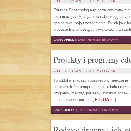
POSTED BY ADMIN
ON LUTY - 15 - 2026
Estetica Endermologia to portal tworzony z m
rozumieć, jak działają preparaty pielęgnacy
gabinetowe mają uzasadnienie. To miejsce ł
procesach zachodzących w skórze, tkankach 
CATEGORIES:
BIZNES, FINANSE, EKONOMIA
Projekty i programy ed
POSTED BY ADMIN
ON LUTY - 14 - 2026
To oddolny magazyn poświęcony nauczaniu w 
osobach, które chcą rozumieć szkołę i uczenie 
programy, metody, potrzeby uczniów, oczekiw
miejsce stworzone po
[ Read More ]
CATEGORIES:
BIZNES, FINANSE, EKONOMIA
Rodzaje drewna i ich z