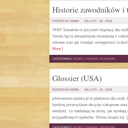
Historie zawodników i 
POSTED BY ADMIN
ON LUTY - 24 - 2026
TKKF Sieraków to przystań inspiracji dla osób
Serwis łączy perspektywę rozwojową z codzie
zdrowie oraz jak rozwijać umiejętności w duchu
More ]
CATEGORIES:
BIZNES, FINANSE, EKONOMIA
Glossier (USA)
POSTED BY ADMIN
ON LUTY - 23 - 2026
johnmasters-polska.pl to platforma dla osób,
bardziej przemyślane decyzje zakupowe oraz 
wiedzieć, co nakładają na skórę, jak działaj
przypadkowych wyborów. Strona skupia się
[
CATEGORIES:
BIZNES, FINANSE, EKONOMIA