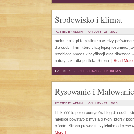
Środowisko i klimat
POSTED BY ADMIN
ON LUTY - 23 - 2026
makmetalik.pl to platforma wiedzy poświęcon
dla osób i firm, które chcą lepiej rozumieć, 
przebiega proces klasyfikacji oraz dlaczego
natury, jak i dla portfela. Strona
[ Read More 
CATEGORIES:
BIZNES, FINANSE, EKONOMIA
Rysowanie i Malowanie
POSTED BY ADMIN
ON LUTY - 21 - 2026
Elfiki777 to pełen pomysłów blog dla osób, 
miejsce powstało z myślą o tych, którzy koch
piśmie. Strona prowadzi czytelnika od pierw
More ]