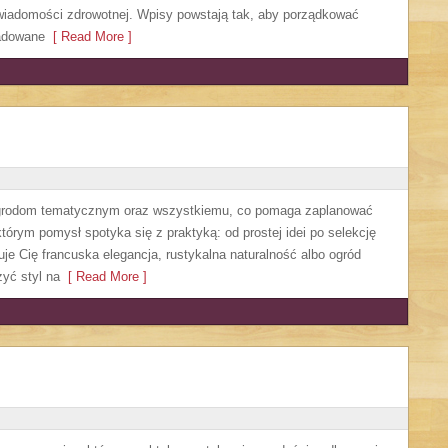
świadomości zdrowotnej. Wpisy powstają tak, aby porządkować
ładowane
[ Read More ]
 ogrodom tematycznym oraz wszystkiemu, co pomaga zaplanować
órym pomysł spotyka się z praktyką: od prostej idei po selekcję
uje Cię francuska elegancja, rustykalna naturalność albo ogród
żyć styl na
[ Read More ]