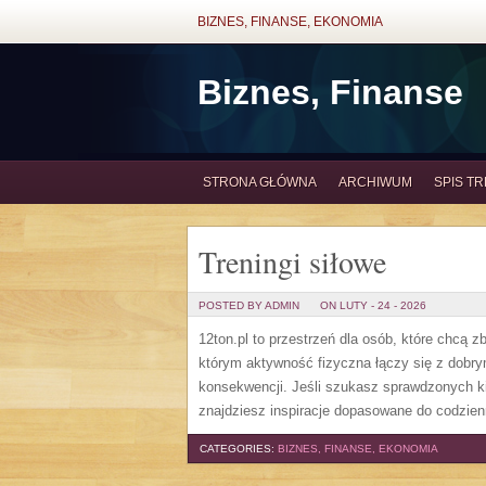
BIZNES, FINANSE, EKONOMIA
Biznes, Finanse
STRONA GŁÓWNA
ARCHIWUM
SPIS TR
Treningi siłowe
POSTED BY ADMIN
ON LUTY - 24 - 2026
12ton.pl to przestrzeń dla osób, które chcą 
którym aktywność fizyczna łączy się z dobry
konsekwencji. Jeśli szukasz sprawdzonych ki
znajdziesz inspiracje dopasowane do codzien
CATEGORIES:
BIZNES, FINANSE, EKONOMIA