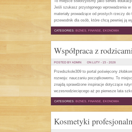
To miejsce stworzyliśmy jako serwis edukacj
Jeśli szukasz przystępnego wprowadzenia w 
materiały prowadzące od prostych rzeczy do t
przewodnik dla osób, które chcą pewniej ją 
CATEGORIES:
BIZNES, FINANSE, EKONOMIA
Współpraca z rodzicam
POSTED BY ADMIN
ON LUTY - 15 - 2026
Przedszkole309 to portal poświęcony żłobko
rozwoju: nauczaniu początkowemu. To miejsce
znajdą sprawdzone inspiracje dotyczące ruty
wczesnodziecięcego aż po pierwsze lata szko
CATEGORIES:
BIZNES, FINANSE, EKONOMIA
Kosmetyki profesjonal