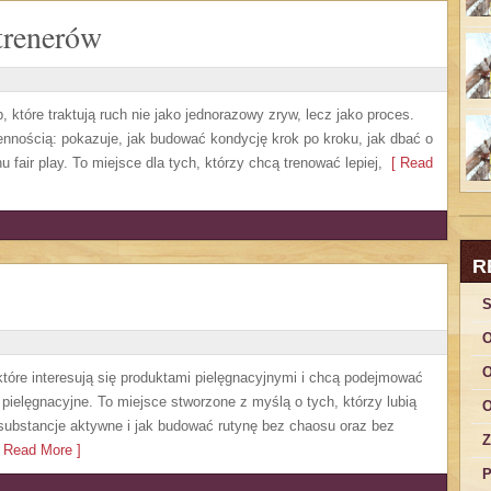
trenerów
, które traktują ruch nie jako jednorazowy zryw, lecz jako proces.
nnością: pokazuje, jak budować kondycję krok po kroku, jak dbać o
 fair play. To miejsce dla tych, którzy chcą trenować lepiej,
[ Read
R
S
O
O
 które interesują się produktami pielęgnacyjnymi i chcą podejmować
pielęgnacyjne. To miejsce stworzone z myślą o tych, którzy lubią
O
ą substancje aktywne i jak budować rutynę bez chaosu oraz bez
Z
 Read More ]
P