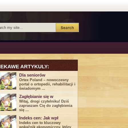
IEKAWE ARTYKULY:
Dla seniorów
Ortex Poland – nowoczesny
portal o ortopedii, rehabilitacji i
świadomym ...
Zagłębianie się w
Witaj, drogi ⁤czytelniku! Dziś
zapraszam Cię do‍ zagłębienia
‍się⁢ ...
Indeks cen: Jak wpł
Indeks cen to kluczowy
wskaźnik ekonomiczny, który