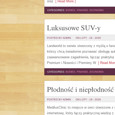
oraz
[ Read More ]
CATEGORIES:
BIZNES, FINANSE, EKONOMIA
Luksusowe SUV-y
POSTED BY ADMIN
ON LUTY - 18 - 2026
Landworld to serwis stworzony z myślą o fan
którzy chcą świadomie poznawać obsługę aut
zaawansowane zagadnienia, łącząc praktykę
Premium i Nowości i Premiery W
[ Read More
CATEGORIES:
BIZNES, FINANSE, EKONOMIA
Płodność i niepłodność
POSTED BY ADMIN
ON LUTY - 18 - 2026
MediluxClinic to miejsce w sieci stworzone z
internetowy, który łączy praktyczną wiedzę z