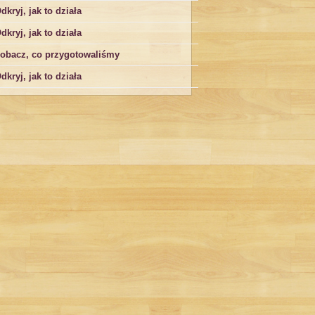
dkryj, jak to działa
dkryj, jak to działa
obacz, co przygotowaliśmy
dkryj, jak to działa