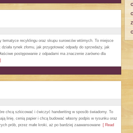
O
O
Z
O
y tematyce recyklingu oraz skupu surowców wtórnych. To miejsce
jak działa rynek złomu, jak przygotować odpady do sprzedaży, jak
 właściwe postępowanie z odpadami ma znaczenie zarówno dla
]
które chcą szkicować i ćwiczyć handwriting w sposób świadomy. To
ają linię, cenią papier i chcą budować własny podpis w rysunku oraz
szych prób, przez małe kroki, aż po bardziej zaawansowane
[ Read