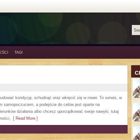
EŚCI
TAGI
C
zbudować kondycję, schudnąć oraz wkręcić się w rower. To serwis, w
m samopoczuciem, a podejście do celów jest oparte na
erunków działania albo chcesz uporządkować swoje nawyki, tutaj
ności,
[ Read More ]