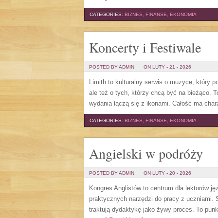
CATEGORIES:
BIZNES, FINANSE, EKONOMIA
Koncerty i Festiwale
POSTED BY ADMIN
ON LUTY - 21 - 2026
Limith to kulturalny serwis o muzyce, który 
ale też o tych, którzy chcą być na bieżąco. 
wydania łączą się z ikonami. Całość ma char
CATEGORIES:
BIZNES, FINANSE, EKONOMIA
Angielski w podróży
POSTED BY ADMIN
ON LUTY - 20 - 2026
Kongres Anglistów to centrum dla lektorów ję
praktycznych narzędzi do pracy z uczniami. S
traktują dydaktykę jako żywy proces. To punkt