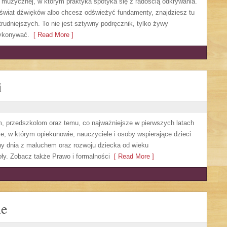
i muzycznej, w którym praktyka spotyka się z radością odkrywania.
świat dźwięków albo chcesz odświeżyć fundamenty, znajdziesz tu
rudniejszych. To nie jest sztywny podręcznik, tylko żywy
wykonywać.
[ Read More ]
i
m, przedszkolom oraz temu, co najważniejsze w pierwszych latach
, w którym opiekunowie, nauczyciele i osoby wspierające dzieci
ny dnia z maluchem oraz rozwoju dziecka od wieku
ły. Zobacz także Prawo i formalności
[ Read More ]
ne