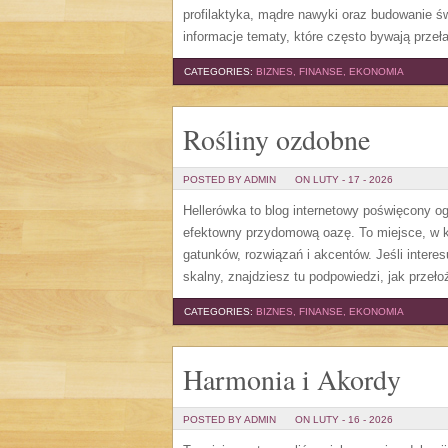
profilaktyka, mądre nawyki oraz budowanie 
informacje tematy, które często bywają prze
CATEGORIES:
BIZNES, FINANSE, EKONOMIA
Rośliny ozdobne
POSTED BY ADMIN
ON LUTY - 17 - 2026
Hellerówka to blog internetowy poświęcony
efektowny przydomową oazę. To miejsce, w kt
gatunków, rozwiązań i akcentów. Jeśli interes
skalny, znajdziesz tu podpowiedzi, jak przeło
CATEGORIES:
BIZNES, FINANSE, EKONOMIA
Harmonia i Akordy
POSTED BY ADMIN
ON LUTY - 16 - 2026