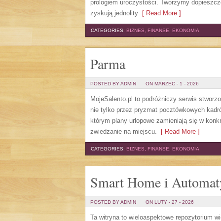
prologiem uroczystości. Tworzymy dopieszczon
zyskują jednolity
[ Read More ]
CATEGORIES:
BIZNES, FINANSE, EKONOMIA
Parma
POSTED BY ADMIN
ON MARZEC - 1 - 2026
MojeSalento.pl to podróżniczy serwis stworz
nie tylko przez pryzmat pocztówkowych kadrów
którym plany urlopowe zamieniają się w konkr
zwiedzanie na miejscu.
[ Read More ]
CATEGORIES:
BIZNES, FINANSE, EKONOMIA
Smart Home i Automat
POSTED BY ADMIN
ON LUTY - 27 - 2026
Ta witryna to wieloaspektowe repozytorium w