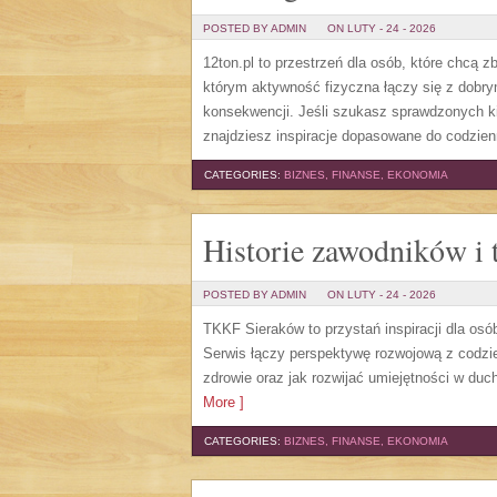
POSTED BY ADMIN
ON LUTY - 24 - 2026
12ton.pl to przestrzeń dla osób, które chcą 
którym aktywność fizyczna łączy się z dobry
konsekwencji. Jeśli szukasz sprawdzonych ki
znajdziesz inspiracje dopasowane do codzien
CATEGORIES:
BIZNES, FINANSE, EKONOMIA
Historie zawodników i 
POSTED BY ADMIN
ON LUTY - 24 - 2026
TKKF Sieraków to przystań inspiracji dla osób
Serwis łączy perspektywę rozwojową z codzie
zdrowie oraz jak rozwijać umiejętności w duchu
More ]
CATEGORIES:
BIZNES, FINANSE, EKONOMIA