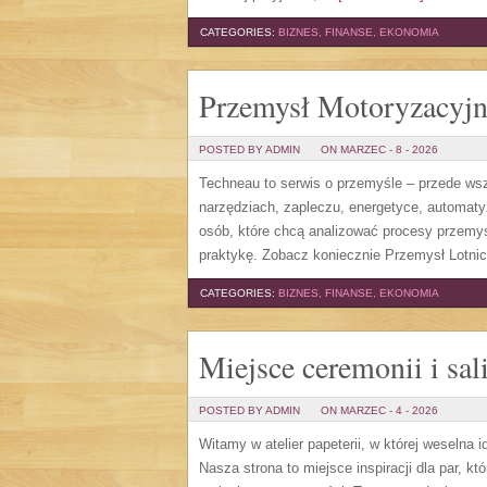
CATEGORIES:
BIZNES, FINANSE, EKONOMIA
Przemysł Motoryzacyjny
POSTED BY ADMIN
ON MARZEC - 8 - 2026
Techneau to serwis o przemyśle – przede wsz
narzędziach, zapleczu, energetyce, automatyz
osób, które chcą analizować procesy przemys
praktykę. Zobacz koniecznie Przemysł Lotni
CATEGORIES:
BIZNES, FINANSE, EKONOMIA
Miejsce ceremonii i sal
POSTED BY ADMIN
ON MARZEC - 4 - 2026
Witamy w atelier papeterii, w której weselna 
Nasza strona to miejsce inspiracji dla par, kt