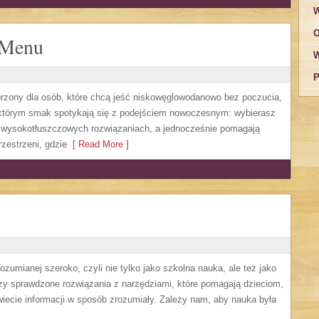
W
O
 Menu
W
P
rzony dla osób, które chcą jeść niskowęglowodanowo bez poczucia,
w którym smak spotykają się z podejściem nowoczesnym: wybierasz
 na wysokotłuszczowych rozwiązaniach, a jednocześnie pomagają
zestrzeni, gdzie
[ Read More ]
zumianej szeroko, czyli nie tylko jako szkolna nauka, ale też jako
zy sprawdzone rozwiązania z narzędziami, które pomagają dzieciom,
ecie informacji w sposób zrozumiały. Zależy nam, aby nauka była