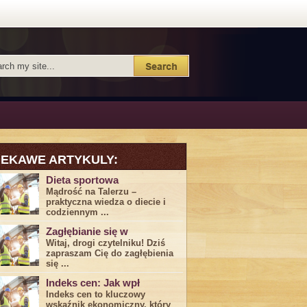
IEKAWE ARTYKULY:
Dieta sportowa
Mądrość na Talerzu –
praktyczna wiedza o diecie i
codziennym ...
Zagłębianie się w
Witaj, drogi ⁤czytelniku! Dziś
zapraszam Cię do‍ zagłębienia
‍się⁢ ...
Indeks cen: Jak wpł
Indeks cen to kluczowy
wskaźnik ekonomiczny, który