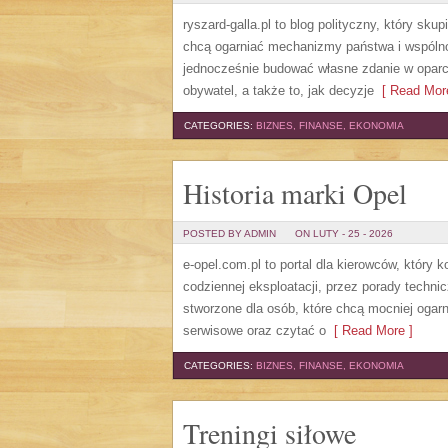
ryszard-galla.pl to blog polityczny, który sku
chcą ogarniać mechanizmy państwa i wspólno
jednocześnie budować własne zdanie w oparci
obywatel, a także to, jak decyzje
[ Read More
CATEGORIES:
BIZNES, FINANSE, EKONOMIA
Historia marki Opel
POSTED BY ADMIN
ON LUTY - 25 - 2026
e-opel.com.pl to portal dla kierowców, który 
codziennej eksploatacji, przez porady techni
stworzone dla osób, które chcą mocniej ogar
serwisowe oraz czytać o
[ Read More ]
CATEGORIES:
BIZNES, FINANSE, EKONOMIA
Treningi siłowe