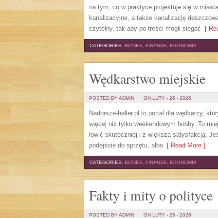
na tym, co w praktyce projektuje się w mias
kanalizacyjne, a także kanalizację deszczow
czytelny, tak aby po treści mogli sięgać
[ Rea
CATEGORIES:
BIZNES, FINANSE, EKONOMIA
Wędkarstwo miejskie
POSTED BY ADMIN
ON LUTY - 26 - 2026
Nadorsze-haller.pl to portal dla wędkarzy, k
więcej niż tylko weekendowym hobby. To mie
łowić skuteczniej i z większą satysfakcją. 
podejście do sprzętu, albo
[ Read More ]
CATEGORIES:
BIZNES, FINANSE, EKONOMIA
Fakty i mity o polityce
POSTED BY ADMIN
ON LUTY - 25 - 2026