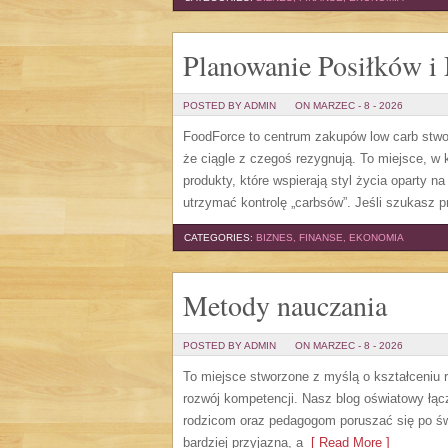
Planowanie Posiłków i
POSTED BY ADMIN
ON MARZEC - 8 - 2026
FoodForce to centrum zakupów low carb stwo
że ciągle z czegoś rezygnują. To miejsce, 
produkty, które wspierają styl życia oparty
utrzymać kontrolę „carbsów”. Jeśli szukasz pr
CATEGORIES:
BIZNES, FINANSE, EKONOMIA
Metody nauczania
POSTED BY ADMIN
ON MARZEC - 8 - 2026
To miejsce stworzone z myślą o kształceniu ro
rozwój kompetencji. Nasz blog oświatowy łąc
rodzicom oraz pedagogom poruszać się po świ
bardziej przyjazna, a
[ Read More ]