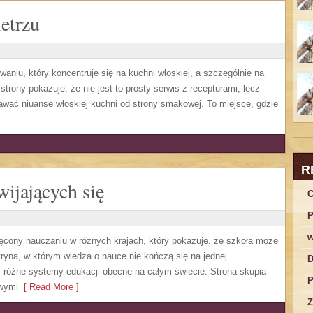
etrzu
waniu, który koncentruje się na kuchni włoskiej, a szczególnie na
trony pokazuje, że nie jest to prosty serwis z recepturami, lecz
awać niuanse włoskiej kuchni od strony smakowej. To miejsce, gdzie
R
ijających się
C
P
w
ęcony nauczaniu w różnych krajach, który pokazuje, że szkoła może
ryna, w którym wiedza o nauce nie kończą się na jednej
D
z różne systemy edukacji obecne na całym świecie. Strona skupia
P
owymi
[ Read More ]
Z