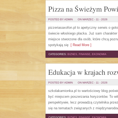
Pizza na Świeżym Powi
POSTED BY ADMIN
ON MARZEC - 11 - 2026
pizzeriasaxofon.pl to apetyczny serwis o goto
świecie włoskiego placka. Już sam charakter s
miejsce stworzone dla osób, które chcą pozn
spotykają się
[ Read More ]
CATEGORIES:
BIZNES, FINANSE, EKONOMIA
Edukacja w krajach rozw
POSTED BY ADMIN
ON MARZEC - 11 - 2026
szkolakamionka.pl to wartościowy blog poświ
być miejscem poszerzania horyzontów. To wit
perspektywie, lecz prowadzą czytelnika prze
się na tematach związanych z międzynarod
CATEGORIES:
BIZNES, FINANSE, EKONOMIA