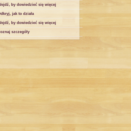
ejdź, by dowiedzieć się więcej
dkryj, jak to działa
ejdź, by dowiedzieć się więcej
oznaj szczegóły