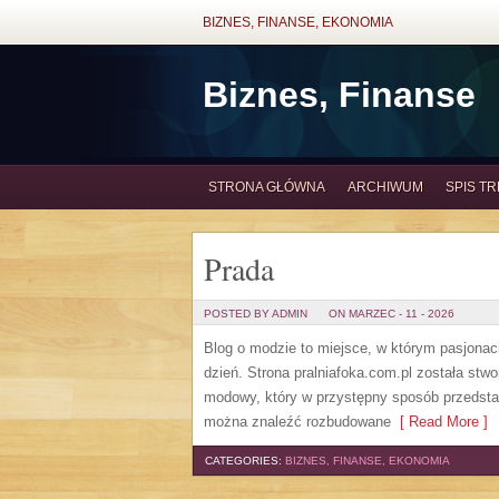
BIZNES, FINANSE, EKONOMIA
Biznes, Finanse
STRONA GŁÓWNA
ARCHIWUM
SPIS TR
Prada
POSTED BY ADMIN
ON MARZEC - 11 - 2026
Blog o modzie to miejsce, w którym pasjonac
dzień. Strona pralniafoka.com.pl została stwo
modowy, który w przystępny sposób przedstaw
można znaleźć rozbudowane
[ Read More ]
CATEGORIES:
BIZNES, FINANSE, EKONOMIA