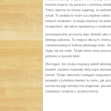
kuchnia kojarzy się przecież z prostotą skład
Treści obecne na stronie sugerują, że jedzeni
rytuał. To podejście może szczególnie trafia
nowymi smakami i szukają inspiracji na week
recepturami, ale także opowieścią o smakowa
pizzeriasaxofon.pl można więc określić jako r
dobrego jedzenia. To miejsce dla tych, którzy
zainteresowanych kulturą włoskiego stołu. St
nigdy się nie nudzi. Dzięki temu może przyci
jedzeniu w sposób lekki.
Dla kogoś, kto szuka inspiracji wokół włoskiej
bowiem zarówno materiały dotyczące domoweg
historii. Dzięki obecności kategorii związan
prowadzi czytelnika również ku temu, jak pi
wzmacnia jego tematyczne bogactwo. pizzeri
ciekawość smaków z użytecznością.