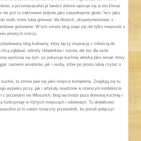
ników, a pizzeriasaxofon.pl bardzo dobrze wpisuje się w ten klimat.
e nie jest tu traktowane jedynie jako zaspokojenie głodu, lecz jako
ć do osób, które lubią gotować dla bliskich, eksperymentować z
endowe gotowanie. W tym sensie blog staje się nie tylko miejscem z
niu prostych rzeczy.
ozbudowany blog kulinarny, który łączy inspirację z miłością do
 chcą zgłębiać sekrety składników i sosów, ale też dla osób
rona wyróżnia się tym, że pokazuje kuchnię włoską jako temat, który
ągać zarówno amatorów, jak i osoby, które po prostu lubią czytać o
 kuchni, ta strona jawi się jako miejsce kompletne. Znajdują się tu
o wypieku pizzy, jak i artykuły osadzone w szerszym kontekście
ych z pizzeriami we Włoszech, blog wychodzi poza domową kuchnię i
zza funkcjonuje w różnych miejscach i odsłonach. To dodatkowo
asaxofon.pl to zatem smaczny przewodnik, bo potrafi połączyć