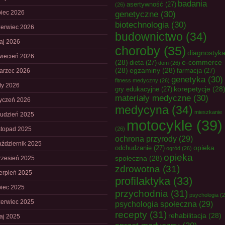
badania
asertywność
(27)
(26)
piec 2026
genetyczne
(30)
biotechnologia
(30)
zerwiec 2026
budownictwo
(34)
aj 2026
choroby
(35)
diagnostyk
wiecień 2026
(28)
e-commerce
dieta
(27)
dom
(26)
(28)
egzaminy
(28)
farmacja
(27)
arzec 2026
genetyka
(30)
fitness medyczny
(26)
uty 2026
korepetycje
(28
gry edukacyjne
(27)
materiały medyczne
(30)
tyczeń 2026
medycyna
(34)
mieszkanie
rudzień 2025
motocykle
(39)
istopad 2025
(26)
ochrona przyrody
(29)
aździernik 2025
opieka
odchudzanie
(27)
ogród
(26)
opieka
społeczna
(28)
rzesień 2025
zdrowotna
(31)
ierpień 2025
profilaktyka
(33)
piec 2025
przychodnia
(31)
psychologia
(2
zerwiec 2025
psychologia społeczna
(29)
recepty
(31)
rehabilitacja
(28)
aj 2025