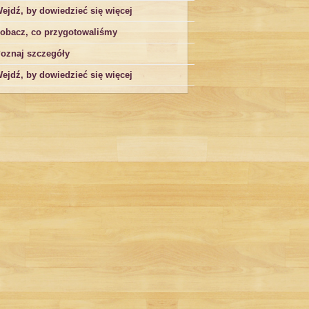
ejdź, by dowiedzieć się więcej
obacz, co przygotowaliśmy
oznaj szczegóły
ejdź, by dowiedzieć się więcej