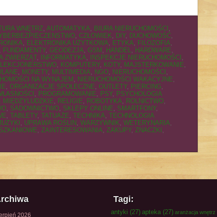
TURA WNĘTRZ
,
AUTOMATYKA
,
BIURA NIERUCHOMOŚCI
,
YBERBEZPIECZENSTWO
,
CZŁOWIEK
,
DIY
,
DUCHOWOŚĆ
,
RONIKA
,
ELEKTRONIKA UŻYTKOWA
,
ETYKA
,
FILOZOFIA
,
,
FUNDAMENTY
,
GEODEZJA
,
GSM
,
HANDEL
,
HARDWARE
,
A ZWIERZĄT
,
INFORMATYKA
,
INSPEKCJE NIERUCHOMOŚCI
,
LEKCJONERSTWO
,
KOMPUTERY
,
KOTY
,
MAJSTERKOWANIE
,
WLANE
,
MONETY
,
MULTIMEDIA
,
NGO
,
NIERUCHOMOŚCI
,
CHOMOŚCI NA WYNAJEM
,
NIERUCHOMOŚCI WAKACYJNE
,
IE
,
ORGANIZACJE SPOŁECZNE
,
OUTLETY
,
PIERCING
,
WŁASNOŚCI
,
PROGRAMOWANIE
,
PSY
,
PSYCHOLOGIA
 MIĘDZYLUDZKIE
,
RELIGIE
,
ROBOTYKA
,
ROLNICTWO
,
WO
,
SADOWNICTWO
,
SKLEPY ONLINE
,
SMARTFONY
,
WE
,
TABLETY
,
TATUAŻE
,
TECHNIKA
,
TECHNOLOGIA
MUZYKI
,
UPRAWA ROŚLIN
,
WARZYWNIK
,
WETERYNARIA
,
SZKANIOWE
,
ZAINTERESOWANIA
,
ZAKUPY
,
ZNACZKI
,
rchiwa
Tagi:
antyki
(27)
apteka
(27)
aranżacja wnętrz
ierpień 2026