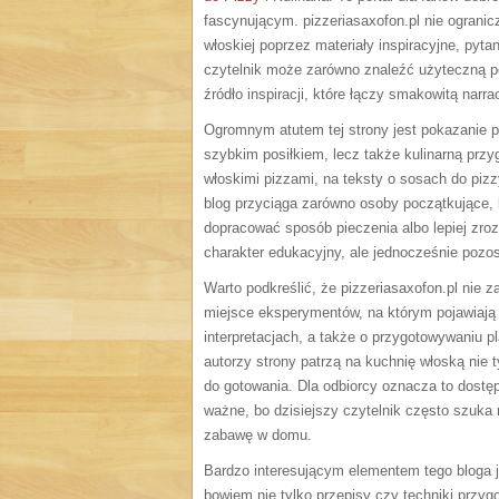
fascynującym. pizzeriasaxofon.pl nie ogranicz
włoskiej poprzez materiały inspiracyjne, pytan
czytelnik może zarówno znaleźć użyteczną por
źródło inspiracji, które łączy smakowitą narr
Ogromnym atutem tej strony jest pokazanie piz
szybkim posiłkiem, lecz także kulinarną przy
włoskimi pizzami, na teksty o sosach do pizz
blog przyciąga zarówno osoby początkujące, k
dopracować sposób pieczenia albo lepiej zro
charakter edukacyjny, ale jednocześnie pozo
Warto podkreślić, że pizzeriasaxofon.pl nie 
miejsce eksperymentów, na którym pojawiają 
interpretacjach, a także o przygotowywaniu
autorzy strony patrzą na kuchnię włoską nie t
do gotowania. Dla odbiorcy oznacza to dostęp
ważne, bo dzisiejszy czytelnik często szuka 
zabawę w domu.
Bardzo interesującym elementem tego bloga je
bowiem nie tylko przepisy czy techniki przygo