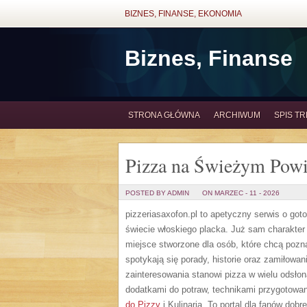
BIZNES, FINANSE, EKONOMIA
Biznes, Finanse
STRONA GŁÓWNA
ARCHIWUM
SPIS TR
Pizza na Świeżym Powi
POSTED BY ADMIN
ON MARZEC - 11 - 2026
pizzeriasaxofon.pl to apetyczny serwis o goto
świecie włoskiego placka. Już sam charakter s
miejsce stworzone dla osób, które chcą pozn
spotykają się porady, historie oraz zamiłowan
zainteresowania stanowi pizza w wielu odsłon
dodatkami do potraw, technikami przygotowania
do Pizzy
i Kulinaria. To portal dla fanów dob