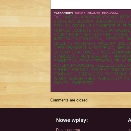
CATEGORIES:
BIZNES, FINANSE, EKONOMIA
TAGI:
ANTYKI
,
APARTAMENTY
,
ARCHITEK
BIŻUTERIA
,
BUDOWA
,
BUDOWNICTWO
,
C
DZIAŁKA
,
DZIAŁKI
,
E-COMMERCE
,
ELEKT
FINANSE OSOBISTE
,
FOTOGRAFOWANIE
HOBBY
,
HOBBY ARTYSTYCZNE
,
HODOWL
INTEGRACJA SPOŁECZNA
,
INTERNET
,
KO
MAŁŻEŃSTWO
,
MARKI
,
MASZYNY BUDO
NIERUCHOMOŚCI NA SPRZEDAŻ
,
NIERU
OGRODY DZIAŁKOWE
,
OPROGRAMOWAN
PLANOWANIE PRZESTRZENNE
,
PRAWO 
SPOŁECZNA
,
PSYCHOTERAPIA
,
RELACJE
RUTERY
,
RYSOWANIE
,
RZECZOZNAWST
SPOŁECZEŃSTWO
,
SYSTEMY POMIARO
PRODUKCJI
,
TELEWIZORY
,
TWORZENIE 
WIARA
,
WOLONTARIAT
,
WSPÓLNOTY MIE
ZWIĄZKI
,
ZWIERZĘTA
Comments are closed.
Nowe wpisy:
A
Dieta sportowa
s