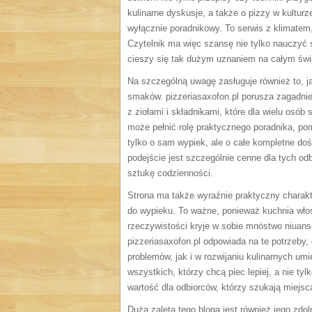
kulinarne dyskusje, a także o pizzy w kulturze
wyłącznie poradnikowy. To serwis z klimatem,
Czytelnik ma więc szansę nie tylko nauczyć s
cieszy się tak dużym uznaniem na całym świ
Na szczególną uwagę zasługuje również to, j
smaków. pizzeriasaxofon.pl porusza zagadni
z ziołami i składnikami, które dla wielu osób
może pełnić rolę praktycznego poradnika, po
tylko o sam wypiek, ale o całe kompletne dośw
podejście jest szczególnie cenne dla tych odb
sztukę codzienności.
Strona ma także wyraźnie praktyczny charakt
do wypieku. To ważne, ponieważ kuchnia włos
rzeczywistości kryje w sobie mnóstwo niuan
pizzeriasaxofon.pl odpowiada na te potrzeby,
problemów, jak i w rozwijaniu kulinarnych umi
wszystkich, którzy chcą piec lepiej, a nie ty
wartość dla odbiorców, którzy szukają miejs
Dużą zaletą tego bloga jest również jego zd