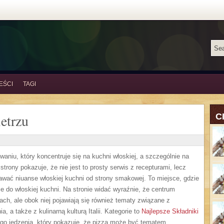
EŚCI
TAGI
etrzu
C
waniu, który koncentruje się na kuchni włoskiej, a szczególnie na
trony pokazuje, że nie jest to prosty serwis z recepturami, lecz
awać niuanse włoskiej kuchni od strony smakowej. To miejsce, gdzie
ie do włoskiej kuchni. Na stronie widać wyraźnie, że centrum
ach, ale obok niej pojawiają się również tematy związane z
, a także z kulinarną kulturą Italii. Kategorie to
Najlepsze Składniki
rego jedzenia, który pokazuje, że pizza może być tematem