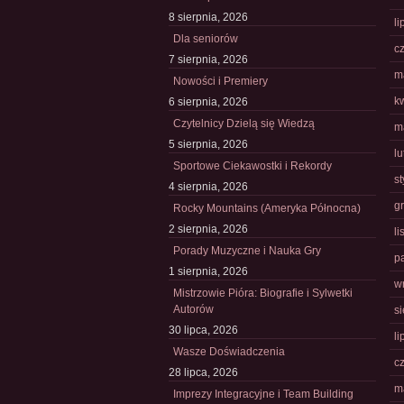
8 sierpnia, 2026
li
Dla seniorów
c
7 sierpnia, 2026
m
Nowości i Premiery
k
6 sierpnia, 2026
Czytelnicy Dzielą się Wiedzą
m
5 sierpnia, 2026
l
Sportowe Ciekawostki i Rekordy
s
4 sierpnia, 2026
g
Rocky Mountains (Ameryka Północna)
2 sierpnia, 2026
l
Porady Muzyczne i Nauka Gry
p
1 sierpnia, 2026
w
Mistrzowie Pióra: Biografie i Sylwetki
Autorów
s
30 lipca, 2026
li
Wasze Doświadczenia
c
28 lipca, 2026
m
Imprezy Integracyjne i Team Building