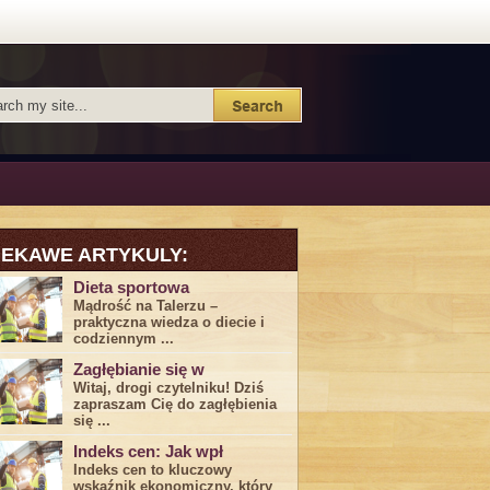
IEKAWE ARTYKULY:
Dieta sportowa
Mądrość na Talerzu –
praktyczna wiedza o diecie i
codziennym ...
Zagłębianie się w
Witaj, drogi ⁤czytelniku! Dziś
zapraszam Cię do‍ zagłębienia
‍się⁢ ...
Indeks cen: Jak wpł
Indeks cen to kluczowy
wskaźnik ekonomiczny, który