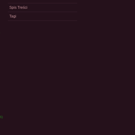
Spis Treści
Tagi
a
)
6)