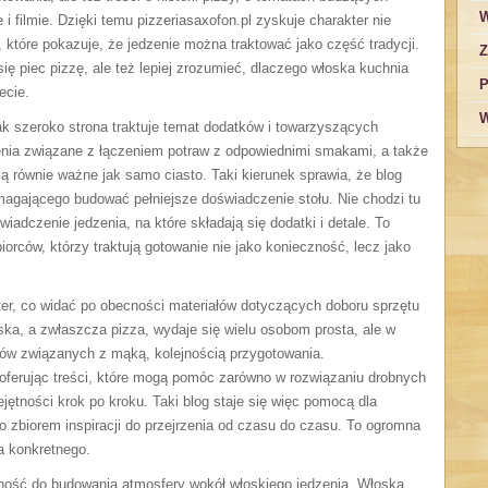
W
 i filmie. Dzięki temu pizzeriasaxofon.pl zyskuje charakter nie
 które pokazuje, że jedzenie można traktować jako część tradycji.
Z
ię piec pizzę, ale też lepiej zrozumieć, dlaczego włoska kuchnia
P
ecie.
W
ak szeroko strona traktuje temat dodatków i towarzyszących
enia związane z łączeniem potraw z odpowiednimi smakami, a także
 są równie ważne jak samo ciasto. Taki kierunek sprawia, że blog
magającego budować pełniejsze doświadczenie stołu. Nie chodzi tu
iadczenie jedzenia, na które składają się dodatki i detale. To
iorców, którzy traktują gotowanie nie jako konieczność, lecz jako
er, co widać po obecności materiałów dotyczących doboru sprzętu
ka, a zwłaszcza pizza, wydaje się wielu osobom prosta, ale w
sów związanych z mąką, kolejnością przygotowania.
 oferując treści, które mogą pomóc zarówno w rozwiązaniu drobnych
ejętności krok po kroku. Taki blog staje się więc pomocą dla
lko zbiorem inspiracji do przejrzenia od czasu do czasu. To ogromna
ca konkretnego.
olność do budowania atmosfery wokół włoskiego jedzenia. Włoska