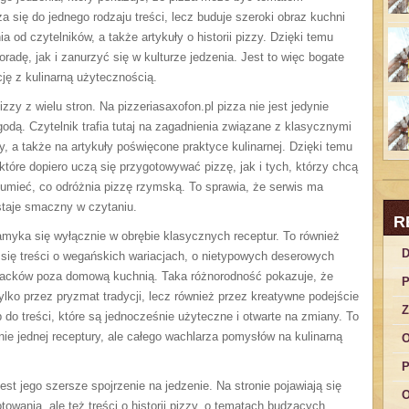
a się do jednego rodzaju treści, lecz buduje szeroki obraz kuchni
ia od czytelników, a także artykuły o historii pizzy. Dzięki temu
adę, jak i zanurzyć się w kulturze jedzenia. Jest to więc bogate
ację z kulinarną użytecznością.
zy z wielu stron. Na pizzeriasaxofon.pl pizza nie jest jedynie
godą. Czytelnik trafia tutaj na zagadnienia związane z klasycznymi
y, a także na artykuły poświęcone praktyce kulinarnej. Dzięki temu
tóre dopiero uczą się przygotowywać pizzę, jak i tych, którzy chcą
zumieć, co odróżnia pizzę rzymską. To sprawia, że serwis ma
staje smaczny w czytaniu.
R
zamyka się wyłącznie w obrębie klasycznych receptur. To również
D
się treści o wegańskich wariacjach, o nietypowych deserowych
 placków poza domową kuchnią. Taka różnorodność pokazuje, że
P
ylko przez pryzmat tradycji, lecz również przez kreatywne podejście
Z
 do treści, które są jednocześnie użyteczne i otwarte na zmiany. To
nie jednej receptury, ale całego wachlarza pomysłów na kulinarną
O
P
st jego szersze spojrzenie na jedzenie. Na stronie pojawiają się
O
towania, ale też treści o historii pizzy, o tematach budzących