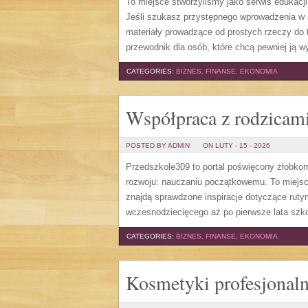
To miejsce stworzyliśmy jako serwis edukacj
Jeśli szukasz przystępnego wprowadzenia w 
materiały prowadzące od prostych rzeczy do t
przewodnik dla osób, które chcą pewniej ją 
CATEGORIES:
BIZNES, FINANSE, EKONOMIA
Współpraca z rodzicam
POSTED BY ADMIN
ON LUTY - 15 - 2026
Przedszkole309 to portal poświęcony żłobko
rozwoju: nauczaniu początkowemu. To miejsce
znajdą sprawdzone inspiracje dotyczące ruty
wczesnodziecięcego aż po pierwsze lata szko
CATEGORIES:
BIZNES, FINANSE, EKONOMIA
Kosmetyki profesjonal