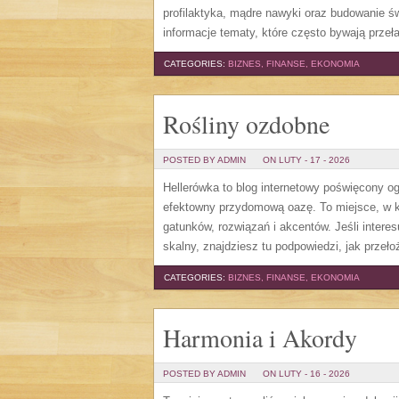
profilaktyka, mądre nawyki oraz budowanie 
informacje tematy, które często bywają prze
CATEGORIES:
BIZNES, FINANSE, EKONOMIA
Rośliny ozdobne
POSTED BY ADMIN
ON LUTY - 17 - 2026
Hellerówka to blog internetowy poświęcony
efektowny przydomową oazę. To miejsce, w kt
gatunków, rozwiązań i akcentów. Jeśli interes
skalny, znajdziesz tu podpowiedzi, jak przeło
CATEGORIES:
BIZNES, FINANSE, EKONOMIA
Harmonia i Akordy
POSTED BY ADMIN
ON LUTY - 16 - 2026