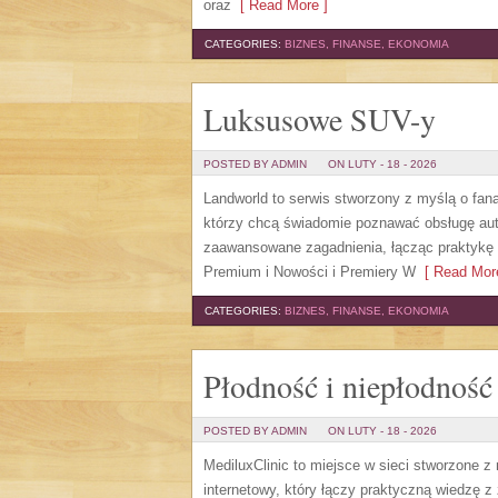
oraz
[ Read More ]
CATEGORIES:
BIZNES, FINANSE, EKONOMIA
Luksusowe SUV-y
POSTED BY ADMIN
ON LUTY - 18 - 2026
Landworld to serwis stworzony z myślą o fan
którzy chcą świadomie poznawać obsługę aut
zaawansowane zagadnienia, łącząc praktykę
Premium i Nowości i Premiery W
[ Read More
CATEGORIES:
BIZNES, FINANSE, EKONOMIA
Płodność i niepłodność
POSTED BY ADMIN
ON LUTY - 18 - 2026
MediluxClinic to miejsce w sieci stworzone z
internetowy, który łączy praktyczną wiedzę z