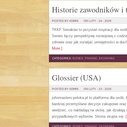
Historie zawodników i 
POSTED BY ADMIN
ON LUTY - 24 - 2026
TKKF Sieraków to przystań inspiracji dla osób
Serwis łączy perspektywę rozwojową z codzie
zdrowie oraz jak rozwijać umiejętności w duchu
More ]
CATEGORIES:
BIZNES, FINANSE, EKONOMIA
Glossier (USA)
POSTED BY ADMIN
ON LUTY - 23 - 2026
johnmasters-polska.pl to platforma dla osób,
bardziej przemyślane decyzje zakupowe oraz 
wiedzieć, co nakładają na skórę, jak działaj
przypadkowych wyborów. Strona skupia się
[
CATEGORIES:
BIZNES, FINANSE, EKONOMIA