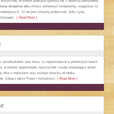
i muzycznej, w którym praktyka spotyka się z radością odkrywania.
świat dźwięków albo chcesz odświeżyć fundamenty, znajdziesz tu
rudniejszych. To nie jest sztywny podręcznik, tylko żywy
wykonywać.
[ Read More ]
i
m, przedszkolom oraz temu, co najważniejsze w pierwszych latach
, w którym opiekunowie, nauczyciele i osoby wspierające dzieci
ny dnia z maluchem oraz rozwoju dziecka od wieku
ły. Zobacz także Prawo i formalności
[ Read More ]
ne