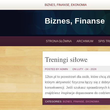
BIZNES, FINANSE, EKONOMIA
Biznes, Finanse
STRONA GŁÓWNA
ARCHIWUM
SPIS TR
Treningi siłowe
POSTED BY ADMIN
ON LUTY - 24 - 2026
12ton.pl to przestrzeń dla osób, które chcą 
którym aktywność fizyczna łączy się z dobry
konsekwencji. Jeśli szukasz sprawdzonych ki
znajdziesz inspiracje dopasowane do codzien
CATEGORIES:
BIZNES, FINANSE, EKONOMIA