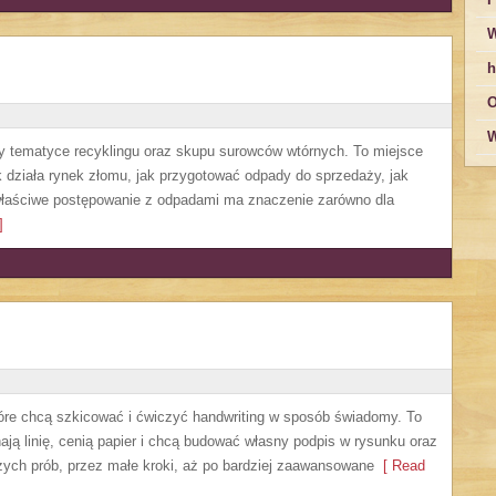
W
h
O
W
y tematyce recyklingu oraz skupu surowców wtórnych. To miejsce
jak działa rynek złomu, jak przygotować odpady do sprzedaży, jak
 właściwe postępowanie z odpadami ma znaczenie zarówno dla
]
które chcą szkicować i ćwiczyć handwriting w sposób świadomy. To
ają linię, cenią papier i chcą budować własny podpis w rysunku oraz
szych prób, przez małe kroki, aż po bardziej zaawansowane
[ Read