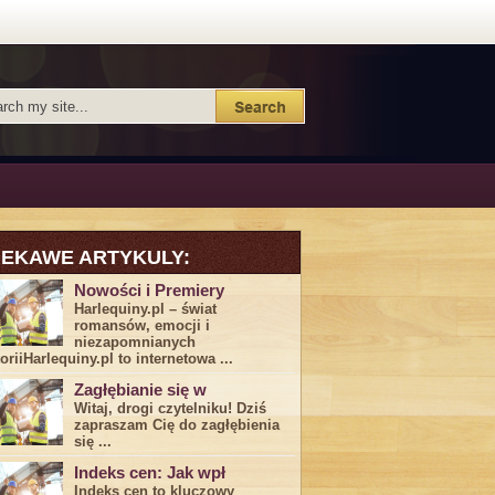
IEKAWE ARTYKULY:
Nowości i Premiery
Harlequiny.pl – świat
romansów, emocji i
niezapomnianych
toriiHarlequiny.pl to internetowa ...
Zagłębianie się w
Witaj, drogi ⁤czytelniku! Dziś
zapraszam Cię do‍ zagłębienia
‍się⁢ ...
Indeks cen: Jak wpł
Indeks cen to kluczowy