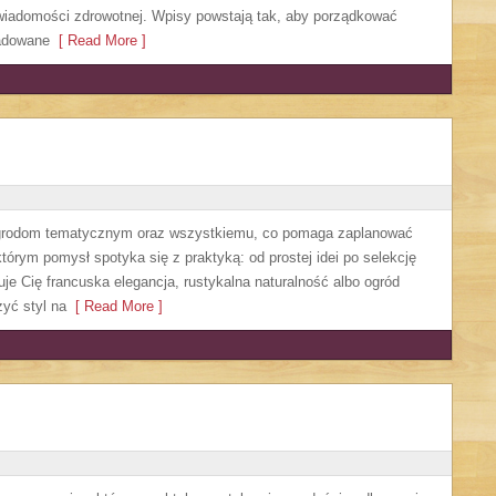
świadomości zdrowotnej. Wpisy powstają tak, aby porządkować
ładowane
[ Read More ]
 ogrodom tematycznym oraz wszystkiemu, co pomaga zaplanować
órym pomysł spotyka się z praktyką: od prostej idei po selekcję
uje Cię francuska elegancja, rustykalna naturalność albo ogród
żyć styl na
[ Read More ]