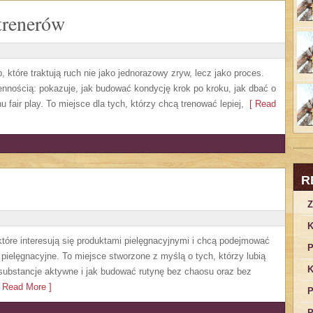
trenerów
, które traktują ruch nie jako jednorazowy zryw, lecz jako proces.
nnością: pokazuje, jak budować kondycję krok po kroku, jak dbać o
 fair play. To miejsce dla tych, którzy chcą trenować lepiej,
[ Read
R
Z
K
 które interesują się produktami pielęgnacyjnymi i chcą podejmować
P
pielęgnacyjne. To miejsce stworzone z myślą o tych, którzy lubią
K
ą substancje aktywne i jak budować rutynę bez chaosu oraz bez
 Read More ]
P
P