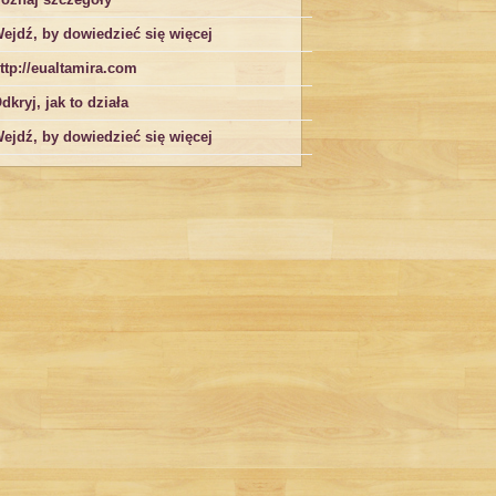
ejdź, by dowiedzieć się więcej
ttp://eualtamira.com
dkryj, jak to działa
ejdź, by dowiedzieć się więcej