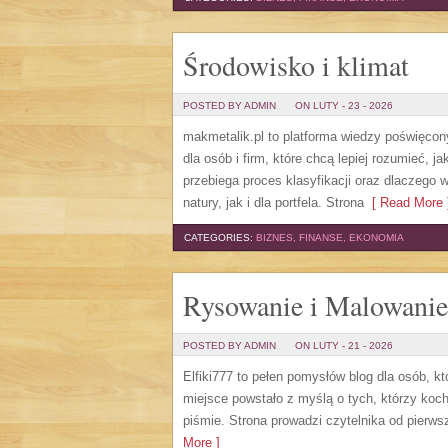
Środowisko i klimat
POSTED BY ADMIN
ON LUTY - 23 - 2026
makmetalik.pl to platforma wiedzy poświęcon
dla osób i firm, które chcą lepiej rozumieć, 
przebiega proces klasyfikacji oraz dlaczego
natury, jak i dla portfela. Strona
[ Read More 
CATEGORIES:
BIZNES, FINANSE, EKONOMIA
Rysowanie i Malowanie
POSTED BY ADMIN
ON LUTY - 21 - 2026
Elfiki777 to pełen pomysłów blog dla osób, 
miejsce powstało z myślą o tych, którzy koch
piśmie. Strona prowadzi czytelnika od pierw
More ]