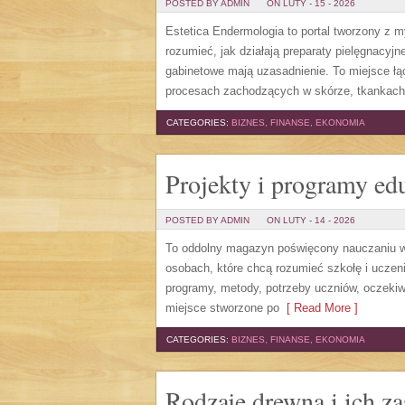
POSTED BY ADMIN
ON LUTY - 15 - 2026
Estetica Endermologia to portal tworzony z m
rozumieć, jak działają preparaty pielęgnacy
gabinetowe mają uzasadnienie. To miejsce ł
procesach zachodzących w skórze, tkankach 
CATEGORIES:
BIZNES, FINANSE, EKONOMIA
Projekty i programy ed
POSTED BY ADMIN
ON LUTY - 14 - 2026
To oddolny magazyn poświęcony nauczaniu w 
osobach, które chcą rozumieć szkołę i uczenie 
programy, metody, potrzeby uczniów, oczekiw
miejsce stworzone po
[ Read More ]
CATEGORIES:
BIZNES, FINANSE, EKONOMIA
Rodzaje drewna i ich z