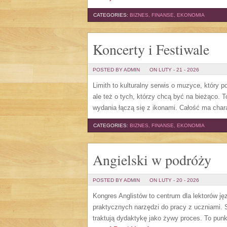
CATEGORIES:
BIZNES, FINANSE, EKONOMIA
Koncerty i Festiwale
POSTED BY ADMIN
ON LUTY - 21 - 2026
Limith to kulturalny serwis o muzyce, który 
ale też o tych, którzy chcą być na bieżąco. 
wydania łączą się z ikonami. Całość ma char
CATEGORIES:
BIZNES, FINANSE, EKONOMIA
Angielski w podróży
POSTED BY ADMIN
ON LUTY - 20 - 2026
Kongres Anglistów to centrum dla lektorów ję
praktycznych narzędzi do pracy z uczniami. S
traktują dydaktykę jako żywy proces. To punkt