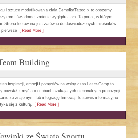
ingu i sztuce modyfikowania ciała DemolkaTattoo.pl to obszerny
czykom i świadomej zmianie wyglądu ciała. To portal, w którym
mi. Strona kierowana jest zarówno do doświadczonych miłośników
ą pierwsze
[ Read More ]
 Team Building
łen inspiracji, emocji i pomysłów na wolny czas Laser-Gamp to
ry powstał z myślą o osobach szukających niebanalnych propozycji
kanie ze znajomymi lub integrację firmową. To serwis informacyjno-
yka się z kulturą,
[ Read More ]
Nowinki ze Świata Sportu