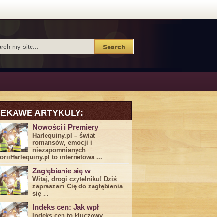
IEKAWE ARTYKULY:
Nowości i Premiery
Harlequiny.pl – świat
romansów, emocji i
niezapomnianych
toriiHarlequiny.pl to internetowa ...
Zagłębianie się w
Witaj, drogi ⁤czytelniku! Dziś
zapraszam Cię do‍ zagłębienia
‍się⁢ ...
Indeks cen: Jak wpł
Indeks cen to kluczowy