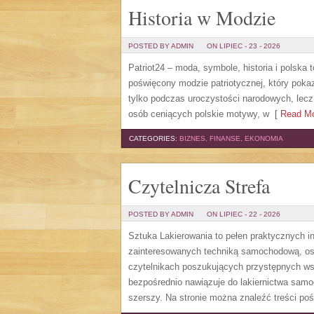
Historia w Modzie
POSTED BY ADMIN
ON LIPIEC - 23 - 2026
Patriot24 – moda, symbole, historia i polska
poświęcony modzie patriotycznej, który pok
tylko podczas uroczystości narodowych, lecz
osób ceniących polskie motywy, w
[ Read Mo
CATEGORIES:
BIZNES, FINANSE, EKONOMIA
Czytelnicza Strefa
POSTED BY ADMIN
ON LIPIEC - 22 - 2026
Sztuka Lakierowania to pełen praktycznych in
zainteresowanych techniką samochodową, os
czytelnikach poszukujących przystępnych ws
bezpośrednio nawiązuje do lakiernictwa sam
szerszy. Na stronie można znaleźć treści po