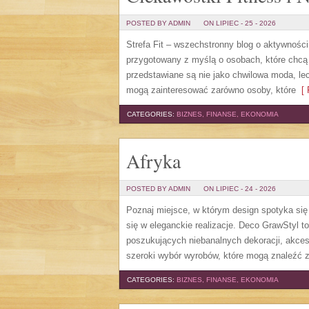
POSTED BY ADMIN
ON LIPIEC - 25 - 2026
Strefa Fit – wszechstronny blog o aktywności
przygotowany z myślą o osobach, które chcą
przedstawiane są nie jako chwilowa moda, le
mogą zainteresować zarówno osoby, które
[ 
CATEGORIES:
BIZNES, FINANSE, EKONOMIA
Afryka
POSTED BY ADMIN
ON LIPIEC - 24 - 2026
Poznaj miejsce, w którym design spotyka się
się w eleganckie realizacje. Deco GrawStyl t
poszukujących niebanalnych dekoracji, akces
szeroki wybór wyrobów, które mogą znaleźć 
CATEGORIES:
BIZNES, FINANSE, EKONOMIA