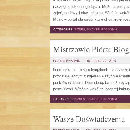
Ananda Music – muzyczna przestrzeń pełna wi
naszego codziennego życia. Może uspokajać
zajęć, podróży i chwil relaksu. Właśnie wok
Music – portal dla osób, które chcą lepiej r
CATEGORIES:
BIZNES, FINANSE, EKONOMIA
Mistrzowie Pióra: Biog
POSTED BY ADMIN
ON LIPIEC - 30 - 2026
IlonaLecka.pl – blog o książkach, pisarzach, 
pozostaje jednym z najważniejszych elementó
punktów widzenia. Dobra książka może być j
poszukiwań. Właśnie wokół tej bogatej kultury
CATEGORIES:
BIZNES, FINANSE, EKONOMIA
Wasze Doświadczenia