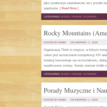
jako rywalizacja zawodowców, lecz przede ws
spędzania
[ Read More ]
CATEGORIES:
BIZNES, FINANSE, EKONOMIA
Rocky Mountains (Ame
POSTED BY ADMIN
ON SIERPIEŃ - 2 - 2026
Organizacja Think to miejsce, w którym kompe
celem jest wzmacnianie kompetencji XXI wiek
fundacji koncentruje się na kształceniu, dia
współczesne zmiany. Serwis stanowi źródło rz
CATEGORIES:
BIZNES, FINANSE, EKONOMIA
Porady Muzyczne i Na
POSTED BY ADMIN
ON SIERPIEŃ - 1 - 2026