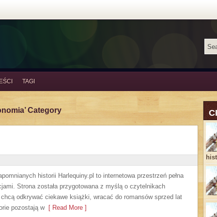
EŚCI
TAGI
konomia’ Category
C
his
apomnianych historii Harlequiny.pl to internetowa przestrzeń pełna
cjami. Strona została przygotowana z myślą o czytelnikach
y chcą odkrywać ciekawe książki, wracać do romansów sprzed lat
orie pozostają w
[ Read More ]