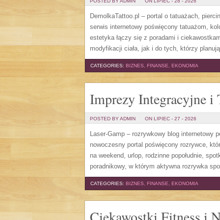
POSTED BY ADMIN
ON LIPIEC - 28 - 2026
DemolkaTattoo.pl – portal o tatuażach, pierc
serwis internetowy poświęcony tatuażom, kol
estetyka łączy się z poradami i ciekawostka
modyfikacji ciała, jak i do tych, którzy planuj
CATEGORIES:
BIZNES, FINANSE, EKONOMIA
Imprezy Integracyjne i
POSTED BY ADMIN
ON LIPIEC - 27 - 2026
Laser-Gamp – rozrywkowy blog internetowy pe
nowoczesny portal poświęcony rozrywce, któ
na weekend, urlop, rodzinne popołudnie, spot
poradnikowy, w którym aktywna rozrywka spot
CATEGORIES:
BIZNES, FINANSE, EKONOMIA
Ciekawostki Fitness i 