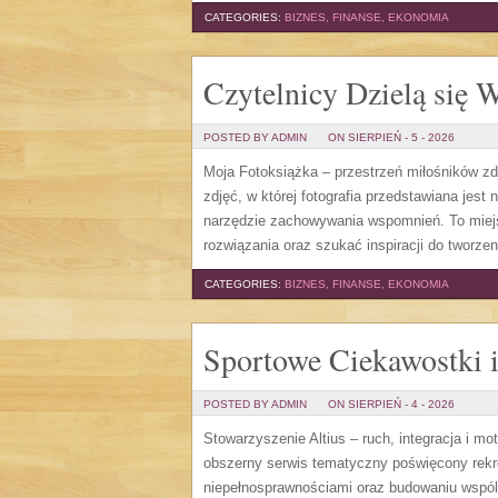
CATEGORIES:
BIZNES, FINANSE, EKONOMIA
Czytelnicy Dzielą się 
POSTED BY ADMIN
ON SIERPIEŃ - 5 - 2026
Moja Fotoksiążka – przestrzeń miłośników zd
zdjęć, w której fotografia przedstawiana jest 
narzędzie zachowywania wspomnień. To miejs
rozwiązania oraz szukać inspiracji do tworze
CATEGORIES:
BIZNES, FINANSE, EKONOMIA
Sportowe Ciekawostki 
POSTED BY ADMIN
ON SIERPIEŃ - 4 - 2026
Stowarzyszenie Altius – ruch, integracja i m
obszerny serwis tematyczny poświęcony rekre
niepełnosprawnościami oraz budowaniu wspóln