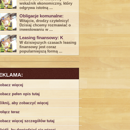
wskaźnik ekonomiczny, który
odgrywa ​istotną ...
Obligacje komunalne:
Witajcie, drodzy czytelnicy!
Dzisiaj chcemy rozmawiać o
inwestowaniu w ...
Leasing finansowy: K
W dzisiejszych czasach leasing ​
finansowy jest ⁢coraz
popularniejszą formą ...
EKLAMA:
obacz więcej
obacz pełen opis tutaj
liknij, aby zobaczyć więcej
ołącz teraz
obacz więcej szczegółów tutaj
ejdź, by dowiedzieć się więcej