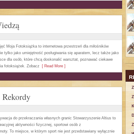
Wiedzą
jęć Moja Fotoksiążka to internetowa przestrzeń dla miłośników
nie tylko jako umiejętność posługiwania się aparatem, lecz także jako
ce dla osób, które chcą doskonalić warsztat, poznawać ciekawe
nia fotoksiążek. Zobacz
[ Read More ]
R
Z
i Rekordy
Z
K
D
otywacja do przekraczania własnych granic Stowarzyszenie Altius to
acyjnej aktywności fizycznej, sportowi osób z
Z
oty. To miejsce, w którym sport nie jest przedstawiany wyłącznie
W