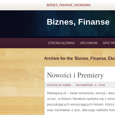
BIZNES, FINANSE, EKONOMIA
Biznes, Finanse
STRONA GŁÓWNA
ARCHIWUM
SPIS TR
Archive for the ‘Biznes, Finanse, E
Nowości i Premiery
POSTED BY ADMIN
ON SIERPIEŃ - 6 - 2026
Harlequiny.pl – świat romansów, emocji i niez
uczuć, w którym literatura spotyka się z emo
poszukujących wzruszających historii, którz
oraz rozmawiać o tym, dlaczego niektóre hist