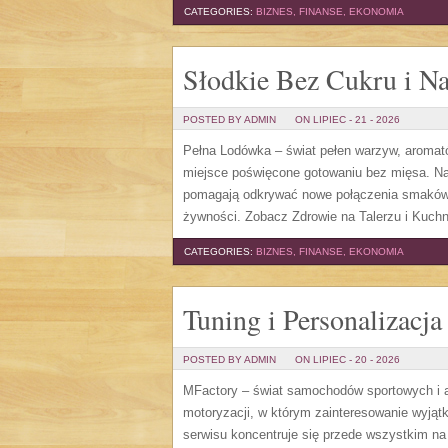
CATEGORIES:
BIZNES, FINANSE, EKONOMIA
Słodkie Bez Cukru i Na
POSTED BY ADMIN
ON LIPIEC - 21 - 2026
Pełna Lodówka – świat pełen warzyw, aromató
miejsce poświęcone gotowaniu bez mięsa. Na
pomagają odkrywać nowe połączenia smaków.
żywności. Zobacz Zdrowie na Talerzu i Kuchn
CATEGORIES:
BIZNES, FINANSE, EKONOMIA
Tuning i Personalizacja
POSTED BY ADMIN
ON LIPIEC - 20 - 2026
MFactory – świat samochodów sportowych i 
motoryzacji, w którym zainteresowanie wyją
serwisu koncentruje się przede wszystkim 