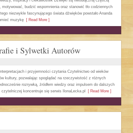
edzy, inspiracji i ciekawostek Dźwięki są nieodłączną częścią
, motywować, budzić wspomnienia oraz stanowić tło codziennych
ół tego niezwykle fascynującego świata dźwięków powstało Ananda
ozumieć muzykę
[ Read More ]
rafie i Sylwetki Autorów
interpretacjach i przyjemności czytania Czytelnictwo od wieków
w kultury, pozwalając spoglądać na rzeczywistość z różnych
ednocześnie rozrywką, źródłem wiedzy oraz impulsem do dalszych
 czytelniczej koncentruje się serwis IlonaLecka.pl
[ Read More ]