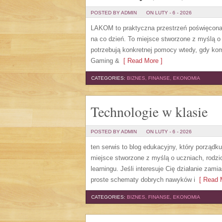
POSTED BY ADMIN
ON LUTY - 6 - 2026
LAKOM to praktyczna przestrzeń poświęcon
na co dzień. To miejsce stworzone z myślą o
potrzebują konkretnej pomocy wtedy, gdy kom
Gaming &
[ Read More ]
CATEGORIES:
BIZNES, FINANSE, EKONOMIA
Technologie w klasie
POSTED BY ADMIN
ON LUTY - 6 - 2026
ten serwis to blog edukacyjny, który porządku
miejsce stworzone z myślą o uczniach, rodzi
learningu. Jeśli interesuje Cię działanie zami
proste schematy dobrych nawyków i
[ Read M
CATEGORIES:
BIZNES, FINANSE, EKONOMIA