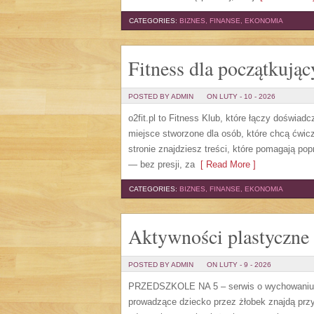
CATEGORIES:
BIZNES, FINANSE, EKONOMIA
Fitness dla początkując
POSTED BY ADMIN
ON LUTY - 10 - 2026
o2fit.pl to Fitness Klub, które łączy doświad
miejsce stworzone dla osób, które chcą ćwic
stronie znajdziesz treści, które pomagają po
— bez presji, za
[ Read More ]
CATEGORIES:
BIZNES, FINANSE, EKONOMIA
Aktywności plastyczne
POSTED BY ADMIN
ON LUTY - 9 - 2026
PRZEDSZKOLE NA 5 – serwis o wychowaniu n
prowadzące dziecko przez żłobek znajdą przy