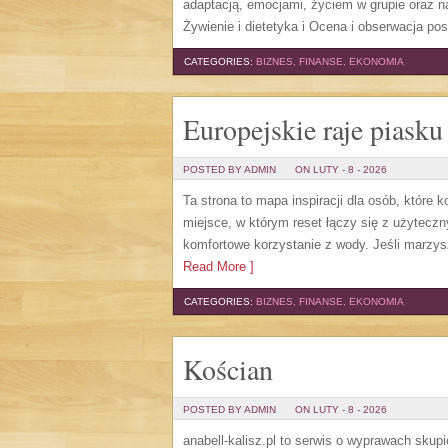
adaptacją, emocjami, życiem w grupie oraz
Żywienie i dietetyka i Ocena i obserwacja po
CATEGORIES:
BIZNES, FINANSE, EKONOMIA
Europejskie raje piasku
POSTED BY ADMIN
ON LUTY - 8 - 2026
Ta strona to mapa inspiracji dla osób, które
miejsce, w którym reset łączy się z użytecz
komfortowe korzystanie z wody. Jeśli marzysz
Read More ]
CATEGORIES:
BIZNES, FINANSE, EKONOMIA
Kościan
POSTED BY ADMIN
ON LUTY - 8 - 2026
anabell-kalisz.pl to serwis o wyprawach skupi