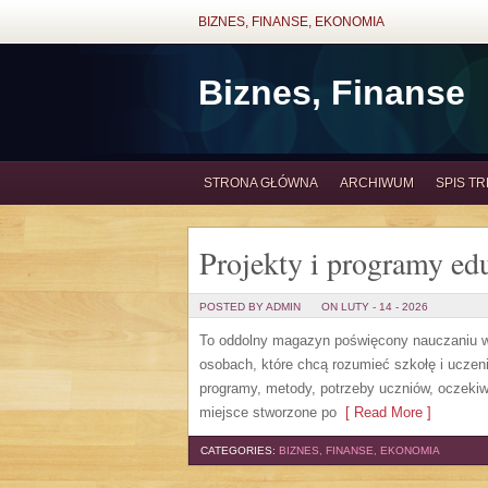
BIZNES, FINANSE, EKONOMIA
Biznes, Finanse
STRONA GŁÓWNA
ARCHIWUM
SPIS TR
Projekty i programy ed
POSTED BY ADMIN
ON LUTY - 14 - 2026
To oddolny magazyn poświęcony nauczaniu w 
osobach, które chcą rozumieć szkołę i uczenie 
programy, metody, potrzeby uczniów, oczekiw
miejsce stworzone po
[ Read More ]
CATEGORIES:
BIZNES, FINANSE, EKONOMIA