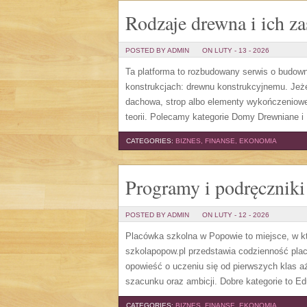
Rodzaje drewna i ich z
POSTED BY ADMIN
ON LUTY - 13 - 2026
Ta platforma to rozbudowany serwis o budown
konstrukcjach: drewnu konstrukcyjnemu. Jeże
dachowa, strop albo elementy wykończeniowe
teorii. Polecamy kategorie Domy Drewniane i
CATEGORIES:
BIZNES, FINANSE, EKONOMIA
Programy i podręczniki
POSTED BY ADMIN
ON LUTY - 12 - 2026
Placówka szkolna w Popowie to miejsce, w k
szkolapopow.pl przedstawia codzienność placó
opowieść o uczeniu się od pierwszych klas 
szacunku oraz ambicji. Dobre kategorie to E
CATEGORIES:
BIZNES, FINANSE, EKONOMIA