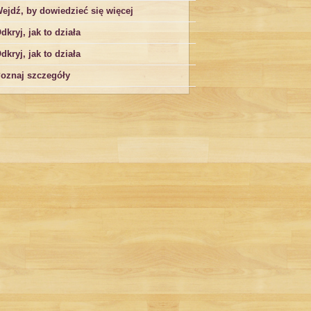
ejdź, by dowiedzieć się więcej
dkryj, jak to działa
dkryj, jak to działa
oznaj szczegóły