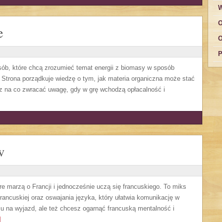
W
O
e
O
P
sób, które chcą zrozumieć temat energii z biomasy w sposób
 Strona porządkuje wiedzę o tym, jak materia organiczna może stać
az na co zwracać uwagę, gdy w grę wchodzą opłacalność i
w
re marzą o Francji i jednocześnie uczą się francuskiego. To miks
ancuskiej oraz oswajania języka, który ułatwia komunikację w
u na wyjazd, ale też chcesz ogarnąć francuską mentalność i
]