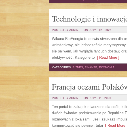
Technologie i innowacj
POSTED BY ADMIN
ON LUTY - 12 - 2026
Wikana BioEnergia to serwis stworzona dla o
wdrożeniowy, ale jednocześnie merytoryczny.
się paliwem, jak wygląda łańcuch dostaw, or
efektywność. Kategorie to
[ Read More ]
CATEGORIES:
BIZNES, FINANSE, EKONOMIA
Francja oczami Polakó
POSTED BY ADMIN
ON LUTY - 11 - 2026
Ten portal to zakątek stworzone dla osób, któ
dwóch światów: podróżowania po Republice Fr
rozmowach z lokalsami. Jeśli szukasz impuls
komunikować się pewniej, tutaj
[ Read More 