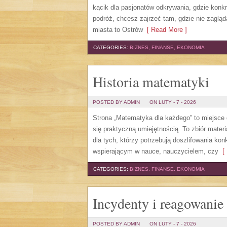
kącik dla pasjonatów odkrywania, gdzie konkr
podróż, chcesz zajrzeć tam, gdzie nie zaglą
miasta to Ostrów
[ Read More ]
CATEGORIES:
BIZNES, FINANSE, EKONOMIA
Historia matematyki
POSTED BY ADMIN
ON LUTY - 7 - 2026
Strona „Matematyka dla każdego” to miejsce d
się praktyczną umiejętnością. To zbiór mate
dla tych, którzy potrzebują doszlifowania ko
wspierającym w nauce, nauczycielem, czy
[ 
CATEGORIES:
BIZNES, FINANSE, EKONOMIA
Incydenty i reagowanie
POSTED BY ADMIN
ON LUTY - 7 - 2026