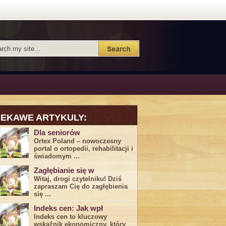
IEKAWE ARTYKULY:
Dla seniorów
Ortex Poland – nowoczesny
portal o ortopedii, rehabilitacji i
świadomym ...
Zagłębianie się w
Witaj, drogi ⁤czytelniku! Dziś
zapraszam Cię do‍ zagłębienia
‍się⁢ ...
Indeks cen: Jak wpł
Indeks cen to kluczowy
wskaźnik ekonomiczny, który