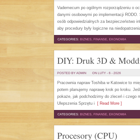
Vademecum po ogólnym rozporządzeniu o och
danymi osobowymi po implementacji RODO. St
osób odpowiedzialnych za bezpieczeństwo info
aby procedury były logiczne na niedopatrzeni
CATEGORIES:
BIZNES, FINANSE, EKONOMIA
DIY: Druk 3D & Modd
POSTED BY ADMIN
ON LUTY - 6 - 2026
Pracownia napraw Toshiba w Katowice to miej
potem planujemy naprawę krok po kroku. Jeśl
pokaże, jak podchodzimy do zleceń i czego m
Ulepszenia Sprzętu i
[ Read More ]
CATEGORIES:
BIZNES, FINANSE, EKONOMIA
Procesory (CPU)