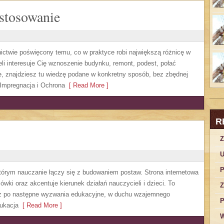
astosowanie
ictwie poświęcony temu, co w praktyce robi największą różnicę w
li interesuje Cię wznoszenie budynku, remont, podest, połać
, znajdziesz tu wiedzę podane w konkretny sposób, bez zbędnej
 Impregnacja i Ochrona
[ Read More ]
R
Z
U
P
tórym nauczanie łączy się z budowaniem postaw. Strona internetowa
wki oraz akcentuje kierunek działań nauczycieli i dzieci. To
Z
aż po następne wyzwania edukacyjne, w duchu wzajemnego
P
dukacja
[ Read More ]
W