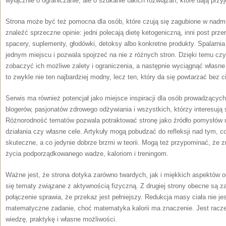
wyłącznie o ograniczanie, ale o szukanie takich rozwiązań, które dają przy
Strona może być też pomocna dla osób, które czują się zagubione w nadmia
znaleźć sprzeczne opinie: jedni polecają dietę ketogeniczną, inni post przer
spacery, suplementy, głodówki, detoksy albo konkretne produkty. Spalarnia 
jednym miejscu i pozwala spojrzeć na nie z różnych stron. Dzięki temu cz
zobaczyć ich możliwe zalety i ograniczenia, a następnie wyciągnąć własne
to zwykle nie ten najbardziej modny, lecz ten, który da się powtarzać bez c
Serwis ma również potencjał jako miejsce inspiracji dla osób prowadzących
blogerów, pasjonatów zdrowego odżywiania i wszystkich, którzy interesują 
Różnorodność tematów pozwala potraktować stronę jako źródło pomysłów n
działania czy własne cele. Artykuły mogą pobudzać do refleksji nad tym, 
skuteczne, a co jedynie dobrze brzmi w teorii. Mogą też przypominać, że 
życia podporządkowanego wadze, kaloriom i treningom.
Ważne jest, że strona dotyka zarówno twardych, jak i miękkich aspektów o
się tematy związane z aktywnością fizyczną. Z drugiej strony obecne są z
połączenie sprawia, że przekaz jest pełniejszy. Redukcja masy ciała nie je
matematyczne zadanie, choć matematyka kalorii ma znaczenie. Jest racze
wiedzę, praktykę i własne możliwości.