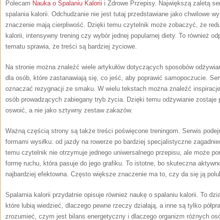
Polecam
Nauka o Spalaniu Kalorii
i Zdrowe Przepisy. Największą zaletą ser
spalania kalorii. Odchudzanie nie jest tutaj przedstawiane jako chwilowe w
znaczenie mają cierpliwość. Dzięki temu czytelnik może zobaczyć, że reduk
kalorii, intensywny trening czy wybór jednej popularnej diety. To również 
tematu sprawia, że treści są bardziej życiowe.
Na stronie można znaleźć wiele artykułów dotyczących sposobów odżywia
dla osób, które zastanawiają się, co jeść, aby poprawić samopoczucie. Ser
oznaczać rezygnacji ze smaku. W wielu tekstach można znaleźć inspiracje
osób prowadzących zabiegany tryb życia. Dzięki temu odżywianie zostaje
oswoić, a nie jako sztywny zestaw zakazów.
Ważną częścią strony są także treści poświęcone treningom. Serwis pode
formami wysiłku: od jazdy na rowerze po bardziej specjalistyczne zagadnie
temu czytelnik nie otrzymuje jednego uniwersalnego przepisu, ale może po
formę ruchu, która pasuje do jego grafiku. To istotne, bo skuteczna aktyw
najbardziej efektowna. Często większe znaczenie ma to, czy da się ją polu
Spalarnia kalorii przydatnie opisuje również naukę o spalaniu kalorii. To dz
które lubią wiedzieć, dlaczego pewne rzeczy działają, a inne są tylko półp
zrozumieć, czym jest bilans energetyczny i dlaczego organizm różnych o