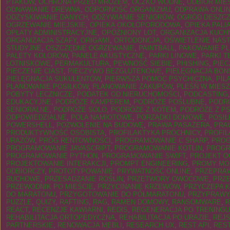
PTAKÓW
,
OCHRONA PRZED MROZEM
,
OCZKO WODNE
,
ODBIÓR MIE
ODNAWIANIE DREWNA
,
ODPORNOŚĆ ORGANIZMU
,
ODPRAWA ONLI
ODZYSKIWANIE DANYCH
,
ODŻYWIANIE SENIORÓW
,
OGRÓD DESZC
OGRZEWANIE MIEJSKIE
,
OPIEKA OKOŁOPORODOWA
,
OPIEKA PALI
OPŁATY ADMINISTRACYJNE
,
OPÓŹNIONY LOT
,
ORGANIZACJA KUCH
ORGANIZACJA SZAFY
,
ORIGAMI
,
ORTODONCJA
,
OŚWIETLENIE NAS
STUDYJNE
,
OSZCZĘDNE OGRZEWANIE
,
PAINTBALL
,
PAKOWANIE P
PALETY KOLORÓW
,
PANELE AKUSTYCZNE
,
PARKI LINOWE
,
PARKI 
LOTNISKOWE
,
PERMAKULTURA
,
PEWNOŚĆ SIEBIE
,
PHISHING
,
PIEC
PIECZENIE CIAST
,
PIECZYWO BEZGLUTENOWE
,
PIELĘGNACJA BON
PIELĘGNACJA SUKULENTÓW
,
PIERWSZA POMOC PSYCHICZNA
,
PIL
PLANOWANIE POSIŁKÓW
,
PLANOWANIE ZAKUPÓW
,
PLEŚŃ W MIESZ
POBYTY LECZNICZE
,
PODATEK OD NIERUCHOMOŚCI
,
PODCASTING
EDUKACYJNE
,
PODRÓŻE KAMPEREM
,
PODRÓŻE POŚLUBNE
,
PODR
SENIORALNE
,
PODRÓŻE SOLO
,
PODRÓŻE Z KOTEM
,
PODRÓŻE Z P
ODPOWIEDZIALNE
,
POLA NAMIOTOWE
,
PORZĄDKI DOMOWE
,
POSIŁ
POWERSHELL
,
POZWOLENIE NA BUDOWĘ
,
PRAWA PASAŻERA
,
PRA
PRODUKTYWNOŚĆ OSOBISTA
,
PROFILAKTYKA PRÓCHNICY
,
PROFIL
URAZÓW
,
PRÓG RENTOWNOŚCI
,
PROGRAMOWANIE C SHARP
,
PROG
PROGRAMOWANIE JAVASCRIPT
,
PROGRAMOWANIE KOTLIN
,
PROGR
PROGRAMOWANIE PYTHON
,
PROGRAMOWANIE SWIFT
,
PROJEKT 
PROJEKTOWANIE INTERAKCJI
,
PROMPT ENGINEERING
,
PROMY MO
ODBIORCZY
,
PROTOTYPOWANIE
,
PRYWATNOŚĆ ONLINE
,
PRZEPRA
RUCHOWE
,
PRZESADZANIE ROŚLIN
,
PRZETWORY OWOCOWE
,
PRZ
PRZEWODNIK PO MIEŚCIE
,
PRZYCINANIE KRZEWÓW
,
PRZYCZEPA 
DO MARATONU
,
PRZYGOTOWANIE DO PÓŁMARATONU
,
PRZYPRAWY
PUZZLE
,
QUIZY
,
RAFTING
,
RAG
,
RAMEN DOMOWY
,
RANSOMWARE
,
R
REACT
,
RECENZJE KAWIARNI
,
REDIS
,
REGENERACJA PO TRENINGU
REHABILITACJA ORTOPEDYCZNA
,
REHABILITACJA PO URAZIE
,
REJ
PARTNERSKIE
,
RENOWACJA MEBLI
,
RESEARCH UX
,
REST API
,
RES