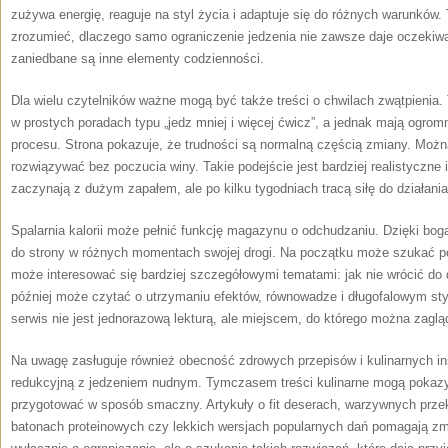
zużywa energię, reaguje na styl życia i adaptuje się do różnych warunków. 
zrozumieć, dlaczego samo ograniczenie jedzenia nie zawsze daje oczekiwan
zaniedbane są inne elementy codzienności.
Dla wielu czytelników ważne mogą być także treści o chwilach zwątpienia.
w prostych poradach typu „jedz mniej i więcej ćwicz”, a jednak mają ogro
procesu. Strona pokazuje, że trudności są normalną częścią zmiany. Można
rozwiązywać bez poczucia winy. Takie podejście jest bardziej realistyczn
zaczynają z dużym zapałem, ale po kilku tygodniach tracą siłę do działania
Spalarnia kalorii może pełnić funkcję magazynu o odchudzaniu. Dzięki bo
do strony w różnych momentach swojej drogi. Na początku może szukać po
może interesować się bardziej szczegółowymi tematami: jak nie wrócić d
później może czytać o utrzymaniu efektów, równowadze i długofalowym styl
serwis nie jest jednorazową lekturą, ale miejscem, do którego można zagląd
Na uwagę zasługuje również obecność zdrowych przepisów i kulinarnych ins
redukcyjną z jedzeniem nudnym. Tymczasem treści kulinarne mogą pokazyw
przygotować w sposób smaczny. Artykuły o fit deserach, warzywnych pr
batonach proteinowych czy lekkich wersjach popularnych dań pomagają zmie