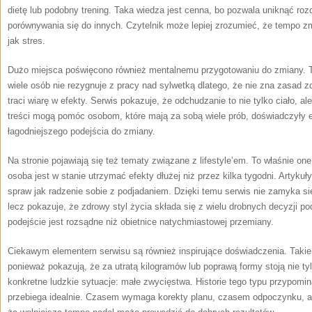
dietę lub podobny trening. Taka wiedza jest cenna, bo pozwala uniknąć ro
porównywania się do innych. Czytelnik może lepiej zrozumieć, że tempo zm
jak stres.
Dużo miejsca poświęcono również mentalnemu przygotowaniu do zmiany. 
wiele osób nie rezygnuje z pracy nad sylwetką dlatego, że nie zna zasad z
traci wiarę w efekty. Serwis pokazuje, że odchudzanie to nie tylko ciało, a
treści mogą pomóc osobom, które mają za sobą wiele prób, doświadczyły efe
łagodniejszego podejścia do zmiany.
Na stronie pojawiają się też tematy związane z lifestyle’em. To właśnie o
osoba jest w stanie utrzymać efekty dłużej niż przez kilka tygodni. Artykuł
spraw jak radzenie sobie z podjadaniem. Dzięki temu serwis nie zamyka się
lecz pokazuje, że zdrowy styl życia składa się z wielu drobnych decyzji 
podejście jest rozsądne niż obietnice natychmiastowej przemiany.
Ciekawym elementem serwisu są również inspirujące doświadczenia. Takie
ponieważ pokazują, że za utratą kilogramów lub poprawą formy stoją nie ty
konkretne ludzkie sytuacje: małe zwycięstwa. Historie tego typu przypomi
przebiega idealnie. Czasem wymaga korekty planu, czasem odpoczynku, a