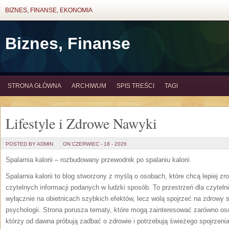
BIZNES, FINANSE, EKONOMIA
Biznes, Finanse
STRONA GŁÓWNA
ARCHIWUM
SPIS TREŚCI
TAGI
Lifestyle i Zdrowe Nawyki
POSTED BY ADMIN
ON CZERWIEC - 18 - 2026
Spalarnia kalorii – rozbudowany przewodnik po spalaniu kalorii
Spalarnia kalorii to blog stworzony z myślą o osobach, które chcą lepiej zr
czytelnych informacji podanych w ludzki sposób. To przestrzeń dla czytelni
wyłącznie na obietnicach szybkich efektów, lecz wolą spojrzeć na zdrowy s
psychologii. Strona porusza tematy, które mogą zainteresować zarówno oso
którzy od dawna próbują zadbać o zdrowie i potrzebują świeżego spojrzeni