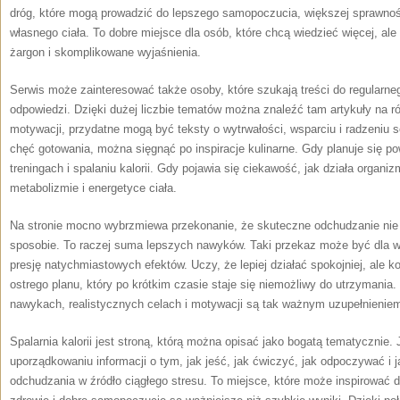
dróg, które mogą prowadzić do lepszego samopoczucia, większej sprawnośc
własnego ciała. To dobre miejsce dla osób, które chcą wiedzieć więcej, ale
żargon i skomplikowane wyjaśnienia.
Serwis może zainteresować także osoby, które szukają treści do regularneg
odpowiedzi. Dzięki dużej liczbie tematów można znaleźć tam artykuły na ró
motywacji, przydatne mogą być teksty o wytrwałości, wsparciu i radzeniu 
chęć gotowania, można sięgnąć po inspiracje kulinarne. Gdy planuje się pow
treningach i spalaniu kalorii. Gdy pojawia się ciekawość, jak działa organ
metabolizmie i energetyce ciała.
Na stronie mocno wybrzmiewa przekonanie, że skuteczne odchudzanie ni
sposobie. To raczej suma lepszych nawyków. Taki przekaz może być dla w
presję natychmiastowych efektów. Uczy, że lepiej działać spokojniej, ale 
ostrego planu, który po krótkim czasie staje się niemożliwy do utrzymania.
nawykach, realistycznych celach i motywacji są tak ważnym uzupełnieniem 
Spalarnia kalorii jest stroną, którą można opisać jako bogatą tematycznie
uporządkowaniu informacji o tym, jak jeść, jak ćwiczyć, jak odpoczywać i 
odchudzania w źródło ciągłego stresu. To miejsce, które może inspirować d