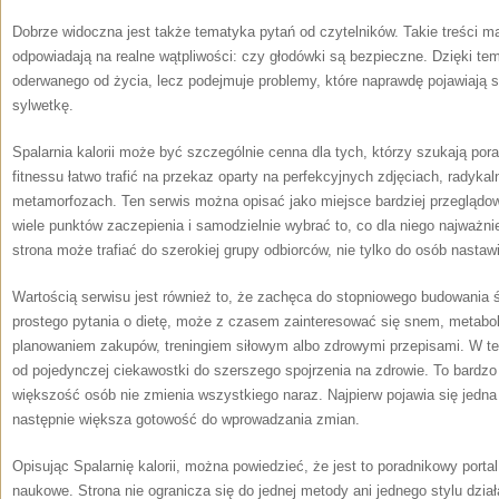
Dobrze widoczna jest także tematyka pytań od czytelników. Takie treści 
odpowiadają na realne wątpliwości: czy głodówki są bezpieczne. Dzięki te
oderwanego od życia, lecz podejmuje problemy, które naprawdę pojawiają 
sylwetkę.
Spalarnia kalorii może być szczególnie cenna dla tych, którzy szukają pora
fitnessu łatwo trafić na przekaz oparty na perfekcyjnych zdjęciach, radyka
metamorfozach. Ten serwis można opisać jako miejsce bardziej przeglądo
wiele punktów zaczepienia i samodzielnie wybrać to, co dla niego najważnie
strona może trafiać do szerokiej grupy odbiorców, nie tylko do osób nasta
Wartością serwisu jest również to, że zachęca do stopniowego budowania
prostego pytania o dietę, może z czasem zainteresować się snem, metab
planowaniem zakupów, treningiem siłowym albo zdrowymi przepisami. W te
od pojedynczej ciekawostki do szerszego spojrzenia na zdrowie. To bardzo
większość osób nie zmienia wszystkiego naraz. Najpierw pojawia się jedna 
następnie większa gotowość do wprowadzania zmian.
Opisując Spalarnię kalorii, można powiedzieć, że jest to poradnikowy porta
naukowe. Strona nie ogranicza się do jednej metody ani jednego stylu dzia