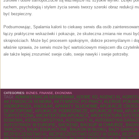
zdrowie i dobre samopoczucie są ważniejsze niż szybkie wyniki. Dzięki po
ruchem, psychologią i stylem życia serwis tworzy szeroki obraz redukcji ma
być bezpieczny.
Podsumowując, Spalarnia kalorii to ciekawy serwis dla osób zainteresowa
łączy praktyczne wskazówki i pokazuje, że skuteczna zmiana nie musi być
skrajnościach. Może być procesem spokojnym, dobrze przemyślanym i do
właśnie sprawia, że serwis może być wartościowym miejscem dla czytelnik
ale także lepiej zrozumieć swoje ciało, swoje nawyki i swoje potrzeby.
CATEGORIES:
BIZNES, FINANSE, EKONOMIA
TAGI:
ADMINISTRACJA SERWERAMI
,
ADOBE XD
,
AGENCI AI
,
AGROTU
AKTYWIZACJA SENIORA
,
AKTYWNOŚĆ PO PRACY
,
ALERGIE POKA
ANDROPAUZA
,
ANGULAR
,
APARATY SŁUCHOWE
,
APLIKACJE CROSS
DESKTOPOWE
,
APLIKACJE PODRÓŻNICZE
,
APLIKACJE PWA
,
APLIK
TURYSTYCZNA
,
ARCHITEKTURA APLIKACJI
,
ARCHITEKTURA SYSTE
DOMOWA
,
ASTROTURYSTYKA
,
AUTOMATY AI
,
AUTOMATYKA GARA
AUTOSTRADY W EUROPIE
,
BACKEND
,
BACKUP W CHMURZE
,
BADAN
TARCZYCY
,
BAJKI EDUKACYJNE
,
BALKON W BLOKU
,
BAZY DANYCH
BEZPIECZEŃSTWO AI
,
BEZPIECZEŃSTWO DZIECI W DOMU
,
BEZPIE
BEZPIECZEŃSTWO W PODRÓŻY
,
BEZPIECZEŃSTWO WI-FI
,
BEZPIEC