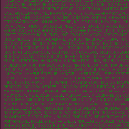
INTERNET SATELITARNY
,
IZOLACJA AKUSTYCZNA
,
JEDNOOSOBOWA 
INTUICYJNE
,
JESIENNE WYJAZDY
,
JEZIORA W POLSCE
,
JOGA DLA 
CZYTELNICZY
,
KAJAKI WEEKENDOWE
,
KALISTENIKA
,
KAMERA INT
KASA FISKALNA ONLINE
,
KAWA SPECIALTY
,
KAWALERKA ARANŻACJ
MORZEM
,
KINO DOMOWE
,
KISZONKI DOMOWE
,
KOKTAJLE BEZALK
JEDNOGARNKOWE
,
KOLONIE LETNIE
,
KOLOR ROKU
,
KOMÓRKA LOK
KWIATOWE
,
KOMUNIKACJA BEZ PRZEMOCY
,
KONCENTRACJA
,
KON
KONSULTACJA PSYCHOLOGICZNA
,
KONTENERYZACJA
,
KONTUZJE 
KOSZT POZYSKANIA KLIENTA
,
KOTŁOWNIA DOMOWA
,
KREATYWNE 
KUBERNETES
,
KUCHNIA BAŁKAŃSKA
,
KUCHNIA BRAZYLIJSKA
,
KUC
CZESKA
,
KUCHNIA DLA SINGLI
,
KUCHNIA GRUZIŃSKA
,
KUCHNIA HIS
KUCHNIA KOREAŃSKA
,
KUCHNIA LIBAŃSKA
,
KUCHNIA MAROKAŃSK
KUCHNIA PERUWIAŃSKA
,
KUCHNIA PORTUGALSKA
,
KUCHNIA REGI
REGIONALNA MAŁOPOLSKI
,
KUCHNIA REGIONALNA MAZUR
,
KUCHNI
KUCHNIA REGIONALNA ŚLĄSKA
,
KUCHNIA ROŚLINNA
,
KUCHNIA SK
STUDENCKA
,
KUCHNIA TAJSKA
,
KUCHNIA TURECKA
,
KUCHNIA UKRA
KUCHNIA ZERO WASTE
,
KUCHNIA ŻYDOWSKA
,
KULTURA HERBATY
,
LAKTACJA
,
LAMELE ŚCIENNE
,
LARAVEL
,
LASER TAG
,
LEJEK SPRZ
LINUX
,
LOKALNE ATRAKCJE
,
LOKALNE BAZARY
,
LOKALNY BIZNES
,
LUNCHBOX DO PRACY
,
LUTOWANIE
,
ŁYŻWIARSTWO
,
MACOS
,
MAJÓ
REMONTY
,
MALOWANIE MEBLI
,
MALOWANIE PO NUMERACH
,
MAPA 
MARYNATY DOMOWE
,
MARŻA
,
MASAŻ RELAKSACYJNY
,
MASAŻ SP
MEDYTACJA
,
MENEDŻER HASEŁ
,
MENOPAUZA
,
MIESZKANIE WYNA
BALKONEM
,
MIKROBIOM JELITOWY
,
MIKROFONY
,
MIKROOGRÓD
,
MI
MIKROSERWISY
,
MIKROWYPRAWY
,
MINDFUL EATING
,
MNIEJ ZNANE
MODELE JĘZYKOWE
,
MONGODB
,
MONTAŻ WIDEO
,
MORFOLOGIA KR
NAPRAWY DOMOWE
,
NARCIARSTWO BIEGOWE
,
NARZĘDZIA SAAS
,
NAWODNIENIE ORGANIZMU
,
NAWYKI PORANNE
,
NIEMARNOWANIE J
POKARMOWE
,
NOCLEGI PET FRIENDLY
,
NOCLEGI Z JACUZZI
,
NOCLE
NODE.JS
,
NOSQL
,
OBIADY BUDŻETOWE
,
OBOZY MŁODZIEŻOWE
,
OB