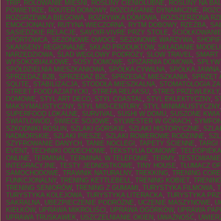
TRIP
,
ROLOWANIE MIĘŚNI
,
ROŚLINY CIENIOLUBNE
,
ROŚLINY NA BA
POWIETRZE
,
ROUTER DOMOWY
,
ROZCIĄGANIE DYNAMICZNE
,
ROZC
ROZGRZEWKA BIEGOWA
,
ROZRYWKA DOMOWA
,
ROZSZERZONA RZ
EMOCJONALNY
,
RUTYNA WIECZORNA
,
RYTM DOBOWY
,
RZEŹBA
,
SA
SĄSIEDZKIE RELACJE
,
SAVOIR-VIVRE PRZY STOLE
,
ŚCIÓŁKOWANI
SPORTOWCA
,
SEZONOWE OWOCE
,
SEZONOWE WARZYWA
,
SHOPIF
SKANSENY REGIONALNE
,
SKŁAD PRODUKTÓW
,
SKŁADANIE MODELI
NARZĘDZIOWA
,
ŚLAD WĘGLOWY PODRÓŻY
,
SLOW TRAVEL
,
SMART 
WYSOKOBIAŁKOWE
,
SOSY DOMOWE
,
SPIŻARNIA DOMOWA
,
SPŁYW
SPÓŁDZIELNIA MIESZKANIOWA
,
SPÓŁKA CYWILNA
,
SPÓŁKA JAWNA
SPRZEDAŻ B2B
,
SPRZEDAŻ B2C
,
SPRZEDAŻ MIESZKANIA
,
SPRZĘT 
SQLITE
,
STABILIZACJA
,
STODOŁA MIESZKALNA
,
STOMATOLOGIA Z
STREET FOOD AZJATYCKI
,
STREFA RELAKSU
,
STRES PRZEWLEKŁY
DOMOWE
,
STYL ART DECO
,
STYL COASTAL
,
STYL EKLEKTYCZNY
,
S
MAKSYMALISTYCZNY
,
STYL MID-CENTURY
,
STYL MINIMALISTYCZNY
SUPERFOOD LOKALNE
,
SURVIVAL
,
SUSHI W DOMU
,
SUSZONE KWIA
ŚWIATŁOWÓD
,
ŚWIECE SOJOWE
,
SYLWESTER W GÓRACH
,
SYMFON
SZKODNIKI ROŚLIN
,
SZLAKI GÓRSKIE
,
SZLAKI HISTORYCZNE
,
SZLA
NADMORSKIE
,
SZLAKI PIESZE
,
SZLAKI ROWEROWE RODZINNE
,
SZL
SZYFROWANIE DANYCH
,
TANIE NOCLEGI
,
TAPETY ŚCIENNE
,
TARGI
EVENT
,
TECHNIKI ODDECHOWE
,
TEKSTYLIA DOMOWE
,
TELEOPIEK
ONLINE
,
TERMINAL
,
TERMINAL W TELEFONIE
,
TERMY
,
TESTOWANI
INTEGRACYJNE
,
TESTY JEDNOSTKOWE
,
TINY HOUSE
,
TŁUMACZ OF
SAMOCHODOWE
,
TRAWNIK NATURALNY
,
TREKKING
,
TRENING CORE
FUNKCJONALNY
,
TRENING KETTLEBELL
,
TRENING KOBIET
,
TRENING
TRENING SENIORÓW
,
TRENING Z GUMAMI
,
TURYSTYKA FILMOWA
,
TURYSTYKA KOLEJOWA
,
TURYSTYKA LITERACKA
,
TURYSTYKA PRZ
SAKRALNA
,
UBEZPIECZENIE PODRÓŻNE
,
UCZENIE MASZYNOWE
,
U
KIEŁKÓW
,
UPRAWA MIKROLIŚCI
,
UPRAWA OGÓRKÓW
,
UPRAWA PAP
UPRAWA TRUSKAWEK
,
USZCZELNIANIE OKIEN
,
UWAŻNOŚĆ
,
UWIER