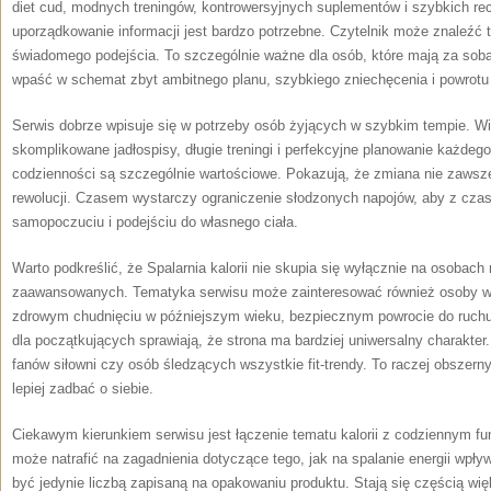
diet cud, modnych treningów, kontrowersyjnych suplementów i szybkich rec
uporządkowanie informacji jest bardzo potrzebne. Czytelnik może znaleźć tu
świadomego podejścia. To szczególnie ważne dla osób, które mają za sobą 
wpaść w schemat zbyt ambitnego planu, szybkiego zniechęcenia i powrot
Serwis dobrze wpisuje się w potrzeby osób żyjących w szybkim tempie. Wi
skomplikowane jadłospisy, długie treningi i perfekcyjne planowanie każdego
codzienności są szczególnie wartościowe. Pokazują, że zmiana nie zawsze
rewolucji. Czasem wystarczy ograniczenie słodzonych napojów, aby z cz
samopoczuciu i podejściu do własnego ciała.
Warto podkreślić, że Spalarnia kalorii nie skupia się wyłącznie na osobac
zaawansowanych. Tematyka serwisu może zainteresować również osoby wr
zdrowym chudnięciu w późniejszym wieku, bezpiecznym powrocie do ruchu
dla początkujących sprawiają, że strona ma bardziej uniwersalny charakter.
fanów siłowni czy osób śledzących wszystkie fit-trendy. To raczej obszerny
lepiej zadbać o siebie.
Ciekawym kierunkiem serwisu jest łączenie tematu kalorii z codziennym f
może natrafić na zagadnienia dotyczące tego, jak na spalanie energii wpływ
być jedynie liczbą zapisaną na opakowaniu produktu. Stają się częścią więk