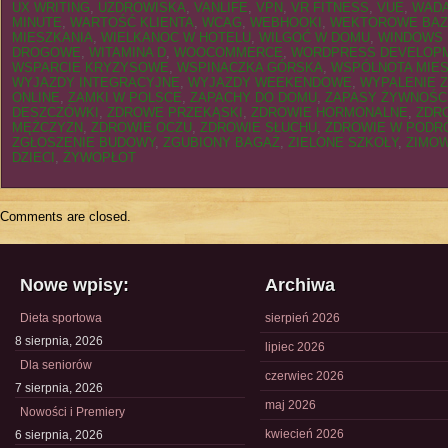
UX WRITING
,
UZDROWISKA
,
VANLIFE
,
VPN
,
VR FITNESS
,
VUE
,
WADA
MINUTE
,
WARTOŚĆ KLIENTA
,
WCAG
,
WEBHOOKI
,
WEKTOROWE BAZ
MIESZKANIA
,
WIELKANOC W HOTELU
,
WILGOĆ W DOMU
,
WINDOWS
DROGOWE
,
WITAMINA D
,
WOOCOMMERCE
,
WORDPRESS DEVELOP
WSPARCIE KRYZYSOWE
,
WSPINACZKA GÓRSKA
,
WSPÓLNOTA MIE
WYJAZDY INTEGRACYJNE
,
WYJAZDY WEEKENDOWE
,
WYPALENIE
ONLINE
,
ZAMKI W POLSCE
,
ZAPACHY DO DOMU
,
ZAPASY ŻYWNOŚC
DESZCZÓWKI
,
ZDROWE PRZEKĄSKI
,
ZDROWIE HORMONALNE
,
ZDR
MĘŻCZYZN
,
ZDROWIE OCZU
,
ZDROWIE SŁUCHU
,
ZDROWIE W PODR
ZGŁOSZENIE BUDOWY
,
ZGUBIONY BAGAŻ
,
ZIELONE SZKOŁY
,
ZIMOW
DZIECI
,
ŻYWOPŁOT
Comments are closed.
Nowe wpisy:
Archiwa
Dieta sportowa
sierpień 2026
8 sierpnia, 2026
lipiec 2026
Dla seniorów
czerwiec 2026
7 sierpnia, 2026
maj 2026
Nowości i Premiery
kwiecień 2026
6 sierpnia, 2026