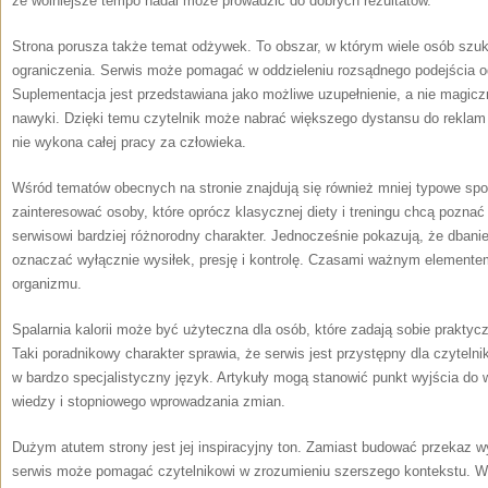
że wolniejsze tempo nadal może prowadzić do dobrych rezultatów.
Strona porusza także temat odżywek. To obszar, w którym wiele osób szuk
ograniczenia. Serwis może pomagać w oddzieleniu rozsądnego podejścia 
Suplementacja jest przedstawiana jako możliwe uzupełnienie, a nie magic
nawyki. Dzięki temu czytelnik może nabrać większego dystansu do reklam i
nie wykona całej pracy za człowieka.
Wśród tematów obecnych na stronie znajdują się również mniej typowe spo
zainteresować osoby, które oprócz klasycznej diety i treningu chcą poznać 
serwisowi bardziej różnorodny charakter. Jednocześnie pokazują, że dbani
oznaczać wyłącznie wysiłek, presję i kontrolę. Czasami ważnym elemente
organizmu.
Spalarnia kalorii może być użyteczna dla osób, które zadają sobie praktyc
Taki poradnikowy charakter sprawia, że serwis jest przystępny dla czytelnik
w bardzo specjalistyczny język. Artykuły mogą stanowić punkt wyjścia do
wiedzy i stopniowego wprowadzania zmian.
Dużym atutem strony jest jej inspiracyjny ton. Zamiast budować przekaz w
serwis może pomagać czytelnikowi w zrozumieniu szerszego kontekstu. W ś