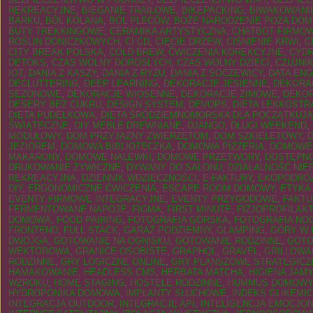
REKREACYJNE
,
BIEGANIE TRAILOWE
,
BIKEPACKING
,
BIWAKOWANI
BARKU
,
BÓL KOLANA
,
BÓL PLECÓW
,
BOŻE NARODZENIE POZA DO
BUTY TREKKINGOWE
,
CERAMIKA ARTYSTYCZNA
,
CHATBOT FIRMO
ROŚLIN DONICZKOWYCH
,
CI CD
,
CIĘCIE DRZEW
,
CIŚNIENIE KRWI
,
C
CITY BREAK POLSKA
,
COLD BREW
,
ĆWICZENIA KOREKCYJNE
,
CYDR
DETOKS
,
CZAS WOLNY DOROSŁYCH
,
CZAS WOLNY DZIECI
,
CZUJNI
IOT
,
DANIA Z KASZY
,
DANIA Z RYŻU
,
DANIA Z SOCZEWICY
,
DATA ENG
DECLUTTERING
,
DEEP LEARNING
,
DEKORACJE JESIENNE
,
DEKORAC
SEZONOWE
,
DEKORACJE WIOSENNE
,
DEKORACJE ZIMOWE
,
DEKO
DESERY BEZ CUKRU
,
DESIGN SYSTEM
,
DEVOPS
,
DIETA LEKKOST
DIETA PUDEŁKOWA
,
DIETA ŚRÓDZIEMNOMORSKA DLA POCZĄTKUJ
ŚWIĄTECZNE
,
DIY MEBLE DREWNIANE
,
DJANGO
,
DŁUGI WEEKEND
,
MODUŁOWY
,
DOM PRZYJAZNY ZWIERZĘTOM
,
DOM SZKIELETOWY
,
JEZIOREM
,
DOMOWA BIBLIOTECZKA
,
DOMOWA PIZZERIA
,
DOMOWE
MAKARONY
,
DOMOWE NALEWKI
,
DOMOWE PRZETWORY
,
DOSTĘPN
DRUKOWANIE ŻYWICZNE
,
DYWANY DO SALONU
,
DZIAŁALNOŚĆ NI
REKREACYJNA
,
DZIENNIK WDZIĘCZNOŚCI
,
E-FAKTURY
,
EKOPODRÓ
DIY
,
ERGONOMICZNE ĆWICZENIA
,
ESCAPE ROOM DOMOWY
,
ETYKA 
EVENTY FIRMOWE INTEGRACYJNE
,
EVENTY PRZYGODOWE
,
FAKTU
FERMENTOWANE NAPOJE
,
FIGMA
,
FIRST MINUTE
,
FIZJOPROFILAK
DOMOWA
,
FOOD PAIRING
,
FOTOGRAFIA GÓRSKA
,
FOTOGRAFIA NO
FRONTEND
,
FULL STACK
,
GARAŻ PODZIEMNY
,
GLAMPING
,
GÓRY W 
DWOJGA
,
GOTOWANIE NA OGNISKU
,
GOTOWANIE RODZINNE
,
GOTO
WEKTOROWA
,
GRANICE OSOBISTE
,
GRAPHQL
,
GRAVEL
,
GRILLOWA
RODZINNE
,
GRY LOGICZNE ONLINE
,
GRY PLANSZOWE STRATEGICZ
HAMAKOWANIE
,
HEADLESS CMS
,
HERBATA MATCHA
,
HIGIENA JAM
WZROKU
,
HOME STAGING
,
HOSTELE RODZINNE
,
HUMMUS DOMOWY
HYDROPONIKA DOMOWA
,
IMPLANTY SŁUCHOWE
,
INDEKS GLIKEMI
INTEGRACJA OUTDOOR
,
INTEGRACJE API
,
INTELIGENCJA EMOCJO