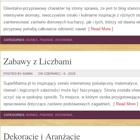
Orientalno-przyprawowy charakter tej strony sprawia, że jest to blog stwor
intensywne aromaty, nieoczywiste smaki i kulinarne inspiracje z różnych st
zainteresować zarówno domowych kucharzy, jak i tych, którzy od dawna w
przyprawy potrafią całkowicie odmienić nawet
[ Read More ]
CATEGORIES:
BIZNES, FINANSE, EKONOMIA
Zabawy z Liczbami
POSTED BY ADMIN
ON CZERWIEC - 9 - 2026
SuperMatma.pl to inspirujący serwis internetowy poświęcony matematyce, k
równań i logicznych zależności może być fascynujący. Strona została stw
uczyć się w spokojny sposób. To miejsce, w którym osoba przygotowując
opracowania dotyczące zarówno podstawowych zagadnień,
[ Read More ]
CATEGORIES:
BIZNES, FINANSE, EKONOMIA
Dekoracje i Aranżacje