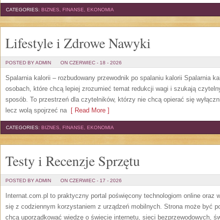
CATEGORIES:
BIZNES, FINANSE, EKONOMIA
Lifestyle i Zdrowe Nawyki
POSTED BY ADMIN
ON CZERWIEC - 18 - 2026
Spalarnia kalorii – rozbudowany przewodnik po spalaniu kalorii Spalarnia ka
osobach, które chcą lepiej zrozumieć temat redukcji wagi i szukają czytel
sposób. To przestrzeń dla czytelników, którzy nie chcą opierać się wyłączn
lecz wolą spojrzeć na
[ Read More ]
CATEGORIES:
BIZNES, FINANSE, EKONOMIA
Testy i Recenzje Sprzętu
POSTED BY ADMIN
ON CZERWIEC - 17 - 2026
Internat.com.pl to praktyczny portal poświęcony technologiom online oraz
się z codziennym korzystaniem z urządzeń mobilnych. Strona może być 
chcą uporządkować wiedzę o świecie internetu, sieci bezprzewodowych, św