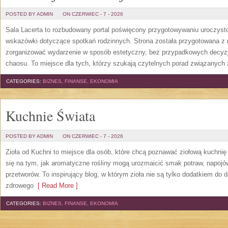
POSTED BY ADMIN
ON CZERWIEC - 7 - 2026
Sala Lacerta to rozbudowany portal poświęcony przygotowywaniu uroczyst
wskazówki dotyczące spotkań rodzinnych. Strona została przygotowana z 
zorganizować wydarzenie w sposób estetyczny, bez przypadkowych decyzji
chaosu. To miejsce dla tych, którzy szukają czytelnych porad związanych 
CATEGORIES:
BIZNES, FINANSE, EKONOMIA
Kuchnie Świata
POSTED BY ADMIN
ON CZERWIEC - 7 - 2026
Zioła od Kuchni to miejsce dla osób, które chcą poznawać ziołową kuchni
się na tym, jak aromatyczne rośliny mogą urozmaicić smak potraw, napoj
przetworów. To inspirujący blog, w którym zioła nie są tylko dodatkiem do 
zdrowego
[ Read More ]
CATEGORIES:
BIZNES, FINANSE, EKONOMIA