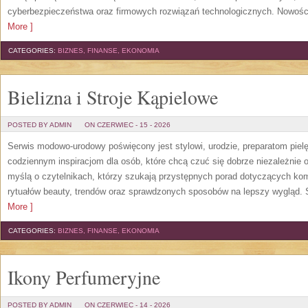
cyberbezpieczeństwa oraz firmowych rozwiązań technologicznych. Nowości 
More ]
CATEGORIES:
BIZNES, FINANSE, EKONOMIA
Bielizna i Stroje Kąpielowe
POSTED BY ADMIN
ON CZERWIEC - 15 - 2026
Serwis modowo-urodowy poświęcony jest stylowi, urodzie, preparatom piel
codziennym inspiracjom dla osób, które chcą czuć się dobrze niezależnie 
myślą o czytelnikach, którzy szukają przystępnych porad dotyczących k
rytuałów beauty, trendów oraz sprawdzonych sposobów na lepszy wygląd. S
More ]
CATEGORIES:
BIZNES, FINANSE, EKONOMIA
Ikony Perfumeryjne
POSTED BY ADMIN
ON CZERWIEC - 14 - 2026