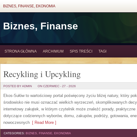
BIZNES, FINANSE, EKONOMIA
Biznes, Finanse
STRONA GŁÓWNA
ARCHIWUM
SPIS TREŚCI
TAGI
Recykling i Upcykling
POSTED BY ADMIN
ON CZERWIEC - 27 - 2026
Ekos-Sułów to wartościowy portal poświęcony życiu bliżej natury, który po
środowisko nie musi oznaczać wielkich wyrzeczeń, skomplikowanych decy
internetowy zakątek, w którym czytelnik może znaleźć porady, praktyczne 
dotyczące codziennych wyborów, domu, zakupów, podróży, gotowania, energi
nowoczesnych
[ Read More ]
CATEGORIES:
BIZNES, FINANSE, EKONOMIA