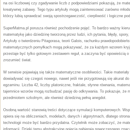
na osi liczbowej czy zgadywanie liczb z podpowiedziami pokazują, że ma
kreatywnej zabawy. Tego typu artykuły mogą zainteresować zarówno młodsz
którzy lubią sprawdzać swoją spostrzegawczość, cierpliwość i logiczne po
SuperMatma.pl porusza również pochodzenie pojęć. To bardzo ważny kier
matematykę jako dziedzinę tworzoną przez ludzi, ich pytania, błędy, spory
Artykuły o twierdzeniu Pitagorasa, teorii Galois, rachunku prawdopodobie
matematycznych pomyłkach mogą pokazywać, że za każdym wzorem kryje 
przestaje być tylko gotowym zestawem reguł, a zaczyna być opowieścią o 
zrozumieć świat.
W serwisie pojawiają się także matematyczne osobliwości. Takie materiały s
dowiadywać się czegoś nowego, nawet jeśli nie przygotowują się akurat d
egzaminu. Liczba 42, liczby platoniczne, fraktale, słynne równania, matem
tajemnice wzorów mogą rozbudzać pasję do odkrywania. To pokazuje, że 
przedmiotem szkolnym, ale również dziedziną pełną anegdot.
Osobną wartość stanowią treści dotyczące symulacji komputerowych. Ws
opiera się na obliczeniach, modelach, danych i algorytmach, dlatego str
technologii może być bardzo przydatna. Czytelnik może zobaczyć, że ma
informacji. Dzięki temu abstrakcyjne pojęcia nabierają nowoczesnego znac