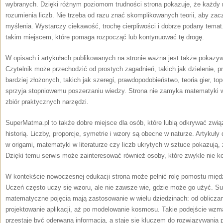
wybranych. Dzięki różnym poziomom trudności strona pokazuje, że każdy 
rozumienia liczb. Nie trzeba od razu znać skomplikowanych teorii, aby z
myślenia. Wystarczy ciekawość, trochę cierpliwości i dobrze podany tema
takim miejscem, które pomaga rozpocząć lub kontynuować tę drogę.
W opisach i artykułach publikowanych na stronie ważna jest także pokazy
Czytelnik może przechodzić od prostych zagadnień, takich jak dzielenie, pr
bardziej złożonych, takich jak szeregi, prawdopodobieństwo, teoria gier, to
sprzyja stopniowemu poszerzaniu wiedzy. Strona nie zamyka matematyki w j
zbiór praktycznych narzędzi.
SuperMatma.pl to także dobre miejsce dla osób, które lubią odkrywać związ
historią. Liczby, proporcje, symetrie i wzory są obecne w naturze. Artykuły
w origami, matematyki w literaturze czy liczb ukrytych w sztuce pokazują,
Dzięki temu serwis może zainteresować również osoby, które zwykle nie k
W kontekście nowoczesnej edukacji strona może pełnić rolę pomostu międz
Uczeń często uczy się wzoru, ale nie zawsze wie, gdzie może go użyć. S
matematyczne pojęcia mają zastosowanie w wielu dziedzinach: od obliczani
projektowanie aplikacji, aż po modelowanie kosmosu. Takie podejście wzm
przestaje być oderwaną informacją, a staje się kluczem do rozwiązywania 