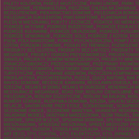
PALETY KOLORÓW
,
PANELE AKUSTYCZNE
,
PARKI LINOWE
,
PARKI 
LOTNISKOWE
,
PERMAKULTURA
,
PIECZENIE CHLEBA NA ZAKWASIE
,
BEZGLUTENOWE
,
PIEKARNICTWO DOMOWE
,
PIELĘGNACJA BONSAI
PIELĘGNACJA SUKULENTÓW
,
PIWO KRAFTOWE
,
PLANOWANIE POS
PLEŚŃ W MIESZKANIU
,
POBYTY LECZNICZE
,
PODATEK OD NIERUC
PODRÓŻE AKTYWNE
,
PODRÓŻE BUDŻETOWE
,
PODRÓŻE EDUKACY
PODRÓŻE KULINARNE
,
PODRÓŻE OBJAZDOWE
,
PODRÓŻE POŚLUB
PODRÓŻE SENIORALNE
,
PODRÓŻE SOLO
,
PODRÓŻE Z KOTEM
,
POD
PSEM
,
POLA NAMIOTOWE
,
POMOC PSYCHOLOGICZNA
,
POMPY CIE
LOTÓW
,
PORZĄDKI DOMOWE
,
POSIŁKI PO TRENINGU
,
POZWOLENIE
PRODUKTY BEZ GLUTENU
,
PRODUKTY BEZ LAKTOZY
,
PRODUKTY T
WEGAŃSKIE
,
PROJEKT OGRODU PRZYDOMOWEGO
,
PROJEKTOWAN
ŚWIATŁA
,
PROJEKTY DOMÓW NOWOCZESNYCH
,
PROJEKTY WNĘTR
ZDAWCZO-ODBIORCZY
,
PRZECHOWYWANIE
,
PRZEPRAWY PROMOW
PRZESTRZEŃ OTWARTA
,
PRZETWORY OWOCOWE
,
PRZETWORY W
TURYSTYCZNE
,
PRZYCINANIE KRZEWÓW
,
PRZYCZEPA KEMPINGO
PROFILAKTYKA
,
PSYCHOTERAPIA
,
PUZZLE
,
QUIZY
,
RAFTING
,
RAK 
RAVIOLI DOMOWE
,
RECENZJE KAWIARNI
,
REGULAMIN OSIEDLA
,
RE
RZECZNE
,
RELAKS W DOMU
,
RELAKS W OGRODZIE
,
RENOWACJA M
RESTAURACJE WEGAŃSKIE
,
ROAD TRIP
,
ROŚLINY CIENIOLUBNE
,
R
PIELĘGNACJA
,
ROŚLINY EGZOTYCZNE
,
ROŚLINY NA BALKON
,
ROŚL
ROWERY GÓRSKIE
,
ROZRYWKA DOMOWA
,
RZEŹBA
,
SAŁATKI SEZ
RELACJE
,
SAVOIR-VIVRE PRZY STOLE
,
ŚCIÓŁKOWANIE
,
SCRAPBOO
SEZONOWE OWOCE
,
SEZONOWE WARZYWA
,
SKANSENY REGIONA
SKŁADANIE MODELI
,
SKRZYNKA NARZĘDZIOWA
,
SLOW TRAVEL
,
ŚN
DOMOWE
,
SPACER W LESIE
,
SPIŻARNIA DOMOWA
,
SPŁYWY KAJAK
MIESZKANIOWA
,
SPRZEDAŻ MIESZKANIA
,
SPRZĘT MEDYCZNY PRZ
STEROWANIE GŁOSEM
,
STODOŁA MIESZKALNA
,
STREET FOOD AZJ
ART DECO
,
STYL COASTAL
,
STYL EKLEKTYCZNY
,
STYL JAPANDI
,
ST
MID-CENTURY
,
STYL MINIMALISTYCZNY
,
STYL MODERN FARMHOUS