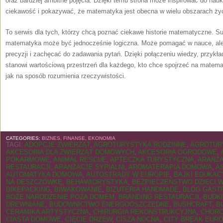
oraz bardziej ambitne pojęcia. Dzięki temu strona może inspirować do nau
ciekawość i pokazywać, że matematyka jest obecna w wielu obszarach życ
To serwis dla tych, którzy chcą poznać ciekawe historie matematyczne. S
matematyka może być jednocześnie logiczna. Może pomagać w nauce, ale 
precyzji i zachęcać do zadawania pytań. Dzięki połączeniu wiedzy, przykła
stanowi wartościową przestrzeń dla każdego, kto chce spojrzeć na matemat
jak na sposób rozumienia rzeczywistości.
CATEGORIES:
BIZNES, FINANSE, EKONOMIA
TAGI:
ADOPCJE ZWIERZĄT
,
AGROTURYSTYKA RODZINNE
,
AGROTUR
AKCESORIA DLA ZWIERZĄT DOMOWYCH
,
AKCESORIA OGRODOWE
,
POKARMOWE
,
ANIMAL RESCUE
,
APTECZKA TURYSTYCZNA
,
ARANŻA
RESTAURACJI
,
ARANŻACJE SYPIALNI
,
AROMATERAPIA DOMOWA
,
A
AUTOMATYKA DOMOWA
,
AUTOSTRADY W EUROPIE
,
BAJKI EDUKAC
NA DESZCZÓWKĘ
,
BEHAWIORYSTYKA
,
BEZPIECZEŃSTWO DZIECI 
BIKEPACKING
,
BIWAKOWANIE
,
BIZUTERIA HANDMADE
,
BLOG GAST
BOŻE NARODZENIE POZA DOMEM
,
BRANDING RESTAURACJI
,
BUDK
DREWNIANE
,
BUDOWNICTWO ENERGOOSZCZĘDNE
,
BUSHCRAFT
,
B
CERAMIKA ARTYSTYCZNA
,
CHIRURGIA REKONSTRUKCYJNA
,
CHORO
CIASTA DOMOWE
,
CIĘCIE DRZEW
,
CISZA NOCNA
,
CITY BREAK EUR