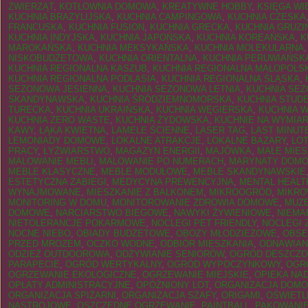
ZWIERZĄT
,
KOTŁOWNIA DOMOWA
,
KREATYWNE HOBBY
,
KSIĘGA WI
KUCHNIA BRAZYLIJSKA
,
KUCHNIA CAMPINGOWA
,
KUCHNIA CZESKA
FRANCUSKA
,
KUCHNIA FUSION
,
KUCHNIA GRECKA
,
KUCHNIA GRUZI
KUCHNIA INDYJSKA
,
KUCHNIA JAPOŃSKA
,
KUCHNIA KOREAŃSKA
,
K
MAROKAŃSKA
,
KUCHNIA MEKSYKAŃSKA
,
KUCHNIA MOLEKULARNA
NISKOBUDŻETOWA
,
KUCHNIA ORIENTALNA
,
KUCHNIA PERUWIAŃSK
KUCHNIA REGIONALNA KASZUB
,
KUCHNIA REGIONALNA MAŁOPOLSK
KUCHNIA REGIONALNA PODLASIA
,
KUCHNIA REGIONALNA ŚLĄSKA
,
SEZONOWA JESIENNA
,
KUCHNIA SEZONOWA LETNIA
,
KUCHNIA SE
SKANDYNAWSKA
,
KUCHNIA ŚRÓDZIEMNOMORSKA
,
KUCHNIA STUD
TURECKA
,
KUCHNIA UKRAIŃSKA
,
KUCHNIA WĘGIERSKA
,
KUCHNIA 
KUCHNIA ZERO WASTE
,
KUCHNIA ŻYDOWSKA
,
KUCHNIE NA WYMIA
KAWY
,
ŁĄKA KWIETNA
,
LAMELE ŚCIENNE
,
LASER TAG
,
LAST MINUT
LEMONIADY DOMOWE
,
LOKALNE ATRAKCJE
,
LOKALNE BAZARY
,
LO
PRACY
,
ŁYŻWIARSTWO
,
MAGAZYN ENERGII
,
MAJÓWKA
,
MAŁE MIES
MALOWANIE MEBLI
,
MALOWANIE PO NUMERACH
,
MARYNATY DOM
MEBLE KLASYCZNE
,
MEBLE MODUŁOWE
,
MEBLE SKANDYNAWSKIE
ESTETYCZNA ZABIEGI
,
MEDYCYNA PREWENCYJNA
,
MENTAL HEALT
WYNAJMOWANE
,
MIESZKANIE Z BALKONEM
,
MIKROOGRÓD
,
MIKR
MONITORING W DOMU
,
MONITOROWANIE ZDROWIA DOMOWE
,
MUZE
DOMOWE
,
NARCIARSTWO BIEGOWE
,
NAWYKI ŻYWIENIOWE
,
NIEMA
NIETOLERANCJE POKARMOWE
,
NOCLEGI PET FRIENDLY
,
NOCLEGI 
NOCNE NIEBO
,
OBIADY BUDŻETOWE
,
OBOZY MŁODZIEŻOWE
,
OBSE
PRZED MROZEM
,
OCZKO WODNE
,
ODBIÓR MIESZKANIA
,
ODNAWIAN
ODZIEŻ OUTDOOROWA
,
ODŻYWIANIE SENIORÓW
,
OGRÓD DESZCZ
PARAPECIE
,
OGRÓD WERTYKALNY
,
OGRÓD WYPOCZYNKOWY
,
OGR
OGRZEWANIE EKOLOGICZNE
,
OGRZEWANIE MIEJSKIE
,
OPIEKA NA
OPŁATY ADMINISTRACYJNE
,
OPÓŹNIONY LOT
,
ORGANIZACJA DOM
ORGANIZACJA SPIŻARNI
,
ORGANIZACJA SZAFY
,
ORIGAMI
,
OŚWIETL
NASTROJOWE
,
OSZCZĘDNE OGRZEWANIE
,
PAINTBALL
,
PAKOWANIE