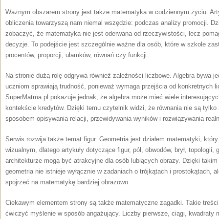
Ważnym obszarem strony jest także matematyka w codziennym życiu. Artyk
obliczenia towarzyszą nam niemal wszędzie: podczas analizy promocji. Dz
zobaczyć, że matematyka nie jest oderwana od rzeczywistości, lecz pom
decyzje. To podejście jest szczególnie ważne dla osób, które w szkole zas
procentów, proporcji, ułamków, równań czy funkcji.
Na stronie dużą rolę odgrywa również zależności liczbowe. Algebra bywa j
uczniom sprawiają trudność, ponieważ wymaga przejścia od konkretnych li
SuperMatma.pl pokazuje jednak, że algebra może mieć wiele interesujący
kontekście kredytów. Dzięki temu czytelnik widzi, że równania nie są tylk
sposobem opisywania relacji, przewidywania wyników i rozwiązywania real
Serwis rozwija także temat figur. Geometria jest działem matematyki, któr
wizualnym, dlatego artykuły dotyczące figur, pól, obwodów, brył, topologii, 
architekturze mogą być atrakcyjne dla osób lubiących obrazy. Dzięki taki
geometria nie istnieje wyłącznie w zadaniach o trójkątach i prostokątach, 
spojrzeć na matematykę bardziej obrazowo.
Ciekawym elementem strony są także matematyczne zagadki. Takie treści
ćwiczyć myślenie w sposób angażujący. Liczby pierwsze, ciągi, kwadraty 