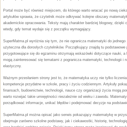
Portal może być również miejscem, do którego warto wracać po nową cieka
artykułów sprawia, że czytelnik może odkrywać kolejne obszary matematyk
akademickie opracowania. Teksty mają charakter bardziej blogowy, dzięki 
wtedy, gdy temat wydaje się z początku wymagający.
SuperMatma.pl wyróżnia się tym, że nie ogranicza matematyki do jednego
użyteczna dla dorosłych czytelników. Początkujący znajdą tu podstawowe p
przygotowujące się do egzaminu otrzymają wskazówki dotyczące nauki, a 
mogą zainteresować się tematami z pogranicza matematyki, technologii i n
elastyczny.
Ważnym przesłaniem strony jest to, że matematyka uczy nie tylko liczenia,
kompetencje przydatne w szkole, pracy i życiu codziennym. Artykuły pok
finansach, budownictwie, technologii, nauce czy organizacji życia mogą 
warto rozwijać takie umiejętności niezależnie od wieku i zawodu. Matemat
porządkować informacje, unikać błędów i podejmować decyzje na podstawie 
SuperMatma.pl można opisać jako serwis pokazujący matematykę w przys
obejmuje zarówno szkolne podstawy, jak i ciekawostki, historię, technolog