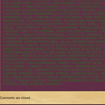
SUPLEMENTY DIETY
,
SURVIVAL
,
SUSHI W DOMU
,
SUSZONE KWIATY
KULINARNE
,
SYLWESTER W GÓRACH
,
SYSTEMY ZABEZPIECZEŃ 
SZKOLENIA KULINARNE
,
SZKOLENIE PSÓW
,
SZLAKI GÓRSKIE
,
SZLA
KULINARNE
,
SZLAKI NADMORSKIE
,
SZLAKI PIESZE
,
SZLAKI ROWER
WINIARSKIE
,
SZLAKI ZAMKÓW
,
SZTUKA GOTOWANIA
,
TANIE NOCLE
ŚNIADANIOWE
,
TEAM BUILDING EVENT
,
TECHNOLOGIE SMART HO
TELEPSYCHOLOGIA
,
TEMPEH PRZEPISY
,
TERAPIA PAR
,
TERMY
,
TE
HOUSE
,
TOFU PRZEPISY
,
TRASY SAMOCHODOWE
,
TRAVEL BLOGG
TREKKING
,
TURYSTYKA FILMOWA
,
TURYSTYKA INDUSTRIALNA
,
TU
LITERACKA
,
TURYSTYKA PRZYRODNICZA
,
TURYSTYKA SAKRALNA
,
UPRAWA KIEŁKÓW
,
UPRAWA MIKROLIŚCI
,
UPRAWA OGÓRKÓW
,
UPR
POMIDORÓW
,
UPRAWA TRUSKAWEK
,
USŁUGI CATERINGOWE PREM
UZDROWISKA
,
VANLIFE
,
WAKACJE EGZOTYCZNE
,
WAKACJE LAST 
WAKACJE PREMIUM
,
WAKACJE W GÓRACH
,
WAKACJE W POLSCE
,
WETERYNARIA EGZOTYCZNA
,
WIELKANOC W HOTELU
,
WILGOĆ W 
DROGOWE
,
WORK-LIFE BALANCE W DOMU
,
WORKSHOP SURVIVAL
WSPÓLNOTA MIESZKANIOWA
,
WYJAZDY INTEGRACYJNE
,
WYJAZDY
EKOLOGICZNY
,
YOGA W OGRODZIE
,
ZAKUPY SPOŻYWCZE ONLINE
,
DOMU
,
ZAPASY ŻYWNOŚCI
,
ZASŁONY I FIRANY
,
ZBIERANIE DESZC
ZDROWIE FIZYCZNE
,
ZDROWIE PSYCHICZNE DOROSŁYCH
,
ZDROWIE
ZDROWIE ZWIERZĄT
,
ZGŁOSZENIE BUDOWY
,
ZGUBIONY BAGAŻ
,
ZI
ZUPY KREM
,
ZWIEDZANIE Z DZIEĆMI
,
ZWIERZĘTA EGZOTYCZNE
,
Z
DZIECI
,
ŻYWIENIE ZWIERZĄT DOMOWYCH
,
ŻYWNOŚĆ BIO
,
ŻYWNOŚ
ŻYWNOŚĆ FUNKCJONALNA
,
ŻYWOPŁOT
Comments are closed.