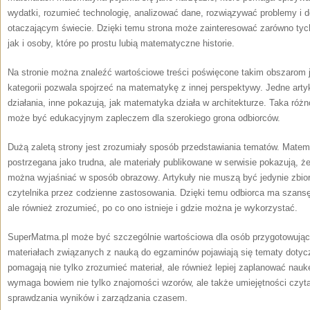
wydatki, rozumieć technologię, analizować dane, rozwiązywać problemy i d
otaczającym świecie. Dzięki temu strona może zainteresować zarówno tych
jak i osoby, które po prostu lubią matematyczne historie.
Na stronie można znaleźć wartościowe treści poświęcone takim obszarom 
kategorii pozwala spojrzeć na matematykę z innej perspektywy. Jedne ar
działania, inne pokazują, jak matematyka działa w architekturze. Taka ró
może być edukacyjnym zapleczem dla szerokiego grona odbiorców.
Dużą zaletą strony jest zrozumiały sposób przedstawiania tematów. Mate
postrzegana jako trudna, ale materiały publikowane w serwisie pokazują, ż
można wyjaśniać w sposób obrazowy. Artykuły nie muszą być jedynie zbior
czytelnika przez codzienne zastosowania. Dzięki temu odbiorca ma szansę
ale również zrozumieć, po co ono istnieje i gdzie można je wykorzystać.
SuperMatma.pl może być szczególnie wartościowa dla osób przygotowujący
materiałach związanych z nauką do egzaminów pojawiają się tematy dotyczą
pomagają nie tylko zrozumieć materiał, ale również lepiej zaplanować na
wymaga bowiem nie tylko znajomości wzorów, ale także umiejętności czytan
sprawdzania wyników i zarządzania czasem.