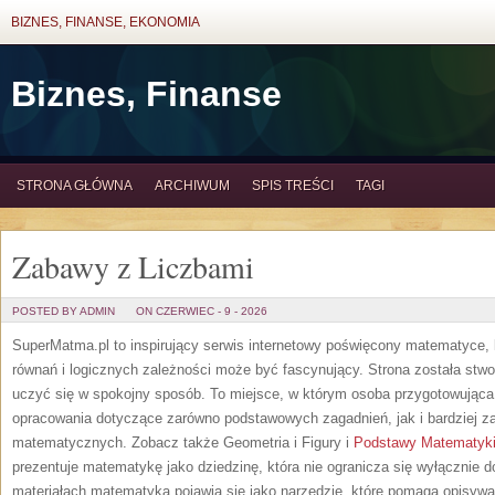
BIZNES, FINANSE, EKONOMIA
Biznes, Finanse
STRONA GŁÓWNA
ARCHIWUM
SPIS TREŚCI
TAGI
Zabawy z Liczbami
POSTED BY ADMIN
ON CZERWIEC - 9 - 2026
SuperMatma.pl to inspirujący serwis internetowy poświęcony matematyce, k
równań i logicznych zależności może być fascynujący. Strona została stw
uczyć się w spokojny sposób. To miejsce, w którym osoba przygotowując
opracowania dotyczące zarówno podstawowych zagadnień, jak i bardziej
matematycznych. Zobacz także Geometria i Figury i
Podstawy Matematyk
prezentuje matematykę jako dziedzinę, która nie ogranicza się wyłącznie
materiałach matematyka pojawia się jako narzędzie, które pomaga opisyw