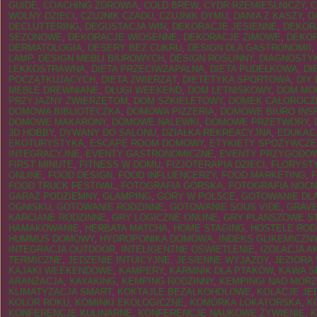
GUIDE
,
COACHING ZDROWIA
,
COLD BREW
,
CYDR RZEMIEŚLNICZY
,
C
WOLNY DZIECI
,
CZUJNIK CZADU
,
CZUJNIK DYMU
,
DANIA Z KASZY
,
D
DECLUTTERING
,
DEGUSTACJA WIN
,
DEKORACJE JESIENNE
,
DEKOR
SEZONOWE
,
DEKORACJE WIOSENNE
,
DEKORACJE ZIMOWE
,
DEKO
DERMATOLOGIA
,
DESERY BEZ CUKRU
,
DESIGN DLA GASTRONOMII
,
LAMP
,
DESIGN MEBLI BIUROWYCH
,
DESIGN ROŚLINNY
,
DIAGNOSTY
LEKKOSTRAWNA
,
DIETA PRZECIWZAPALNA
,
DIETA PUDEŁKOWA
,
DI
POCZĄTKUJĄCYCH
,
DIETA ZWIERZĄT
,
DIETETYKA SPORTOWA
,
DIY
MEBLE DREWNIANE
,
DŁUGI WEEKEND
,
DOM LETNISKOWY
,
DOM MO
PRZYJAZNY ZWIERZĘTOM
,
DOM SZKIELETOWY
,
DOMEK CAŁOROCZ
DOMOWA BIBLIOTECZKA
,
DOMOWA PIZZERIA
,
DOMOWE BIURO INS
DOMOWE MAKARONY
,
DOMOWE NALEWKI
,
DOMOWE PRZETWORY
,
3D HOBBY
,
DYWANY DO SALONU
,
DZIAŁKA REKREACYJNA
,
EDUKAC
EKOTURYSTYKA
,
ESCAPE ROOM DOMOWY
,
ETYKIETY SPOŻYWCZE
INTEGRACYJNE
,
EVENTY GASTRONOMICZNE
,
EVENTY PRZYGODO
FIRST MINUTE
,
FITNESS W DOMU
,
FIZJOTERAPIA DZIECI
,
FLORYST
ONLINE
,
FOOD DESIGN
,
FOOD INFLUENCERZY
,
FOOD MARKETING
,
F
FOOD TRUCK FESTIVAL
,
FOTOGRAFIA GÓRSKA
,
FOTOGRAFIA NOC
GARAŻ PODZIEMNY
,
GLAMPING
,
GÓRY W POLSCE
,
GOTOWANIE DL
OGNISKU
,
GOTOWANIE RODZINNE
,
GOTOWANIE SOUS VIDE
,
GRAV
KARCIANE RODZINNE
,
GRY LOGICZNE ONLINE
,
GRY PLANSZOWE S
HAMAKOWANIE
,
HERBATA MATCHA
,
HOME STAGING
,
HOSTELE ROD
HUMMUS DOMOWY
,
HYDROPONIKA DOMOWA
,
INDEKS GLIKEMICZN
INTEGRACJA OUTDOOR
,
INTELIGENTNE OŚWIETLENIE
,
IZOLACJA 
TERMICZNE
,
JEDZENIE INTUICYJNE
,
JESIENNE WYJAZDY
,
JEZIORA
KAJAKI WEEKENDOWE
,
KAMPERY
,
KARMNIK DLA PTAKÓW
,
KAWA S
ARANŻACJA
,
KAYAKING
,
KEMPING RODZINNY
,
KEMPINGI NAD MOR
KLIMATYZACJA SMART
,
KOKTAJLE BEZALKOHOLOWE
,
KOLACJE J
KOLOR ROKU
,
KOMINKI EKOLOGICZNE
,
KOMÓRKA LOKATORSKA
,
K
KONFERENCJE KULINARNE
,
KONFERENCJE NAUKOWE ŻYWIENIE
,
K