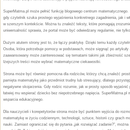
SuperMatma.pl może pełnić funkcję blogowego centrum matematycznego. S
gdy czytelnik szuka prostego wyjaśnienia konkretnego zagadnienia, jak i
w szerszym kontekście. Można tu znaleźć teksty, które pomagają zrozumie
uniwersalność sprawia, że portal może być odwiedzany regularnie, nie tylk
Dużym atutem strony jest to, że łączy praktykę. Dzięki temu każdy czyteln
Osoba, która potrzebuje pomocy w podstawach, może sięgnąć po artykuły o
zaawansowany może zainteresować się tematami takimi jak zbieżność sze
lżejszych treści może wybrać matematyczne ciekawostki.
Strona może być również pomocna dla rodziców, którzy chcą znaleźć prost
pamięta matematykę jako przedmiot trudny lub stresujący, dlatego przyst
negatywne skojarzenia. Gdy rodzic rozumie, jak w prosty sposób wyjaśnić p
łatwiej mu wspierać dziecko bez niepotrzebnego napięcia. SuperMatma.pl 
wsparcia edukacyjnego.
Dla nauczycieli i korepetytorów strona może być punktem wyjścia do rozm
matematykę w życiu codziennym, technologii, sztuce, historii czy grach
nauki. Zamiast ograniczać się do pytania „jak rozwiązać zadanie?”, można 