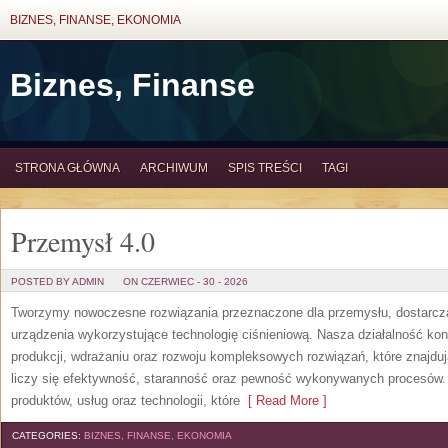
BIZNES, FINANSE, EKONOMIA
Biznes, Finanse
STRONA GŁÓWNA
ARCHIWUM
SPIS TREŚCI
TAGI
Przemysł 4.0
POSTED BY ADMIN
ON CZERWIEC - 30 - 2026
Tworzymy nowoczesne rozwiązania przeznaczone dla przemysłu, dostarcza
urządzenia wykorzystujące technologię ciśnieniową. Nasza działalność konc
produkcji, wdrażaniu oraz rozwoju kompleksowych rozwiązań, które znajdu
liczy się efektywność, staranność oraz pewność wykonywanych procesów. S
produktów, usług oraz technologii, które
[ Read More ]
CATEGORIES:
BIZNES, FINANSE, EKONOMIA