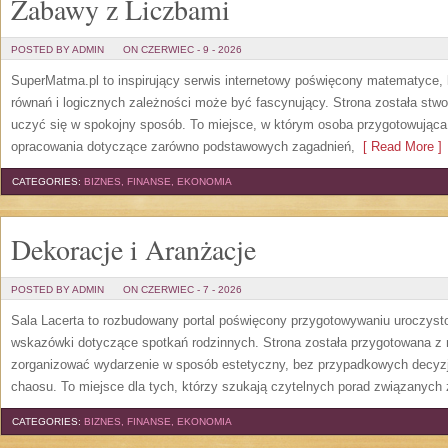
Zabawy z Liczbami
POSTED BY ADMIN
ON CZERWIEC - 9 - 2026
SuperMatma.pl to inspirujący serwis internetowy poświęcony matematyce, k
równań i logicznych zależności może być fascynujący. Strona została stw
uczyć się w spokojny sposób. To miejsce, w którym osoba przygotowując
opracowania dotyczące zarówno podstawowych zagadnień,
[ Read More ]
CATEGORIES:
BIZNES, FINANSE, EKONOMIA
Dekoracje i Aranżacje
POSTED BY ADMIN
ON CZERWIEC - 7 - 2026
Sala Lacerta to rozbudowany portal poświęcony przygotowywaniu uroczyst
wskazówki dotyczące spotkań rodzinnych. Strona została przygotowana z 
zorganizować wydarzenie w sposób estetyczny, bez przypadkowych decyzji
chaosu. To miejsce dla tych, którzy szukają czytelnych porad związanych 
CATEGORIES:
BIZNES, FINANSE, EKONOMIA