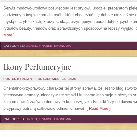
Serwis modowo-urodowy poświęcony jest stylowi, urodzie, preparatom piel
codziennym inspiracjom dla osób, które chcą czuć się dobrze niezależnie 
myślą o czytelnikach, którzy szukają przystępnych porad dotyczących k
rytuałów beauty, trendów oraz sprawdzonych sposobów na lepszy wygląd. S
More ]
CATEGORIES:
BIZNES, FINANSE, EKONOMIA
Ikony Perfumeryjne
POSTED BY ADMIN
ON CZERWIEC - 14 - 2026
Orientalno-przyprawowy charakter tej strony sprawia, że jest to blog stwor
intensywne aromaty, nieoczywiste smaki i kulinarne inspiracje z różnych st
zainteresować zarówno domowych kucharzy, jak i tych, którzy od dawna w
przyprawy potrafią całkowicie odmienić nawet
[ Read More ]
CATEGORIES:
BIZNES, FINANSE, EKONOMIA