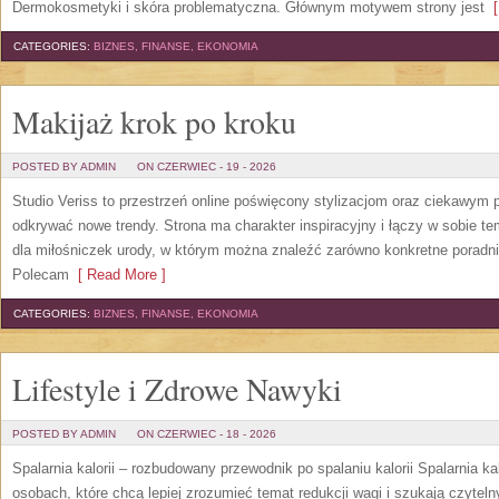
Dermokosmetyki i skóra problematyczna. Głównym motywem strony jest
[
CATEGORIES:
BIZNES, FINANSE, EKONOMIA
Makijaż krok po kroku
POSTED BY ADMIN
ON CZERWIEC - 19 - 2026
Studio Veriss to przestrzeń online poświęcony stylizacjom oraz ciekawym
odkrywać nowe trendy. Strona ma charakter inspiracyjny i łączy w sobie t
dla miłośniczek urody, w którym można znaleźć zarówno konkretne poradnik
Polecam
[ Read More ]
CATEGORIES:
BIZNES, FINANSE, EKONOMIA
Lifestyle i Zdrowe Nawyki
POSTED BY ADMIN
ON CZERWIEC - 18 - 2026
Spalarnia kalorii – rozbudowany przewodnik po spalaniu kalorii Spalarnia ka
osobach, które chcą lepiej zrozumieć temat redukcji wagi i szukają czytel