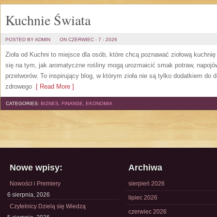
Kuchnie Świata
POSTED BY ADMIN
ON CZERWIEC - 7 - 2026
Zioła od Kuchni to miejsce dla osób, które chcą poznawać ziołową kuchni
się na tym, jak aromatyczne rośliny mogą urozmaicić smak potraw, napoj
przetworów. To inspirujący blog, w którym zioła nie są tylko dodatkiem do 
zdrowego
[ Read More ]
CATEGORIES:
BIZNES, FINANSE, EKONOMIA
Nowe wpisy:
Archiwa
Nowości i Premiery
sierpień 2026
6 sierpnia, 2026
lipiec 2026
Czytelnicy Dzielą się Wiedzą
czerwiec 2026