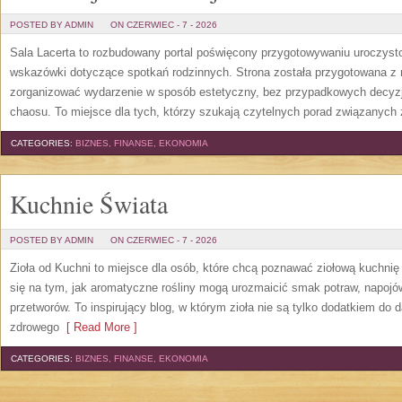
POSTED BY ADMIN
ON CZERWIEC - 7 - 2026
Sala Lacerta to rozbudowany portal poświęcony przygotowywaniu uroczyst
wskazówki dotyczące spotkań rodzinnych. Strona została przygotowana z 
zorganizować wydarzenie w sposób estetyczny, bez przypadkowych decyzji
chaosu. To miejsce dla tych, którzy szukają czytelnych porad związanych 
CATEGORIES:
BIZNES, FINANSE, EKONOMIA
Kuchnie Świata
POSTED BY ADMIN
ON CZERWIEC - 7 - 2026
Zioła od Kuchni to miejsce dla osób, które chcą poznawać ziołową kuchni
się na tym, jak aromatyczne rośliny mogą urozmaicić smak potraw, napoj
przetworów. To inspirujący blog, w którym zioła nie są tylko dodatkiem do 
zdrowego
[ Read More ]
CATEGORIES:
BIZNES, FINANSE, EKONOMIA