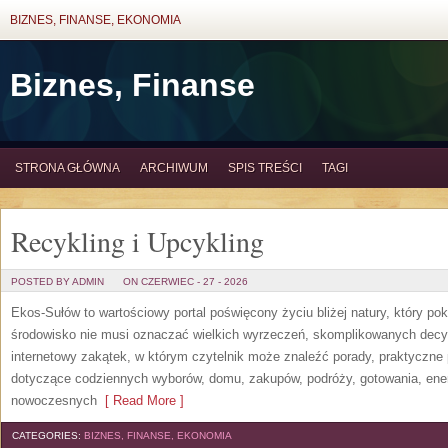
BIZNES, FINANSE, EKONOMIA
Biznes, Finanse
STRONA GŁÓWNA
ARCHIWUM
SPIS TREŚCI
TAGI
Recykling i Upcykling
POSTED BY ADMIN
ON CZERWIEC - 27 - 2026
Ekos-Sułów to wartościowy portal poświęcony życiu bliżej natury, który po
środowisko nie musi oznaczać wielkich wyrzeczeń, skomplikowanych decy
internetowy zakątek, w którym czytelnik może znaleźć porady, praktyczne 
dotyczące codziennych wyborów, domu, zakupów, podróży, gotowania, energi
nowoczesnych
[ Read More ]
CATEGORIES:
BIZNES, FINANSE, EKONOMIA