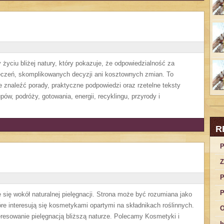
życiu bliżej natury, który pokazuje, że odpowiedzialność za
eczeń, skomplikowanych decyzji ani kosztownych zmian. To
 znaleźć porady, praktyczne podpowiedzi oraz rzetelne teksty
w, podróży, gotowania, energii, recyklingu, przyrody i
R
P
Z
P
P
je się wokół naturalnej pielęgnacji. Strona może być rozumiana jako
óre interesują się kosmetykami opartymi na składnikach roślinnych.
O
teresowanie pielęgnacją bliższą naturze. Polecamy Kosmetyki i
h