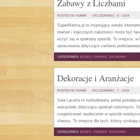
Zabawy z Liczbami
POSTED BY ADMIN
ON CZERWIEC - 9 - 2026
SuperMatma.pl to inspirujący serwis internet
równań i logicznych zależności może być fas
uczyć się w spokojny sposób. To miejsce, w
opracowania dotyczące zarówno podstawowy
CATEGORIES:
BIZNES, FINANSE, EKONOMIA
Dekoracje i Aranżacje
POSTED BY ADMIN
ON CZERWIEC - 7 - 2026
Sala Lacerta to rozbudowany portal poświęco
wskazówki dotyczące spotkań rodzinnych. St
zorganizować wydarzenie w sposób estetyczn
chaosu. To miejsce dla tych, którzy szukają
CATEGORIES:
BIZNES, FINANSE, EKONOMIA