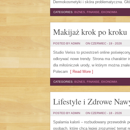
Dermokosmetyki i skóra problematyczna. Gł
CATEGORIES:
BIZNES, FINANSE, EKONOMIA
Makijaż krok po kroku
POSTED BY ADMIN
ON CZERWIEC - 19 - 2026
Studio Veriss to przestrzeń online poświęco
odkrywać nowe trendy. Strona ma charakter in
dla miłośniczek urody, w którym można znale
Polecam
[ Read More ]
CATEGORIES:
BIZNES, FINANSE, EKONOMIA
Lifestyle i Zdrowe Naw
POSTED BY ADMIN
ON CZERWIEC - 18 - 2026
Spalarnia kalorii – rozbudowany przewodnik po
osobach, które chcą lepiej zrozumieć temat r