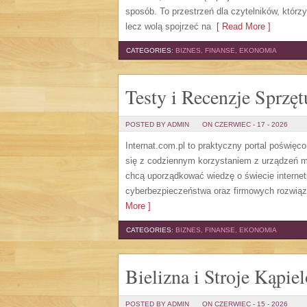
sposób. To przestrzeń dla czytelników, którz
lecz wolą spojrzeć na
[ Read More ]
CATEGORIES:
BIZNES, FINANSE, EKONOMIA
Testy i Recenzje Sprzęt
POSTED BY ADMIN
ON CZERWIEC - 17 - 2026
Internat.com.pl to praktyczny portal poświęc
się z codziennym korzystaniem z urządzeń 
chcą uporządkować wiedzę o świecie internet
cyberbezpieczeństwa oraz firmowych rozwiąza
More ]
CATEGORIES:
BIZNES, FINANSE, EKONOMIA
Bielizna i Stroje Kąpie
POSTED BY ADMIN
ON CZERWIEC - 15 - 2026