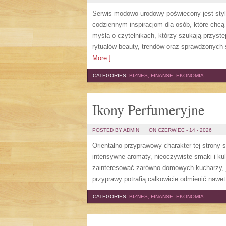
Serwis modowo-urodowy poświęcony jest stylo
codziennym inspiracjom dla osób, które chcą 
myślą o czytelnikach, którzy szukają przys
rytuałów beauty, trendów oraz sprawdzonych 
More ]
CATEGORIES:
BIZNES, FINANSE, EKONOMIA
Ikony Perfumeryjne
POSTED BY ADMIN
ON CZERWIEC - 14 - 2026
Orientalno-przyprawowy charakter tej strony 
intensywne aromaty, nieoczywiste smaki i kuli
zainteresować zarówno domowych kucharzy, j
przyprawy potrafią całkowicie odmienić nawet
CATEGORIES:
BIZNES, FINANSE, EKONOMIA