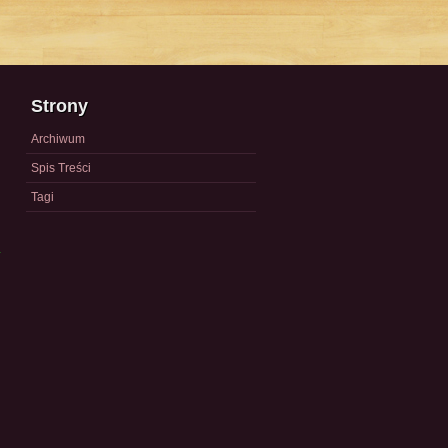
Strony
Archiwum
Spis Treści
Tagi
a
)