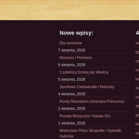
Nowe wpisy:
A
Dla seniorów
s
7 sierpnia, 2026
li
Nowości i Premiery
c
6 sierpnia, 2026
m
Czytelnicy Dzielą się Wiedzą
k
5 sierpnia, 2026
Sportowe Ciekawostki i Rekordy
m
4 sierpnia, 2026
l
Rocky Mountains (Ameryka Północna)
s
2 sierpnia, 2026
g
Porady Muzyczne i Nauka Gry
1 sierpnia, 2026
l
Mistrzowie Pióra: Biografie i Sylwetki
p
Autorów