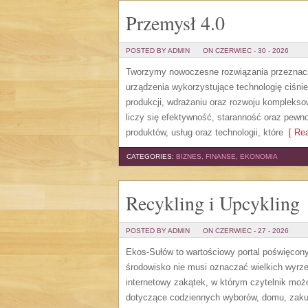
Przemysł 4.0
POSTED BY ADMIN
ON CZERWIEC - 30 - 2026
Tworzymy nowoczesne rozwiązania przeznaczo
urządzenia wykorzystujące technologię ciśnie
produkcji, wdrażaniu oraz rozwoju komplekso
liczy się efektywność, staranność oraz pewn
produktów, usług oraz technologii, które
[ Rea
CATEGORIES:
BIZNES, FINANSE, EKONOMIA
Recykling i Upcykling
POSTED BY ADMIN
ON CZERWIEC - 27 - 2026
Ekos-Sułów to wartościowy portal poświęcony 
środowisko nie musi oznaczać wielkich wyrz
internetowy zakątek, w którym czytelnik może
dotyczące codziennych wyborów, domu, zakupó