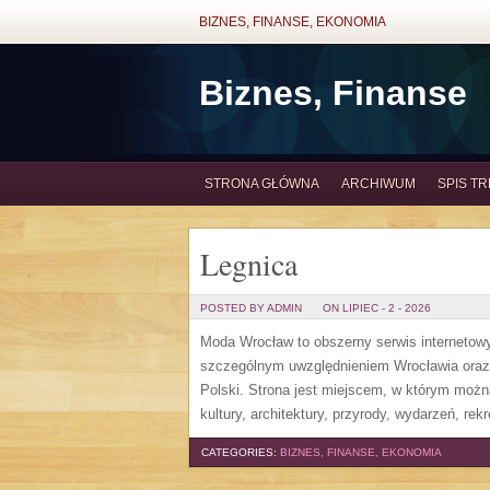
BIZNES, FINANSE, EKONOMIA
Biznes, Finanse
STRONA GŁÓWNA
ARCHIWUM
SPIS TR
Legnica
POSTED BY ADMIN
ON LIPIEC - 2 - 2026
Moda Wrocław to obszerny serwis internetow
szczególnym uwzględnieniem Wrocławia oraz 
Polski. Strona jest miejscem, w którym można
kultury, architektury, przyrody, wydarzeń, re
CATEGORIES:
BIZNES, FINANSE, EKONOMIA