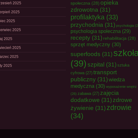
opieka
społeczna
(28)
rzesień 2025
zdrowotna
(31)
ierpień 2025
profilaktyka
(33)
piec 2025
przychodnia
(31)
psychologia
(2
zerwiec 2025
psychologia społeczna
(29)
recepty
(31)
rehabilitacja
(28)
aj 2025
sprzęt medyczny
(30)
wiecień 2025
szkoł
superfoods
(31)
arzec 2025
(39)
szpital
(31)
sztuka
uty 2025
transport
cyfrowa
(27)
publiczny
(31)
wiedza
medyczna
(30)
wyposażenie wnętrz
zajęcia
zabawa
(27)
(26)
dodatkowe
(31)
zdrowe
zdrowie
żywienie
(31)
(34)