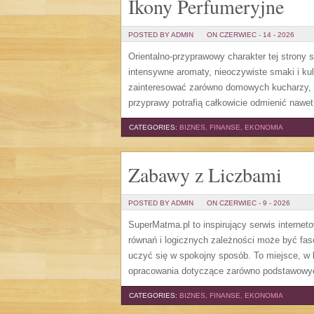
Ikony Perfumeryjne
POSTED BY ADMIN
ON CZERWIEC - 14 - 2026
Orientalno-przyprawowy charakter tej strony 
intensywne aromaty, nieoczywiste smaki i kuli
zainteresować zarówno domowych kucharzy, j
przyprawy potrafią całkowicie odmienić nawet
CATEGORIES:
BIZNES, FINANSE, EKONOMIA
Zabawy z Liczbami
POSTED BY ADMIN
ON CZERWIEC - 9 - 2026
SuperMatma.pl to inspirujący serwis internet
równań i logicznych zależności może być fas
uczyć się w spokojny sposób. To miejsce, w
opracowania dotyczące zarówno podstawowy
CATEGORIES:
BIZNES, FINANSE, EKONOMIA