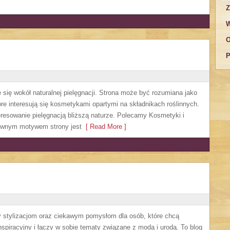
Z
W
O
P
je się wokół naturalnej pielęgnacji. Strona może być rozumiana jako
óre interesują się kosmetykami opartymi na składnikach roślinnych.
teresowanie pielęgnacją bliższą naturze. Polecamy Kosmetyki i
ównym motywem strony jest
[ Read More ]
ny stylizacjom oraz ciekawym pomysłom dla osób, które chcą
spiracyjny i łączy w sobie tematy związane z modą i urodą. To blog