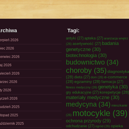
rchiwa
Tagi:
antyki
(27)
apteka
(27)
aranżacja wnętrz
ierpień 2026
badania
asertywność
(27)
(26)
piec 2026
genetyczne
(30)
biotechnologia
(30)
zerwiec 2026
budownictwo
(34)
aj 2026
choroby
(35)
diagnostyk
wiecień 2026
(28)
e-commerce
dieta
(27)
dom
(26)
(28)
egzaminy
(28)
farmacja
(27)
arzec 2026
genetyka
(30)
fitness medyczny
(26)
uty 2026
korepetycje
(28
gry edukacyjne
(27)
materiały medyczne
(30)
tyczeń 2026
medycyna
(34)
mieszkanie
rudzień 2025
motocykle
(39)
istopad 2025
(26)
ochrona przyrody
(29)
aździernik 2025
opieka
odchudzanie
(27)
ogród
(26)