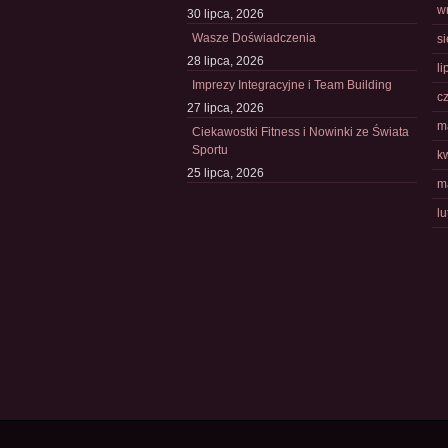
w
30 lipca, 2026
Wasze Doświadczenia
s
28 lipca, 2026
li
Imprezy Integracyjne i Team Building
c
27 lipca, 2026
m
Ciekawostki Fitness i Nowinki ze Świata
Sportu
k
25 lipca, 2026
m
l