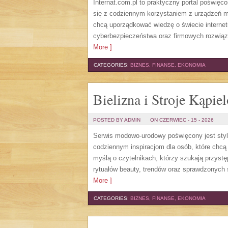
Internat.com.pl to praktyczny portal poświęc
się z codziennym korzystaniem z urządzeń 
chcą uporządkować wiedzę o świecie internet
cyberbezpieczeństwa oraz firmowych rozwiąza
More ]
CATEGORIES:
BIZNES, FINANSE, EKONOMIA
Bielizna i Stroje Kąpie
POSTED BY ADMIN
ON CZERWIEC - 15 - 2026
Serwis modowo-urodowy poświęcony jest stylo
codziennym inspiracjom dla osób, które chcą 
myślą o czytelnikach, którzy szukają przys
rytuałów beauty, trendów oraz sprawdzonych 
More ]
CATEGORIES:
BIZNES, FINANSE, EKONOMIA