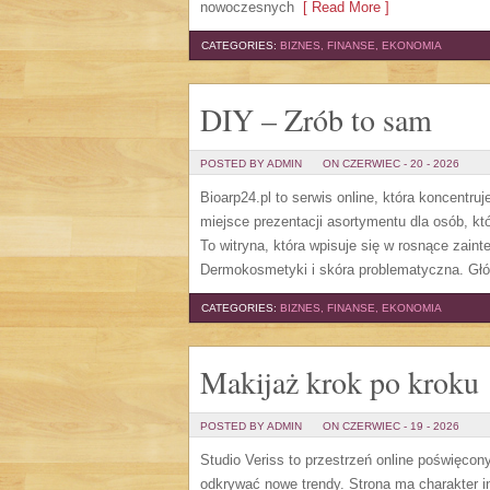
nowoczesnych
[ Read More ]
CATEGORIES:
BIZNES, FINANSE, EKONOMIA
DIY – Zrób to sam
POSTED BY ADMIN
ON CZERWIEC - 20 - 2026
Bioarp24.pl to serwis online, która koncentru
miejsce prezentacji asortymentu dla osób, kt
To witryna, która wpisuje się w rosnące zain
Dermokosmetyki i skóra problematyczna. Gł
CATEGORIES:
BIZNES, FINANSE, EKONOMIA
Makijaż krok po kroku
POSTED BY ADMIN
ON CZERWIEC - 19 - 2026
Studio Veriss to przestrzeń online poświęco
odkrywać nowe trendy. Strona ma charakter in