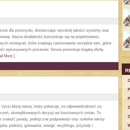
ne dla przemysłu, dostarczając wysokiej jakości systemy oraz
niową. Nasza działalność koncentruje się na projektowaniu,
wych rozwiązań, które znajdują zastosowanie wszędzie tam, gdzie
ość wykonywanych procesów. Strona prezentuje bogatą ofertę
d More ]
R
O
P
P
życiu bliżej natury, który pokazuje, że odpowiedzialność za
Z
eczeń, skomplikowanych decyzji ani kosztownych zmian. To
Z
 znaleźć porady, praktyczne podpowiedzi oraz rzetelne teksty
w, podróży, gotowania, energii, recyklingu, przyrody i
W