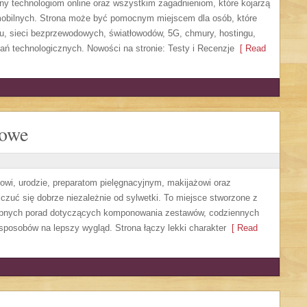
ony technologiom online oraz wszystkim zagadnieniom, które kojarzą
mobilnych. Strona może być pomocnym miejscem dla osób, które
u, sieci bezprzewodowych, światłowodów, 5G, chmury, hostingu,
ń technologicznych. Nowości na stronie: Testy i Recenzje
[ Read
lowe
wi, urodzie, preparatom pielęgnacyjnym, makijażowi oraz
czuć się dobrze niezależnie od sylwetki. To miejsce stworzone z
tępnych porad dotyczących komponowania zestawów, codziennych
sposobów na lepszy wygląd. Strona łączy lekki charakter
[ Read