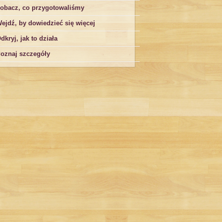
obacz, co przygotowaliśmy
ejdź, by dowiedzieć się więcej
dkryj, jak to działa
oznaj szczegóły