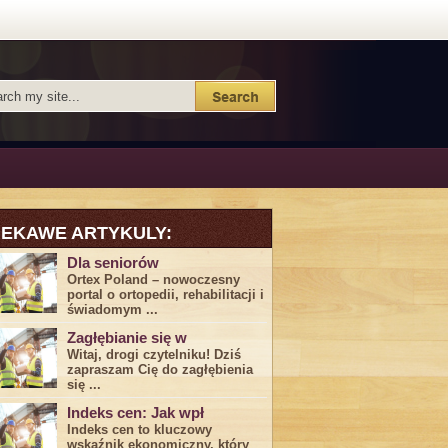
IEKAWE ARTYKULY:
Dla seniorów
Ortex Poland – nowoczesny
portal o ortopedii, rehabilitacji i
świadomym ...
Zagłębianie się w
Witaj, drogi ⁤czytelniku! Dziś
zapraszam Cię do‍ zagłębienia
‍się⁢ ...
Indeks cen: Jak wpł
Indeks cen to kluczowy
wskaźnik ekonomiczny, który