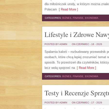
dla miłośniczek urody, w którym można znale
Polecam
[ Read More ]
CATEGORIES:
BIZNES, FINANSE, EKONOMIA
Lifestyle i Zdrowe Naw
POSTED BY ADMIN
ON CZERWIEC - 18 - 2026
Spalarnia kalorii – rozbudowany przewodnik po
osobach, które chcą lepiej zrozumieć temat r
sposób. To przestrzeń dla czytelników, którz
lecz wolą spojrzeć na
[ Read More ]
CATEGORIES:
BIZNES, FINANSE, EKONOMIA
Testy i Recenzje Sprzęt
POSTED BY ADMIN
ON CZERWIEC - 17 - 2026