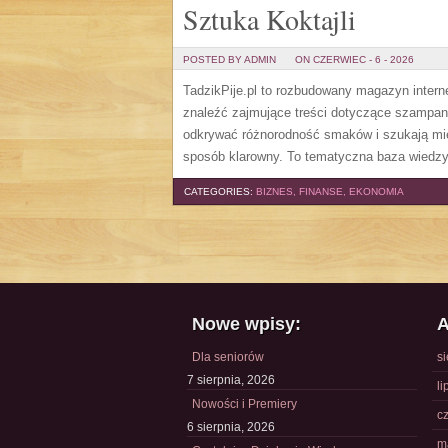
Sztuka Koktajli
POSTED BY ADMIN
ON CZERWIEC - 6 - 2026
TadzikPije.pl to rozbudowany magazyn inter
znaleźć zajmujące treści dotyczące szampana
odkrywać różnorodność smaków i szukają mie
sposób klarowny. To tematyczna baza wiedzy,
CATEGORIES:
BIZNES, FINANSE, EKONOMIA
Nowe wpisy:
A
Dla seniorów
s
7 sierpnia, 2026
li
Nowości i Premiery
c
6 sierpnia, 2026
m