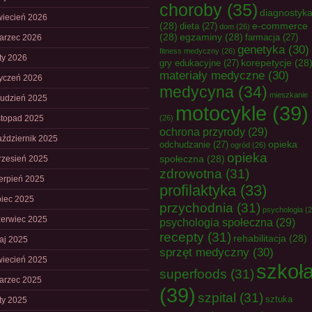
choroby
(35)
diagnostyk
wiecień 2026
(28)
e-commerce
dieta
(27)
dom
(26)
(28)
egzaminy
(28)
farmacja
(27)
arzec 2026
genetyka
(30)
fitness medyczny
(26)
uty 2026
korepetycje
(28
gry edukacyjne
(27)
materiały medyczne
(30)
tyczeń 2026
medycyna
(34)
mieszkanie
rudzień 2025
motocykle
(39)
istopad 2025
(26)
ochrona przyrody
(29)
aździernik 2025
opieka
odchudzanie
(27)
ogród
(26)
opieka
społeczna
(28)
rzesień 2025
zdrowotna
(31)
ierpień 2025
profilaktyka
(33)
piec 2025
przychodnia
(31)
psychologia
(2
zerwiec 2025
psychologia społeczna
(29)
recepty
(31)
rehabilitacja
(28)
aj 2025
sprzęt medyczny
(30)
wiecień 2025
szkoł
superfoods
(31)
arzec 2025
(39)
szpital
(31)
sztuka
uty 2025