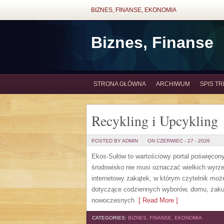
BIZNES, FINANSE, EKONOMIA
Biznes, Finanse
STRONA GŁÓWNA
ARCHIWUM
SPIS TR
Recykling i Upcykling
POSTED BY ADMIN
ON CZERWIEC - 27 - 2026
Ekos-Sułów to wartościowy portal poświęcony 
środowisko nie musi oznaczać wielkich wyrz
internetowy zakątek, w którym czytelnik może
dotyczące codziennych wyborów, domu, zakupó
nowoczesnych
[ Read More ]
CATEGORIES:
BIZNES, FINANSE, EKONOMIA