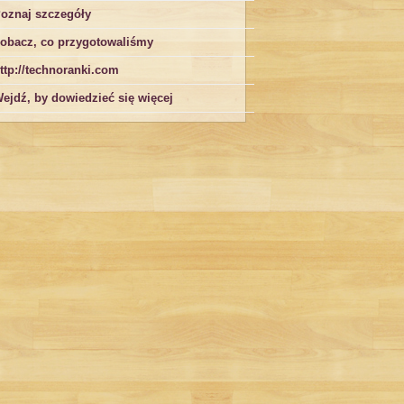
oznaj szczegóły
obacz, co przygotowaliśmy
ttp://technoranki.com
ejdź, by dowiedzieć się więcej