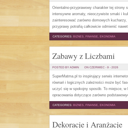
Orientalno-przyprawowy charakter tej strony 
intensywne aromaty, nieoczywiste smaki i kuli
zainteresować zarówno domowych kucharzy, j
przyprawy potrafią całkowicie odmienić nawet
CATEGORIES:
BIZNES, FINANSE, EKONOMIA
Zabawy z Liczbami
POSTED BY ADMIN
ON CZERWIEC - 9 - 2026
SuperMatma.pl to inspirujący serwis internet
równań i logicznych zależności może być fas
uczyć się w spokojny sposób. To miejsce, w
opracowania dotyczące zarówno podstawowy
CATEGORIES:
BIZNES, FINANSE, EKONOMIA
Dekoracje i Aranżacje