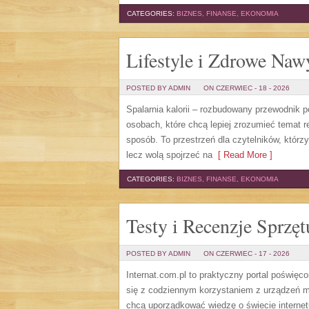
CATEGORIES:
BIZNES, FINANSE, EKONOMIA
Lifestyle i Zdrowe Naw
POSTED BY ADMIN
ON CZERWIEC - 18 - 2026
Spalarnia kalorii – rozbudowany przewodnik po
osobach, które chcą lepiej zrozumieć temat r
sposób. To przestrzeń dla czytelników, którz
lecz wolą spojrzeć na
[ Read More ]
CATEGORIES:
BIZNES, FINANSE, EKONOMIA
Testy i Recenzje Sprzęt
POSTED BY ADMIN
ON CZERWIEC - 17 - 2026
Internat.com.pl to praktyczny portal poświęc
się z codziennym korzystaniem z urządzeń 
chcą uporządkować wiedzę o świecie internet