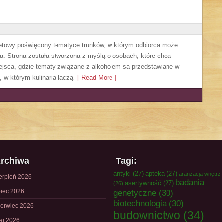
netowy poświęcony tematyce trunków, w którym odbiorca może
. Strona została stworzona z myślą o osobach, które chcą
jsca, gdzie tematy związane z alkoholem są przedstawiane w
 w którym kulinaria łączą
[ Read More ]
rchiwa
Tagi:
antyki
(27)
apteka
(27)
aranżacja wnętrz
ierpień 2026
badania
asertywność
(27)
(26)
piec 2026
genetyczne
(30)
biotechnologia
(30)
zerwiec 2026
budownictwo
(34)
aj 2026