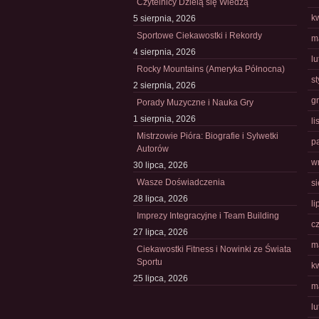
Czytelnicy Dzielą się Wiedzą
k
5 sierpnia, 2026
Sportowe Ciekawostki i Rekordy
m
4 sierpnia, 2026
l
Rocky Mountains (Ameryka Północna)
s
2 sierpnia, 2026
g
Porady Muzyczne i Nauka Gry
1 sierpnia, 2026
l
Mistrzowie Pióra: Biografie i Sylwetki
p
Autorów
w
30 lipca, 2026
Wasze Doświadczenia
s
28 lipca, 2026
li
Imprezy Integracyjne i Team Building
c
27 lipca, 2026
m
Ciekawostki Fitness i Nowinki ze Świata
Sportu
k
25 lipca, 2026
m
l