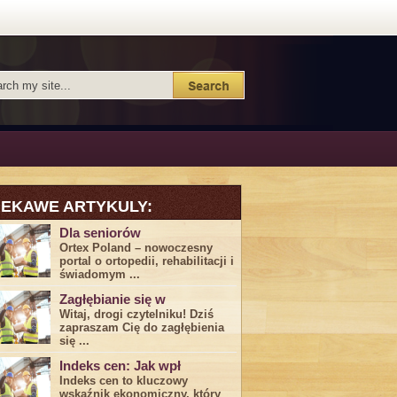
IEKAWE ARTYKULY:
Dla seniorów
Ortex Poland – nowoczesny
portal o ortopedii, rehabilitacji i
świadomym ...
Zagłębianie się w
Witaj, drogi ⁤czytelniku! Dziś
zapraszam Cię do‍ zagłębienia
‍się⁢ ...
Indeks cen: Jak wpł
Indeks cen to kluczowy
wskaźnik ekonomiczny, który