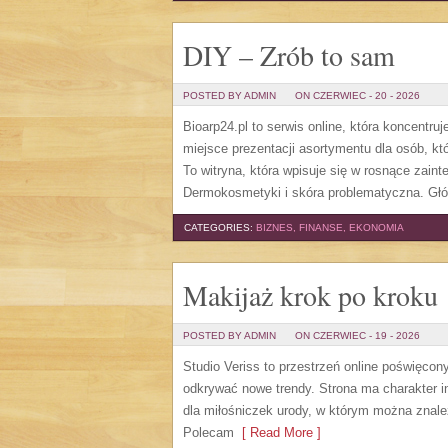
DIY – Zrób to sam
POSTED BY ADMIN
ON CZERWIEC - 20 - 2026
Bioarp24.pl to serwis online, która koncentru
miejsce prezentacji asortymentu dla osób, kt
To witryna, która wpisuje się w rosnące zain
Dermokosmetyki i skóra problematyczna. Gł
CATEGORIES:
BIZNES, FINANSE, EKONOMIA
Makijaż krok po kroku
POSTED BY ADMIN
ON CZERWIEC - 19 - 2026
Studio Veriss to przestrzeń online poświęco
odkrywać nowe trendy. Strona ma charakter in
dla miłośniczek urody, w którym można znale
Polecam
[ Read More ]