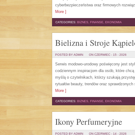
cyberbezpieczeństwa oraz firmowych rozwiąza
More ]
CATEGORIES:
BIZNES, FINANSE, EKONOMIA
Bielizna i Stroje Kąpie
POSTED BY ADMIN
ON CZERWIEC - 15 - 2026
Serwis modowo-urodowy poświęcony jest stylo
codziennym inspiracjom dla osób, które chcą 
myślą o czytelnikach, którzy szukają przys
rytuałów beauty, trendów oraz sprawdzonych 
More ]
CATEGORIES:
BIZNES, FINANSE, EKONOMIA
Ikony Perfumeryjne
POSTED BY ADMIN
ON CZERWIEC - 14 - 2026