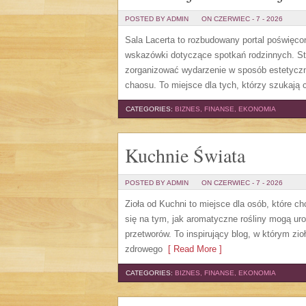
POSTED BY ADMIN
ON CZERWIEC - 7 - 2026
Sala Lacerta to rozbudowany portal poświęco
wskazówki dotyczące spotkań rodzinnych. St
zorganizować wydarzenie w sposób estetyczn
chaosu. To miejsce dla tych, którzy szukają
CATEGORIES:
BIZNES, FINANSE, EKONOMIA
Kuchnie Świata
POSTED BY ADMIN
ON CZERWIEC - 7 - 2026
Zioła od Kuchni to miejsce dla osób, które 
się na tym, jak aromatyczne rośliny mogą u
przetworów. To inspirujący blog, w którym zio
zdrowego
[ Read More ]
CATEGORIES:
BIZNES, FINANSE, EKONOMIA