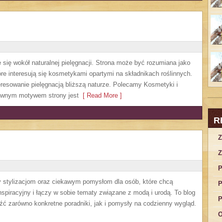
je się wokół naturalnej pielęgnacji. Strona może być rozumiana jako
óre interesują się kosmetykami opartymi na składnikach roślinnych.
teresowanie pielęgnacją bliższą naturze. Polecamy Kosmetyki i
ównym motywem strony jest
[ Read More ]
R
Z
Z
P
ny stylizacjom oraz ciekawym pomysłom dla osób, które chcą
P
spiracyjny i łączy w sobie tematy związane z modą i urodą. To blog
P
źć zarówno konkretne poradniki, jak i pomysły na codzienny wygląd.
O