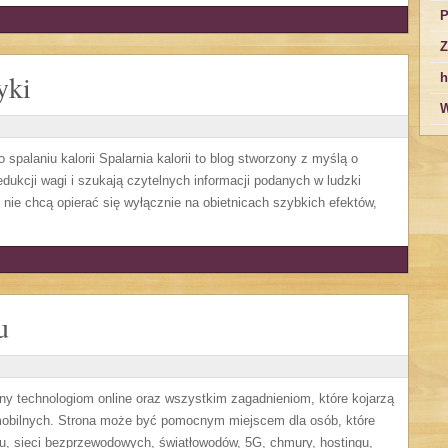
P
Z
yki
h
W
 spalaniu kalorii Spalarnia kalorii to blog stworzony z myślą o
edukcji wagi i szukają czytelnych informacji podanych w ludzki
y nie chcą opierać się wyłącznie na obietnicach szybkich efektów,
u
ony technologiom online oraz wszystkim zagadnieniom, które kojarzą
mobilnych. Strona może być pomocnym miejscem dla osób, które
u, sieci bezprzewodowych, światłowodów, 5G, chmury, hostingu,