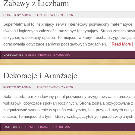
Zabawy z Liczbami
POSTED BY ADMIN
ON CZERWIEC - 9 - 2026
SuperMatma.pl to inspirujący serwis internetowy poświęcony matematyce, k
równań i logicznych zależności może być fascynujący. Strona została stw
uczyć się w spokojny sposób. To miejsce, w którym osoba przygotowując
opracowania dotyczące zarówno podstawowych zagadnień,
[ Read More ]
CATEGORIES:
BIZNES, FINANSE, EKONOMIA
Dekoracje i Aranżacje
POSTED BY ADMIN
ON CZERWIEC - 7 - 2026
Sala Lacerta to rozbudowany portal poświęcony przygotowywaniu uroczyst
wskazówki dotyczące spotkań rodzinnych. Strona została przygotowana z 
zorganizować wydarzenie w sposób estetyczny, bez przypadkowych decyzji
chaosu. To miejsce dla tych, którzy szukają czytelnych porad związanych 
CATEGORIES:
BIZNES, FINANSE, EKONOMIA