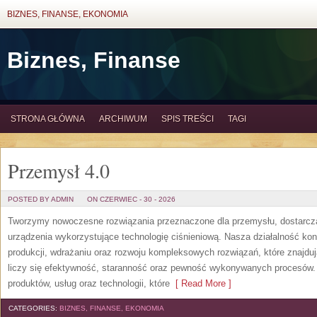
BIZNES, FINANSE, EKONOMIA
Biznes, Finanse
STRONA GŁÓWNA
ARCHIWUM
SPIS TREŚCI
TAGI
Przemysł 4.0
POSTED BY ADMIN
ON CZERWIEC - 30 - 2026
Tworzymy nowoczesne rozwiązania przeznaczone dla przemysłu, dostarcza
urządzenia wykorzystujące technologię ciśnieniową. Nasza działalność konc
produkcji, wdrażaniu oraz rozwoju kompleksowych rozwiązań, które znajdu
liczy się efektywność, staranność oraz pewność wykonywanych procesów. S
produktów, usług oraz technologii, które
[ Read More ]
CATEGORIES:
BIZNES, FINANSE, EKONOMIA