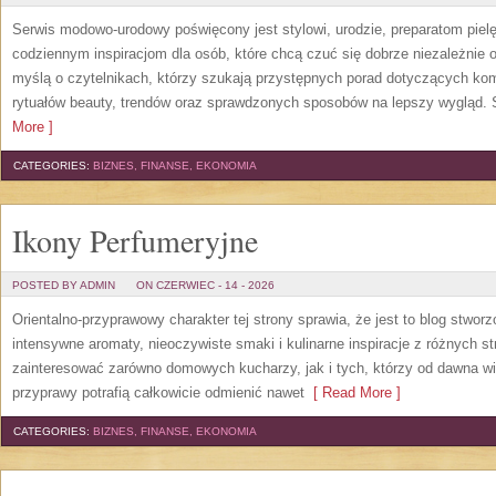
Serwis modowo-urodowy poświęcony jest stylowi, urodzie, preparatom piel
codziennym inspiracjom dla osób, które chcą czuć się dobrze niezależnie 
myślą o czytelnikach, którzy szukają przystępnych porad dotyczących k
rytuałów beauty, trendów oraz sprawdzonych sposobów na lepszy wygląd. S
More ]
CATEGORIES:
BIZNES, FINANSE, EKONOMIA
Ikony Perfumeryjne
POSTED BY ADMIN
ON CZERWIEC - 14 - 2026
Orientalno-przyprawowy charakter tej strony sprawia, że jest to blog stwor
intensywne aromaty, nieoczywiste smaki i kulinarne inspiracje z różnych st
zainteresować zarówno domowych kucharzy, jak i tych, którzy od dawna w
przyprawy potrafią całkowicie odmienić nawet
[ Read More ]
CATEGORIES:
BIZNES, FINANSE, EKONOMIA