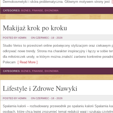
Dermokosmetyki i skóra problematyczna. Głównym motywem strony jest
[
CATEGORIES:
BIZNES, FINANSE, EKONOMIA
Makijaż krok po kroku
POSTED BY ADMIN
ON CZERWIEC - 19 - 2026
Studio Veriss to przestrzeń online poświęcony stylizacjom oraz ciekawym
odkrywać nowe trendy. Strona ma charakter inspiracyjny i łączy w sobie t
dla miłośniczek urody, w którym można znaleźć zarówno konkretne poradnik
Polecam
[ Read More ]
CATEGORIES:
BIZNES, FINANSE, EKONOMIA
Lifestyle i Zdrowe Nawyki
POSTED BY ADMIN
ON CZERWIEC - 18 - 2026
Spalarnia kalorii – rozbudowany przewodnik po spalaniu kalorii Spalarnia ka
osobach, które chcą lepiej zrozumieć temat redukcji wagi i szukają czytel