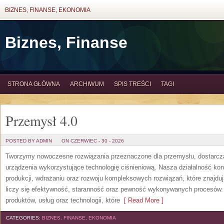
BIZNES, FINANSE, EKONOMIA
Biznes, Finanse
STRONA GŁÓWNA
ARCHIWUM
SPIS TREŚCI
TAGI
Przemysł 4.0
POSTED BY ADMIN
ON CZERWIEC - 30 - 2026
Tworzymy nowoczesne rozwiązania przeznaczone dla przemysłu, dostarcza
urządzenia wykorzystujące technologię ciśnieniową. Nasza działalność konc
produkcji, wdrażaniu oraz rozwoju kompleksowych rozwiązań, które znajdu
liczy się efektywność, staranność oraz pewność wykonywanych procesów. S
produktów, usług oraz technologii, które
[ Read More ]
CATEGORIES:
BIZNES, FINANSE, EKONOMIA