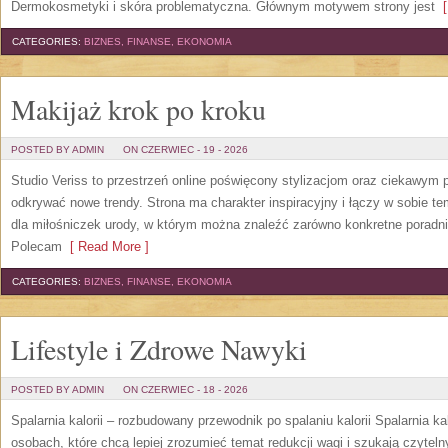
Dermokosmetyki i skóra problematyczna. Głównym motywem strony jest
[
CATEGORIES:
BIZNES, FINANSE, EKONOMIA
Makijaż krok po kroku
POSTED BY ADMIN
ON CZERWIEC - 19 - 2026
Studio Veriss to przestrzeń online poświęcony stylizacjom oraz ciekawym
odkrywać nowe trendy. Strona ma charakter inspiracyjny i łączy w sobie t
dla miłośniczek urody, w którym można znaleźć zarówno konkretne poradnik
Polecam
[ Read More ]
CATEGORIES:
BIZNES, FINANSE, EKONOMIA
Lifestyle i Zdrowe Nawyki
POSTED BY ADMIN
ON CZERWIEC - 18 - 2026
Spalarnia kalorii – rozbudowany przewodnik po spalaniu kalorii Spalarnia ka
osobach, które chcą lepiej zrozumieć temat redukcji wagi i szukają czytel