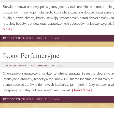
Serwis modowo-urodowy poświęcony jest stylowi, urodzie, preparatom piel
codziennym inspiracjom dla osób, które chcą czuć się dobrze niezależnie 
myślą o czytelnikach, którzy szukają przystępnych porad dotyczących k
rytuałów beauty, trendów oraz sprawdzonych sposobów na lepszy wygląd. S
More ]
CATEGORIES:
BIZNES, FINANSE, EKONOMIA
Ikony Perfumeryjne
POSTED BY ADMIN
ON CZERWIEC - 14 - 2026
Orientalno-przyprawowy charakter tej strony sprawia, że jest to blog stwor
intensywne aromaty, nieoczywiste smaki i kulinarne inspiracje z różnych st
zainteresować zarówno domowych kucharzy, jak i tych, którzy od dawna w
przyprawy potrafią całkowicie odmienić nawet
[ Read More ]
CATEGORIES:
BIZNES, FINANSE, EKONOMIA