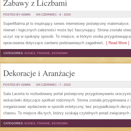
Zabawy z Liczbami
POSTED BY ADMIN
ON CZERWIEC - 9 - 2026
SuperMatma.pl to inspirujący serwis internetowy poświęcony matematyce, k
równań i logicznych zależności może być fascynujący. Strona została stw
uczyć się w spokojny sposób. To miejsce, w którym osoba przygotowując
opracowania dotyczące zarówno podstawowych zagadnień,
[ Read More ]
CATEGORIES:
BIZNES, FINANSE, EKONOMIA
Dekoracje i Aranżacje
POSTED BY ADMIN
ON CZERWIEC - 7 - 2026
Sala Lacerta to rozbudowany portal poświęcony przygotowywaniu uroczyst
wskazówki dotyczące spotkań rodzinnych. Strona została przygotowana z 
zorganizować wydarzenie w sposób estetyczny, bez przypadkowych decyzji
chaosu. To miejsce dla tych, którzy szukają czytelnych porad związanych 
CATEGORIES:
BIZNES, FINANSE, EKONOMIA