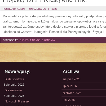
POSTED BY ADMIN
ON CZERWIEC - 6 - 2026
MalwinaAtras.pl to portal poradnikowy poświęcony fotografii, postprodukcji
graficznemu. To miejsce, w której miłość do wizualnej opowieści łączy się
zainteresować zarówno osoby, które dopiero stawiają pierwsze kroki w fotog
udoskonalać warsztat. Kategorie: Poradniki dla Początkujących i Edycja i
[
CATEGORIES:
BIZNES, FINANSE, EKONOMIA
Nowe wpisy:
Archiwa
Dieta sportowa
sierpień 2026
8 sierpnia, 2026
lipiec 2026
Dla seniorów
czerwiec 2026
7 sierpnia, 2026
maj 2026
Nowości i Premiery