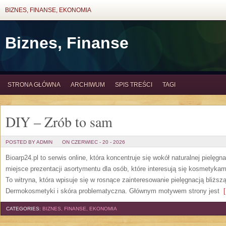
BIZNES, FINANSE, EKONOMIA
Biznes, Finanse
STRONA GŁÓWNA
ARCHIWUM
SPIS TREŚCI
TAGI
DIY – Zrób to sam
POSTED BY ADMIN
ON CZERWIEC - 20 - 2026
Bioarp24.pl to serwis online, która koncentruje się wokół naturalnej pielęg
miejsce prezentacji asortymentu dla osób, które interesują się kosmetykam
To witryna, która wpisuje się w rosnące zainteresowanie pielęgnacją bliżs
Dermokosmetyki i skóra problematyczna. Głównym motywem strony jest
[
CATEGORIES:
BIZNES, FINANSE, EKONOMIA