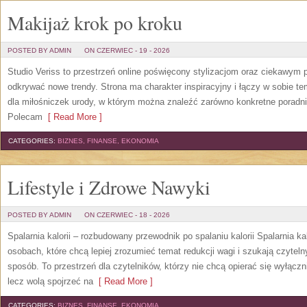
Makijaż krok po kroku
POSTED BY ADMIN
ON CZERWIEC - 19 - 2026
Studio Veriss to przestrzeń online poświęcony stylizacjom oraz ciekawym
odkrywać nowe trendy. Strona ma charakter inspiracyjny i łączy w sobie t
dla miłośniczek urody, w którym można znaleźć zarówno konkretne poradnik
Polecam
[ Read More ]
CATEGORIES:
BIZNES, FINANSE, EKONOMIA
Lifestyle i Zdrowe Nawyki
POSTED BY ADMIN
ON CZERWIEC - 18 - 2026
Spalarnia kalorii – rozbudowany przewodnik po spalaniu kalorii Spalarnia ka
osobach, które chcą lepiej zrozumieć temat redukcji wagi i szukają czytel
sposób. To przestrzeń dla czytelników, którzy nie chcą opierać się wyłączn
lecz wolą spojrzeć na
[ Read More ]
CATEGORIES:
BIZNES, FINANSE, EKONOMIA