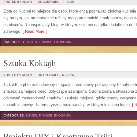
POSTED BY ADMIN
ON CZERWIEC - 7 - 2026
Zioła od Kuchni to miejsce dla osób, które chcą poznawać ziołową kuchni
się na tym, jak aromatyczne rośliny mogą urozmaicić smak potraw, napoj
przetworów. To inspirujący blog, w którym zioła nie są tylko dodatkiem do 
zdrowego
[ Read More ]
CATEGORIES:
BIZNES, FINANSE, EKONOMIA
Sztuka Koktajli
POSTED BY ADMIN
ON CZERWIEC - 6 - 2026
TadzikPije.pl to rozbudowany magazyn internetowy poświęcony tematyce t
znaleźć zajmujące treści dotyczące szampana. Strona została stworzona 
odkrywać różnorodność smaków i szukają miejsca, gdzie tematy związane
sposób klarowny. To tematyczna baza wiedzy, w którym kulinaria łączą
[ R
CATEGORIES:
BIZNES, FINANSE, EKONOMIA
Projekty DIY i Kreatywne Triki