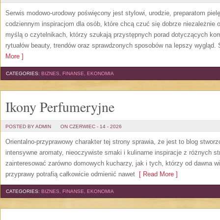
Serwis modowo-urodowy poświęcony jest stylowi, urodzie, preparatom piel
codziennym inspiracjom dla osób, które chcą czuć się dobrze niezależnie 
myślą o czytelnikach, którzy szukają przystępnych porad dotyczących k
rytuałów beauty, trendów oraz sprawdzonych sposobów na lepszy wygląd. S
More ]
CATEGORIES:
BIZNES, FINANSE, EKONOMIA
Ikony Perfumeryjne
POSTED BY ADMIN
ON CZERWIEC - 14 - 2026
Orientalno-przyprawowy charakter tej strony sprawia, że jest to blog stwor
intensywne aromaty, nieoczywiste smaki i kulinarne inspiracje z różnych st
zainteresować zarówno domowych kucharzy, jak i tych, którzy od dawna w
przyprawy potrafią całkowicie odmienić nawet
[ Read More ]
CATEGORIES:
BIZNES, FINANSE, EKONOMIA