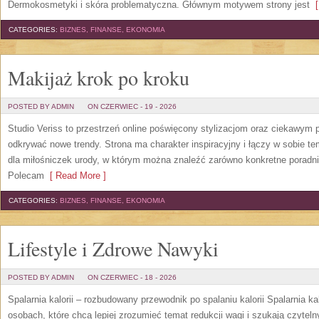
Dermokosmetyki i skóra problematyczna. Głównym motywem strony jest
[
CATEGORIES:
BIZNES, FINANSE, EKONOMIA
Makijaż krok po kroku
POSTED BY ADMIN
ON CZERWIEC - 19 - 2026
Studio Veriss to przestrzeń online poświęcony stylizacjom oraz ciekawym
odkrywać nowe trendy. Strona ma charakter inspiracyjny i łączy w sobie t
dla miłośniczek urody, w którym można znaleźć zarówno konkretne poradnik
Polecam
[ Read More ]
CATEGORIES:
BIZNES, FINANSE, EKONOMIA
Lifestyle i Zdrowe Nawyki
POSTED BY ADMIN
ON CZERWIEC - 18 - 2026
Spalarnia kalorii – rozbudowany przewodnik po spalaniu kalorii Spalarnia ka
osobach, które chcą lepiej zrozumieć temat redukcji wagi i szukają czytel