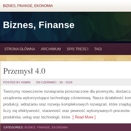
BIZNES, FINANSE, EKONOMIA
Biznes, Finanse
STRONA GŁÓWNA
ARCHIWUM
SPIS TREŚCI
TAGI
Przemysł 4.0
POSTED BY ADMIN
ON CZERWIEC - 30 - 2026
Tworzymy nowoczesne rozwiązania przeznaczone dla przemysłu, dostarcza
urządzenia wykorzystujące technologię ciśnieniową. Nasza działalność konc
produkcji, wdrażaniu oraz rozwoju kompleksowych rozwiązań, które znajdu
liczy się efektywność, staranność oraz pewność wykonywanych procesów. S
produktów, usług oraz technologii, które
[ Read More ]
CATEGORIES:
BIZNES, FINANSE, EKONOMIA