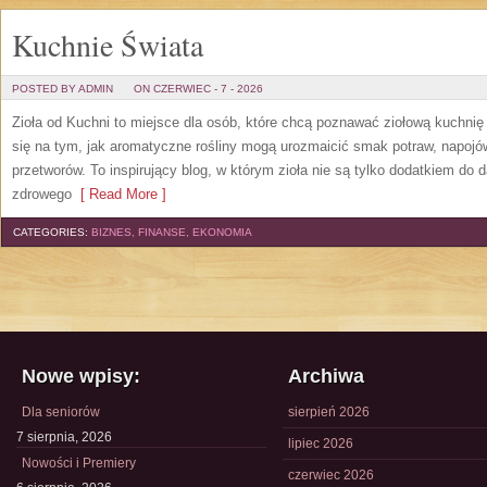
Kuchnie Świata
POSTED BY ADMIN
ON CZERWIEC - 7 - 2026
Zioła od Kuchni to miejsce dla osób, które chcą poznawać ziołową kuchni
się na tym, jak aromatyczne rośliny mogą urozmaicić smak potraw, napoj
przetworów. To inspirujący blog, w którym zioła nie są tylko dodatkiem do 
zdrowego
[ Read More ]
CATEGORIES:
BIZNES, FINANSE, EKONOMIA
Nowe wpisy:
Archiwa
Dla seniorów
sierpień 2026
7 sierpnia, 2026
lipiec 2026
Nowości i Premiery
czerwiec 2026