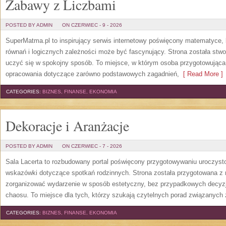
Zabawy z Liczbami
POSTED BY ADMIN
ON CZERWIEC - 9 - 2026
SuperMatma.pl to inspirujący serwis internetowy poświęcony matematyce, k
równań i logicznych zależności może być fascynujący. Strona została stw
uczyć się w spokojny sposób. To miejsce, w którym osoba przygotowując
opracowania dotyczące zarówno podstawowych zagadnień,
[ Read More ]
CATEGORIES:
BIZNES, FINANSE, EKONOMIA
Dekoracje i Aranżacje
POSTED BY ADMIN
ON CZERWIEC - 7 - 2026
Sala Lacerta to rozbudowany portal poświęcony przygotowywaniu uroczyst
wskazówki dotyczące spotkań rodzinnych. Strona została przygotowana z 
zorganizować wydarzenie w sposób estetyczny, bez przypadkowych decyzji
chaosu. To miejsce dla tych, którzy szukają czytelnych porad związanych 
CATEGORIES:
BIZNES, FINANSE, EKONOMIA