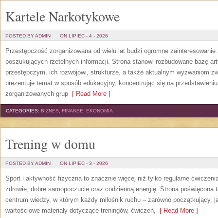
Kartele Narkotykowe
POSTED BY ADMIN
ON LIPIEC - 4 - 2026
Przestępczość zorganizowana od wielu lat budzi ogromne zainteresowanie 
poszukujących rzetelnych informacji. Strona stanowi rozbudowane bazę a
przestępczym, ich rozwojowi, strukturze, a także aktualnym wyzwaniom 
prezentuje temat w sposób edukacyjny, koncentrując się na przedstawieniu
zorganizowanych grup
[ Read More ]
CATEGORIES:
BIZNES, FINANSE, EKONOMIA
Trening w domu
POSTED BY ADMIN
ON LIPIEC - 3 - 2026
Sport i aktywność fizyczna to znacznie więcej niż tylko regularne ćwiczeni
zdrowie, dobre samopoczucie oraz codzienną energię. Strona poświęcona 
centrum wiedzy, w którym każdy miłośnik ruchu – zarówno początkujący, 
wartościowe materiały dotyczące treningów, ćwiczeń,
[ Read More ]