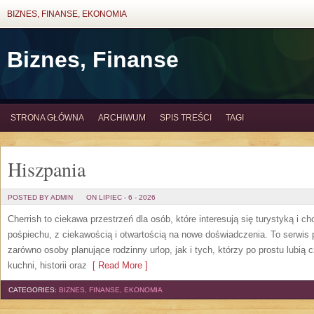
BIZNES, FINANSE, EKONOMIA
Biznes, Finanse
STRONA GŁÓWNA
ARCHIWUM
SPIS TREŚCI
TAGI
Hiszpania
POSTED BY ADMIN
ON LIPIEC - 6 - 2026
Cherrish to ciekawa przestrzeń dla osób, które interesują się turystyką i 
pośpiechu, z ciekawością i otwartością na nowe doświadczenia. To serwis
zarówno osoby planujące rodzinny urlop, jak i tych, którzy po prostu lubią c
kuchni, historii oraz
[ Read More ]
CATEGORIES:
BIZNES, FINANSE, EKONOMIA