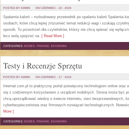
POSTED BY ADMIN
ON CZERWIEC - 18 - 2026
Spalarnia kalorii – rozbudowany przewodnik po spalaniu kalorii Spalarnia ka
osobach, które chcą lepiej zrozumieć temat redukcji wagi i szukają czytel
sposób. To przestrzeń dla czytelników, którzy nie chcą opierać się wyłączn
lecz wolą spojrzeć na
[ Read More ]
CATEGORIES:
BIZNES, FINANSE, EKONOMIA
Testy i Recenzje Sprzętu
POSTED BY ADMIN
ON CZERWIEC - 17 - 2026
Internat.com.pl to praktyczny portal poświęcony technologiom online oraz
się z codziennym korzystaniem z urządzeń mobilnych. Strona może być 
chcą uporządkować wiedzę o świecie internetu, sieci bezprzewodowych, św
cyberbezpieczeństwa oraz firmowych rozwiązań technologicznych. Nowości 
More ]
CATEGORIES:
BIZNES, FINANSE, EKONOMIA