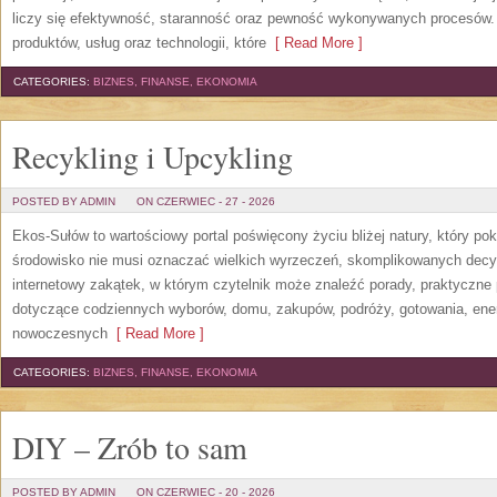
liczy się efektywność, staranność oraz pewność wykonywanych procesów. S
produktów, usług oraz technologii, które
[ Read More ]
CATEGORIES:
BIZNES, FINANSE, EKONOMIA
Recykling i Upcykling
POSTED BY ADMIN
ON CZERWIEC - 27 - 2026
Ekos-Sułów to wartościowy portal poświęcony życiu bliżej natury, który po
środowisko nie musi oznaczać wielkich wyrzeczeń, skomplikowanych decy
internetowy zakątek, w którym czytelnik może znaleźć porady, praktyczne 
dotyczące codziennych wyborów, domu, zakupów, podróży, gotowania, energi
nowoczesnych
[ Read More ]
CATEGORIES:
BIZNES, FINANSE, EKONOMIA
DIY – Zrób to sam
POSTED BY ADMIN
ON CZERWIEC - 20 - 2026