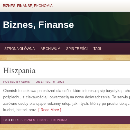
BIZNES, FINANSE, EKONOMIA
Biznes, Finanse
STRONA GŁÓWNA
ARCHIWUM
SPIS TREŚCI
TAGI
Hiszpania
POSTED BY ADMIN
ON LIPIEC - 6 - 2026
Cherrish to ciekawa przestrzeń dla osób, które interesują się turystyką i 
pośpiechu, z ciekawością i otwartością na nowe doświadczenia. To serwis
zarówno osoby planujące rodzinny urlop, jak i tych, którzy po prostu lubią c
kuchni, historii oraz
[ Read More ]
CATEGORIES:
BIZNES, FINANSE, EKONOMIA