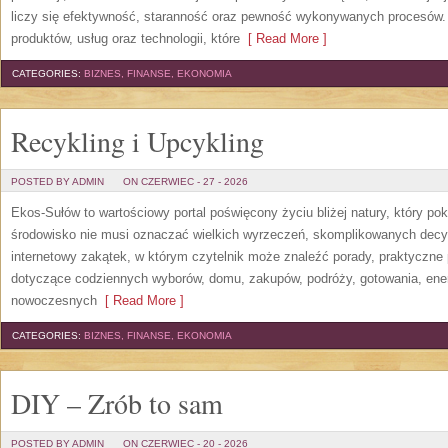
liczy się efektywność, staranność oraz pewność wykonywanych procesów. S
produktów, usług oraz technologii, które
[ Read More ]
CATEGORIES:
BIZNES, FINANSE, EKONOMIA
Recykling i Upcykling
POSTED BY ADMIN
ON CZERWIEC - 27 - 2026
Ekos-Sułów to wartościowy portal poświęcony życiu bliżej natury, który po
środowisko nie musi oznaczać wielkich wyrzeczeń, skomplikowanych decy
internetowy zakątek, w którym czytelnik może znaleźć porady, praktyczne 
dotyczące codziennych wyborów, domu, zakupów, podróży, gotowania, energi
nowoczesnych
[ Read More ]
CATEGORIES:
BIZNES, FINANSE, EKONOMIA
DIY – Zrób to sam
POSTED BY ADMIN
ON CZERWIEC - 20 - 2026