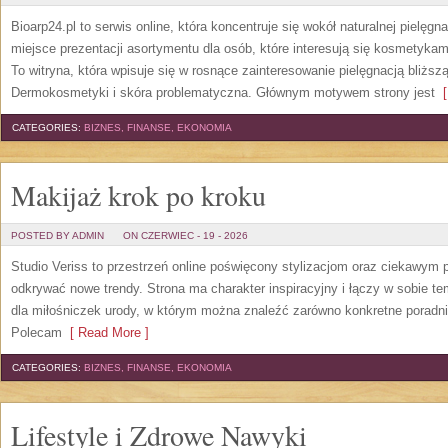
Bioarp24.pl to serwis online, która koncentruje się wokół naturalnej pielęg
miejsce prezentacji asortymentu dla osób, które interesują się kosmetykam
To witryna, która wpisuje się w rosnące zainteresowanie pielęgnacją bliżs
Dermokosmetyki i skóra problematyczna. Głównym motywem strony jest
[
CATEGORIES:
BIZNES, FINANSE, EKONOMIA
Makijaż krok po kroku
POSTED BY ADMIN
ON CZERWIEC - 19 - 2026
Studio Veriss to przestrzeń online poświęcony stylizacjom oraz ciekawym
odkrywać nowe trendy. Strona ma charakter inspiracyjny i łączy w sobie t
dla miłośniczek urody, w którym można znaleźć zarówno konkretne poradnik
Polecam
[ Read More ]
CATEGORIES:
BIZNES, FINANSE, EKONOMIA
Lifestyle i Zdrowe Nawyki