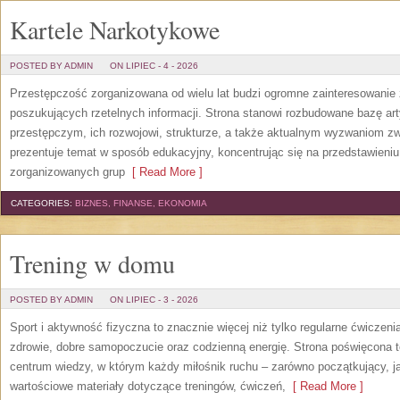
Kartele Narkotykowe
POSTED BY ADMIN
ON LIPIEC - 4 - 2026
Przestępczość zorganizowana od wielu lat budzi ogromne zainteresowanie 
poszukujących rzetelnych informacji. Strona stanowi rozbudowane bazę a
przestępczym, ich rozwojowi, strukturze, a także aktualnym wyzwaniom 
prezentuje temat w sposób edukacyjny, koncentrując się na przedstawieniu
zorganizowanych grup
[ Read More ]
CATEGORIES:
BIZNES, FINANSE, EKONOMIA
Trening w domu
POSTED BY ADMIN
ON LIPIEC - 3 - 2026
Sport i aktywność fizyczna to znacznie więcej niż tylko regularne ćwiczeni
zdrowie, dobre samopoczucie oraz codzienną energię. Strona poświęcona 
centrum wiedzy, w którym każdy miłośnik ruchu – zarówno początkujący, 
wartościowe materiały dotyczące treningów, ćwiczeń,
[ Read More ]