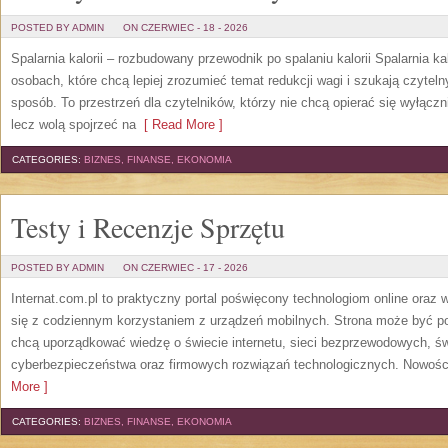
POSTED BY ADMIN
ON CZERWIEC - 18 - 2026
Spalarnia kalorii – rozbudowany przewodnik po spalaniu kalorii Spalarnia ka
osobach, które chcą lepiej zrozumieć temat redukcji wagi i szukają czytel
sposób. To przestrzeń dla czytelników, którzy nie chcą opierać się wyłączn
lecz wolą spojrzeć na
[ Read More ]
CATEGORIES:
BIZNES, FINANSE, EKONOMIA
Testy i Recenzje Sprzętu
POSTED BY ADMIN
ON CZERWIEC - 17 - 2026
Internat.com.pl to praktyczny portal poświęcony technologiom online oraz
się z codziennym korzystaniem z urządzeń mobilnych. Strona może być 
chcą uporządkować wiedzę o świecie internetu, sieci bezprzewodowych, św
cyberbezpieczeństwa oraz firmowych rozwiązań technologicznych. Nowości 
More ]
CATEGORIES:
BIZNES, FINANSE, EKONOMIA