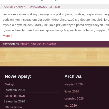
POSTED BY ADMIN
ON CZERWIEC - 15 - 2026
Serwis modowo-urodowy poświęcony jest stylowi, urodzie, preparatom piel
codziennym inspiracjom dla osób, które chcą czuć się dobrze niezależnie 
myślą o czytelnikach, którzy szukają przystępnych porad dotyczących k
rytuałów beauty, trendów oraz sprawdzonych sposobów na lepszy wygląd. S
More ]
CATEGORIES:
BIZNES, FINANSE, EKONOMIA
Nowe wpisy:
Archiwa
Meksyk
sierpień 2026
9 sierpnia, 2026
lipiec 2026
Dieta sportowa
czerwiec 2026
8 sierpnia, 2026
maj 2026
Dla seniorów