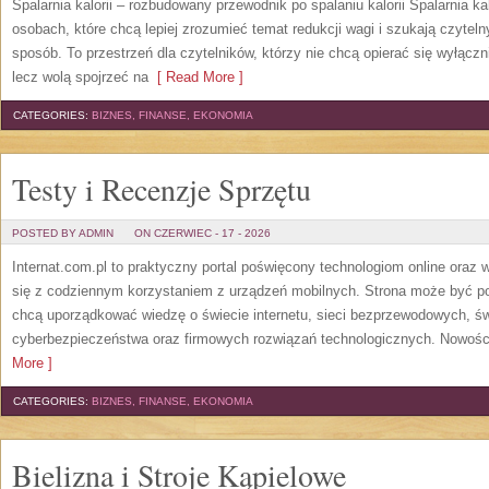
Spalarnia kalorii – rozbudowany przewodnik po spalaniu kalorii Spalarnia ka
osobach, które chcą lepiej zrozumieć temat redukcji wagi i szukają czytel
sposób. To przestrzeń dla czytelników, którzy nie chcą opierać się wyłączn
lecz wolą spojrzeć na
[ Read More ]
CATEGORIES:
BIZNES, FINANSE, EKONOMIA
Testy i Recenzje Sprzętu
POSTED BY ADMIN
ON CZERWIEC - 17 - 2026
Internat.com.pl to praktyczny portal poświęcony technologiom online oraz
się z codziennym korzystaniem z urządzeń mobilnych. Strona może być 
chcą uporządkować wiedzę o świecie internetu, sieci bezprzewodowych, św
cyberbezpieczeństwa oraz firmowych rozwiązań technologicznych. Nowości 
More ]
CATEGORIES:
BIZNES, FINANSE, EKONOMIA
Bielizna i Stroje Kąpielowe