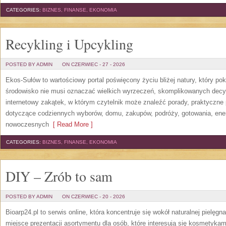
CATEGORIES:
BIZNES, FINANSE, EKONOMIA
Recykling i Upcykling
POSTED BY ADMIN
ON CZERWIEC - 27 - 2026
Ekos-Sułów to wartościowy portal poświęcony życiu bliżej natury, który po
środowisko nie musi oznaczać wielkich wyrzeczeń, skomplikowanych decy
internetowy zakątek, w którym czytelnik może znaleźć porady, praktyczne 
dotyczące codziennych wyborów, domu, zakupów, podróży, gotowania, energi
nowoczesnych
[ Read More ]
CATEGORIES:
BIZNES, FINANSE, EKONOMIA
DIY – Zrób to sam
POSTED BY ADMIN
ON CZERWIEC - 20 - 2026
Bioarp24.pl to serwis online, która koncentruje się wokół naturalnej pielęg
miejsce prezentacji asortymentu dla osób, które interesują się kosmetykam