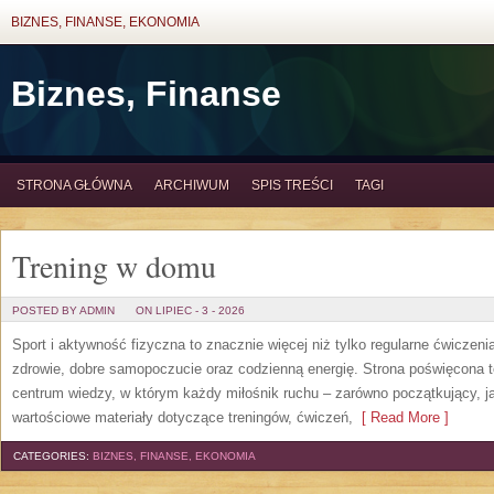
BIZNES, FINANSE, EKONOMIA
Biznes, Finanse
STRONA GŁÓWNA
ARCHIWUM
SPIS TREŚCI
TAGI
Trening w domu
POSTED BY ADMIN
ON LIPIEC - 3 - 2026
Sport i aktywność fizyczna to znacznie więcej niż tylko regularne ćwiczeni
zdrowie, dobre samopoczucie oraz codzienną energię. Strona poświęcona 
centrum wiedzy, w którym każdy miłośnik ruchu – zarówno początkujący, 
wartościowe materiały dotyczące treningów, ćwiczeń,
[ Read More ]
CATEGORIES:
BIZNES, FINANSE, EKONOMIA