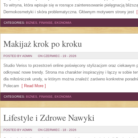
To witryna, która wpisuje się w rosnące zainteresowanie pielęgnacją bliżs
Dermokosmetyki i skóra problematyczna. Głównym motywem strony jest
[
CATEGORIES:
BIZNES, FINANSE, EKONOMIA
Makijaż krok po kroku
POSTED BY ADMIN
ON CZERWIEC - 19 - 2026
Studio Veriss to przestrzeń online poświęcony stylizacjom oraz ciekawym
odkrywać nowe trendy. Strona ma charakter inspiracyjny i łączy w sobie t
dla miłośniczek urody, w którym można znaleźć zarówno konkretne poradnik
Polecam
[ Read More ]
CATEGORIES:
BIZNES, FINANSE, EKONOMIA
Lifestyle i Zdrowe Nawyki
POSTED BY ADMIN
ON CZERWIEC - 18 - 2026