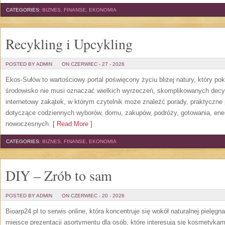
CATEGORIES:
BIZNES, FINANSE, EKONOMIA
Recykling i Upcykling
POSTED BY ADMIN
ON CZERWIEC - 27 - 2026
Ekos-Sułów to wartościowy portal poświęcony życiu bliżej natury, który po
środowisko nie musi oznaczać wielkich wyrzeczeń, skomplikowanych decy
internetowy zakątek, w którym czytelnik może znaleźć porady, praktyczne 
dotyczące codziennych wyborów, domu, zakupów, podróży, gotowania, energi
nowoczesnych
[ Read More ]
CATEGORIES:
BIZNES, FINANSE, EKONOMIA
DIY – Zrób to sam
POSTED BY ADMIN
ON CZERWIEC - 20 - 2026
Bioarp24.pl to serwis online, która koncentruje się wokół naturalnej pielęg
miejsce prezentacji asortymentu dla osób, które interesują się kosmetykam