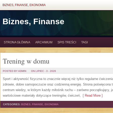
BIZNES, FINANSE, EKONOMIA
Biznes, Finanse
STRONA GŁÓWNA
ARCHIWUM
SPIS TREŚCI
TAGI
Trening w domu
POSTED BY ADMIN
ON LIPIEC - 3 - 2026
Sport i aktywność fizyczna to znacznie więcej niż tylko regularne ćwiczeni
zdrowie, dobre samopoczucie oraz codzienną energię. Strona poświęcona 
centrum wiedzy, w którym każdy miłośnik ruchu – zarówno początkujący, 
wartościowe materiały dotyczące treningów, ćwiczeń,
[ Read More ]
CATEGORIES:
BIZNES, FINANSE, EKONOMIA