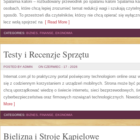
Spalarnia kalorii – rozbudowany przewodnik po spalaniu kalorii Spalarnia ka
osobach, które chcą lepiej zrozumieć temat redukcji wagi i szukają czytel
sposób. To przestrzeń dla czytelników, którzy nie chcą opierać się wyłączn
lecz wolą spojrzeć na
[ Read More ]
CATEGORIES:
BIZNES, FINANSE, EKONOMIA
Testy i Recenzje Sprzętu
POSTED BY ADMIN
ON CZERWIEC - 17 - 2026
Internat.com.pl to praktyczny portal poświęcony technologiom online oraz
się z codziennym korzystaniem z urządzeń mobilnych. Strona może być 
chcą uporządkować wiedzę o świecie internetu, sieci bezprzewodowych, św
cyberbezpieczeństwa oraz firmowych rozwiązań technologicznych. Nowości 
More ]
CATEGORIES:
BIZNES, FINANSE, EKONOMIA
Bielizna i Stroje Kąpielowe