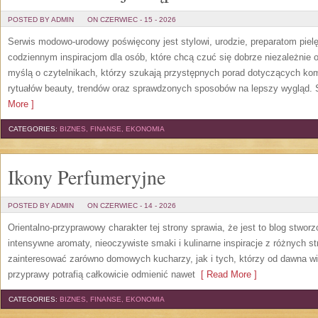
POSTED BY ADMIN
ON CZERWIEC - 15 - 2026
Serwis modowo-urodowy poświęcony jest stylowi, urodzie, preparatom piel
codziennym inspiracjom dla osób, które chcą czuć się dobrze niezależnie 
myślą o czytelnikach, którzy szukają przystępnych porad dotyczących k
rytuałów beauty, trendów oraz sprawdzonych sposobów na lepszy wygląd. S
More ]
CATEGORIES:
BIZNES, FINANSE, EKONOMIA
Ikony Perfumeryjne
POSTED BY ADMIN
ON CZERWIEC - 14 - 2026
Orientalno-przyprawowy charakter tej strony sprawia, że jest to blog stwor
intensywne aromaty, nieoczywiste smaki i kulinarne inspiracje z różnych st
zainteresować zarówno domowych kucharzy, jak i tych, którzy od dawna w
przyprawy potrafią całkowicie odmienić nawet
[ Read More ]
CATEGORIES:
BIZNES, FINANSE, EKONOMIA