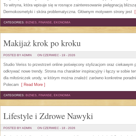
To witryna, która wpisuje się w rosnące zainteresowanie pielęgnacją bliżs
Dermokosmetyki i skóra problematyczna. Głównym motywem strony jest
[
CATEGORIES:
BIZNES, FINANSE, EKONOMIA
Makijaż krok po kroku
POSTED BY ADMIN
ON CZERWIEC - 19 - 2026
Studio Veriss to przestrzeń online poświęcony stylizacjom oraz ciekawym
odkrywać nowe trendy. Strona ma charakter inspiracyjny i łączy w sobie t
dla miłośniczek urody, w którym można znaleźć zarówno konkretne poradnik
Polecam
[ Read More ]
CATEGORIES:
BIZNES, FINANSE, EKONOMIA
Lifestyle i Zdrowe Nawyki
POSTED BY ADMIN
ON CZERWIEC - 18 - 2026