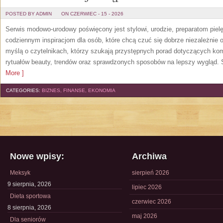
POSTED BY ADMIN
ON CZERWIEC - 15 - 2026
Serwis modowo-urodowy poświęcony jest stylowi, urodzie, preparatom piel
codziennym inspiracjom dla osób, które chcą czuć się dobrze niezależnie 
myślą o czytelnikach, którzy szukają przystępnych porad dotyczących k
rytuałów beauty, trendów oraz sprawdzonych sposobów na lepszy wygląd. S
More ]
CATEGORIES:
BIZNES, FINANSE, EKONOMIA
Nowe wpisy:
Archiwa
Meksyk
sierpień 2026
9 sierpnia, 2026
lipiec 2026
Dieta sportowa
czerwiec 2026
8 sierpnia, 2026
maj 2026
Dla seniorów