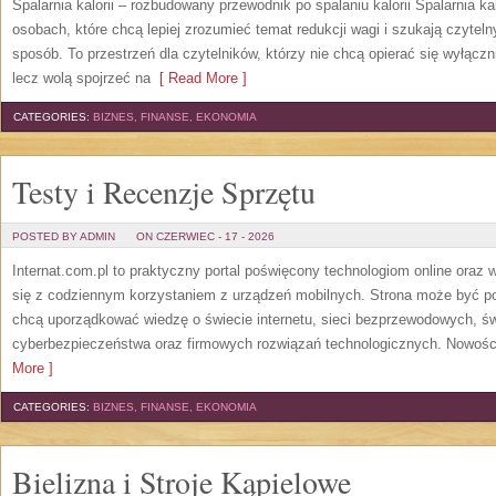
Spalarnia kalorii – rozbudowany przewodnik po spalaniu kalorii Spalarnia ka
osobach, które chcą lepiej zrozumieć temat redukcji wagi i szukają czytel
sposób. To przestrzeń dla czytelników, którzy nie chcą opierać się wyłączn
lecz wolą spojrzeć na
[ Read More ]
CATEGORIES:
BIZNES, FINANSE, EKONOMIA
Testy i Recenzje Sprzętu
POSTED BY ADMIN
ON CZERWIEC - 17 - 2026
Internat.com.pl to praktyczny portal poświęcony technologiom online oraz
się z codziennym korzystaniem z urządzeń mobilnych. Strona może być 
chcą uporządkować wiedzę o świecie internetu, sieci bezprzewodowych, św
cyberbezpieczeństwa oraz firmowych rozwiązań technologicznych. Nowości 
More ]
CATEGORIES:
BIZNES, FINANSE, EKONOMIA
Bielizna i Stroje Kąpielowe