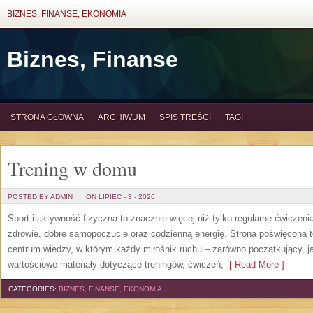
BIZNES, FINANSE, EKONOMIA
Biznes, Finanse
STRONA GŁÓWNA
ARCHIWUM
SPIS TREŚCI
TAGI
Trening w domu
POSTED BY ADMIN
ON LIPIEC - 3 - 2026
Sport i aktywność fizyczna to znacznie więcej niż tylko regularne ćwiczeni
zdrowie, dobre samopoczucie oraz codzienną energię. Strona poświęcona 
centrum wiedzy, w którym każdy miłośnik ruchu – zarówno początkujący, 
wartościowe materiały dotyczące treningów, ćwiczeń,
[ Read More ]
CATEGORIES:
BIZNES, FINANSE, EKONOMIA