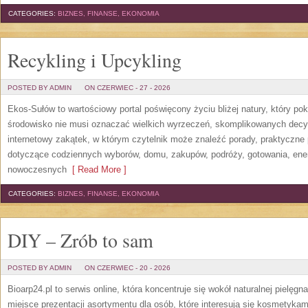
CATEGORIES:
BIZNES, FINANSE, EKONOMIA
Recykling i Upcykling
POSTED BY ADMIN
ON CZERWIEC - 27 - 2026
Ekos-Sułów to wartościowy portal poświęcony życiu bliżej natury, który po
środowisko nie musi oznaczać wielkich wyrzeczeń, skomplikowanych decy
internetowy zakątek, w którym czytelnik może znaleźć porady, praktyczne 
dotyczące codziennych wyborów, domu, zakupów, podróży, gotowania, energi
nowoczesnych
[ Read More ]
CATEGORIES:
BIZNES, FINANSE, EKONOMIA
DIY – Zrób to sam
POSTED BY ADMIN
ON CZERWIEC - 20 - 2026
Bioarp24.pl to serwis online, która koncentruje się wokół naturalnej pielęg
miejsce prezentacji asortymentu dla osób, które interesują się kosmetykam