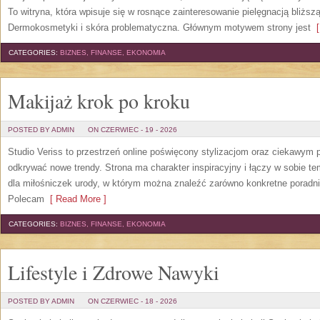
To witryna, która wpisuje się w rosnące zainteresowanie pielęgnacją bliżs
Dermokosmetyki i skóra problematyczna. Głównym motywem strony jest
[
CATEGORIES:
BIZNES, FINANSE, EKONOMIA
Makijaż krok po kroku
POSTED BY ADMIN
ON CZERWIEC - 19 - 2026
Studio Veriss to przestrzeń online poświęcony stylizacjom oraz ciekawym
odkrywać nowe trendy. Strona ma charakter inspiracyjny i łączy w sobie t
dla miłośniczek urody, w którym można znaleźć zarówno konkretne poradnik
Polecam
[ Read More ]
CATEGORIES:
BIZNES, FINANSE, EKONOMIA
Lifestyle i Zdrowe Nawyki
POSTED BY ADMIN
ON CZERWIEC - 18 - 2026