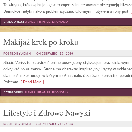
To witryna, która wpisuje się w rosnące zainteresowanie pielęgnacją bliżs
Dermokosmetyki i skóra problematyczna. Głównym motywem strony jest
[
CATEGORIES:
BIZNES, FINANSE, EKONOMIA
Makijaż krok po kroku
POSTED BY ADMIN
ON CZERWIEC - 19 - 2026
Studio Veriss to przestrzeń online poświęcony stylizacjom oraz ciekawym
odkrywać nowe trendy. Strona ma charakter inspiracyjny i łączy w sobie t
dla miłośniczek urody, w którym można znaleźć zarówno konkretne poradnik
Polecam
[ Read More ]
CATEGORIES:
BIZNES, FINANSE, EKONOMIA
Lifestyle i Zdrowe Nawyki
POSTED BY ADMIN
ON CZERWIEC - 18 - 2026