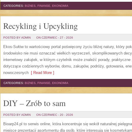
CATEGORIES:
BIZNES, FINANSE, EKONOMIA
Recykling i Upcykling
POSTED BY ADMIN
ON CZERWIEC - 27 - 2026
Ekos-Sułów to wartościowy portal poświęcony życiu bliżej natury, który po
środowisko nie musi oznaczać wielkich wyrzeczeń, skomplikowanych decy
internetowy zakątek, w którym czytelnik może znaleźć porady, praktyczne 
dotyczące codziennych wyborów, domu, zakupów, podróży, gotowania, energi
nowoczesnych
[ Read More ]
CATEGORIES:
BIZNES, FINANSE, EKONOMIA
DIY – Zrób to sam
POSTED BY ADMIN
ON CZERWIEC - 20 - 2026
Bioarp24.pl to serwis online, która koncentruje się wokół naturalnej pielęg
miejsce prezentacji asortymentu dla osób, które interesują się kosmetykam