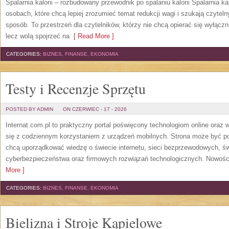
Spalarnia kalorii – rozbudowany przewodnik po spalaniu kalorii Spalarnia ka
osobach, które chcą lepiej zrozumieć temat redukcji wagi i szukają czytel
sposób. To przestrzeń dla czytelników, którzy nie chcą opierać się wyłączn
lecz wolą spojrzeć na
[ Read More ]
CATEGORIES:
BIZNES, FINANSE, EKONOMIA
Testy i Recenzje Sprzętu
POSTED BY ADMIN
ON CZERWIEC - 17 - 2026
Internat.com.pl to praktyczny portal poświęcony technologiom online oraz
się z codziennym korzystaniem z urządzeń mobilnych. Strona może być 
chcą uporządkować wiedzę o świecie internetu, sieci bezprzewodowych, św
cyberbezpieczeństwa oraz firmowych rozwiązań technologicznych. Nowości 
More ]
CATEGORIES:
BIZNES, FINANSE, EKONOMIA
Bielizna i Stroje Kąpielowe