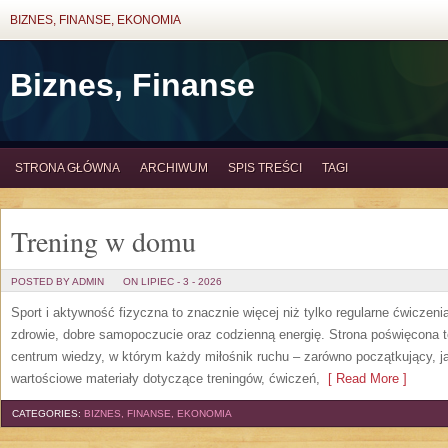
BIZNES, FINANSE, EKONOMIA
Biznes, Finanse
STRONA GŁÓWNA
ARCHIWUM
SPIS TREŚCI
TAGI
Trening w domu
POSTED BY ADMIN
ON LIPIEC - 3 - 2026
Sport i aktywność fizyczna to znacznie więcej niż tylko regularne ćwiczeni
zdrowie, dobre samopoczucie oraz codzienną energię. Strona poświęcona 
centrum wiedzy, w którym każdy miłośnik ruchu – zarówno początkujący, 
wartościowe materiały dotyczące treningów, ćwiczeń,
[ Read More ]
CATEGORIES:
BIZNES, FINANSE, EKONOMIA