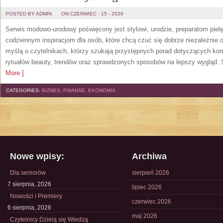
POSTED BY ADMIN
ON CZERWIEC - 15 - 2026
Serwis modowo-urodowy poświęcony jest stylowi, urodzie, preparatom piel
codziennym inspiracjom dla osób, które chcą czuć się dobrze niezależnie 
myślą o czytelnikach, którzy szukają przystępnych porad dotyczących k
rytuałów beauty, trendów oraz sprawdzonych sposobów na lepszy wygląd. S
More ]
CATEGORIES:
BIZNES, FINANSE, EKONOMIA
Nowe wpisy:
Archiwa
Dla seniorów
sierpień 2026
7 sierpnia, 2026
lipiec 2026
Nowości i Premiery
czerwiec 2026
6 sierpnia, 2026
maj 2026
Czytelnicy Dzielą się Wiedzą