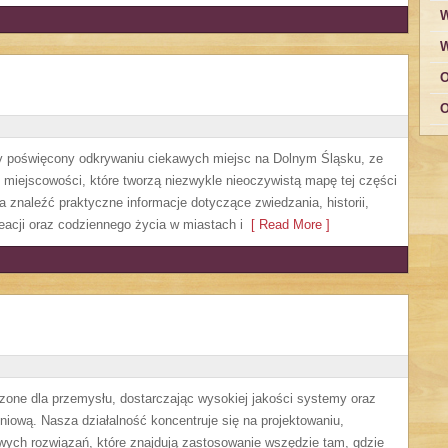
W
W
O
O
y poświęcony odkrywaniu ciekawych miejsc na Dolnym Śląsku, ze
miejscowości, które tworzą niezwykle nieoczywistą mapę tej części
 znaleźć praktyczne informacje dotyczące zwiedzania, historii,
kreacji oraz codziennego życia w miastach i
[ Read More ]
ne dla przemysłu, dostarczając wysokiej jakości systemy oraz
niową. Nasza działalność koncentruje się na projektowaniu,
wych rozwiązań, które znajdują zastosowanie wszędzie tam, gdzie