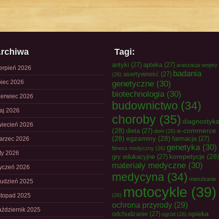
rchiwa
Tagi:
antyki
(27)
apteka
(27)
aranżacja wnętrz
ierpień 2026
badania
asertywność
(27)
(26)
piec 2026
genetyczne
(30)
biotechnologia
(30)
zerwiec 2026
budownictwo
(34)
aj 2026
choroby
(35)
diagnostyk
wiecień 2026
(28)
e-commerce
dieta
(27)
dom
(26)
(28)
egzaminy
(28)
farmacja
(27)
arzec 2026
genetyka
(30)
fitness medyczny
(26)
uty 2026
korepetycje
(28
gry edukacyjne
(27)
materiały medyczne
(30)
tyczeń 2026
medycyna
(34)
mieszkanie
rudzień 2025
motocykle
(39)
istopad 2025
(26)
ochrona przyrody
(29)
aździernik 2025
opieka
odchudzanie
(27)
ogród
(26)