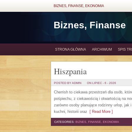
BIZNES, FINANSE, EKONOMIA
Biznes, Finanse
STRONA GŁÓWNA
ARCHIWUM
SPIS TR
Hiszpania
POSTED BY ADMIN
ON LIPIEC - 6 - 2026
Cherrish to ciekawa przestrzeń dla osób, któr
pośpiechu, z ciekawością i otwartością na n
zarówno osoby planujące rodzinny urlop, jak i 
kuchni, historii oraz
[ Read More ]
CATEGORIES:
BIZNES, FINANSE, EKONOMIA