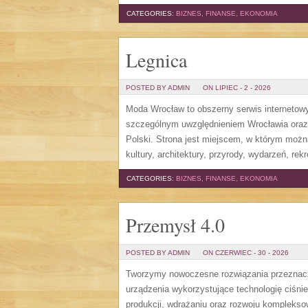
CATEGORIES:
BIZNES, FINANSE, EKONOMIA
Legnica
POSTED BY ADMIN
ON LIPIEC - 2 - 2026
Moda Wrocław to obszerny serwis internetow
szczególnym uwzględnieniem Wrocławia oraz 
Polski. Strona jest miejscem, w którym można
kultury, architektury, przyrody, wydarzeń, re
CATEGORIES:
BIZNES, FINANSE, EKONOMIA
Przemysł 4.0
POSTED BY ADMIN
ON CZERWIEC - 30 - 2026
Tworzymy nowoczesne rozwiązania przeznaczo
urządzenia wykorzystujące technologię ciśnie
produkcji, wdrażaniu oraz rozwoju komplekso