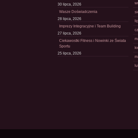
w
30 lipca, 2026
Wasze Doświadczenia
s
28 lipca, 2026
li
Imprezy Integracyjne i Team Building
c
27 lipca, 2026
m
Ciekawostki Fitness i Nowinki ze Świata
Sportu
k
25 lipca, 2026
m
l