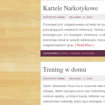
Kartele Narkotykowe
POSTED BY ADMIN
ON LIPIEC - 4 - 2026
Przestępczość zorganizowana od wielu lat bu
poszukujących rzetelnych informacji. Stron
przestępczym, ich rozwojowi, strukturze, a
prezentuje temat w sposób edukacyjny, konce
zorganizowanych grup
[ Read More ]
CATEGORIES:
BIZNES, FINANSE, EKONOMIA
Trening w domu
POSTED BY ADMIN
ON LIPIEC - 3 - 2026
Sport i aktywność fizyczna to znacznie więcej
zdrowie, dobre samopoczucie oraz codzienną
centrum wiedzy, w którym każdy miłośnik ru
wartościowe materiały dotyczące treningów, 