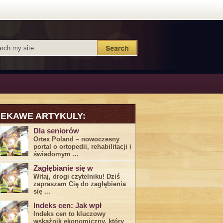
IEKAWE ARTYKULY:
Dla seniorów
Ortex Poland – nowoczesny
portal o ortopedii, rehabilitacji i
świadomym ...
Zagłębianie się w
Witaj, drogi ⁤czytelniku! Dziś
zapraszam Cię do‍ zagłębienia
‍się⁢ ...
Indeks cen: Jak wpł
Indeks cen to kluczowy
wskaźnik ekonomiczny, który