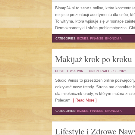
Bioarp24.pl to serwis online, która koncentru
miejsce prezentacji asortymentu dla osób, kt
To witryna, która wpisuje się w rosnące zain
Dermokosmetyki i skóra problematyczna. Gł
CATEGORIES:
BIZNES, FINANSE, EKONOMIA
Makijaż krok po kroku
POSTED BY ADMIN
ON CZERWIEC - 19 - 2026
Studio Veriss to przestrzeń online poświęco
odkrywać nowe trendy. Strona ma charakter in
dla miłośniczek urody, w którym można znale
Polecam
[ Read More ]
CATEGORIES:
BIZNES, FINANSE, EKONOMIA
Lifestyle i Zdrowe Naw