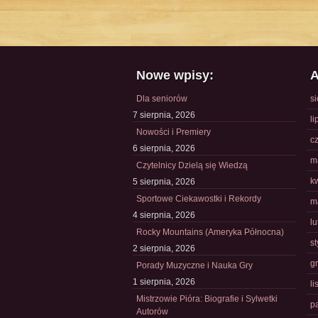
Nowe wpisy:
A
Dla seniorów
s
7 sierpnia, 2026
li
Nowości i Premiery
c
6 sierpnia, 2026
m
Czytelnicy Dzielą się Wiedzą
k
5 sierpnia, 2026
Sportowe Ciekawostki i Rekordy
m
4 sierpnia, 2026
l
Rocky Mountains (Ameryka Północna)
s
2 sierpnia, 2026
g
Porady Muzyczne i Nauka Gry
1 sierpnia, 2026
l
Mistrzowie Pióra: Biografie i Sylwetki
p
Autorów