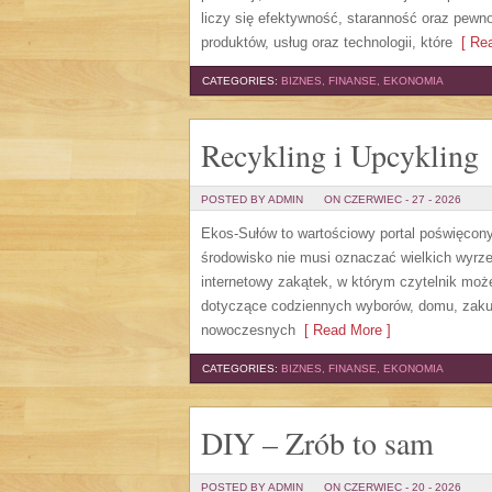
liczy się efektywność, staranność oraz pewn
produktów, usług oraz technologii, które
[ Rea
CATEGORIES:
BIZNES, FINANSE, EKONOMIA
Recykling i Upcykling
POSTED BY ADMIN
ON CZERWIEC - 27 - 2026
Ekos-Sułów to wartościowy portal poświęcony 
środowisko nie musi oznaczać wielkich wyrz
internetowy zakątek, w którym czytelnik może
dotyczące codziennych wyborów, domu, zakupó
nowoczesnych
[ Read More ]
CATEGORIES:
BIZNES, FINANSE, EKONOMIA
DIY – Zrób to sam
POSTED BY ADMIN
ON CZERWIEC - 20 - 2026