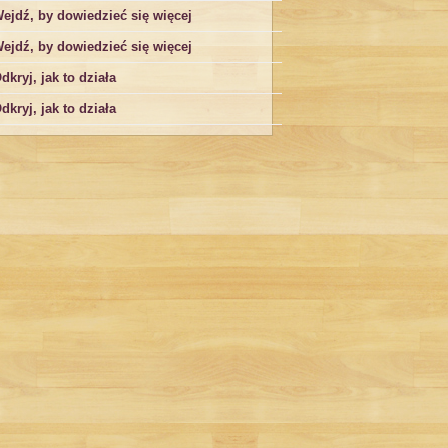
ejdź, by dowiedzieć się więcej
ejdź, by dowiedzieć się więcej
dkryj, jak to działa
dkryj, jak to działa