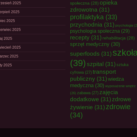
opieka
społeczna
(28)
rzesień 2025
zdrowotna
(31)
ierpień 2025
profilaktyka
(33)
piec 2025
przychodnia
(31)
psychologia
(2
zerwiec 2025
psychologia społeczna
(29)
recepty
(31)
rehabilitacja
(28)
aj 2025
sprzęt medyczny
(30)
wiecień 2025
szkoł
superfoods
(31)
arzec 2025
(39)
szpital
(31)
sztuka
uty 2025
transport
cyfrowa
(27)
publiczny
(31)
wiedza
medyczna
(30)
wyposażenie wnętrz
zajęcia
zabawa
(27)
(26)
dodatkowe
(31)
zdrowe
zdrowie
żywienie
(31)
(34)