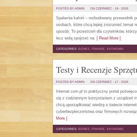
POSTED BY ADMIN
ON CZERWIEC - 18 - 2026
Spalarnia kalorii – rozbudowany przewodnik po
osobach, które chcą lepiej zrozumieć temat r
sposób. To przestrzeń dla czytelników, którz
lecz wolą spojrzeć na
[ Read More ]
CATEGORIES:
BIZNES, FINANSE, EKONOMIA
Testy i Recenzje Sprzęt
POSTED BY ADMIN
ON CZERWIEC - 17 - 2026
Internat.com.pl to praktyczny portal poświęc
się z codziennym korzystaniem z urządzeń 
chcą uporządkować wiedzę o świecie internet
cyberbezpieczeństwa oraz firmowych rozwiąza
More ]
CATEGORIES:
BIZNES, FINANSE, EKONOMIA