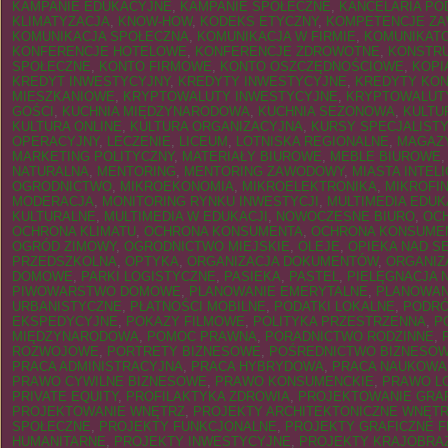
KAMPANIE EDUKACYJNE
,
KAMPANIE SPOŁECZNE
,
KANCELARIA P
KLIMATYZACJA
,
KNOW-HOW
,
KODEKS ETYCZNY
,
KOMPETENCJE Z
KOMUNIKACJA SPOŁECZNA
,
KOMUNIKACJA W FIRMIE
,
KOMUNIKAT
KONFERENCJE HOTELOWE
,
KONFERENCJE ZDROWOTNE
,
KONSTR
SPOŁECZNE
,
KONTO FIRMOWE
,
KONTO OSZCZĘDNOŚCIOWE
,
KOPI
KREDYT INWESTYCYJNY
,
KREDYTY INWESTYCYJNE
,
KREDYTY KO
MIESZKANIOWE
,
KRYPTOWALUTY INWESTYCYJNE
,
KRYPTOWALUT
GOŚCI
,
KUCHNIA MIĘDZYNARODOWA
,
KUCHNIA SEZONOWA
,
KULTU
KULTURA ONLINE
,
KULTURA ORGANIZACYJNA
,
KURSY SPECJALIST
OPERACYJNY
,
LECZENIE
,
LICEUM
,
LOTNISKA REGIONALNE
,
MAGAZ
MARKETING POLITYCZNY
,
MATERIAŁY BIUROWE
,
MEBLE BIUROWE
NATURALNA
,
MENTORING
,
MENTORING ZAWODOWY
,
MIASTA INTEL
OGRODNICTWO
,
MIKROEKONOMIA
,
MIKROELEKTRONIKA
,
MIKROFI
MODERACJA
,
MONITORING RYNKU INWESTYCJI
,
MULTIMEDIA EDU
KULTURALNE
,
MULTIMEDIA W EDUKACJI
,
NOWOCZESNE BIURO
,
OC
OCHRONA KLIMATU
,
OCHRONA KONSUMENTA
,
OCHRONA KONSUME
OGRÓD ZIMOWY
,
OGRODNICTWO MIEJSKIE
,
OLEJE
,
OPIEKA NAD S
PRZEDSZKOLNA
,
OPTYKA
,
ORGANIZACJA DOKUMENTÓW
,
ORGANIZ
DOMOWE
,
PARKI LOGISTYCZNE
,
PASIEKA
,
PASTEL
,
PIELĘGNACJA 
PIWOWARSTWO DOMOWE
,
PLANOWANIE EMERYTALNE
,
PLANOWAN
URBANISTYCZNE
,
PŁATNOŚCI MOBILNE
,
PODATKI LOKALNE
,
PODRÓ
EKSPEDYCYJNE
,
POKAZY FILMOWE
,
POLITYKA PRZESTRZENNA
,
P
MIĘDZYNARODOWA
,
POMOC PRAWNA
,
PORADNICTWO RODZINNE
,
ROZWOJOWE
,
PORTRETY BIZNESOWE
,
POŚREDNICTWO BIZNESO
PRACA ADMINISTRACYJNA
,
PRACA HYBRYDOWA
,
PRACA NAUKOWA
PRAWO CYWILNE BIZNESOWE
,
PRAWO KONSUMENCKIE
,
PRAWO L
PRIVATE EQUITY
,
PROFILAKTYKA ZDROWIA
,
PROJEKTOWANIE GRA
PROJEKTOWANIE WNĘTRZ
,
PROJEKTY ARCHITEKTONICZNE WNĘT
SPOŁECZNE
,
PROJEKTY FUNKCJONALNE
,
PROJEKTY GRAFICZNE 
HUMANITARNE
,
PROJEKTY INWESTYCYJNE
,
PROJEKTY KRAJOBRA