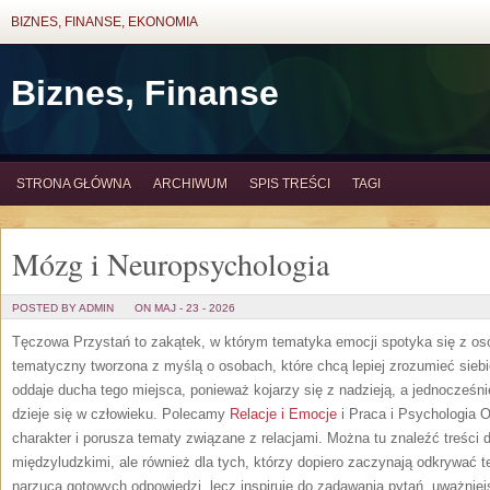
BIZNES, FINANSE, EKONOMIA
Biznes, Finanse
STRONA GŁÓWNA
ARCHIWUM
SPIS TREŚCI
TAGI
Mózg i Neuropsychologia
POSTED BY ADMIN
ON MAJ - 23 - 2026
Tęczowa Przystań to zakątek, w którym tematyka emocji spotyka się z osob
tematyczny tworzona z myślą o osobach, które chcą lepiej zrozumieć sie
oddaje ducha tego miejsca, ponieważ kojarzy się z nadzieją, a jednocześn
dzieje się w człowieku. Polecamy
Relacje i Emocje
i Praca i Psychologia 
charakter i porusza tematy związane z relacjami. Można tu znaleźć treści dl
międzyludzkimi, ale również dla tych, którzy dopiero zaczynają odkrywać 
narzuca gotowych odpowiedzi, lecz inspiruje do zadawania pytań, uważniejs