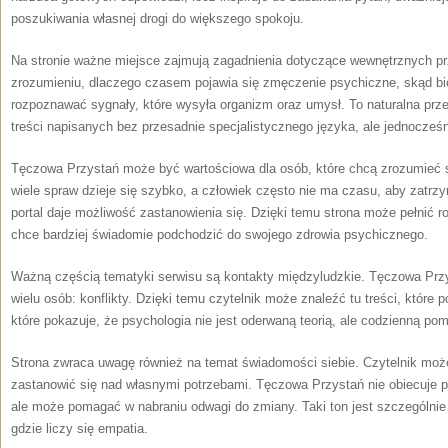
poszukiwania własnej drogi do większego spokoju.
Na stronie ważne miejsce zajmują zagadnienia dotyczące wewnętrznych p
zrozumieniu, dlaczego czasem pojawia się zmęczenie psychiczne, skąd biorą
rozpoznawać sygnały, które wysyła organizm oraz umysł. To naturalna prze
treści napisanych bez przesadnie specjalistycznego języka, ale jednocześ
Tęczowa Przystań może być wartościowa dla osób, które chcą zrozumieć 
wiele spraw dzieje się szybko, a człowiek często nie ma czasu, aby zatr
portal daje możliwość zastanowienia się. Dzięki temu strona może pełnić rol
chce bardziej świadomie podchodzić do swojego zdrowia psychicznego.
Ważną częścią tematyki serwisu są kontakty międzyludzkie. Tęczowa Przy
wielu osób: konflikty. Dzięki temu czytelnik może znaleźć tu treści, które
które pokazuje, że psychologia nie jest oderwaną teorią, ale codzienną po
Strona zwraca uwagę również na temat świadomości siebie. Czytelnik może 
zastanowić się nad własnymi potrzebami. Tęczowa Przystań nie obiecuje p
ale może pomagać w nabraniu odwagi do zmiany. Taki ton jest szczególni
gdzie liczy się empatia.