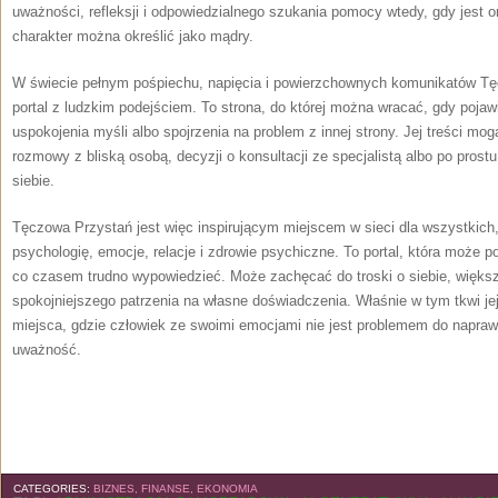
uważności, refleksji i odpowiedzialnego szukania pomocy wtedy, gdy jest o
charakter można określić jako mądry.
W świecie pełnym pośpiechu, napięcia i powierzchownych komunikatów Tę
portal z ludzkim podejściem. To strona, do której można wracać, gdy pojaw
uspokojenia myśli albo spojrzenia na problem z innej strony. Jej treści mog
rozmowy z bliską osobą, decyzji o konsultacji ze specjalistą albo po pros
siebie.
Tęczowa Przystań jest więc inspirującym miejscem w sieci dla wszystkich,
psychologię, emocje, relacje i zdrowie psychiczne. To portal, która może 
co czasem trudno wypowiedzieć. Może zachęcać do troski o siebie, więks
spokojniejszego patrzenia na własne doświadczenia. Właśnie w tym tkwi je
miejsca, gdzie człowiek ze swoimi emocjami nie jest problemem do naprawi
uważność.
CATEGORIES:
BIZNES, FINANSE, EKONOMIA