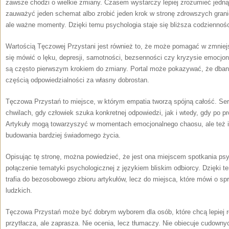
zawsze chodzi o wielkie zmiany. Czasem wystarczy lepiej zrozumieć jedną
zauważyć jeden schemat albo zrobić jeden krok w stronę zdrowszych granic
ale ważne momenty. Dzięki temu psychologia staje się bliższa codzienności
Wartością Tęczowej Przystani jest również to, że może pomagać w zmniejs
się mówić o lęku, depresji, samotności, bezsenności czy kryzysie emoc
są często pierwszym krokiem do zmiany. Portal może pokazywać, że dbani
częścią odpowiedzialności za własny dobrostan.
Tęczowa Przystań to miejsce, w którym empatia tworzą spójną całość. S
chwilach, gdy człowiek szuka konkretnej odpowiedzi, jak i wtedy, gdy po pr
Artykuły mogą towarzyszyć w momentach emocjonalnego chaosu, ale też i
budowania bardziej świadomego życia.
Opisując tę stronę, można powiedzieć, że jest ona miejscem spotkania psych
połączenie tematyki psychologicznej z językiem bliskim odbiorcy. Dzięki 
trafia do bezosobowego zbioru artykułów, lecz do miejsca, które mówi o s
ludzkich.
Tęczowa Przystań może być dobrym wyborem dla osób, które chcą lepiej ro
przytłacza, ale zaprasza. Nie ocenia, lecz tłumaczy. Nie obiecuje cudown