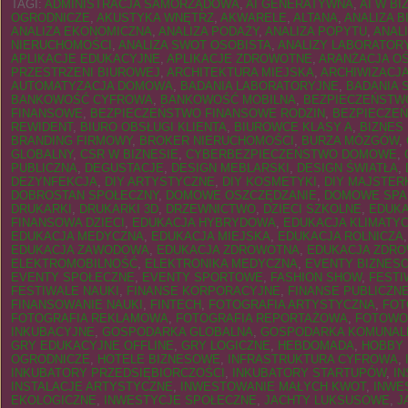
TAGI:
ADMINISTRACJA SAMORZĄDOWA
,
AI GENERATYWNA
,
AI W BI
OGRODNICZE
,
AKUSTYKA WNĘTRZ
,
AKWARELE
,
ALTANA
,
ANALIZA 
ANALIZA EKONOMICZNA
,
ANALIZA PODAŻY
,
ANALIZA POPYTU
,
ANAL
NIERUCHOMOŚCI
,
ANALIZA SWOT OSOBISTA
,
ANALIZY LABORATOR
APLIKACJE EDUKACYJNE
,
APLIKACJE ZDROWOTNE
,
ARANŻACJA OŚ
PRZESTRZENI BIUROWEJ
,
ARCHITEKTURA MIEJSKA
,
ARCHIWIZACJ
AUTOMATYZACJA DOMOWA
,
BADANIA LABORATORYJNE
,
BADANIA 
BANKOWOŚĆ CYFROWA
,
BANKOWOŚĆ MOBILNA
,
BEZPIECZEŃST
FINANSOWE
,
BEZPIECZEŃSTWO FINANSOWE RODZIN
,
BEZPIECZEŃ
REWIDENT
,
BIURO OBSŁUGI KLIENTA
,
BIUROWCE KLASY A
,
BIZNES
BRANDING FIRMOWY
,
BROKER NIERUCHOMOŚCI
,
BURZA MÓZGÓW
,
GLOBALNY
,
CSR W BIZNESIE
,
CYBERBEZPIECZEŃSTWO DOMOWE
,
PUBLICZNA
,
DEGUSTACJE
,
DESIGN MEBLARSKI
,
DESIGN ŚWIATŁA
,
DEZYNFEKCJA
,
DIY ARTYSTYCZNE
,
DIY KOSMETYKI
,
DIY MAJSTER
DOBROSTAN SPOŁECZNY
,
DOMOWE OSZCZĘDZANIE
,
DOMOWE SPA
DRUKARKI
,
DRUKARKI 3D
,
DRZEWNICTWO
,
DZIECI SZKOLNE
,
EDUKA
FINANSOWA DZIECI
,
EDUKACJA HYBRYDOWA
,
EDUKACJA KLIMATY
EDUKACJA MEDYCZNA
,
EDUKACJA MIEJSKA
,
EDUKACJA ROLNICZA
EDUKACJA ZAWODOWA
,
EDUKACJA ZDROWOTNA
,
EDUKACJA ZDRO
ELEKTROMOBILNOŚĆ
,
ELEKTRONIKA MEDYCZNA
,
EVENTY BIZNES
EVENTY SPOŁECZNE
,
EVENTY SPORTOWE
,
FASHION SHOW
,
FESTI
FESTIWALE NAUKI
,
FINANSE KORPORACYJNE
,
FINANSE PUBLICZN
FINANSOWANIE NAUKI
,
FINTECH
,
FOTOGRAFIA ARTYSTYCZNA
,
FOT
FOTOGRAFIA REKLAMOWA
,
FOTOGRAFIA REPORTAŻOWA
,
FOTOWOL
INKUBACYJNE
,
GOSPODARKA GLOBALNA
,
GOSPODARKA KOMUNAL
GRY EDUKACYJNE OFFLINE
,
GRY LOGICZNE
,
HEBDOMADA
,
HOBBY
OGRODNICZE
,
HOTELE BIZNESOWE
,
INFRASTRUKTURA CYFROWA
,
INKUBATORY PRZEDSIĘBIORCZOŚCI
,
INKUBATORY STARTUPÓW
,
I
INSTALACJE ARTYSTYCZNE
,
INWESTOWANIE MAŁYCH KWOT
,
INWE
EKOLOGICZNE
,
INWESTYCJE SPOŁECZNE
,
JACHTY LUKSUSOWE
,
J