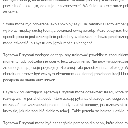
powiedzieć sobie: „to, co czuję, ma znaczenie”. Właśnie taką rolę może 
wsparcia.
Strona może być odbierana jako spokojny azyl. Jej tematyka łączy empatię
wybierać między suchą teorią a powierzchowną poradą. Może otrzymać treś
sposób pisania jest szczególnie potrzebny w obszarze zdrowia psychiczne
mogą szkodzić, a zbyt trudny język może zniechęcać.
Tęczowa Przystań zachęca do tego, aby traktować psychikę z szacunkiem.
momenty, gdy potrzeba nie oceny, lecz zrozumienia. Nie rady wypowiedzian
że emocje mają swoje przyczyny. Nie presji, ale przestrzeni na refleksję. 
charakterze może być ważnym elementem codziennej psychoedukacji i bu
podejścia do siebie oraz innych.
Czytelnik odwiedzający Tęczową Przystań może oczekiwać treści, które 
rozwiązań. To portal dla osób, które zadają pytania: dlaczego tak reaguję, 
mi zaufać, jak wyznaczać granice, kiedy szukać pomocy, jak rozmawiać o
kryzysie, jak nie zagubić siebie w relacji. Takie pytania są bardzo ludzkie
Tęczowa Przystań może być szczególnie pomocna dla osób, które chcą rozw