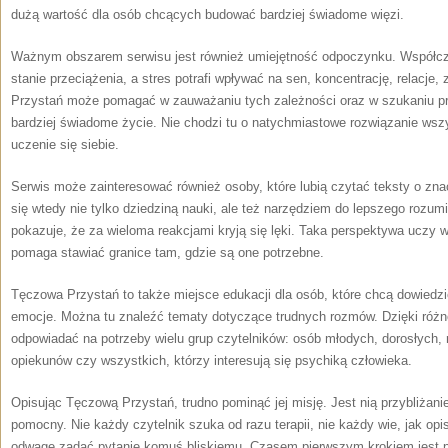
dużą wartość dla osób chcących budować bardziej świadome więzi.
Ważnym obszarem serwisu jest również umiejętność odpoczynku. Współcz
stanie przeciążenia, a stres potrafi wpływać na sen, koncentrację, relacje
Przystań może pomagać w zauważaniu tych zależności oraz w szukaniu p
bardziej świadome życie. Nie chodzi tu o natychmiastowe rozwiązanie wsz
uczenie się siebie.
Serwis może zainteresować również osoby, które lubią czytać teksty o zna
się wtedy nie tylko dziedziną nauki, ale też narzędziem do lepszego rozu
pokazuje, że za wieloma reakcjami kryją się lęki. Taka perspektywa uczy w
pomaga stawiać granice tam, gdzie są one potrzebne.
Tęczowa Przystań to także miejsce edukacji dla osób, które chcą dowiedzie
emocje. Można tu znaleźć tematy dotyczące trudnych rozmów. Dzięki róż
odpowiadać na potrzeby wielu grup czytelników: osób młodych, dorosłych, r
opiekunów czy wszystkich, którzy interesują się psychiką człowieka.
Opisując Tęczową Przystań, trudno pominąć jej misję. Jest nią przybliżanie
pomocny. Nie każdy czytelnik szuka od razu terapii, nie każdy wie, jak op
odwagę zadać pytanie komuś bliskiemu. Czasem pierwszym krokiem jest pr