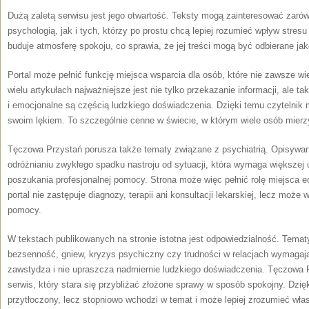
Dużą zaletą serwisu jest jego otwartość. Teksty mogą zainteresować zarówn
psychologią, jak i tych, którzy po prostu chcą lepiej rozumieć wpływ stre
buduje atmosferę spokoju, co sprawia, że jej treści mogą być odbierane jako
Portal może pełnić funkcję miejsca wsparcia dla osób, które nie zawsze w
wielu artykułach najważniejsze jest nie tylko przekazanie informacji, ale t
i emocjonalne są częścią ludzkiego doświadczenia. Dzięki temu czytelnik 
swoim lękiem. To szczególnie cenne w świecie, w którym wiele osób mierz
Tęczowa Przystań porusza także tematy związane z psychiatrią. Opisyw
odróżnianiu zwykłego spadku nastroju od sytuacji, która wymaga większej 
poszukania profesjonalnej pomocy. Strona może więc pełnić rolę miejsca ed
portal nie zastępuje diagnozy, terapii ani konsultacji lekarskiej, lecz może
pomocy.
W tekstach publikowanych na stronie istotna jest odpowiedzialność. Tematy 
bezsenność, gniew, kryzys psychiczny czy trudności w relacjach wymagają 
zawstydza i nie upraszcza nadmiernie ludzkiego doświadczenia. Tęczowa 
serwis, który stara się przybliżać złożone sprawy w sposób spokojny. Dzięk
przytłoczony, lecz stopniowo wchodzi w temat i może lepiej zrozumieć wła