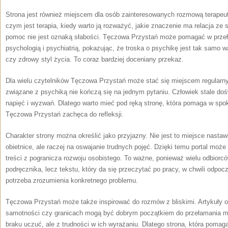
Strona jest również miejscem dla osób zainteresowanych rozmową terapeu
czym jest terapia, kiedy warto ją rozważyć, jakie znaczenie ma relacja ze s
pomoc nie jest oznaką słabości. Tęczowa Przystań może pomagać w prze
psychologią i psychiatrią, pokazując, że troska o psychikę jest tak samo 
czy zdrowy styl życia. To coraz bardziej doceniany przekaz.
Dla wielu czytelników Tęczowa Przystań może stać się miejscem regularn
związane z psychiką nie kończą się na jednym pytaniu. Człowiek stale do
napięć i wyzwań. Dlatego warto mieć pod ręką stronę, która pomaga w spo
Tęczowa Przystań zachęca do refleksji.
Charakter strony można określić jako przyjazny. Nie jest to miejsce nasta
obietnice, ale raczej na oswajanie trudnych pojęć. Dzięki temu portal może
treści z pogranicza rozwoju osobistego. To ważne, ponieważ wielu odbiorc
podręcznika, lecz tekstu, który da się przeczytać po pracy, w chwili odpoc
potrzeba zrozumienia konkretnego problemu.
Tęczowa Przystań może także inspirować do rozmów z bliskimi. Artykuły o
samotności czy granicach mogą być dobrym początkiem do przełamania mil
braku uczuć, ale z trudności w ich wyrażaniu. Dlatego strona, która poma