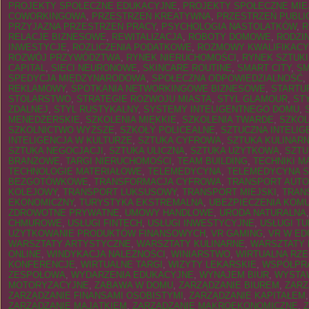
PROJEKTY SPOŁECZNE EDUKACYJNE
,
PROJEKTY SPOŁECZNE MIE
COWORKINGOWA
,
PRZESTRZEŃ KREATYWNA
,
PRZESTRZEŃ PUBLI
PRZYJAZNA PRZESTRZEŃ PRACY
,
PSYCHOLOGIA NASTOLATKÓW
,
R
RELACJE BIZNESOWE
,
REWITALIZACJA
,
ROBOTY DOMOWE
,
RODZI
INWESTYCJE
,
ROZLICZENIA PODATKOWE
,
ROZMOWY KWALIFIKACY
ROZWÓJ PRZYWÓDZTWA
,
RYNEK NIERUCHOMOŚCI
,
RYNEK SZTUKI
CAPITAL
,
SIECI NEURONOWE
,
SKINCARE ROUTINE
,
SMART CITY
,
SM
SPEDYCJA MIĘDZYNARODOWA
,
SPOŁECZNA ODPOWIEDZIALNOŚĆ
,
REKLAMOWY
,
SPOTKANIA NETWORKINGOWE BIZNESOWE
,
STARTU
STOLARSTWO
,
STRATEGIE ROZWOJU MIASTA
,
STYL GLAMOUR
,
ST
ZDALNEJ
,
STYL RUSTYKALNY
,
SYSTEMY INTELIGENTNEGO DOMU
,
MENEDŻERSKIE
,
SZKOLENIA MIĘKKIE
,
SZKOLENIA TWARDE
,
SZKO
SZKOLNICTWO WYŻSZE
,
SZKOŁY POLICEALNE
,
SZTUCZNA INTELIG
INTELIGENCJA W KULTURZE
,
SZTUKA CYFROWA
,
SZTUKA KULINAR
SZTUKA NEGOCJACJI
,
SZTUKA ULICZNA
,
SZTUKA UŻYTKOWA
,
SZTU
BRANŻOWE
,
TARGI NIERUCHOMOŚCI
,
TEAM BUILDING
,
TECHNIKI M
TECHNOLOGIE MATERIAŁOWE
,
TELEMEDYCYNA
,
TELEMEDYCYNA S
BEZGOTÓWKOWE
,
TRANSFORMACJA CYFROWA
,
TRANSPORT AUTO
KOLEJOWY
,
TRANSPORT LUKSUSOWY
,
TRANSPORT MIEJSKI
,
TRAN
EKONOMICZNY
,
TURYSTYKA EKSTREMALNA
,
UBEZPIECZENIA KOM
ZDROWOTNE PRYWATNE
,
UMOWY HANDLOWE
,
URODA NATURALNA
CHMUROWE
,
USŁUGI FINTECH
,
USŁUGI INWESTYCYJNE
,
USŁUGI T
UŻYTKOWANIE PRODUKTÓW FINANSOWYCH
,
VR GAMING
,
VR W ED
WARSZTATY ARTYSTYCZNE
,
WARSZTATY KULINARNE
,
WARSZTATY
ONLINE
,
WINDYKACJA NALEŻNOŚCI
,
WINIARSTWO
,
WIRTUALNA RZ
KONFERENCJE
,
WIRTUALNE TARGI
,
WIZYTY LEKARSKIE
,
WSPÓŁPRA
ZESPOŁOWA
,
WYDARZENIA EDUKACYJNE
,
WYNAJEM BIUR
,
WYSTA
MOTORYZACYJNE
,
ZABAWA W DOMU
,
ZARZĄDZANIE BIUREM
,
ZARZ
ZARZĄDZANIE FINANSAMI OSOBISTYMI
,
ZARZĄDZANIE KAPITAŁEM
ZARZĄDZANIE MAJĄTKIEM
,
ZARZĄDZANIE MAKROEKONOMICZNE
,