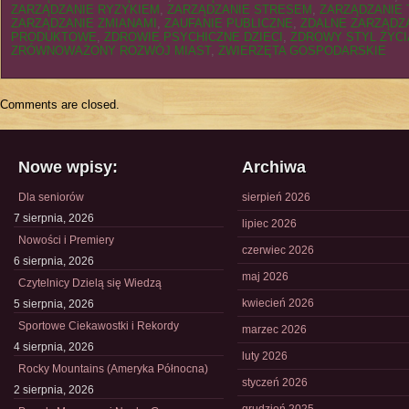
ZARZĄDZANIE RYZYKIEM
,
ZARZĄDZANIE STRESEM
,
ZARZĄDZANIE
ZARZĄDZANIE ZMIANAMI
,
ZAUFANIE PUBLICZNE
,
ZDALNE ZARZĄDZ
PRODUKTOWE
,
ZDROWIE PSYCHICZNE DZIECI
,
ZDROWY STYL ŻYCI
ZRÓWNOWAŻONY ROZWÓJ MIAST
,
ZWIERZĘTA GOSPODARSKIE
Comments are closed.
Nowe wpisy:
Archiwa
Dla seniorów
sierpień 2026
7 sierpnia, 2026
lipiec 2026
Nowości i Premiery
czerwiec 2026
6 sierpnia, 2026
maj 2026
Czytelnicy Dzielą się Wiedzą
kwiecień 2026
5 sierpnia, 2026
Sportowe Ciekawostki i Rekordy
marzec 2026
4 sierpnia, 2026
luty 2026
Rocky Mountains (Ameryka Północna)
styczeń 2026
2 sierpnia, 2026