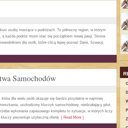
j kusi osoby marzące o podróżach. To północny region, w którym
ą, a każda podróż może stać się początkiem nowej pasji. Strona
ewodnikiem dla osób, które chcą lepiej poznać Danii, Szwecji,
R
ństwa Samochodów
O
D
 która dla wielu osób okazuje się bardzo przydatna w najmniej
W
eszkania, uszkodzony kluczyk samochodowy, niedziałający pilot,
P
rzeba wykonania zapasowego kompletu to sytuacje, w których liczy
 kluczy prezentuje użyteczną ofertę
[ Read More ]
Z
O