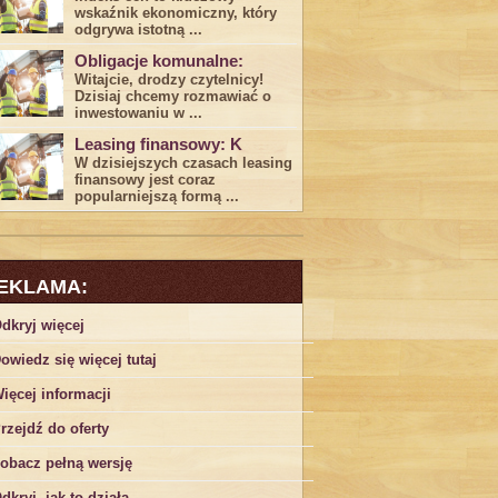
wskaźnik ekonomiczny, który
odgrywa ​istotną ...
Obligacje komunalne:
Witajcie, drodzy czytelnicy!
Dzisiaj chcemy rozmawiać o
inwestowaniu w ...
Leasing finansowy: K
W dzisiejszych czasach leasing ​
finansowy jest ⁢coraz
popularniejszą formą ...
EKLAMA:
dkryj więcej
owiedz się więcej tutaj
ięcej informacji
rzejdź do oferty
obacz pełną wersję
dkryj, jak to działa