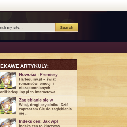
IEKAWE ARTYKULY:
Nowości i Premiery
Harlequiny.pl – świat
romansów, emocji i
niezapomnianych
toriiHarlequiny.pl to internetowa ...
Zagłębianie się w
Witaj, drogi ⁤czytelniku! Dziś
zapraszam Cię do‍ zagłębienia
‍się⁢ ...
Indeks cen: Jak wpł
Indeks cen to kluczowy