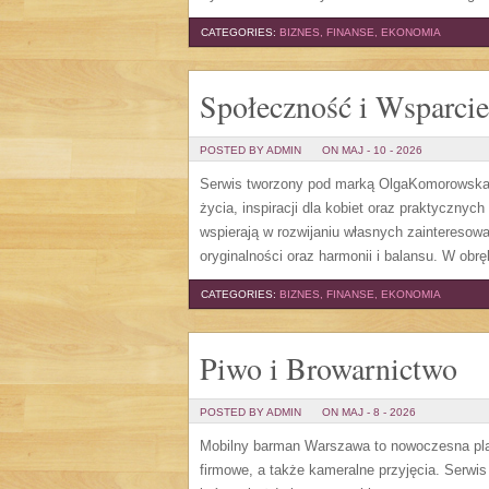
CATEGORIES:
BIZNES, FINANSE, EKONOMIA
Społeczność i Wsparcie
POSTED BY ADMIN
ON MAJ - 10 - 2026
Serwis tworzony pod marką OlgaKomorowska.p
życia, inspiracji dla kobiet oraz praktycznyc
wspierają w rozwijaniu własnych zainteresow
oryginalności oraz harmonii i balansu. W obr
CATEGORIES:
BIZNES, FINANSE, EKONOMIA
Piwo i Browarnictwo
POSTED BY ADMIN
ON MAJ - 8 - 2026
Mobilny barman Warszawa to nowoczesna platf
firmowe, a także kameralne przyjęcia. Serwi