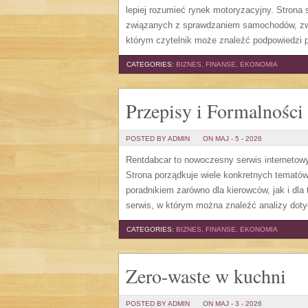
lepiej rozumieć rynek motoryzacyjny. Stron
związanych z sprawdzaniem samochodów, zw
którym czytelnik może znaleźć podpowiedzi 
CATEGORIES:
BIZNES, FINANSE, EKONOMIA
Przepisy i Formalności
POSTED BY ADMIN
ON MAJ - 5 - 2026
Rentdabcar to nowoczesny serwis internetowy
Strona porządkuje wiele konkretnych temató
poradnikiem zarówno dla kierowców, jak i dl
serwis, w którym można znaleźć analizy dot
CATEGORIES:
BIZNES, FINANSE, EKONOMIA
Zero-waste w kuchni
POSTED BY ADMIN
ON MAJ - 3 - 2026