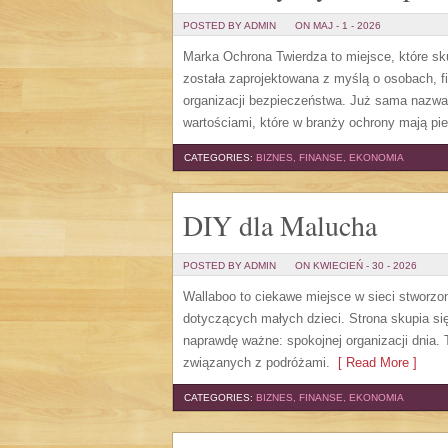
POSTED BY ADMIN
ON MAJ - 1 - 2026
Marka Ochrona Twierdza to miejsce, które sk
została zaprojektowana z myślą o osobach, fi
organizacji bezpieczeństwa. Już sama nazwa 
wartościami, które w branży ochrony mają pi
CATEGORIES:
BIZNES, FINANSE, EKONOMIA
DIY dla Malucha
POSTED BY ADMIN
ON KWIECIEŃ - 30 - 2026
Wallaboo to ciekawe miejsce w sieci stworzo
dotyczących małych dzieci. Strona skupia się
naprawdę ważne: spokojnej organizacji dnia.
związanych z podróżami.
[ Read More ]
CATEGORIES:
BIZNES, FINANSE, EKONOMIA