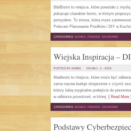
BibiBistro to miejsce, które powstało z myśl
pokazuje charakter bistro, w którym propozyc
pomysłem. To strona, która może zainteresow
Polecam Planowanie Posiłków i DIY w Kuchni
CATEGORIES:
BIZNES, FINANSE, EKONOMIA
Wiejska Inspiracja – D
POSTED BY ADMIN
ON MAJ - 2 - 2026
Madlennn to miejsce, które może być odbiera
sama nazwa buduje skojarzenie z czymś oso
którzy lubią oryginalne podejście do prezento
w odbiorze przestrzeń, w której
[ Read More 
CATEGORIES:
BIZNES, FINANSE, EKONOMIA
Podstawy Cyberbezpie