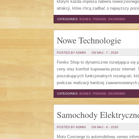
którym każda impreza nabiera nowoczesnego 
atrakcji, które chcą zadbać o najwyższy po
CATEGORIES:
BIZNES, FINANSE, EKONOMIA
Nowe Technologie
POSTED BY ADMIN
ON MAJ - 7 - 2026
Feniks Shop to dynamicznie rozwijająca się p
ceny oraz komfort kupowania przez internet.
poszukujących funkcjonalnych rozwiązań, kt
podczas realizacji bardziej zaawansowanych 
CATEGORIES:
BIZNES, FINANSE, EKONOMIA
Samochody Elektryczn
POSTED BY ADMIN
ON MAJ - 6 - 2026
Moto Concierge to automobilowy serwis info