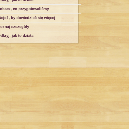
obacz, co przygotowaliśmy
ejdź, by dowiedzieć się więcej
oznaj szczegóły
dkryj, jak to działa