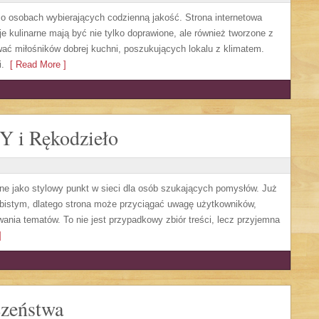
ą o osobach wybierających codzienną jakość. Strona internetowa
je kulinarne mają być nie tylko doprawione, ale również tworzone z
ać miłośników dobrej kuchni, poszukujących lokalu z klimatem.
.
[ Read More ]
IY i Rękodzieło
ne jako stylowy punkt w sieci dla osób szukających pomysłów. Już
bistym, dlatego strona może przyciągać uwagę użytkowników,
wania tematów. To nie jest przypadkowy zbiór treści, lecz przyjemna
]
czeństwa