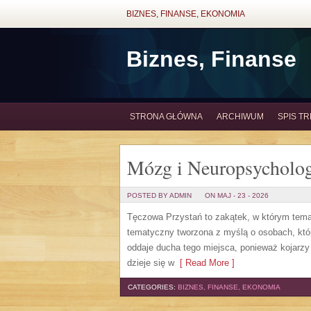
BIZNES, FINANSE, EKONOMIA
Biznes, Finanse
STRONA GŁÓWNA
ARCHIWUM
SPIS TR
Mózg i Neuropsycholog
POSTED BY ADMIN
ON MAJ - 23 - 2026
Tęczowa Przystań to zakątek, w którym temat
tematyczny tworzona z myślą o osobach, któ
oddaje ducha tego miejsca, ponieważ kojarzy
dzieje się w
[ Read More ]
CATEGORIES:
BIZNES, FINANSE, EKONOMIA