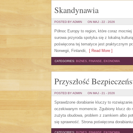
Skandynawia
POSTED BY ADMIN
ON MAJ - 22 - 2026
Północ Europy to region, które coraz mocnie
surowa przyroda spotyka się z lokalną kultur
poświęcona tej tematyce jest praktycznym prz
Norwegii, Finlandii,
[ Read More ]
CATEGORIES:
BIZNES, FINANSE, EKONOMIA
Przyszłość Bezpiecze
POSTED BY ADMIN
ON MAJ - 21 - 2026
Sprawdzone dorabianie kluczy to rozwiązanie,
oczekiwanym momencie. Zgubiony klucz do mi
zużyta obudowa, problem z zamkiem albo pot
się sprawność. Strona poświęcona dorabianiu
CATEGORIES:
BIZNES, FINANSE, EKONOMIA