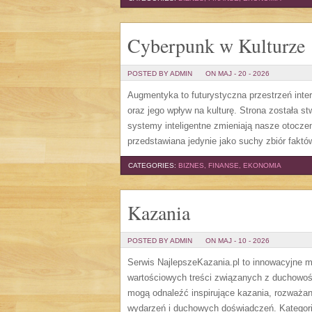
Cyberpunk w Kulturze
POSTED BY ADMIN
ON MAJ - 20 - 2026
Augmentyka to futurystyczna przestrzeń inte
oraz jego wpływ na kulturę. Strona została st
systemy inteligentne zmieniają nasze otoczen
przedstawiana jedynie jako suchy zbiór faktów
CATEGORIES:
BIZNES, FINANSE, EKONOMIA
Kazania
POSTED BY ADMIN
ON MAJ - 10 - 2026
Serwis NajlepszeKazania.pl to innowacyjne m
wartościowych treści związanych z duchowości
mogą odnaleźć inspirujące kazania, rozważan
wydarzeń i duchowych doświadczeń. Kategorie