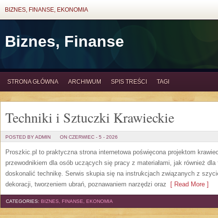
BIZNES, FINANSE, EKONOMIA
Biznes, Finanse
STRONA GŁÓWNA
ARCHIWUM
SPIS TREŚCI
TAGI
Techniki i Sztuczki Krawieckie
POSTED BY ADMIN
ON CZERWIEC - 5 - 2026
Proszkic.pl to praktyczna strona internetowa poświęcona projektom krawie
przewodnikiem dla osób uczących się pracy z materiałami, jak również dla 
doskonalić technikę. Serwis skupia się na instrukcjach związanych z szy
dekoracji, tworzeniem ubrań, poznawaniem narzędzi oraz
[ Read More ]
CATEGORIES:
BIZNES, FINANSE, EKONOMIA