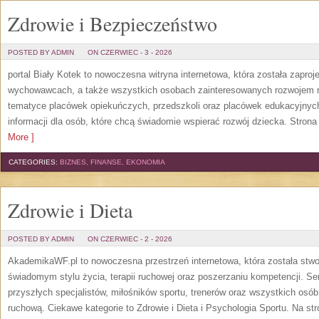
Zdrowie i Bezpieczeństwo
POSTED BY ADMIN
ON CZERWIEC - 3 - 2026
portal Biały Kotek to nowoczesna witryna internetowa, która została zapr
wychowawcach, a także wszystkich osobach zainteresowanych rozwojem n
tematyce placówek opiekuńczych, przedszkoli oraz placówek edukacyjnych
informacji dla osób, które chcą świadomie wspierać rozwój dziecka. Stro
More ]
CATEGORIES:
BIZNES, FINANSE, EKONOMIA
Zdrowie i Dieta
POSTED BY ADMIN
ON CZERWIEC - 2 - 2026
AkademikaWF.pl to nowoczesna przestrzeń internetowa, która została stwo
świadomym stylu życia, terapii ruchowej oraz poszerzaniu kompetencji. S
przyszłych specjalistów, miłośników sportu, trenerów oraz wszystkich os
ruchową. Ciekawe kategorie to Zdrowie i Dieta i Psychologia Sportu. Na st