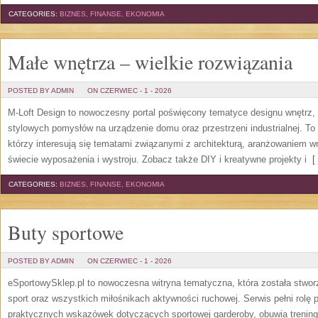
CATEGORIES:
BIZNES, FINANSE, EKONOMIA
Małe wnętrza – wielkie rozwiązania
POSTED BY ADMIN
ON CZERWIEC - 1 - 2026
M-Loft Design to nowoczesny portal poświęcony tematyce designu wnętrz, 
stylowych pomysłów na urządzenie domu oraz przestrzeni industrialnej. To
którzy interesują się tematami związanymi z architekturą, aranżowaniem 
świecie wyposażenia i wystroju. Zobacz także DIY i kreatywne projekty i
[ 
CATEGORIES:
BIZNES, FINANSE, EKONOMIA
Buty sportowe
POSTED BY ADMIN
ON CZERWIEC - 1 - 2026
eSportowySklep.pl to nowoczesna witryna tematyczna, która została stwo
sport oraz wszystkich miłośnikach aktywności ruchowej. Serwis pełni rolę
praktycznych wskazówek dotyczących sportowej garderoby, obuwia trening