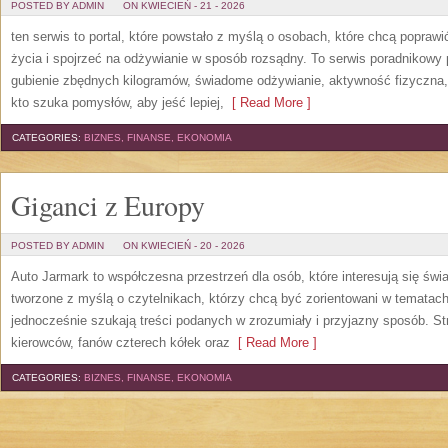
POSTED BY ADMIN
ON KWIECIEŃ - 21 - 2026
ten serwis to portal, które powstało z myślą o osobach, które chcą popraw
życia i spojrzeć na odżywianie w sposób rozsądny. To serwis poradnikowy
gubienie zbędnych kilogramów, świadome odżywianie, aktywność fizyczna
kto szuka pomysłów, aby jeść lepiej,
[ Read More ]
CATEGORIES:
BIZNES, FINANSE, EKONOMIA
Giganci z Europy
POSTED BY ADMIN
ON KWIECIEŃ - 20 - 2026
Auto Jarmark to współczesna przestrzeń dla osób, które interesują się ś
tworzone z myślą o czytelnikach, którzy chcą być zorientowani w tematac
jednocześnie szukają treści podanych w zrozumiały i przyjazny sposób. Str
kierowców, fanów czterech kółek oraz
[ Read More ]
CATEGORIES:
BIZNES, FINANSE, EKONOMIA