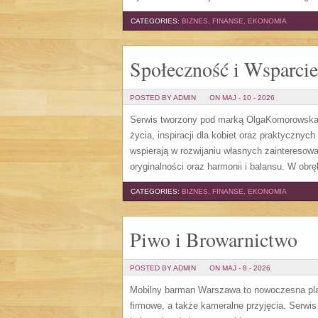
CATEGORIES:
BIZNES, FINANSE, EKONOMIA
Społeczność i Wsparcie
POSTED BY ADMIN
ON MAJ - 10 - 2026
Serwis tworzony pod marką OlgaKomorowska.p
życia, inspiracji dla kobiet oraz praktycznyc
wspierają w rozwijaniu własnych zainteresow
oryginalności oraz harmonii i balansu. W obr
CATEGORIES:
BIZNES, FINANSE, EKONOMIA
Piwo i Browarnictwo
POSTED BY ADMIN
ON MAJ - 8 - 2026
Mobilny barman Warszawa to nowoczesna platf
firmowe, a także kameralne przyjęcia. Serwi