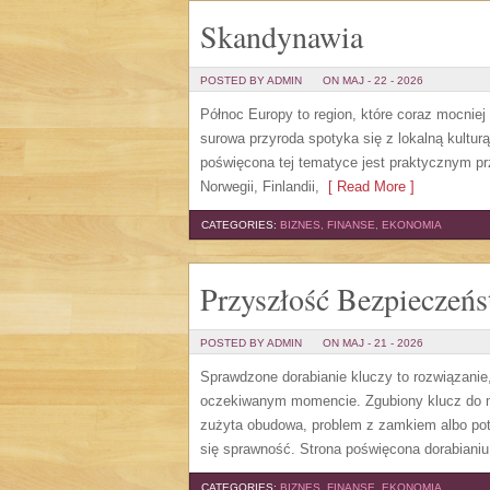
Skandynawia
POSTED BY ADMIN
ON MAJ - 22 - 2026
Północ Europy to region, które coraz mocnie
surowa przyroda spotyka się z lokalną kultur
poświęcona tej tematyce jest praktycznym prz
Norwegii, Finlandii,
[ Read More ]
CATEGORIES:
BIZNES, FINANSE, EKONOMIA
Przyszłość Bezpiecze
POSTED BY ADMIN
ON MAJ - 21 - 2026
Sprawdzone dorabianie kluczy to rozwiązanie,
oczekiwanym momencie. Zgubiony klucz do mi
zużyta obudowa, problem z zamkiem albo pot
się sprawność. Strona poświęcona dorabianiu
CATEGORIES:
BIZNES, FINANSE, EKONOMIA