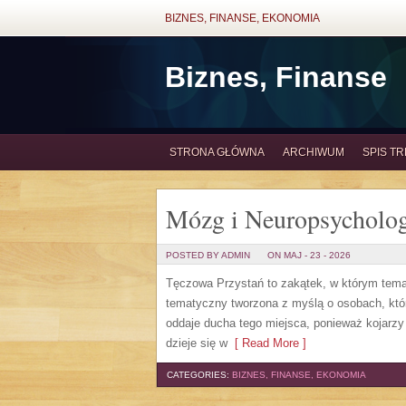
BIZNES, FINANSE, EKONOMIA
Biznes, Finanse
STRONA GŁÓWNA
ARCHIWUM
SPIS TR
Mózg i Neuropsycholog
POSTED BY ADMIN
ON MAJ - 23 - 2026
Tęczowa Przystań to zakątek, w którym temat
tematyczny tworzona z myślą o osobach, któ
oddaje ducha tego miejsca, ponieważ kojarzy
dzieje się w
[ Read More ]
CATEGORIES:
BIZNES, FINANSE, EKONOMIA