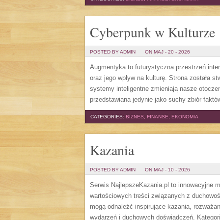
Cyberpunk w Kulturze
POSTED BY ADMIN
ON MAJ - 20 - 2026
Augmentyka to futurystyczna przestrzeń inte
oraz jego wpływ na kulturę. Strona została st
systemy inteligentne zmieniają nasze otoczen
przedstawiana jedynie jako suchy zbiór faktów
CATEGORIES:
BIZNES, FINANSE, EKONOMIA
Kazania
POSTED BY ADMIN
ON MAJ - 10 - 2026
Serwis NajlepszeKazania.pl to innowacyjne m
wartościowych treści związanych z duchowości
mogą odnaleźć inspirujące kazania, rozważan
wydarzeń i duchowych doświadczeń. Kategorie