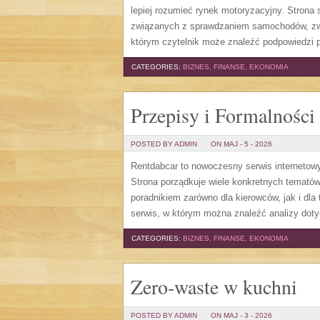
lepiej rozumieć rynek motoryzacyjny. Stron
związanych z sprawdzaniem samochodów, zw
którym czytelnik może znaleźć podpowiedzi 
CATEGORIES:
BIZNES, FINANSE, EKONOMIA
Przepisy i Formalności
POSTED BY ADMIN
ON MAJ - 5 - 2026
Rentdabcar to nowoczesny serwis internetowy
Strona porządkuje wiele konkretnych temató
poradnikiem zarówno dla kierowców, jak i dl
serwis, w którym można znaleźć analizy dot
CATEGORIES:
BIZNES, FINANSE, EKONOMIA
Zero-waste w kuchni
POSTED BY ADMIN
ON MAJ - 3 - 2026