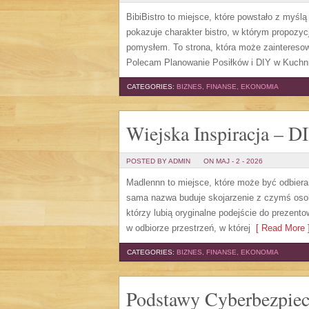
BibiBistro to miejsce, które powstało z myśl
pokazuje charakter bistro, w którym propozyc
pomysłem. To strona, która może zainteresow
Polecam Planowanie Posiłków i DIY w Kuchni
CATEGORIES:
BIZNES, FINANSE, EKONOMIA
Wiejska Inspiracja – D
POSTED BY ADMIN
ON MAJ - 2 - 2026
Madlennn to miejsce, które może być odbiera
sama nazwa buduje skojarzenie z czymś oso
którzy lubią oryginalne podejście do prezento
w odbiorze przestrzeń, w której
[ Read More 
CATEGORIES:
BIZNES, FINANSE, EKONOMIA
Podstawy Cyberbezpie