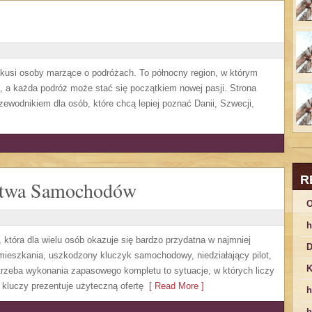
j kusi osoby marzące o podróżach. To północny region, w którym
ą, a każda podróż może stać się początkiem nowej pasji. Strona
ewodnikiem dla osób, które chcą lepiej poznać Danii, Szwecji,
R
ństwa Samochodów
O
h
 która dla wielu osób okazuje się bardzo przydatna w najmniej
D
eszkania, uszkodzony kluczyk samochodowy, niedziałający pilot,
K
rzeba wykonania zapasowego kompletu to sytuacje, w których liczy
 kluczy prezentuje użyteczną ofertę
[ Read More ]
h
h