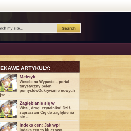
IEKAWE ARTYKULY:
Meksyk
Wesele na Wypasie – portal
turystyczny pełen
pomysłówOdkrywanie nowych
sc ...
Zagłębianie się w
Witaj, drogi ⁤czytelniku! Dziś
zapraszam Cię do‍ zagłębienia
‍się⁢ ...
Indeks cen: Jak wpł
Indeks cen to kluczowy