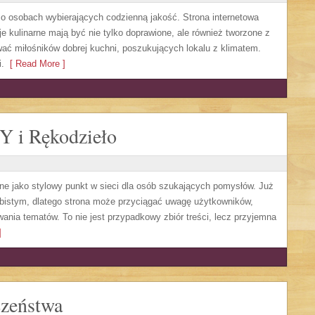
ą o osobach wybierających codzienną jakość. Strona internetowa
je kulinarne mają być nie tylko doprawione, ale również tworzone z
ać miłośników dobrej kuchni, poszukujących lokalu z klimatem.
.
[ Read More ]
IY i Rękodzieło
ne jako stylowy punkt w sieci dla osób szukających pomysłów. Już
bistym, dlatego strona może przyciągać uwagę użytkowników,
wania tematów. To nie jest przypadkowy zbiór treści, lecz przyjemna
]
czeństwa