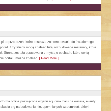
l to przestrzeń, które zestawia zainteresowanie do świadomego
h porad. Czytelnicy mogą znaleźć tutaj rozbudowane materiały, które
ań. Strona została opracowana z myślą o osobach, które cenią
ębie portalu można znaleźć
[ Read More ]
orma online poświęcona organizacji drink baru na wesela, eventy
s skupia się na budowaniu niezapomnianych wspomnień, dzięki