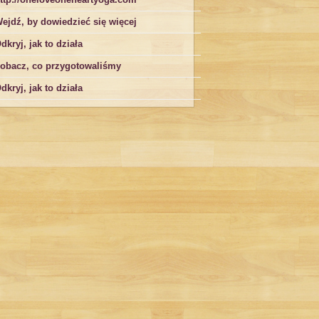
ejdź, by dowiedzieć się więcej
dkryj, jak to działa
obacz, co przygotowaliśmy
dkryj, jak to działa