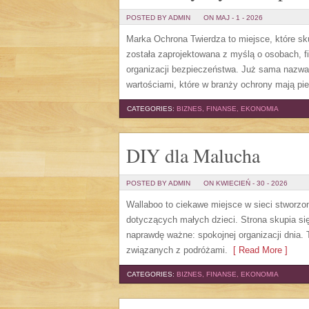
POSTED BY ADMIN
ON MAJ - 1 - 2026
Marka Ochrona Twierdza to miejsce, które sk
została zaprojektowana z myślą o osobach, fi
organizacji bezpieczeństwa. Już sama nazwa 
wartościami, które w branży ochrony mają pi
CATEGORIES:
BIZNES, FINANSE, EKONOMIA
DIY dla Malucha
POSTED BY ADMIN
ON KWIECIEŃ - 30 - 2026
Wallaboo to ciekawe miejsce w sieci stworzo
dotyczących małych dzieci. Strona skupia się
naprawdę ważne: spokojnej organizacji dnia.
związanych z podróżami.
[ Read More ]
CATEGORIES:
BIZNES, FINANSE, EKONOMIA