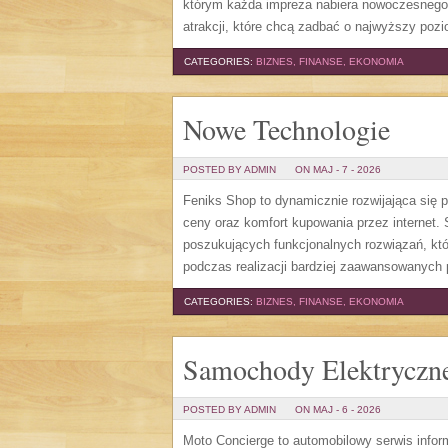
którym każda impreza nabiera nowoczesnego 
atrakcji, które chcą zadbać o najwyższy po
CATEGORIES:
BIZNES, FINANSE, EKONOMIA
Nowe Technologie
POSTED BY ADMIN
ON MAJ - 7 - 2026
Feniks Shop to dynamicznie rozwijająca się p
ceny oraz komfort kupowania przez internet.
poszukujących funkcjonalnych rozwiązań, kt
podczas realizacji bardziej zaawansowanych 
CATEGORIES:
BIZNES, FINANSE, EKONOMIA
Samochody Elektryczn
POSTED BY ADMIN
ON MAJ - 6 - 2026
Moto Concierge to automobilowy serwis info