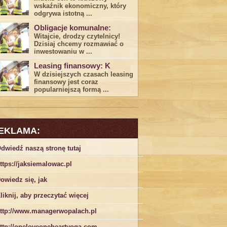
wskaźnik ekonomiczny, który
odgrywa ​istotną ...
Obligacje komunalne:
Witajcie, drodzy czytelnicy!
Dzisiaj chcemy rozmawiać o
inwestowaniu w ...
Leasing finansowy: K
W dzisiejszych czasach leasing ​
finansowy jest ⁢coraz
popularniejszą formą ...
EKLAMA:
dwiedź naszą stronę tutaj
ttps://jaksiemalowac.pl
owiedz się, jak
liknij, aby przeczytać więcej
ttp://www.managerwopalach.pl
ttp://oneloveoneheartyoga.com