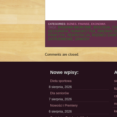
CATEGORIES:
BIZNES, FINANSE, EKONOMIA
TAGI:
BADANIA NAUKOWE
,
BIOLOGIA
,
CH
GEOGRAFIA
,
HUMANISTYKA
,
INNOWACJ
PRAKTYKI
,
REKRUTACJA
,
ROZWÓJ ZAW
ZATRUDNIENIE
,
ZAWODY
Comments are closed.
Nowe wpisy:
A
Dieta sportowa
s
8 sierpnia, 2026
li
Dla seniorów
c
7 sierpnia, 2026
m
Nowości i Premiery
k
6 sierpnia, 2026