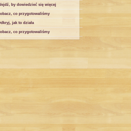
ejdź, by dowiedzieć się więcej
obacz, co przygotowaliśmy
dkryj, jak to działa
obacz, co przygotowaliśmy