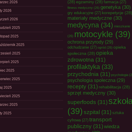
(28)
egzaminy
(28)
farmacja
(27)
arzec 2026
genetyka
(30)
fitness medyczny
(26)
uty 2026
korepetycje
(28
gry edukacyjne
(27)
materiały medyczne
(30)
tyczeń 2026
medycyna
(34)
mieszkanie
rudzień 2025
motocykle
(39)
istopad 2025
(26)
ochrona przyrody
(29)
aździernik 2025
opieka
odchudzanie
(27)
ogród
(26)
opieka
społeczna
(28)
rzesień 2025
zdrowotna
(31)
ierpień 2025
profilaktyka
(33)
piec 2025
przychodnia
(31)
psychologia
(2
zerwiec 2025
psychologia społeczna
(29)
recepty
(31)
rehabilitacja
(28)
aj 2025
sprzęt medyczny
(30)
wiecień 2025
szkoł
superfoods
(31)
arzec 2025
(39)
szpital
(31)
sztuka
uty 2025
transport
cyfrowa
(27)
publiczny
(31)
wiedza