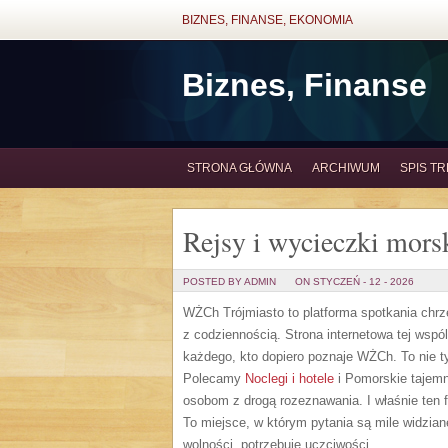
BIZNES, FINANSE, EKONOMIA
Biznes, Finanse
STRONA GŁÓWNA
ARCHIWUM
SPIS TR
Rejsy i wycieczki mors
POSTED BY ADMIN
ON STYCZEŃ - 12 - 2026
WŻCh Trójmiasto to platforma spotkania chrze
z codziennością. Strona internetowa tej wsp
każdego, kto dopiero poznaje WŻCh. To nie ty
Polecamy
Noclegi i hotele
i Pomorskie tajemn
osobom z drogą rozeznawania. I właśnie ten
To miejsce, w którym pytania są mile widzian
wolności, potrzebuje uczciwości.