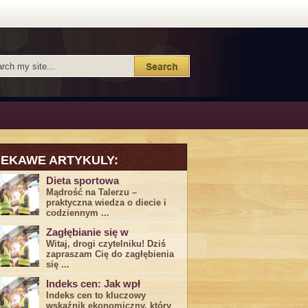
IEKAWE ARTYKULY:
Dieta sportowa
Mądrość na Talerzu –
praktyczna wiedza o diecie i
codziennym ...
Zagłębianie się w
Witaj, drogi ⁤czytelniku! Dziś
zapraszam Cię do‍ zagłębienia
‍się⁢ ...
Indeks cen: Jak wpł
Indeks cen to kluczowy
wskaźnik ekonomiczny, który