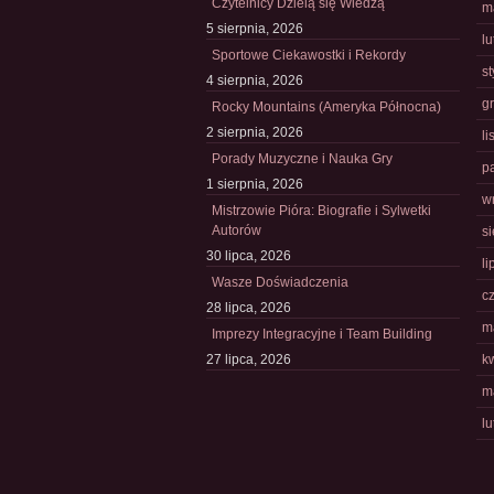
Czytelnicy Dzielą się Wiedzą
m
5 sierpnia, 2026
l
Sportowe Ciekawostki i Rekordy
s
4 sierpnia, 2026
g
Rocky Mountains (Ameryka Północna)
2 sierpnia, 2026
l
Porady Muzyczne i Nauka Gry
p
1 sierpnia, 2026
w
Mistrzowie Pióra: Biografie i Sylwetki
Autorów
s
30 lipca, 2026
li
Wasze Doświadczenia
c
28 lipca, 2026
m
Imprezy Integracyjne i Team Building
27 lipca, 2026
k
m
l