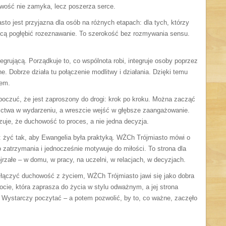
owość nie zamyka, lecz poszerza serce.
sto jest przyjazna dla osób na różnych etapach: dla tych, którzy
 chcą pogłębić rozeznawanie. To szerokość bez rozmywania sensu.
egrującą. Porządkuje to, co wspólnota robi, integruje osoby poprzez
ne. Dobrze działa tu połączenie modlitwy i działania. Dzięki temu
sem.
poczuć, że jest zaproszony do drogi: krok po kroku. Można zacząć
nictwa w wydarzeniu, a wreszcie wejść w głębsze zaangażowanie.
uje, że duchowość to proces, a nie jedna decyzja.
e: żyć tak, aby Ewangelia była praktyką. WŻCh Trójmiasto mówi o
 zatrzymania i jednocześnie motywuje do miłości. To strona dla
jrzałe – w domu, w pracy, na uczelni, w relacjach, w decyzjach.
 łączyć duchowość z życiem, WŻCh Trójmiasto jawi się jako dobra
cie, która zaprasza do życia w stylu odważnym, a jej strona
. Wystarczy poczytać – a potem pozwolić, by to, co ważne, zaczęło