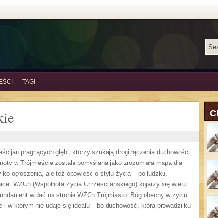
EŚCI
TAGI
kie
C
ścijan pragnących głębi, którzy szukają drogi łączenia duchowości
ólnoty w Trójmieście została pomyślana jako zrozumiała mapa dla
lko ogłoszenia, ale też opowieść o stylu życia – po ludzku.
ice. WŻCh (Wspólnota Życia Chrześcijańskiego) kojarzy się wielu
 fundament widać na stronie WŻCh Trójmiasto: Bóg obecny w życiu.
e i w którym nie udaje się ideału – bo duchowość, która prowadzi ku