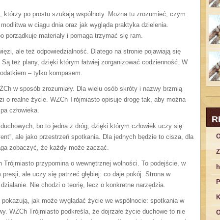
ch, którzy po prostu szukają wspólnoty. Można tu zrozumieć, czym
odlitwa w ciągu dnia oraz jak wygląda praktyka dzielenia.
bo porządkuje materiały i pomaga trzymać się ram.
ęzi, ale też odpowiedzialność. Dlatego na stronie pojawiają się
 Są też plany, dzięki którym łatwiej zorganizować codzienność. W
 dodatkiem – tylko kompasem.
WŻCh w sposób zrozumiały. Dla wielu osób skróty i nazwy brzmią
zi o realne życie. WŻCh Trójmiasto opisuje drogę tak, aby można
mpa człowieka.
R
 duchowych, bo to jedna z dróg, dzięki którym człowiek uczy się
O
nt”, ale jako przestrzeń spotkania. Dla jednych będzie to cisza, dla
maga zobaczyć, że każdy może zacząć.
Z
Trójmiasto przypomina o wewnętrznej wolności. To podejście, w
h
presji, ale uczy się patrzeć głębiej: co daje pokój. Strona w
P
ziałanie. Nie chodzi o teorię, lecz o konkretne narzędzia.
K
re pokazują, jak może wyglądać życie we wspólnocie: spotkania w
tywy. WŻCh Trójmiasto podkreśla, że dojrzałe życie duchowe to nie
O