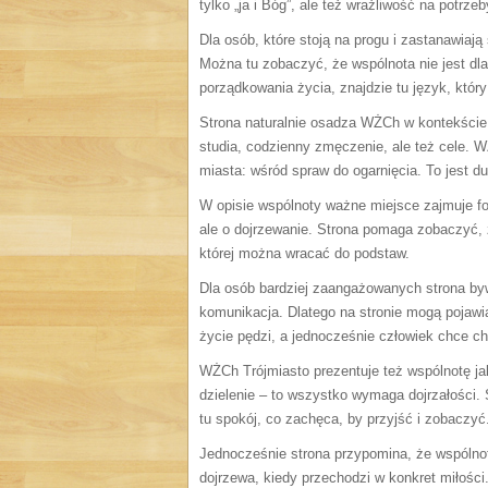
tylko „ja i Bóg”, ale też wrażliwość na potrz
Dla osób, które stoją na progu i zastanawiają
Można tu zobaczyć, że wspólnota nie jest dla 
porządkowania życia, znajdzie tu język, który 
Strona naturalnie osadza WŻCh w kontekście
studia, codzienny zmęczenie, ale też cele. 
miasta: wśród spraw do ogarnięcia. To jest du
W opisie wspólnoty ważne miejsce zajmuje fo
ale o dojrzewanie. Strona pomaga zobaczyć, 
której można wracać do podstaw.
Dla osób bardziej zaangażowanych strona byw
komunikacja. Dlatego na stronie mogą pojawia
życie pędzi, a jednocześnie człowiek chce ch
WŻCh Trójmiasto prezentuje też wspólnotę jak
dzielenie – to wszystko wymaga dojrzałości. 
tu spokój, co zachęca, by przyjść i zobaczyć
Jednocześnie strona przypomina, że wspólnota 
dojrzewa, kiedy przechodzi w konkret miłości