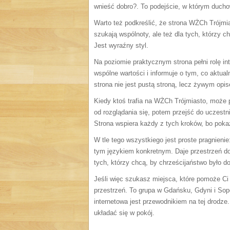
wnieść dobro?. To podejście, w którym duch
Warto też podkreślić, że strona WŻCh Trójmia
szukają wspólnoty, ale też dla tych, którzy
Jest wyraźny styl.
Na poziomie praktycznym strona pełni rolę int
wspólne wartości i informuje o tym, co aktual
strona nie jest pustą stroną, lecz żywym opi
Kiedy ktoś trafia na WŻCh Trójmiasto, może 
od rozglądania się, potem przejść do uczest
Strona wspiera każdy z tych kroków, bo pokaz
W tle tego wszystkiego jest proste pragnieni
tym językiem konkretnym. Daje przestrzeń do
tych, którzy chcą, by chrześcijaństwo było do
Jeśli więc szukasz miejsca, które pomoże Ci
przestrzeń. To grupa w Gdańsku, Gdyni i Sopo
internetowa jest przewodnikiem na tej drodze
układać się w pokój.