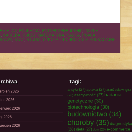
EMIA
,
CV
,
EDUKACJA
,
ENTREPRENEURSHIP
,
FIZYKA
,
E
,
KARIERA
,
KURSY
,
MATEMATYKA
,
NAUKA
,
PRACA
,
ODOWY
,
STAŻ
,
STUDIA
,
SZKOŁA
,
TECHNOLOGIE EDUKACYJNE
,
rchiwa
Tagi:
antyki
(27)
apteka
(27)
aranżacja wnętrz
ierpień 2026
badania
asertywność
(27)
(26)
piec 2026
genetyczne
(30)
biotechnologia
(30)
zerwiec 2026
budownictwo
(34)
aj 2026
choroby
(35)
diagnostyk
wiecień 2026
(28)
e-commerce
dieta
(27)
dom
(26)