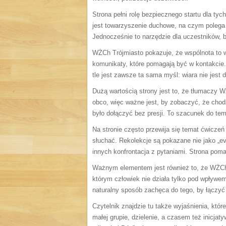
Strona pełni rolę bezpiecznego startu dla ty
jest towarzyszenie duchowe, na czym polega m
Jednocześnie to narzędzie dla uczestników, 
WŻCh Trójmiasto pokazuje, że wspólnota to wi
komunikaty, które pomagają być w kontakcie.
tle jest zawsze ta sama myśl: wiara nie jest
Dużą wartością strony jest to, że tłumaczy 
obco, więc ważne jest, by zobaczyć, że chod
było dołączyć bez presji. To szacunek do te
Na stronie często przewija się temat ćwiczeń
słuchać. Rekolekcje są pokazane nie jako „eve
innych konfrontacja z pytaniami. Strona po
Ważnym elementem jest również to, że WŻCh 
którym człowiek nie działa tylko pod wpływem 
naturalny sposób zachęca do tego, by łączyć d
Czytelnik znajdzie tu także wyjaśnienia, któ
małej grupie, dzielenie, a czasem też inicja