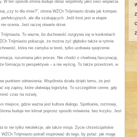
eby. W ten sposób strona buduje obraz wspólnoty jako sieci wsparcia.
W
 się „czy to dla mnie?”, strona WŻCh Trójmiasto działa jak kompas.
Z
perfekcyjnych, ale dla szukających. Jeśli ktoś jest w etapie
O
nie ocenia. Jest raczej otwarte drzwi.
Z
 Trójmiasta. To ważne, bo duchowość rozgrywa się w konkretach:
WŻCh Trójmiasto pokazuje, że można żyć głęboko także w rytmie
chowość, która nie zamyka w teorii, tylko uzdrawia spojrzenie.
rmacja, rozumiana jako proces. Nie chodzi o chwilową fascynację,
że formacja to perspektywa – a nie wyścig. To także przestrzeń, w
a punktem odniesienia. Wspólnota działa dzięki temu, że jest
ć się zapisy, które ułatwiają logistykę. To szczególnie cenne, gdy
ronić czas na rozwój.
o miejsce, gdzie ważna jest kultura dialogu. Spotkania, rozmowy,
Strona buduje ten klimat poprzez sposób mówienia: bez krzyku. Jest
.
to nie tylko rekolekcje, ale także misja. Życie chrześcijańskie
. WŻCh Trójmiasto potrafi inspirować do tego, by pytać: jak mogę