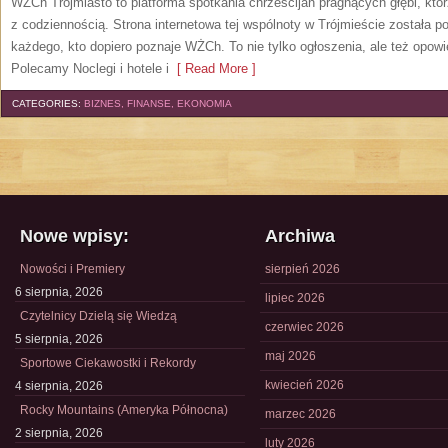
WŻCh Trójmiasto to platforma spotkania chrześcijan pragnących głębi, któ
z codziennością. Strona internetowa tej wspólnoty w Trójmieście została 
każdego, kto dopiero poznaje WŻCh. To nie tylko ogłoszenia, ale też opowi
Polecamy Noclegi i hotele i
[ Read More ]
CATEGORIES:
BIZNES, FINANSE, EKONOMIA
Nowe wpisy:
Archiwa
Nowości i Premiery
sierpień 2026
6 sierpnia, 2026
lipiec 2026
Czytelnicy Dzielą się Wiedzą
czerwiec 2026
5 sierpnia, 2026
maj 2026
Sportowe Ciekawostki i Rekordy
kwiecień 2026
4 sierpnia, 2026
Rocky Mountains (Ameryka Północna)
marzec 2026
2 sierpnia, 2026
luty 2026