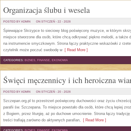
Organizacja ślubu i wesela
POSTED BY ADMIN
ON STYCZEŃ - 22 - 2026
Śpiewające Skrzypce to sieciowy blog poświęcony muzyce, w którym skrzy
miejsce stworzone dla osób, które chcą odkrywać piękno melodii, a także d
na instrumencie smyczkowym. Strona łączy praktyczne wskazówki z rzetel
czytelnik może poczuć swobodę w
[ Read More ]
CATEGORIES:
BIZNES, FINANSE, EKONOMIA
Święci męczennicy i ich heroiczna wia
POSTED BY ADMIN
ON STYCZEŃ - 20 - 2026
Szczepan.org.pl to przestrzeń poświęcony duchowości oraz życiu chrześci
parafii św. Szczepana. To miejsce powstało dla osób, które chcą lepiej z
z Bogiem, przez liturgię, aż po duchowe umocnienie. Strona łączy tradycję
treści trafiają zarówno do aktywnych parafian,
[ Read More ]
CATEGORIES:
BIZNES, FINANSE, EKONOMIA