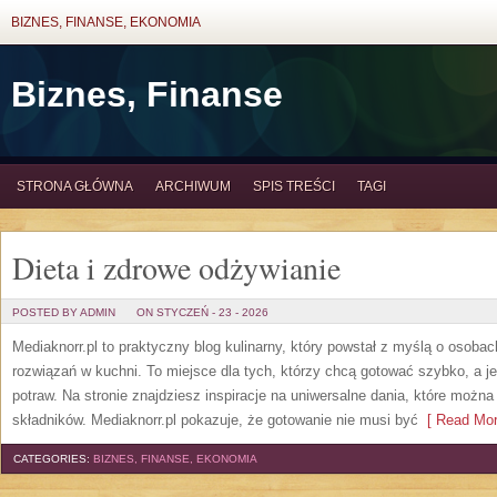
BIZNES, FINANSE, EKONOMIA
Biznes, Finanse
STRONA GŁÓWNA
ARCHIWUM
SPIS TREŚCI
TAGI
Dieta i zdrowe odżywianie
POSTED BY ADMIN
ON STYCZEŃ - 23 - 2026
Mediaknorr.pl to praktyczny blog kulinarny, który powstał z myślą o osob
rozwiązań w kuchni. To miejsce dla tych, którzy chcą gotować szybko, a
potraw. Na stronie znajdziesz inspiracje na uniwersalne dania, które moż
składników. Mediaknorr.pl pokazuje, że gotowanie nie musi być
[ Read Mor
CATEGORIES:
BIZNES, FINANSE, EKONOMIA