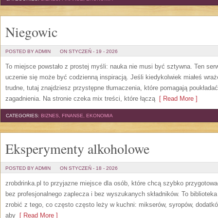
Niegowic
POSTED BY ADMIN
ON STYCZEŃ - 19 - 2026
To miejsce powstało z prostej myśli: nauka nie musi być sztywna. Ten se
uczenie się może być codzienną inspiracją. Jeśli kiedykolwiek miałeś wraż
trudne, tutaj znajdziesz przystępne tłumaczenia, które pomagają poukłada
zagadnienia. Na stronie czeka mix treści, które łączą
[ Read More ]
CATEGORIES:
BIZNES, FINANSE, EKONOMIA
Eksperymenty alkoholowe
POSTED BY ADMIN
ON STYCZEŃ - 18 - 2026
zrobdrinka.pl to przyjazne miejsce dla osób, które chcą szybko przygotow
bez profesjonalnego zaplecza i bez wyszukanych składników. To biblioteka 
zrobić z tego, co często często leży w kuchni: mikserów, syropów, dodatkó
aby
[ Read More ]