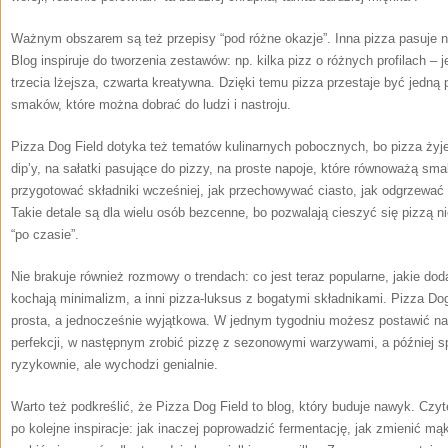
Ważnym obszarem są też przepisy “pod różne okazje”. Inna pizza pasuje n
Blog inspiruje do tworzenia zestawów: np. kilka pizz o różnych profilach – 
trzecia lżejsza, czwarta kreatywna. Dzięki temu pizza przestaje być jedną 
smaków, które można dobrać do ludzi i nastroju.
Pizza Dog Field dotyka też tematów kulinarnych pobocznych, bo pizza żyj
dip’y, na sałatki pasujące do pizzy, na proste napoje, które równoważą smak
przygotować składniki wcześniej, jak przechowywać ciasto, jak odgrzewa
Takie detale są dla wielu osób bezcenne, bo pozwalają cieszyć się pizzą n
“po czasie”.
Nie brakuje również rozmowy o trendach: co jest teraz popularne, jakie doda
kochają minimalizm, a inni pizza-luksus z bogatymi składnikami. Pizza Dog
prosta, a jednocześnie wyjątkowa. W jednym tygodniu możesz postawić na 
perfekcji, w następnym zrobić pizzę z sezonowymi warzywami, a później 
ryzykownie, ale wychodzi genialnie.
Warto też podkreślić, że Pizza Dog Field to blog, który buduje nawyk. Czyte
po kolejne inspiracje: jak inaczej poprowadzić fermentację, jak zmienić mą