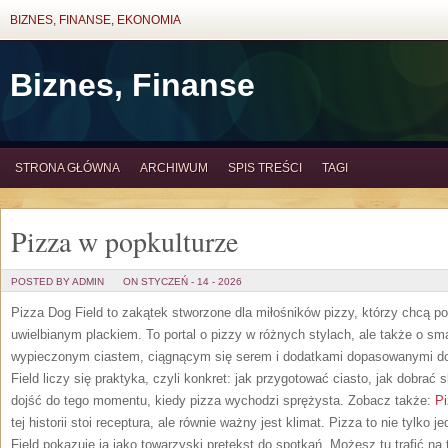
BIZNES, FINANSE, EKONOMIA
Biznes, Finanse
STRONA GŁÓWNA
ARCHIWUM
SPIS TREŚCI
TAGI
Pizza w popkulturze
POSTED BY ADMIN
ON STYCZEŃ - 14 - 2026
Pizza Dog Field to zakątek stworzone dla miłośników pizzy, którzy chcą 
uwielbianym plackiem. To portal o pizzy w różnych stylach, ale także o sm
wypieczonym ciastem, ciągnącym się serem i dodatkami dopasowanymi do 
Field liczy się praktyka, czyli konkret: jak przygotować ciasto, jak dobrać s
dojść do tego momentu, kiedy pizza wychodzi sprężysta. Zobacz także:
P
tej historii stoi receptura, ale równie ważny jest klimat. Pizza to nie tylko j
Field pokazuje ją jako towarzyski pretekst do spotkań. Możesz tu trafić na