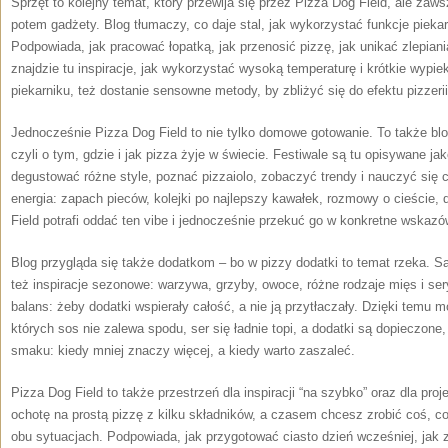
Sprzęt to kolejny temat, który przewija się przez Pizza Dog Field, ale zaw
potem gadżety. Blog tłumaczy, co daje stal, jak wykorzystać funkcje piekar
Podpowiada, jak pracować łopatką, jak przenosić pizzę, jak unikać zlepiani
znajdzie tu inspiracje, jak wykorzystać wysoką temperaturę i krótkie wypie
piekarniku, też dostanie sensowne metody, by zbliżyć się do efektu pizzerii
Jednocześnie Pizza Dog Field to nie tylko domowe gotowanie. To także bl
czyli o tym, gdzie i jak pizza żyje w świecie. Festiwale są tu opisywane ja
degustować różne style, poznać pizzaiolo, zobaczyć trendy i nauczyć się 
energia: zapach pieców, kolejki po najlepszy kawałek, rozmowy o cieście, 
Field potrafi oddać ten vibe i jednocześnie przekuć go w konkretne wska
Blog przygląda się także dodatkom – bo w pizzy dodatki to temat rzeka. S
też inspiracje sezonowe: warzywa, grzyby, owoce, różne rodzaje mięs i ser
balans: żeby dodatki wspierały całość, a nie ją przytłaczały. Dzięki temu 
których sos nie zalewa spodu, ser się ładnie topi, a dodatki są dopieczone,
smaku: kiedy mniej znaczy więcej, a kiedy warto zaszaleć.
Pizza Dog Field to także przestrzeń dla inspiracji “na szybko” oraz dla p
ochotę na prostą pizzę z kilku składników, a czasem chcesz zrobić coś,
obu sytuacjach. Podpowiada, jak przygotować ciasto dzień wcześniej, jak z