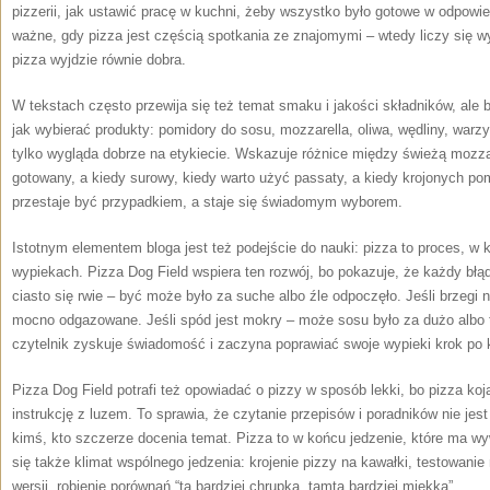
pizzerii, jak ustawić pracę w kuchni, żeby wszystko było gotowe w odpow
ważne, gdy pizza jest częścią spotkania ze znajomymi – wtedy liczy się w
pizza wyjdzie równie dobra.
W tekstach często przewija się też temat smaku i jakości składników, ale 
jak wybierać produkty: pomidory do sosu, mozzarella, oliwa, wędliny, warz
tylko wygląda dobrze na etykiecie. Wskazuje różnice między świeżą mozzar
gotowany, a kiedy surowy, kiedy warto użyć passaty, a kiedy krojonych po
przestaje być przypadkiem, a staje się świadomym wyborem.
Istotnym elementem bloga jest też podejście do nauki: pizza to proces, w 
wypiekach. Pizza Dog Field wspiera ten rozwój, bo pokazuje, że każdy błąd
ciasto się rwie – być może było za suche albo źle odpoczęło. Jeśli brzegi 
mocno odgazowane. Jeśli spód jest mokry – może sosu było za dużo albo 
czytelnik zyskuje świadomość i zaczyna poprawiać swoje wypieki krok po 
Pizza Dog Field potrafi też opowiadać o pizzy w sposób lekki, bo pizza koj
instrukcję z luzem. To sprawia, że czytanie przepisów i poradników nie jes
kimś, kto szczerze docenia temat. Pizza to w końcu jedzenie, które ma wy
się także klimat wspólnego jedzenia: krojenie pizzy na kawałki, testowani
wersji, robienie porównań “ta bardziej chrupka, tamta bardziej miękka”.