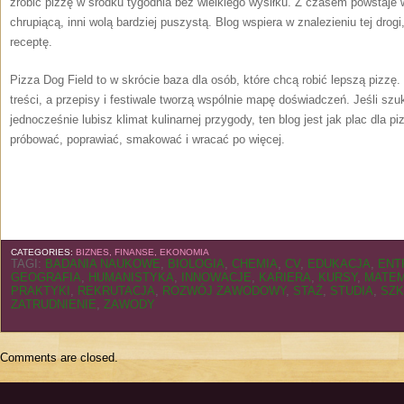
zrobić pizzę w środku tygodnia bez wielkiego wysiłku. Z czasem powstaje wł
chrupiącą, inni wolą bardziej puszystą. Blog wspiera w znalezieniu tej dro
receptę.
Pizza Dog Field to w skrócie baza dla osób, które chcą robić lepszą pizzę.
treści, a przepisy i festiwale tworzą wspólnie mapę doświadczeń. Jeśli szu
jednocześnie lubisz klimat kulinarnej przygody, ten blog jest jak plac dla p
próbować, poprawiać, smakować i wracać po więcej.
CATEGORIES:
BIZNES, FINANSE, EKONOMIA
TAGI:
BADANIA NAUKOWE
,
BIOLOGIA
,
CHEMIA
,
CV
,
EDUKACJA
,
ENT
GEOGRAFIA
,
HUMANISTYKA
,
INNOWACJE
,
KARIERA
,
KURSY
,
MATE
PRAKTYKI
,
REKRUTACJA
,
ROZWÓJ ZAWODOWY
,
STAŻ
,
STUDIA
,
SZK
ZATRUDNIENIE
,
ZAWODY
Comments are closed.