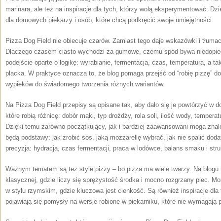
marinara, ale też na inspiracje dla tych, którzy wolą eksperymentować. Dzi
dla domowych piekarzy i osób, które chcą podkręcić swoje umiejętności.
Pizza Dog Field nie obiecuje czarów. Zamiast tego daje wskazówki i tłuma
Dlaczego czasem ciasto wychodzi za gumowe, czemu spód bywa niedopiecz
podejście oparte o logikę: wyrabianie, fermentacja, czas, temperatura, a
placka. W praktyce oznacza to, że blog pomaga przejść od “robię pizzę” d
wypieków do świadomego tworzenia różnych wariantów.
Na Pizza Dog Field przepisy są opisane tak, aby dało się je powtórzyć w d
które robią różnicę: dobór mąki, typ drożdży, rola soli, ilość wody, temper
Dzięki temu zarówno początkujący, jak i bardziej zaawansowani mogą znal
będą podstawy: jak zrobić sos, jaką mozzarellę wybrać, jak nie spalić doda
precyzja: hydracja, czas fermentacji, praca w lodówce, balans smaku i stru
Ważnym tematem są też style pizzy – bo pizza ma wiele twarzy. Na blogu 
klasycznej, gdzie liczy się sprężystość środka i mocno rozgrzany piec. M
w stylu rzymskim, gdzie kluczowa jest cienkość. Są również inspiracje dl
pojawiają się pomysły na wersje robione w piekarniku, które nie wymagają 