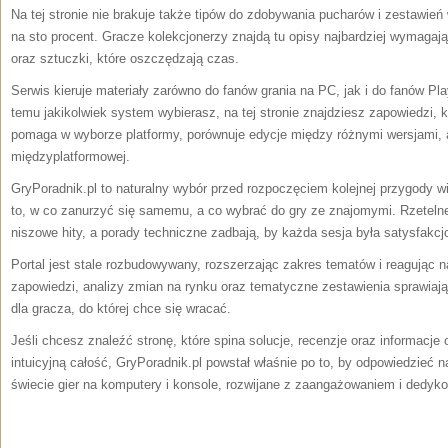
Na tej stronie nie brakuje także tipów do zdobywania pucharów i zestawień
na sto procent. Gracze kolekcjonerzy znajdą tu opisy najbardziej wymagaj
oraz sztuczki, które oszczędzają czas.
Serwis kieruje materiały zarówno do fanów grania na PC, jak i do fanów Pl
temu jakikolwiek system wybierasz, na tej stronie znajdziesz zapowiedzi, 
pomaga w wyborze platformy, porównuje edycje między różnymi wersjami, a
międzyplatformowej.
GryPoradnik.pl to naturalny wybór przed rozpoczęciem kolejnej przygody wi
to, w co zanurzyć się samemu, a co wybrać do gry ze znajomymi. Rzetel
niszowe hity, a porady techniczne zadbają, by każda sesja była satysfakcj
Portal jest stale rozbudowywany, rozszerzając zakres tematów i reagując 
zapowiedzi, analizy zmian na rynku oraz tematyczne zestawienia sprawiają
dla gracza, do której chce się wracać.
Jeśli chcesz znaleźć stronę, które spina solucje, recenzje oraz informacje
intuicyjną całość, GryPoradnik.pl powstał właśnie po to, by odpowiedzieć n
świecie gier na komputery i konsole, rozwijane z zaangażowaniem i dedyk