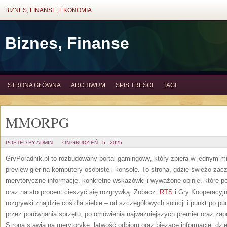
BIZNES, FINANSE, EKONOMIA
Biznes, Finanse
STRONA GŁÓWNA
ARCHIWUM
SPIS TREŚCI
TAGI
MMORPG
POSTED BY ADMIN
ON GRUDZIEŃ - 5 - 2025
GryPoradnik.pl to rozbudowany portal gamingowy, który zbiera w jednym mi
preview gier na komputery osobiste i konsole. To strona, gdzie świeżo zac
merytoryczne informacje, konkretne wskazówki i wyważone opinie, które 
oraz na sto procent cieszyć się rozgrywką. Zobacz:
RTS
i Gry Kooperacyjn
rozgrywki znajdzie coś dla siebie – od szczegółowych solucji i punkt po p
przez porównania sprzętu, po omówienia najważniejszych premier oraz zap
Strona stawia na merytorykę, łatwość odbioru oraz bieżące informacje, dz