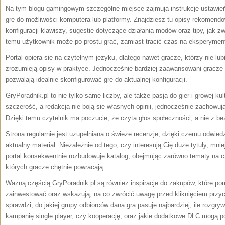
Na tym blogu gamingowym szczególne miejsce zajmują instrukcje ustawień 
grę do możliwości komputera lub platformy. Znajdziesz tu opisy rekomend
konfiguracji klawiszy, sugestie dotyczące działania modów oraz tipy, jak 
temu użytkownik może po prostu grać, zamiast tracić czas na eksperymen
Portal opiera się na czytelnym języku, dlatego nawet gracze, którzy nie lu
zrozumieją opisy w praktyce. Jednocześnie bardziej zaawansowani gracze z
pozwalają idealnie skonfigurować grę do aktualnej konfiguracji.
GryPoradnik.pl to nie tylko same liczby, ale także pasja do gier i growej k
szczerość, a redakcja nie boją się własnych opinii, jednocześnie zachowu
Dzięki temu czytelnik ma poczucie, że czyta głos społeczności, a nie z 
Strona regularnie jest uzupełniana o świeże recenzje, dzięki czemu odwied
aktualny materiał. Niezależnie od tego, czy interesują Cię duże tytuły, mnie
portal konsekwentnie rozbudowuje katalog, obejmując zarówno tematy na cz
których gracze chętnie powracają.
Ważną częścią GryPoradnik.pl są również inspiracje do zakupów, które p
zainwestować oraz wskazują, na co zwrócić uwagę przed kliknięciem przyc
sprawdzi, do jakiej grupy odbiorców dana gra pasuje najbardziej, ile rozgr
kampanię single player, czy kooperację, oraz jakie dodatkowe DLC mogą po