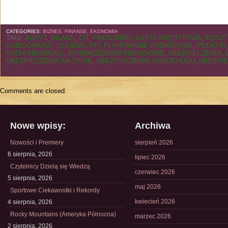
CATEGORIES:
BIZNES, FINANSE, EKONOMIA
TAGI:
AUDYT
,
BILANS
,
CIT
,
FAKTORING
,
KARTA KREDYTOWA
,
KOSZT
KSIĘGOWOŚĆ
,
LEASING
,
PIT
,
PLANOWANIE PODATKOWE
,
PODATKI
RACHUNKOWOŚĆ
,
SPRAWOZDANIE FINANSOWE
,
UBEZPIECZENIA
,
UBEZPIECZENIE NA ŻYCIE
,
UBEZPIECZENIE SAMOCHODU
,
UBEZPI
Comments are closed.
Nowe wpisy:
Archiwa
Nowości i Premiery
sierpień 2026
6 sierpnia, 2026
lipiec 2026
Czytelnicy Dzielą się Wiedzą
czerwiec 2026
5 sierpnia, 2026
maj 2026
Sportowe Ciekawostki i Rekordy
kwiecień 2026
4 sierpnia, 2026
Rocky Mountains (Ameryka Północna)
marzec 2026
2 sierpnia, 2026