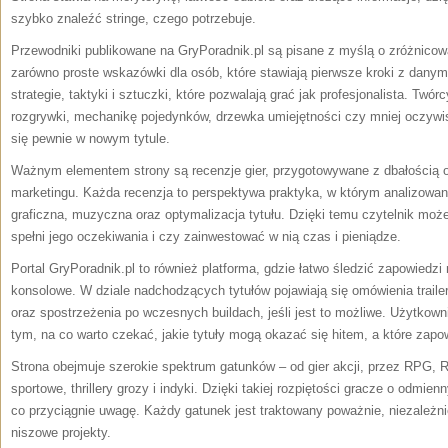
szybko znaleźć stringe, czego potrzebuje.
Przewodniki publikowane na GryPoradnik.pl są pisane z myślą o zróżnicow
zarówno proste wskazówki dla osób, które stawiają pierwsze kroki z danym 
strategie, taktyki i sztuczki, które pozwalają grać jak profesjonalista. Twó
rozgrywki, mechanikę pojedynków, drzewka umiejętności czy mniej oczywis
się pewnie w nowym tytule.
Ważnym elementem strony są recenzje gier, przygotowywane z dbałością 
marketingu. Każda recenzja to perspektywa praktyka, w którym analizowan
graficzna, muzyczna oraz optymalizacja tytułu. Dzięki temu czytelnik moż
spełni jego oczekiwania i czy zainwestować w nią czas i pieniądze.
Portal GryPoradnik.pl to również platforma, gdzie łatwo śledzić zapowiedzi
konsolowe. W dziale nadchodzących tytułów pojawiają się omówienia traile
oraz spostrzeżenia po wczesnych buildach, jeśli jest to możliwe. Użytkown
tym, na co warto czekać, jakie tytuły mogą okazać się hitem, a które zapow
Strona obejmuje szerokie spektrum gatunków – od gier akcji, przez RPG, R
sportowe, thrillery grozy i indyki. Dzięki takiej rozpiętości gracze o odmi
co przyciągnie uwagę. Każdy gatunek jest traktowany poważnie, niezależni
niszowe projekty.