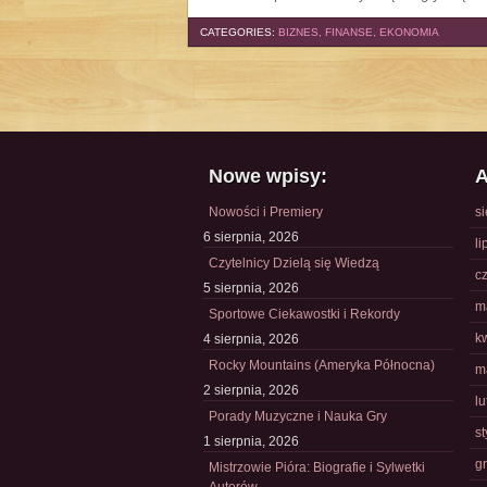
CATEGORIES:
BIZNES, FINANSE, EKONOMIA
Nowe wpisy:
A
Nowości i Premiery
s
6 sierpnia, 2026
li
Czytelnicy Dzielą się Wiedzą
c
5 sierpnia, 2026
m
Sportowe Ciekawostki i Rekordy
k
4 sierpnia, 2026
Rocky Mountains (Ameryka Północna)
m
2 sierpnia, 2026
l
Porady Muzyczne i Nauka Gry
s
1 sierpnia, 2026
g
Mistrzowie Pióra: Biografie i Sylwetki