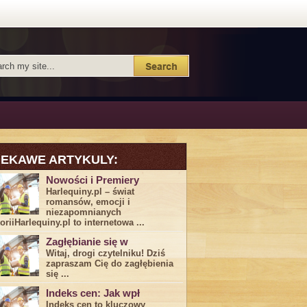
IEKAWE ARTYKULY:
Nowości i Premiery
Harlequiny.pl – świat
romansów, emocji i
niezapomnianych
toriiHarlequiny.pl to internetowa ...
Zagłębianie się w
Witaj, drogi ⁤czytelniku! Dziś
zapraszam Cię do‍ zagłębienia
‍się⁢ ...
Indeks cen: Jak wpł
Indeks cen to kluczowy