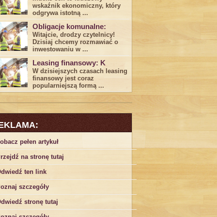
wskaźnik ekonomiczny, który
odgrywa ​istotną ...
Obligacje komunalne:
Witajcie, drodzy czytelnicy!
Dzisiaj chcemy rozmawiać o
inwestowaniu w ...
Leasing finansowy: K
W dzisiejszych czasach leasing ​
finansowy jest ⁢coraz
popularniejszą formą ...
EKLAMA:
obacz pełen artykuł
rzejdź na stronę tutaj
dwiedź ten link
oznaj szczegóły
dwiedź stronę tutaj
oznaj szczegóły