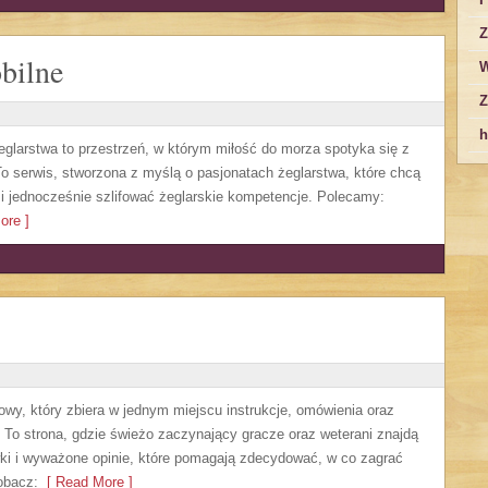
Z
obilne
W
Z
h
eglarstwa to przestrzeń, w którym miłość do morza spotyka się z
To serwis, stworzona z myślą o pasjonatach żeglarstwa, które chcą
 jednocześnie szlifować żeglarskie kompetencje. Polecamy:
ore ]
owy, który zbiera w jednym miejscu instrukcje, omówienia oraz
. To strona, gdzie świeżo zaczynający gracze oraz weterani znajdą
ki i wyważone opinie, które pomagają zdecydować, w co zagrać
obacz:
[ Read More ]