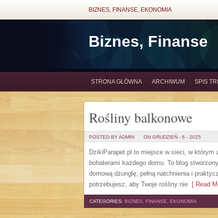
BIZNES, FINANSE, EKONOMIA
Biznes, Finanse
STRONA GŁÓWNA
ARCHIWUM
SPIS TR
Rośliny balkonowe
POSTED BY ADMIN
ON GRUDZIEŃ - 6 - 2025
DzikiParapet.pl to miejsce w sieci, w którym
bohaterami każdego domu. To blog stworzony 
domową dżunglę, pełną natchnienia i praktyc
potrzebujesz, aby Twoje rośliny nie
[ Read Mo
CATEGORIES:
BIZNES, FINANSE, EKONOMIA