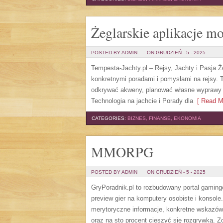
Żeglarskie aplikacje m
POSTED BY ADMIN
ON GRUDZIEŃ - 5 - 2025
Tempesta-Jachty.pl – Rejsy, Jachty i Pasja Ż
konkretnymi poradami i pomysłami na rejsy. 
odkrywać akweny, planować własne wyprawy i
Technologia na jachcie i Porady dla
[ Read M
CATEGORIES:
BIZNES, FINANSE, EKONOMIA
MMORPG
POSTED BY ADMIN
ON GRUDZIEŃ - 5 - 2025
GryPoradnik.pl to rozbudowany portal gaming
preview gier na komputery osobiste i konsole
merytoryczne informacje, konkretne wskazów
oraz na sto procent cieszyć się rozgrywką. Z