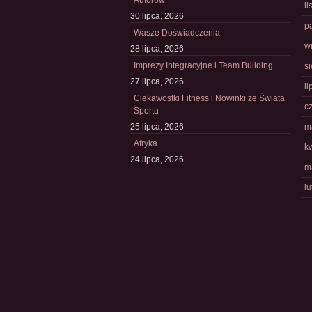
Autorów
l
30 lipca, 2026
p
Wasze Doświadczenia
w
28 lipca, 2026
Imprezy Integracyjne i Team Building
s
27 lipca, 2026
li
Ciekawostki Fitness i Nowinki ze Świata
c
Sportu
25 lipca, 2026
m
Afryka
k
24 lipca, 2026
m
l