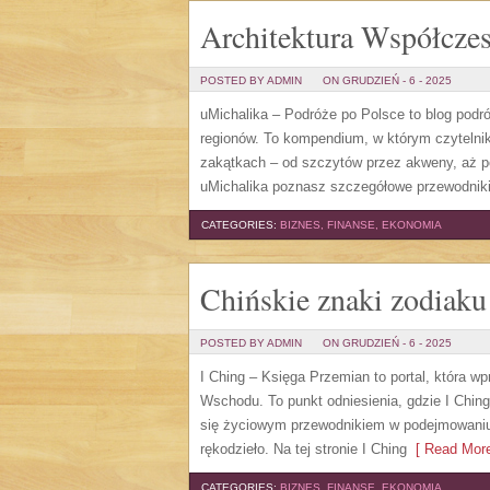
Architektura Współcze
POSTED BY ADMIN
ON GRUDZIEŃ - 6 - 2025
uMichalika – Podróże po Polsce to blog podr
regionów. To kompendium, w którym czytelnik 
zakątkach – od szczytów przez akweny, aż p
uMichalika poznasz szczegółowe przewodniki
CATEGORIES:
BIZNES, FINANSE, EKONOMIA
Chińskie znaki zodiaku 
POSTED BY ADMIN
ON GRUDZIEŃ - 6 - 2025
I Ching – Księga Przemian to portal, która 
Wschodu. To punkt odniesienia, gdzie I Chin
się życiowym przewodnikiem w podejmowaniu 
rękodzieło. Na tej stronie I Ching
[ Read More
CATEGORIES:
BIZNES, FINANSE, EKONOMIA