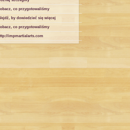
obacz, co przygotowaliśmy
ejdź, by dowiedzieć się więcej
obacz, co przygotowaliśmy
ttp://impmartialarts.com