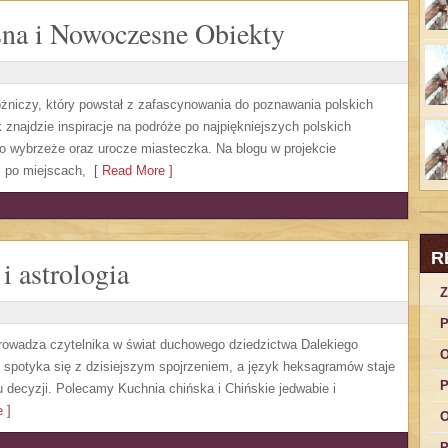
sna i Nowoczesne Obiekty
óżniczy, który powstał z zafascynowania do poznawania polskich
znajdzie inspiracje na podróże po najpiękniejszych polskich
o wybrzeże oraz urocze miasteczka. Na blogu w projekcie
 po miejscach,
[ Read More ]
R
i astrologia
Z
P
wprowadza czytelnika w świat duchowego dziedzictwa Dalekiego
O
g spotyka się z dzisiejszym spojrzeniem, a język heksagramów staje
P
decyzji. Polecamy Kuchnia chińska i Chińskie jedwabie i
 ]
O
P