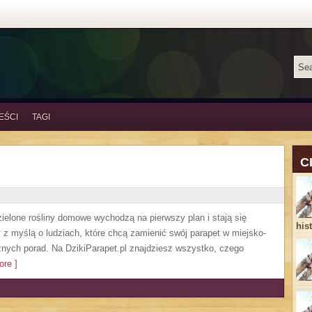
EŚCI
TAGI
C
 zielone rośliny domowe wychodzą na pierwszy plan i stają się
his
z myślą o ludziach, które chcą zamienić swój parapet w miejsko-
znych porad. Na DzikiParapet.pl znajdziesz wszystko, czego
re ]