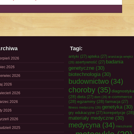
rchiwa
Tagi:
antyki
(27)
apteka
(27)
aranżacja wnętrz
ierpień 2026
badania
asertywność
(27)
(26)
piec 2026
genetyczne
(30)
biotechnologia
(30)
zerwiec 2026
budownictwo
(34)
aj 2026
choroby
(35)
diagnostyk
wiecień 2026
(28)
e-commerce
dieta
(27)
dom
(26)
(28)
egzaminy
(28)
farmacja
(27)
arzec 2026
genetyka
(30)
fitness medyczny
(26)
uty 2026
korepetycje
(28
gry edukacyjne
(27)
materiały medyczne
(30)
tyczeń 2026
medycyna
(34)
mieszkanie
rudzień 2025