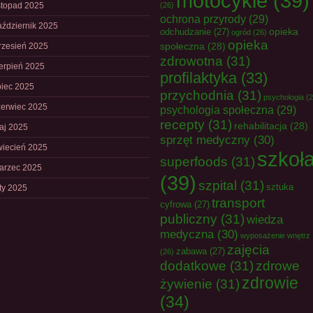
motocykle
(39)
istopad 2025
(26)
ochrona przyrody
(29)
aździernik 2025
opieka
odchudzanie
(27)
ogród
(26)
opieka
społeczna
(28)
rzesień 2025
zdrowotna
(31)
ierpień 2025
profilaktyka
(33)
piec 2025
przychodnia
(31)
psychologia
(2
zerwiec 2025
psychologia społeczna
(29)
recepty
(31)
rehabilitacja
(28)
aj 2025
sprzęt medyczny
(30)
wiecień 2025
szkoł
superfoods
(31)
arzec 2025
(39)
szpital
(31)
sztuka
uty 2025
transport
cyfrowa
(27)
publiczny
(31)
wiedza
medyczna
(30)
wyposażenie wnętrz
zajęcia
zabawa
(27)
(26)
dodatkowe
(31)
zdrowe
zdrowie
żywienie
(31)
(34)