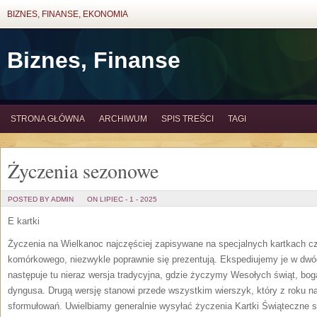
BIZNES, FINANSE, EKONOMIA
Biznes, Finanse
STRONA GŁÓWNA
ARCHIWUM
SPIS TREŚCI
TAGI
Życzenia sezonowe
POSTED BY ADMIN
ON LIPIEC - 1 - 2025
E kartki
Życzenia na Wielkanoc najczęściej zapisywane na specjalnych kartkach c
komórkowego, niezwykle poprawnie się prezentują. Ekspediujemy je w dw
następuje tu nieraz wersja tradycyjna, gdzie życzymy Wesołych świąt, bo
dyngusa. Drugą wersję stanowi przede wszystkim wierszyk, który z roku na
sformułowań. Uwielbiamy generalnie wysyłać życzenia
Kartki Świąteczne 