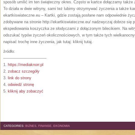
sposób umilić im ten świąteczny okres. Często w kartce dołączamy także z
To działa w dwie witryny, sami też lubimy otrzymywać życzenia a także kar
ekartkiswiateczne.eu – Kartki, gdzie zostają posłane nam odpowiednie ży
zdobywane na stronie http://ekartkiswiateczne.eu/ nadzwyczaj dobrze się 
ekspediowania koszyczka ze słodyczami z dołączonym bilecikiem. Na witr
odszukać typów życzeń okolicznościowych, w tym także tych wielkanocny
napisać trochę inne życzenia, jak tutaj: kliknij tutaj.
źródło:
———————————
1.
https://mediaknorr.pl
2.
zobacz szczegóły
3.
link do strony
4.
odwiedź stronę
5.
kliknij aby zobaczyć
CATEGORIES:
BIZNES, FINANSE, EKONOMIA