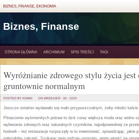
BIZNES, FINANSE, EKONOMIA
Biznes, Finanse
STRONA GŁÓWNA
ARCHIWUM
SPIS TREŚCI
TAGI
Wyróżnianie zdrowego stylu życia jest 
gruntownie normalnym
POSTED BY ADMIN
ON WRZESIEŃ - 30 - 2025
Jeszcze ostatnio wydawało się mało przypuszczalnym, żeby młodzi ludzie 
Pitraszenie wyśmienitych potraw to dziś coraz większa moda oraz wolno ozn
wybieranie zdrowych oraz naturalnych czynników, najodpowiedniej ze prze
hodowli – też restauracje rozpoczęły w to inwestować, sprawdzając, jakie 
należałoby zakupić. Szukając tego rodzaju osprzętu, warto wpaść na stronę