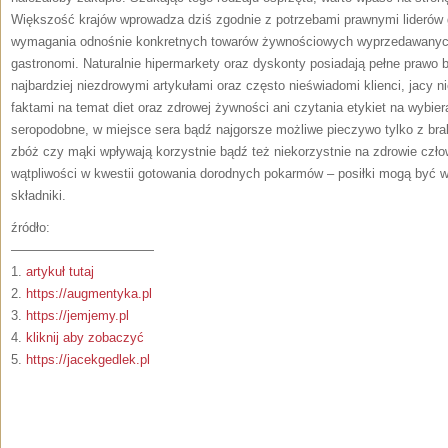
Większość krajów wprowadza dziś zgodnie z potrzebami prawnymi liderów
wymagania odnośnie konkretnych towarów żywnościowych wyprzedawanych 
gastronomi. Naturalnie hipermarkety oraz dyskonty posiadają pełne prawo
najbardziej niezdrowymi artykułami oraz często nieświadomi klienci, jacy 
faktami na temat diet oraz zdrowej żywności ani czytania etykiet na wybie
seropodobne, w miejsce sera bądź najgorsze możliwe pieczywo tylko z bra
zbóż czy mąki wpływają korzystnie bądź też niekorzystnie na zdrowie czło
wątpliwości w kwestii gotowania dorodnych pokarmów – posiłki mogą być w
składniki.
źródło:
———————————
1.
artykuł tutaj
2.
https://augmentyka.pl
3.
https://jemjemy.pl
4.
kliknij aby zobaczyć
5.
https://jacekgedlek.pl