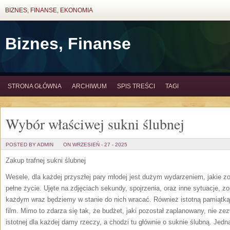
BIZNES, FINANSE, EKONOMIA
Biznes, Finanse
STRONA GŁÓWNA
ARCHIWUM
SPIS TREŚCI
TAGI
Wybór właściwej sukni ślubnej
POSTED BY ADMIN
ON WRZESIEŃ - 27 - 2025
Zakup trafnej sukni ślubnej
Wesele, dla każdej przyszłej pary młodej jest dużym wydarzeniem, jakie zo
pełne życie. Ujęte na zdjęciach sekundy, spojrzenia, oraz inne sytuacje, z
każdym wraz będziemy w stanie do nich wracać. Również istotną pamiątką
film. Mimo to zdarza się tak, że budżet, jaki pozostał zaplanowany, nie z
istotnej dla każdej damy rzeczy, a chodzi tu głównie o suknie ślubną. Jedn