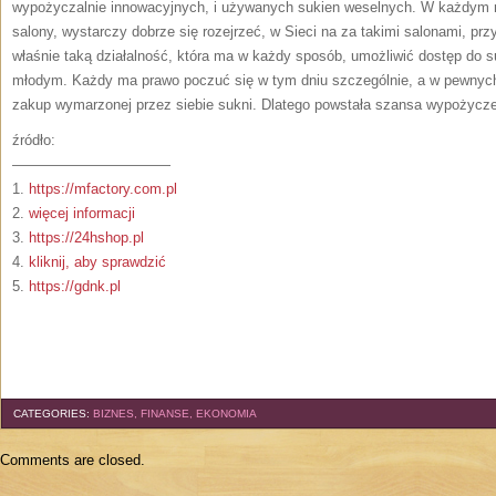
wypożyczalnie innowacyjnych, i używanych sukien weselnych. W każdym 
salony, wystarczy dobrze się rozejrzeć, w Sieci na za takimi salonami, pr
właśnie taką działalność, która ma w każdy sposób, umożliwić dostęp do 
młodym. Każdy ma prawo poczuć się w tym dniu szczególnie, a w pewnych
zakup wymarzonej przez siebie sukni. Dlatego powstała szansa wypożyczeni
źródło:
———————————
1.
https://mfactory.com.pl
2.
więcej informacji
3.
https://24hshop.pl
4.
kliknij, aby sprawdzić
5.
https://gdnk.pl
CATEGORIES:
BIZNES, FINANSE, EKONOMIA
Comments are closed.