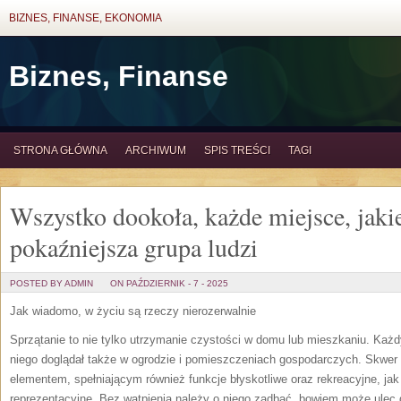
BIZNES, FINANSE, EKONOMIA
Biznes, Finanse
STRONA GŁÓWNA
ARCHIWUM
SPIS TREŚCI
TAGI
Wszystko dookoła, każde miejsce, jak
pokaźniejsza grupa ludzi
POSTED BY ADMIN
ON PAŹDZIERNIK - 7 - 2025
Jak wiadomo, w życiu są rzeczy nierozerwalnie
Sprzątanie to nie tylko utrzymanie czystości w domu lub mieszkaniu. Każd
niego doglądał także w ogrodzie i pomieszczeniach gospodarczych. Skwer 
elementem, spełniającym również funkcje błyskotliwe oraz rekreacyjne, ja
reprezentacyjne. Bez wątpienia należy o niego zadbać, bowiem może ulec d