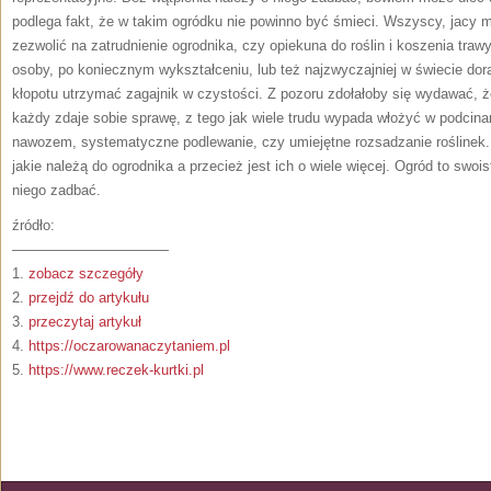
podlega fakt, że w takim ogródku nie powinno być śmieci. Wszyscy, jacy m
zezwolić na zatrudnienie ogrodnika, czy opiekuna do roślin i koszenia traw
osoby, po koniecznym wykształceniu, lub też najzwyczajniej w świecie do
kłopotu utrzymać zagajnik w czystości. Z pozoru zdołałoby się wydawać, że
każdy zdaje sobie sprawę, z tego jak wiele trudu wypada włożyć w podcin
nawozem, systematyczne podlewanie, czy umiejętne rozsadzanie roślinek. 
jakie należą do ogrodnika a przecież jest ich o wiele więcej. Ogród to sw
niego zadbać.
źródło:
———————————
1.
zobacz szczegóły
2.
przejdź do artykułu
3.
przeczytaj artykuł
4.
https://oczarowanaczytaniem.pl
5.
https://www.reczek-kurtki.pl