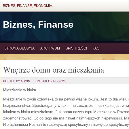
BIZNES, FINANSE, EKONOMIA
Biznes, Finanse
STRONA GŁÓWNA
ARCHIWUM
SPIS TREŚCI
TAGI
Wnętrze domu oraz mieszkania
POSTED BY ADMIN
ON LIPIEC - 16 - 2025
Mieszkanie w bloku
Mieszkanie w życiu człowieka to na pewno ważne lokum. Jest to dla wielu
bezpieczeństwa. Spostrzegamy w takim narzeczu, że mieszkanie jest w w
lokalem w bloku mieszkalnym. Już sama nazwa typu Mieszkania w Poznan
zademonstrować. Co do tego nie ma nawet najmniejszych niepewności. M
Nieruchomości Poznań to nadzwyczaj specyficzny i niezwykle specyficzny