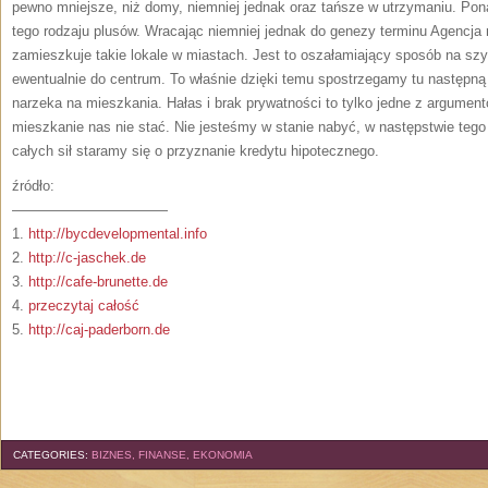
pewno mniejsze, niż domy, niemniej jednak oraz tańsze w utrzymaniu. Pon
tego rodzaju plusów. Wracając niemniej jednak do genezy terminu Agencj
zamieszkuje takie lokale w miastach. Jest to oszałamiający sposób na szyb
ewentualnie do centrum. To właśnie dzięki temu spostrzegamy tu następną
narzeka na mieszkania. Hałas i brak prywatności to tylko jedne z argumen
mieszkanie nas nie stać. Nie jesteśmy w stanie nabyć, w następstwie teg
całych sił staramy się o przyznanie kredytu hipotecznego.
źródło:
———————————
1.
http://bycdevelopmental.info
2.
http://c-jaschek.de
3.
http://cafe-brunette.de
4.
przeczytaj całość
5.
http://caj-paderborn.de
CATEGORIES:
BIZNES, FINANSE, EKONOMIA