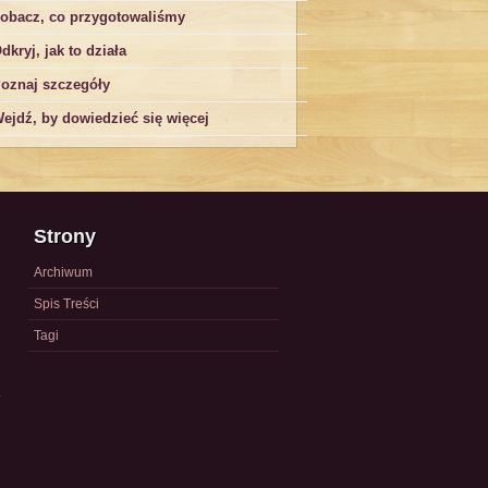
obacz, co przygotowaliśmy
dkryj, jak to działa
oznaj szczegóły
ejdź, by dowiedzieć się więcej
Strony
Archiwum
Spis Treści
Tagi
a
)