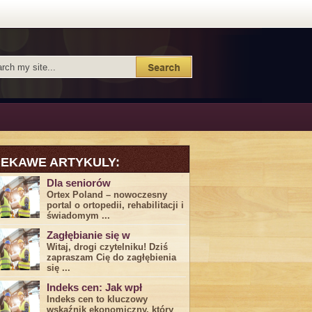
IEKAWE ARTYKULY:
Dla seniorów
Ortex Poland – nowoczesny
portal o ortopedii, rehabilitacji i
świadomym ...
Zagłębianie się w
Witaj, drogi ⁤czytelniku! Dziś
zapraszam Cię do‍ zagłębienia
‍się⁢ ...
Indeks cen: Jak wpł
Indeks cen to kluczowy
wskaźnik ekonomiczny, który