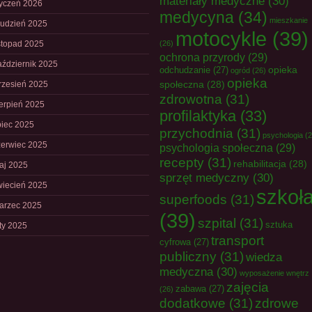
materiały medyczne
(30)
tyczeń 2026
medycyna
(34)
mieszkanie
rudzień 2025
motocykle
(39)
istopad 2025
(26)
ochrona przyrody
(29)
aździernik 2025
opieka
odchudzanie
(27)
ogród
(26)
opieka
społeczna
(28)
rzesień 2025
zdrowotna
(31)
ierpień 2025
profilaktyka
(33)
piec 2025
przychodnia
(31)
psychologia
(2
zerwiec 2025
psychologia społeczna
(29)
recepty
(31)
rehabilitacja
(28)
aj 2025
sprzęt medyczny
(30)
wiecień 2025
szkoł
superfoods
(31)
arzec 2025
(39)
szpital
(31)
sztuka
uty 2025
transport
cyfrowa
(27)
publiczny
(31)
wiedza
medyczna
(30)
wyposażenie wnętrz
zajęcia
zabawa
(27)
(26)
dodatkowe
(31)
zdrowe