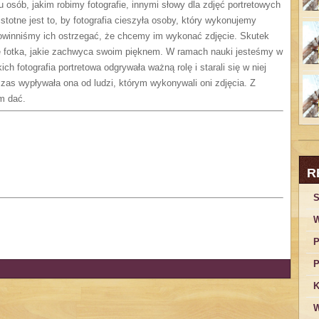
sób, jakim robimy fotografie, innymi słowy dla zdjęć portretowych
stotne jest to, by fotografia cieszyła osoby, który wykonujemy
powinniśmy ich ostrzegać, że chcemy im wykonać zdjęcie. Skutek
lne fotka, jakie zachwyca swoim pięknem. W ramach nauki jesteśmy w
kich fotografia portretowa odgrywała ważną rolę i starali się w niej
zas wypływała ona od ludzi, którym wykonywali oni zdjęcia. Z
m dać.
R
S
W
P
P
K
W