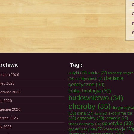
Z
O
P
W
rchiwa
Tagi:
antyki
(27)
apteka
(27)
aranżacja wnętrz
ierpień 2026
badania
asertywność
(27)
(26)
piec 2026
genetyczne
(30)
biotechnologia
(30)
zerwiec 2026
budownictwo
(34)
aj 2026
choroby
(35)
diagnostyk
wiecień 2026
(28)
e-commerce
dieta
(27)
dom
(26)
(28)
egzaminy
(28)
farmacja
(27)
arzec 2026
genetyka
(30)
fitness medyczny
(26)
uty 2026
korepetycje
(28
gry edukacyjne
(27)