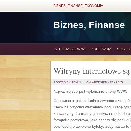
BIZNES, FINANSE, EKONOMIA
Biznes, Finanse
STRONA GŁÓWNA
ARCHIWUM
SPIS TR
Witryny internetowe są
POSTED BY ADMIN
ON WRZESIEŃ - 17 - 2025
Najważniejsze jest wykonanie strony WWW
Odpowiednio jest aktualnie zwracać szczególn
Kiedy na przykład weźmiemy pod uwagę typ z
zauważymy, że mamy gigantyczne pole do pr
fotografia portretowa, jaką często się posłu
pewnością prawidłowo byłoby, żeby nasze fot