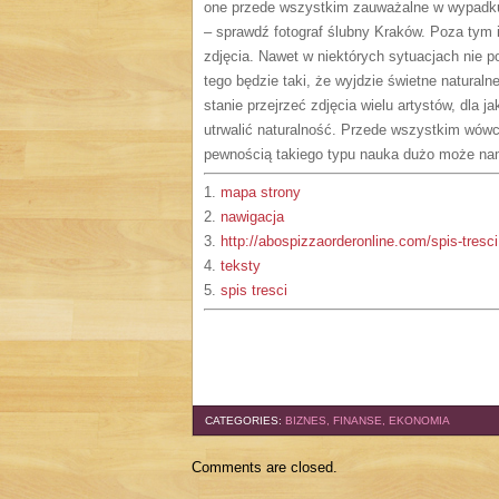
one przede wszystkim zauważalne w wypadku o
– sprawdź fotograf ślubny Kraków. Poza tym i
zdjęcia. Nawet w niektórych sytuacjach nie 
tego będzie taki, że wyjdzie świetne natura
stanie przejrzeć zdjęcia wielu artystów, dla ja
utrwalić naturalność. Przede wszystkim wówc
pewnością takiego typu nauka dużo może na
1.
mapa strony
2.
nawigacja
3.
http://abospizzaorderonline.com/spis-tresci
4.
teksty
5.
spis tresci
CATEGORIES:
BIZNES, FINANSE, EKONOMIA
Comments are closed.