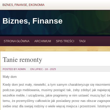
BIZNES, FINANSE, EKONOMIA
Biznes, Finanse
STRONA GŁÓWNA
ARCHIWUM
SPIS TREŚCI
TAGI
Tanie remonty
POSTED BY ADMIN
ON LIPIEC - 16 - 2025
Mały dom
Kiedy dom jest mały, niewielki, a tym samym charakteryzuje się niezmier
podczas jego meblowania, musimy postąpić tak, żeby zdobyć jak najwięcej 
wszelkie meble, i urządzenia, jakie pragniemy w nim ustawić muszą być świ
temu, że przemyślimy całkowicie jak posiadany przez nas obszar zagosp
siebie oraz dla swojej rodziny o wiele więcej miejsca i przestrzeni. Istot