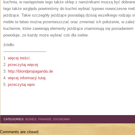
kuchnia, w następstwie tego także sklep z narożnikami muszą być dobrane
tego także względu powinniśmy do kuchni wybrać typowo nowoczesne mebl
jeżdżące. Takie szczegóły jeżdżące posiadają dzisiaj wszelkiego rodzaju sto
meble te łatwo można przemieszczać oraz zmieniać ich położenie, w zależ
kuchenne, które zawierają elementy jeżdżące znamionują się posiadaniem 
powoduje, ze każdy może wybrać coś dla siebie.
źródło:
———————————
1.
więcej treści
2.
przeczytaj więcej
3.
http://blondpropaganda.de
4.
więcej informacji tutaj
5.
przeczytaj wpis
CATEGORIES:
BIZNES, FINANSE, EKONOMIA
Comments are closed.