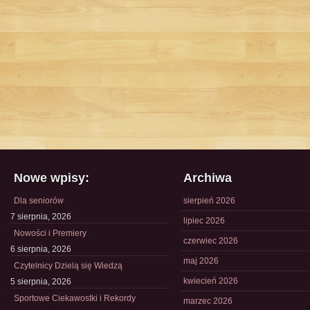
Nowe wpisy:
Archiwa
Dla seniorów
sierpień 2026
7 sierpnia, 2026
lipiec 2026
Nowości i Premiery
czerwiec 2026
6 sierpnia, 2026
maj 2026
Czytelnicy Dzielą się Wiedzą
kwiecień 2026
5 sierpnia, 2026
Sportowe Ciekawostki i Rekordy
marzec 2026