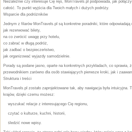
Niezależnie czy interesuje Cię rejs, MonTravels.pl podpowiada, jak połąc
całość. To punkt wyjścia dla Twoich małych i dużych podróży.
Wsparcie dla podróżników
Jednym z filarów MonTravels.pl są konkretne poradniki, które odpowiadają 
jak rezerwować bilety,
na co zwrócić uwagę przy hotelu,
co zabrać w długą podróż,
jak zadbać o bezpieczeństwo,
jak organizować wyjazdy samodzielnie.
Porady są podane jasno, oparte na konkretnych przykładach, co sprawia, 
przewodnikiem zarówno dla osób stawiających pierwsze kroki, jak i zaaw
Struktura i treści
MonTravels.pl zostało zaprojektowane tak, aby nawigacja była intuicyjna.
krajów, dzięki czemu możesz:
wyszukać relacje z interesującego Cię regionu,
czytać o kulturze, kuchni, historii,
śledzić nowe wpisy.