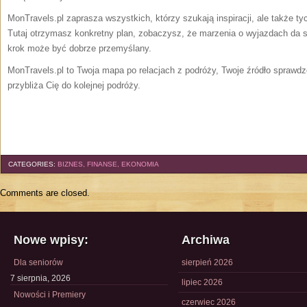
MonTravels.pl zaprasza wszystkich, którzy szukają inspiracji, ale także tyc
Tutaj otrzymasz konkretny plan, zobaczysz, że marzenia o wyjazdach da s
krok może być dobrze przemyślany.
MonTravels.pl to Twoja mapa po relacjach z podróży, Twoje źródło sprawd
przybliża Cię do kolejnej podróży.
CATEGORIES:
BIZNES, FINANSE, EKONOMIA
Comments are closed.
Nowe wpisy:
Archiwa
Dla seniorów
sierpień 2026
7 sierpnia, 2026
lipiec 2026
Nowości i Premiery
czerwiec 2026