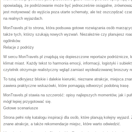
opowiadają, że podróżowanie może być jednocześnie osiągalne, zrównoważ
jest motywować do wyjścia poza utarte schematy, ale też oszczędzać cza
na realnych wyjazdach.
MonTravels.pl to strona, która podsuwa gotowe rozwiązania osób marzących
także tych, którzy szukają nowych wyzwań. Niezależnie czy planujesz road 
ogólników.
Relacje z podróży
W sercu MonTravels.pl znajdują się dopieszczone reportaże podróżnicze, 
klimat miast. Każdy tekst to harmonia emocji, informacji, logistyki i subi
czytelnik otrzymuje realistyczny wgląd zamiast wyidealizowanej broszury 
To tutaj odkryjesz bliskie i dalekie kierunki, nieznane atrakcje, miejsca z
zawiera praktyczne wskazówki, które pomagają odtworzyć podobną trasę.
MonTravels.pl stawia na szczerość: opisy najlepszych momentów, jak i pu
mógł lepiej przygotować się.
Gotowe scenariusze
Strona pełni rolę katalogu inspiracji dla osób, które planują kolejny wyjazd.
znane atrakcje, a także rekomendacje miejsc, które warto odwiedzić.