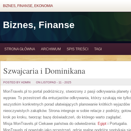
BIZNES, FINANSE, EKONOMIA
Biznes, Finanse
STRONA GŁÓWNA
ARCHIWUM
SPIS TREŚCI
TAGI
Szwajcaria i Dominikana
POSTED BY ADMIN
ON LISTOPAD - 11 - 2025
MonTravels.pl to portal podróżniczy, stworzony z pasji odkrywania planety i
wypraw. To przestrzeń dla entuzjastów odkrywania, którzy szukają nie tylko
wszystkim konkretnych porad ułatwiających planowanie krótkich wyjazdów 
nieoczywistych zakątków. Strona integruje w sobie relacje z podróży, goto
krok po kroku, tworząc bazę doświadczeń, do którego warto zaglądać.
Misja MonTravels.pl Ciekawe państwa do odwiedzenia:
Egipt
i Portugalia.
MonTravels.pl powstało jako przestrzeń, gdzie realne podróże spotykają się