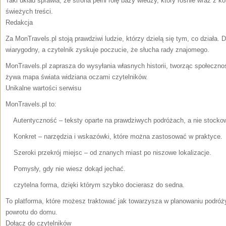
Taki układ sprawia, że strona pełni rolę bazy wiedzy, który rośnie wraz z ko
świeżych treści.
Redakcja
Za MonTravels.pl stoją prawdziwi ludzie, którzy dzielą się tym, co działa. 
wiarygodny, a czytelnik zyskuje poczucie, że słucha rady znajomego.
MonTravels.pl zaprasza do wysyłania własnych historii, tworząc społeczno
żywa mapa świata widziana oczami czytelników.
Unikalne wartości serwisu
MonTravels.pl to:
Autentyczność – teksty oparte na prawdziwych podróżach, a nie stocko
Konkret – narzędzia i wskazówki, które można zastosować w praktyce.
Szeroki przekrój miejsc – od znanych miast po niszowe lokalizacje.
Pomysły, gdy nie wiesz dokąd jechać.
czytelna forma, dzięki którym szybko docierasz do sedna.
To platforma, które możesz traktować jak towarzysza w planowaniu podróż
powrotu do domu.
Dołącz do czytelników