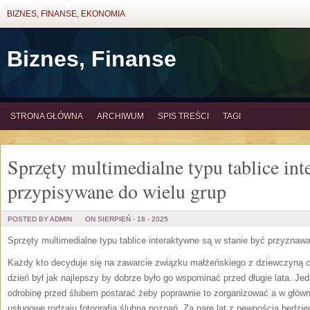
BIZNES, FINANSE, EKONOMIA
Biznes, Finanse
STRONA GŁÓWNA
ARCHIWUM
SPIS TREŚCI
TAGI
Sprzęty multimedialne typu tablice in
przypisywane do wielu grup
POSTED BY ADMIN
ON SIERPIEŃ - 18 - 2025
Sprzęty multimedialne typu tablice interaktywne są w stanie być przyznawa
Każdy kto decyduje się na zawarcie związku małżeńskiego z dziewczyną 
dzień był jak najlepszy by dobrze było go wspominać przed długie lata. Jed
odrobinę przed ślubem postarać żeby poprawnie to zorganizować a w główne
usługowe rodzaju fotografia ślubna poznań. Za parę lat z pewnością będziec