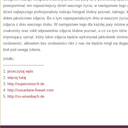
powspominać ten najważniejszy dzień waszego życia, w następstwie tego 
dzień najlepszego profesjonalisty rodzaju fotograf ślubny poznań, takiego, 
dobre jakościowo zdjęcia. Bo o tym najwspanialszym dniu w waszym życiu 
zdjęcia z dniu waszego ślubu. W następstwie tego dla każdej pary istotne je
znakomity oraz robił odpowiednie zdjęcia ślubne poznań, a co za tym idzi
imponujący sprzęt, który takie zdjęcia będzie wykonywał jakkolwiek istotne 
osobowość, albowiem bez osobowości nikt z nas nie będzie mógł się dogad
brał pod uwagę zdania.
źródło:
———————————
1.
przeczytaj wpis
2.
więcej tutaj
3.
http://supervision-fr.de
4.
http://susanlane-fineart.com
5.
http://sv-eisenbach.de