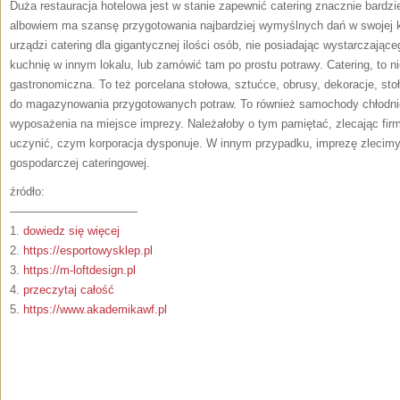
Duża restauracja hotelowa jest w stanie zapewnić catering znacznie bardziej
albowiem ma szansę przygotowania najbardziej wymyślnych dań w swojej 
urządzi catering dla gigantycznej ilości osób, nie posiadając wystarczają
kuchnię w innym lokalu, lub zamówić tam po prostu potrawy. Catering, to 
gastronomiczna. To też porcelana stołowa, sztućce, obrusy, dekoracje, stoł
do magazynowania przygotowanych potraw. To również samochody chłodnie 
wyposażenia na miejsce imprezy. Należałoby o tym pamiętać, zlecając firmi
uczynić, czym korporacja dysponuje. W innym przypadku, imprezę zlecimy 
gospodarczej cateringowej.
źródło:
———————————
1.
dowiedz się więcej
2.
https://esportowysklep.pl
3.
https://m-loftdesign.pl
4.
przeczytaj całość
5.
https://www.akademikawf.pl