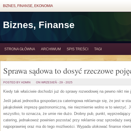
BIZNES, FINANSE, EKONOMIA
Biznes, Finanse
STRONA GŁÓWNA
ARCHIWUM
SPIS TREŚCI
TAGI
Sprawa sądowa to dosyć rzeczowe poję
POSTED BY ADMIN
ON WRZESIEŃ - 29 - 2025
Kiedy tak właściwie dochodzi już do sprawy rozwodowej na pewno nikt nie 
Jeśli jakaś jednostka gospodarcza cateringowa reklamuje się, że jest w st
jakąkolwiek imprezę gastronomiczną, nie niezmiernie wolno w to wierzyć. J
wszystko, to oznacza, że umie nie dużo. Drobny pub, punkt, wyprzedający
catering, jednakowoż powinien pozostać przy reklamie oraz sprzedaży swo
najpoprawniej oraz ma do tego możliwości. Wypada ulokować finanse równi