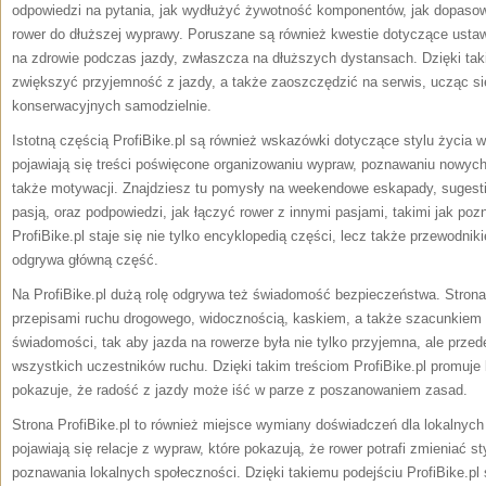
odpowiedzi na pytania, jak wydłużyć żywotność komponentów, jak dopasow
rower do dłuższej wyprawy. Poruszane są również kwestie dotyczące usta
na zdrowie podczas jazdy, zwłaszcza na dłuższych dystansach. Dzięki ta
zwiększyć przyjemność z jazdy, a także zaoszczędzić na serwis, ucząc s
konserwacyjnych samodzielnie.
Istotną częścią ProfiBike.pl są również wskazówki dotyczące stylu życia 
pojawiają się treści poświęcone organizowaniu wypraw, poznawaniu nowych
także motywacji. Znajdziesz tu pomysły na weekendowe eskapady, sugesti
pasją, oraz podpowiedzi, jak łączyć rower z innymi pasjami, takimi jak poz
ProfiBike.pl staje się nie tylko encyklopedią części, lecz także przewodnik
odgrywa główną część.
Na ProfiBike.pl dużą rolę odgrywa też świadomość bezpieczeństwa. Stron
przepisami ruchu drogowego, widocznością, kaskiem, a także szacunkiem 
świadomości, tak aby jazda na rowerze była nie tylko przyjemna, ale prze
wszystkich uczestników ruchu. Dzięki takim treściom ProfiBike.pl promuje 
pokazuje, że radość z jazdy może iść w parze z poszanowaniem zasad.
Strona ProfiBike.pl to również miejsce wymiany doświadczeń dla lokalnych
pojawiają się relacje z wypraw, które pokazują, że rower potrafi zmieniać s
poznawania lokalnych społeczności. Dzięki takiemu podejściu ProfiBike.pl