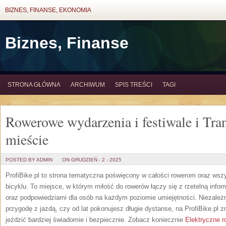
BIZNES, FINANSE, EKONOMIA
Biznes, Finanse
STRONA GŁÓWNA
ARCHIWUM
SPIS TREŚCI
TAGI
Rowerowe wydarzenia i festiwale i Tr
mieście
POSTED BY ADMIN
ON GRUDZIEŃ - 2 - 2025
ProfiBike.pl to strona tematyczna poświęcony w całości rowerom oraz wszy
bicyklu. To miejsce, w którym miłość do rowerów łączy się z rzetelną inform
oraz podpowiedziami dla osób na każdym poziomie umiejętności. Niezależn
przygodę z jazdą, czy od lat pokonujesz długie dystanse, na ProfiBike.pl z
jeździć bardziej świadomie i bezpiecznie. Zobacz koniecznie
Elektryczne r