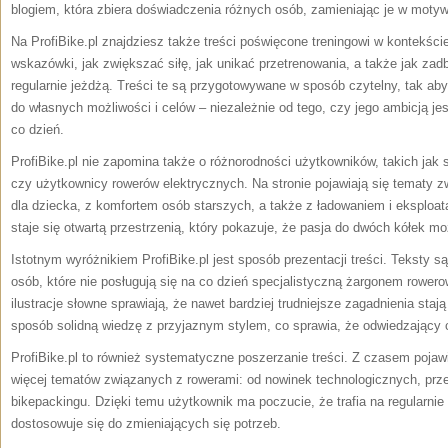
blogiem, która zbiera doświadczenia różnych osób, zamieniając je w motyw
Na ProfiBike.pl znajdziesz także treści poświęcone treningowi w kontekści
wskazówki, jak zwiększać siłę, jak unikać przetrenowania, a także jak zad
regularnie jeżdżą. Treści te są przygotowywane w sposób czytelny, tak a
do własnych możliwości i celów – niezależnie od tego, czy jego ambicją j
co dzień.
ProfiBike.pl nie zapomina także o różnorodności użytkowników, takich jak
czy użytkownicy rowerów elektrycznych. Na stronie pojawiają się tematy 
dla dziecka, z komfortem osób starszych, a także z ładowaniem i eksploatac
staje się otwartą przestrzenią, który pokazuje, że pasja do dwóch kółek m
Istotnym wyróżnikiem ProfiBike.pl jest sposób prezentacji treści. Teksty są
osób, które nie posługują się na co dzień specjalistyczną żargonem rowero
ilustracje słowne sprawiają, że nawet bardziej trudniejsze zagadnienia stają
sposób solidną wiedzę z przyjaznym stylem, co sprawia, że odwiedzający c
ProfiBike.pl to również systematyczne poszerzanie treści. Z czasem pojawi
więcej tematów związanych z rowerami: od nowinek technologicznych, prze
bikepackingu. Dzięki temu użytkownik ma poczucie, że trafia na regularnie
dostosowuje się do zmieniających się potrzeb.