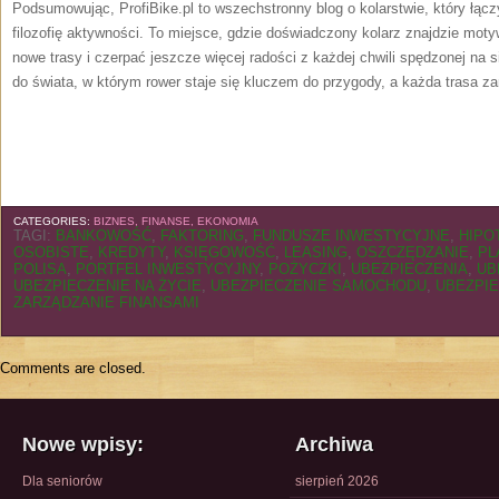
Podsumowując, ProfiBike.pl to wszechstronny blog o kolarstwie, który łączy
filozofię aktywności. To miejsce, gdzie doświadczony kolarz znajdzie moty
nowe trasy i czerpać jeszcze więcej radości z każdej chwili spędzonej na s
do świata, w którym rower staje się kluczem do przygody, a każda trasa za
CATEGORIES:
BIZNES, FINANSE, EKONOMIA
TAGI:
BANKOWOŚĆ
,
FAKTORING
,
FUNDUSZE INWESTYCYJNE
,
HIPO
OSOBISTE
,
KREDYTY
,
KSIĘGOWOŚĆ
,
LEASING
,
OSZCZĘDZANIE
,
PL
POLISA
,
PORTFEL INWESTYCYJNY
,
POŻYCZKI
,
UBEZPIECZENIA
,
UB
UBEZPIECZENIE NA ŻYCIE
,
UBEZPIECZENIE SAMOCHODU
,
UBEZPI
ZARZĄDZANIE FINANSAMI
Comments are closed.
Nowe wpisy:
Archiwa
Dla seniorów
sierpień 2026