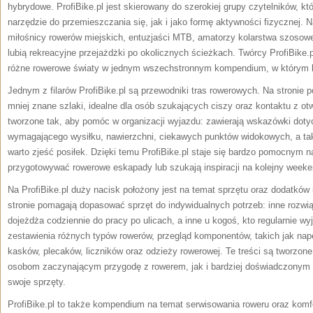
hybrydowe. ProfiBike.pl jest skierowany do szerokiej grupy czytelników, kt
narzędzie do przemieszczania się, jak i jako formę aktywności fizycznej. N
miłośnicy rowerów miejskich, entuzjaści MTB, amatorzy kolarstwa szosowe
lubią rekreacyjne przejażdżki po okolicznych ścieżkach. Twórcy ProfiBike.p
różne rowerowe światy w jednym wszechstronnym kompendium, w którym ka
Jednym z filarów ProfiBike.pl są przewodniki tras rowerowych. Na stronie 
mniej znane szlaki, idealne dla osób szukających ciszy oraz kontaktu z otw
tworzone tak, aby pomóc w organizacji wyjazdu: zawierają wskazówki dotycz
wymagającego wysiłku, nawierzchni, ciekawych punktów widokowych, a ta
warto zjeść posiłek. Dzięki temu ProfiBike.pl staje się bardzo pomocnym n
przygotowywać rowerowe eskapady lub szukają inspiracji na kolejny weeke
Na ProfiBike.pl duży nacisk położony jest na temat sprzętu oraz dodatkó
stronie pomagają dopasować sprzęt do indywidualnych potrzeb: inne rozwią
dojeżdża codziennie do pracy po ulicach, a inne u kogoś, kto regularnie wy
zestawienia różnych typów rowerów, przegląd komponentów, takich jak nap
kasków, plecaków, liczników oraz odzieży rowerowej. Te treści są tworzone
osobom zaczynającym przygodę z rowerem, jak i bardziej doświadczonym
swoje sprzęty.
ProfiBike.pl to także kompendium na temat serwisowania roweru oraz komfo